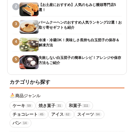
【お土産におすすめ】人気のもみじ饅頭専門店5
2
選！
バームクーヘンのおすすめ人気ランキング22選！お
3
取り寄せギフトも紹介
冷凍・冷蔵OK！美味しさ長持ち白玉団子の保存＆
4
解凍方法
失敗しない白玉団子の簡単レシピ！アレンジや保存
5
方法もご紹介
カテゴリから探す
商品ジャンル
ケーキ
焼き菓子
和菓子
59
31
111
チョコレート
アイス
スイーツ
45
62
94
パン
14