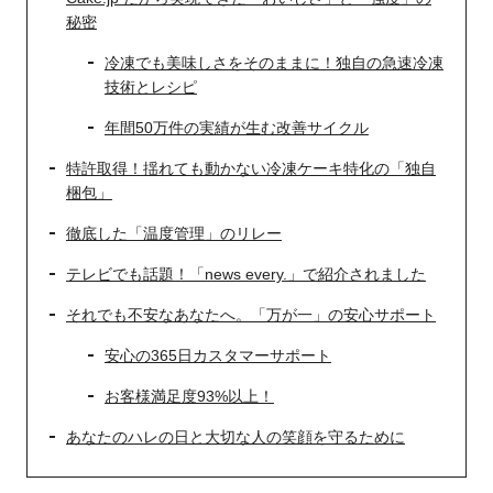
秘密
冷凍でも美味しさをそのままに！独自の急速冷凍
技術とレシピ
年間50万件の実績が生む改善サイクル
特許取得！揺れても動かない冷凍ケーキ特化の「独自
梱包」
徹底した「温度管理」のリレー
テレビでも話題！「news every.」で紹介されました
それでも不安なあなたへ。「万が一」の安心サポート
安心の365日カスタマーサポート
お客様満足度93%以上！
あなたのハレの日と大切な人の笑顔を守るために