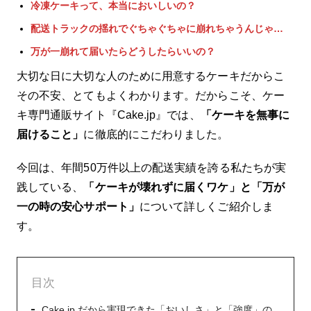
冷凍ケーキって、本当においしいの？
配送トラックの揺れでぐちゃぐちゃに崩れちゃうんじゃ…
万が一崩れて届いたらどうしたらいいの？
大切な日に大切な人のために用意するケーキだからこ
その不安、とてもよくわかります。だからこそ、ケー
キ専門通販サイト『Cake.jp』では、
「ケーキを無事に
届けること」
に徹底的にこだわりました。
今回は、年間50万件以上の配送実績を誇る私たちが実
践している、
「ケーキが壊れずに届くワケ」と「万が
一の時の安心サポート」
について詳しくご紹介しま
す。
目次
Cake.jp だから実現できた「おいしさ」と「強度」の