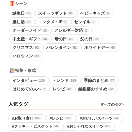
シーン
誕生日
スイーツギフト
ベビーキッズ
43
84
5
推し活
エンタメ・IP
センイル
14
6
2
オーダーメイド
アレルギー対応
11
2
手土産・ギフト
母の日
父の日
66
65
29
クリスマス
バレンタイン
ホワイトデー
92
52
46
ハロウィン
20
特集・形式
インタビュー
トレンド
季節のまとめ
139
169
47
はじめての人へ
レシピ
編集部おすすめ
2
32
32
人気タグ
すべてのタグ ›
#
お取り寄せ
#
レシピ
#
おいしいスイーツ
243
103
54
#
クッキー・ビスケット
#
おしゃれなスイーツ
50
41