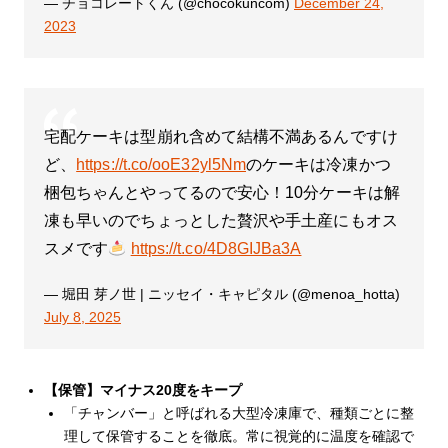
— チョコレートくん (@chocokuncom)
December 24,
2023
宅配ケーキは型崩れ含めて結構不満あるんですけ
ど、
https://t.co/ooE32yl5Nm
のケーキは冷凍かつ
梱包ちゃんとやってるので安心！10分ケーキは解
凍も早いのでちょっとした贅沢や手土産にもオス
スメです
https://t.co/4D8GIJBa3A
— 堀田 芽ノ世 | ニッセイ・キャピタル (@menoa_hotta)
July 8, 2025
【保管】マイナス20度をキープ
「チャンバー」と呼ばれる大型冷凍庫で、種類ごとに整
理して保管することを徹底。常に視覚的に温度を確認で