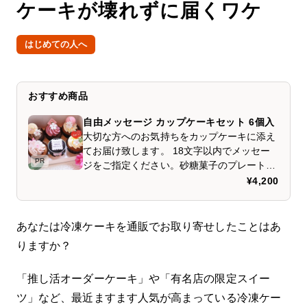
ケーキが壊れずに届くワケ
はじめての人へ
おすすめ商品
自由メッセージ カップケーキセット 6個入
大切な方へのお気持ちをカップケーキに添え
てお届け致します。 18文字以内でメッセー
PR
ジをご指定ください。砂糖菓子のプレートに
フードカラーで印刷致します。 メッセージ以
¥4,200
外のカップケーキは、季節の美味しさを凝縮
したクリームカップケーキを5つ。 当店のセ
レクトでご用意させていただきます。もちろ
あなたは冷凍ケーキを通販でお取り寄せしたことはあ
ん、すべてエレガントな砂糖菓子でデコレー
りますか？
ション。 ケーキにショートニングは不使用で
す。北海道ミルクや、農場直送の新鮮な卵で
「推し活オーダーケーキ」や「有名店の限定スイー
ふっくら焼き上げたカップケーキ。 厳選した
素材の美味しさを引き立てるため、甘さ控え
ツ」など、最近ますます人気が高まっている冷凍ケー