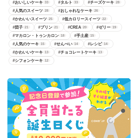
#
おいしいケーキ
#
タルト
#
チーズケーキ
33
33
28
#
人気のスイーツ
#
おしゃれなケーキ
28
26
#
かわいいスイーツ
#
低カロリースイーツ
25
22
#
団子
#
プリン
#
CREA
#
ゼリー
21
21
20
19
#
マカロン・トゥンカロン
#
手土産
18
15
#
人気のケーキ
#
せんべい
#
レシピ
15
14
14
#
かわいいケーキ
#
チョコレートケーキ
13
13
#
シフォンケーキ
12