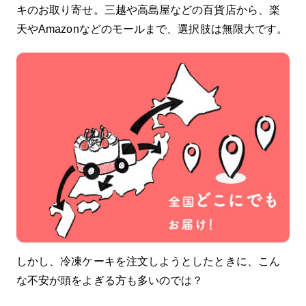
目。 小さなお子様から大人の方まで、幅広い
キのお取り寄せ。三越や高島屋などの百貨店から、楽
年齢のお客様にご愛用いただいているニュー
天やAmazonなどのモールまで、選択肢は無限大です。
ヨーク カップケーキです。 お1人～6人様で
楽しめる ギフトボックスです。 ■FLAVOR ○
メッセージ入りのカップケーキ １個 ・チョ
コレート フランス産チョコチップやオランダ
産ココアなど高級素材を贅沢に使って焼き上
げたココアケーキに、甘さ控えめなブラック
チョコレートをかけました。 ○クリーム カッ
プケーキ ５個 ・ストロベリー ・ラズベリー
・チョコレート ・レモン ・コーヒー ・バニ
ラ など 季節により異なります。 当店にお任
せください。
しかし、冷凍ケーキを注文しようとしたときに、こん
な不安が頭をよぎる方も多いのでは？