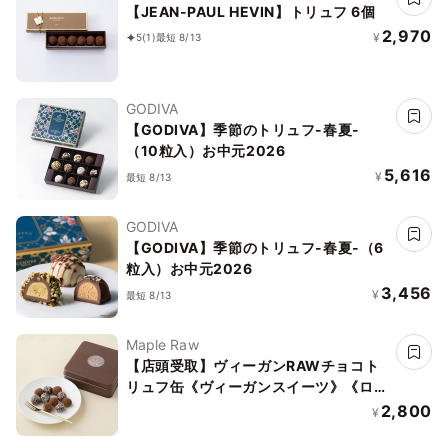
【JEAN-PAUL HEVIN】トリュフ 6個
2,970
¥
5
(1)
最短 8/13
GODIVA
【GODIVA】季節のトリュフ-春夏-
（10粒入）お中元2026
5,616
¥
最短 8/13
GODIVA
【GODIVA】季節のトリュフ-春夏-（6
粒入）お中元2026
3,456
¥
最短 8/13
Maple Raw
【店頭受取】ヴィーガンRAWチョコト
リュフ缶《ヴィーガンスイーツ》《ロー
スイーツ》
2,800
¥