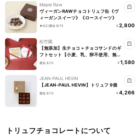
Maple Raw
ヴィーガンRAWチョコトリュフ缶《ヴ
ィーガンスイーツ》《ロースイーツ》
2,800
¥
4
(2)
最短 8/15
松竹圓
【無添加】生チョコ＋チョコサンドのギ
フトセット【小麦、乳、卵不使用、無添
加、有機】
1,580
¥
最短 8/12
JEAN-PAUL HEVIN
【JEAN-PAUL HEVIN】トリュフ 9個
4,266
¥
最短 8/13
トリュフチョコレートについて