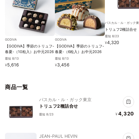
パスカル・ル・ガック
トリュフ2種詰合せ
最短 8/23
GODIVA
GODIVA
4,320
¥
【GODIVA】季節のトリュフ-
【GODIVA】季節のトリュフ-
春夏-（10粒入）お中元2026
春夏-（6粒入）お中元2026
最短 8/13
最短 8/13
5,616
3,456
¥
¥
商品一覧
パスカル・ル・ガック東京
トリュフ2種詰合せ
4,320
¥
最短 8/23
JEAN-PAUL HEVIN