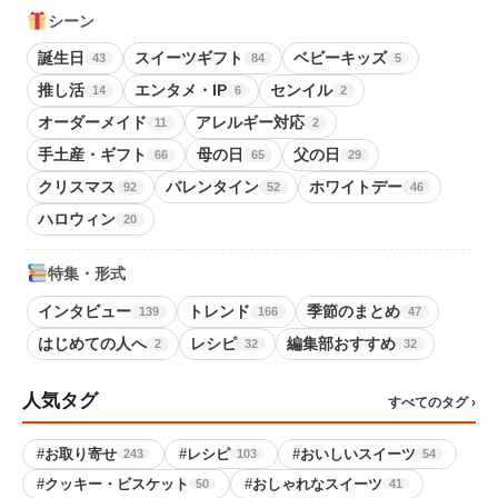
シーン
誕生日
スイーツギフト
ベビーキッズ
43
84
5
推し活
エンタメ・IP
センイル
14
6
2
オーダーメイド
アレルギー対応
11
2
手土産・ギフト
母の日
父の日
66
65
29
クリスマス
バレンタイン
ホワイトデー
92
52
46
ハロウィン
20
特集・形式
インタビュー
トレンド
季節のまとめ
139
166
47
はじめての人へ
レシピ
編集部おすすめ
2
32
32
人気タグ
すべてのタグ ›
#
お取り寄せ
#
レシピ
#
おいしいスイーツ
243
103
54
#
クッキー・ビスケット
#
おしゃれなスイーツ
50
41