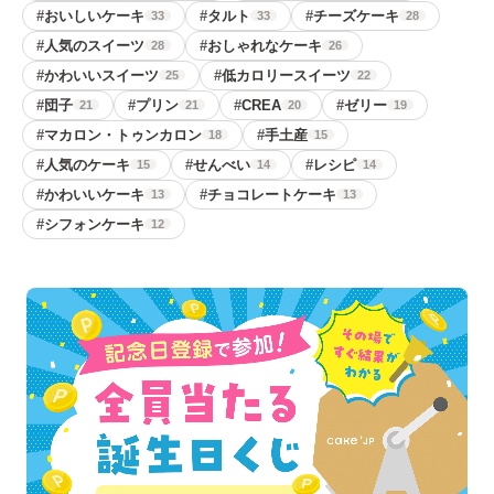
#
おいしいケーキ
#
タルト
#
チーズケーキ
33
33
28
#
人気のスイーツ
#
おしゃれなケーキ
28
26
#
かわいいスイーツ
#
低カロリースイーツ
25
22
#
団子
#
プリン
#
CREA
#
ゼリー
21
21
20
19
#
マカロン・トゥンカロン
#
手土産
18
15
#
人気のケーキ
#
せんべい
#
レシピ
15
14
14
#
かわいいケーキ
#
チョコレートケーキ
13
13
#
シフォンケーキ
12