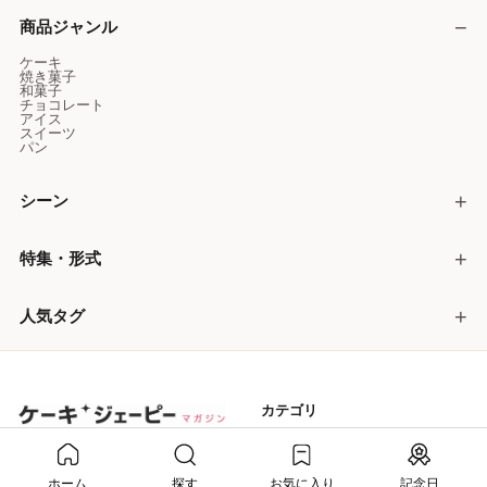
商品ジャンル
ケーキ
焼き菓子
和菓子
チョコレート
アイス
スイーツ
パン
シーン
特集・形式
人気タグ
カテゴリ
インタビュー
トレンド
作り手の想いから、贈る理由まで。
季節のまとめ
はじめての人へ
スイーツを、もっと深く楽しむため
ホーム
探す
お気に入り
記念日