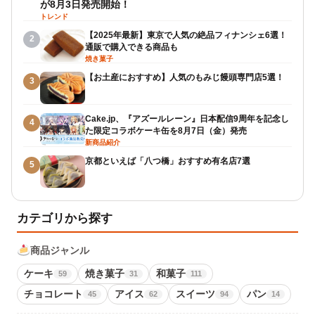
が8月3日発売開始！
トレンド
【2025年最新】東京で人気の絶品フィナンシェ6選！
2
通販で購入できる商品も
焼き菓子
【お土産におすすめ】人気のもみじ饅頭専門店5選！
3
Cake.jp、『アズールレーン』日本配信9周年を記念し
4
た限定コラボケーキ缶を8月7日（金）発売
新商品紹介
京都といえば「八つ橋」おすすめ有名店7選
5
カテゴリから探す
商品ジャンル
ケーキ
焼き菓子
和菓子
59
31
111
チョコレート
アイス
スイーツ
パン
45
62
94
14