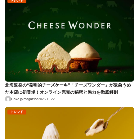
トレンド
北海道発の“発明的チーズケーキ”「チーズワンダー」が阪急うめ
だ本店に初登場！オンライン完売の秘密と魅力を徹底解剖
Cake.jp magazine
2025.11.22
トレンド