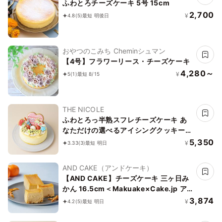
ふわとろチーズケーキ 5号 15cm
2,700
¥
4.8
(5)
最短 明後日
おやつのこみち Cheminシュマン
【4号】フラワーリース・チーズケーキ
4,280～
¥
5
(1)
最短 8/15
THE NICOLE
ふわとろっ半熟スフレチーズケーキ あ
なただけの選べるアイシングクッキーケ
ーキ 5号 選んで楽しい！！ ＊アイシン
5,350
¥
3.33
(3)
最短 明日
グデコ当日配送商品始まりました！ ギ
フトに最適
AND CAKE（アンドケーキ）
【AND CAKE】チーズケーキ 三ヶ日み
かん 16.5cm＜Makuake×Cake.jp ア
タラシイケーキ発見プロジェクト＞
3,874
¥
4.2
(5)
最短 明日