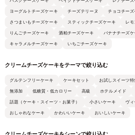
バスクチーズケーキ
ベイクドチーズケーキ
レアチーズ
ヨーグルトチーズケーキ
チーズテリーヌ
チョコチーズ
さつまいもチーズケーキ
スティックチーズケーキ
レモ
りんごチーズケーキ
酒粕チーズケーキ
バナナチーズケ
キャラメルチーズケーキ
いちごチーズケーキ
クリームチーズケーキをテーマで絞り込む
グルテンフリーケーキ
ケーキセット
お試しスイーツ特
無添加
低糖質・低カロリー
高級
ホテルメイド
話題（ケーキ・スイーツ・お菓子）
小さいケーキ
ヴィ
おしゃれなケーキ
かわいいケーキ
おいしいケーキ
クリームチーズケーキをシーンで絞り込む