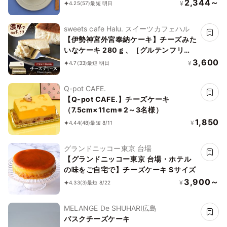
2,344～
¥
4.25
(57)
最短 明日
sweets cafe Halu. スイーツカフェハル
【伊勢神宮外宮奉納ケーキ】チーズみた
いなケーキ 280ｇ、［グルテンフリ
ー］魔法の チーズテリーヌ チーズケー
3,600
¥
4.7
(33)
最短 明日
キ お中元2026
Q-pot CAFE.
【Q-pot CAFE.】チーズケーキ
（7.5cm×11cm※2～3名様）
1,850
¥
4.44
(48)
最短 8/11
グランドニッコー東京 台場
【グランドニッコー東京 台場・ホテル
の味をご自宅で】チーズケーキ Sサイズ
3,900～
¥
4.33
(3)
最短 8/22
MELANGE De SHUHARI広島
バスクチーズケーキ