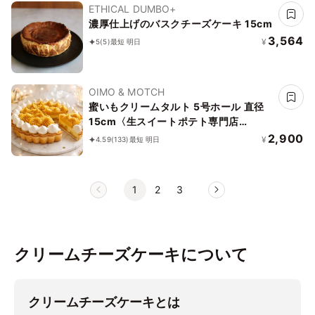
ETHICAL DUMBO+
濃厚仕上げのバスクチーズケーキ 15cm
3,564
¥
5
(5)
最短 明日
OIMO & MOTCH
蜜いもクリームタルト 5号ホール 直径
15cm〈生スイートポテト専門店
OIMO〉
2,900
¥
4.59
(133)
最短 明日
1
2
3
クリームチーズケーキについて
クリームチーズケーキとは