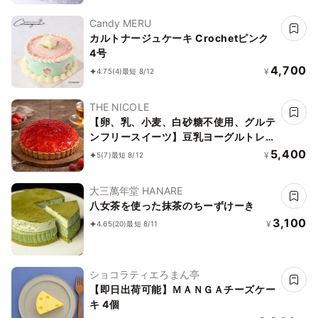
Candy MERU
カルトナージュケーキ Crochetピンク
4号
4,700
¥
4.75
(4)
最短 8/12
THE NICOLE
【卵、乳、小麦、白砂糖不使用、グルテ
ンフリースイーツ】豆乳ヨーグルトレア
チーズケーキ 5号 15cm ～豆乳ヨーグル
5,400
¥
5
(7)
最短 8/12
トをベースに作り上げたレアチーズ～
《ヴィーガンスイーツ・ヴィーガンケー
大三萬年堂 HANARE
キ》《無添加》《アレルギー配慮》
八女茶を使った抹茶のちーずけーき
3,100
¥
4.65
(20)
最短 8/11
ショコラティエろまん亭
【即日出荷可能】ＭＡＮＧＡチーズケー
キ 4個