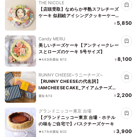
THE NICOLE
【店頭受取】なめらか半熟スフレチーズ
ケーキ 似顔絵アイシングクッキーケー
キ イラストケーキ 5号 ギフトに最適
5,850
¥
Candy MERU
美しいチーズケーキ【アンティークレー
スとローズのケーキ 5号サイズ】
8,100
¥
4.63
(8)
最短 8/13
RUNNY CHEESE~ラニーチーズ~
【RUNNY CHEESEの代名詞】
IAMCHEESECAKE_アイアムチーズケ
ーキ ベイクドチーズケーキ 15cm
2,200
¥
最短 8/12
グランドニッコー東京 台場
【グランドニッコー東京 台場・ホテル
の味をご自宅で】バスクチーズケーキ
3,900
¥
4.75
(4)
最短 8/22