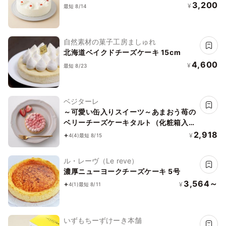
3,200
¥
最短 8/14
自然素材の菓子工房ましゅれ
北海道ベイクドチーズケーキ 15cm
4,600
¥
最短 8/23
ベジターレ
～可愛い缶入りスイーツ～あまおう苺の
ベリーチーズケーキタルト（化粧箱入
り）
2,918
¥
4
(4)
最短 8/15
ル・レーヴ（Le reve）
濃厚ニューヨークチーズケーキ 5号
3,564～
¥
4
(1)
最短 8/11
いずもちーずけーき本舗