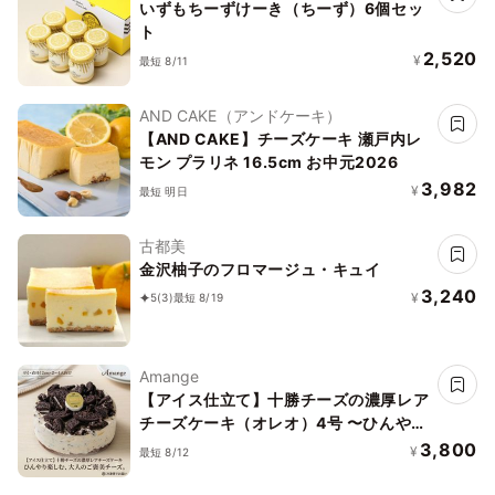
いずもちーずけーき（ちーず）6個セッ
ト
2,520
¥
最短 8/11
AND CAKE（アンドケーキ）
【AND CAKE】チーズケーキ 瀬戸内レ
モン プラリネ 16.5cm お中元2026
3,982
¥
最短 明日
古都美
金沢柚子のフロマージュ・キュイ
3,240
¥
5
(3)
最短 8/19
Amange
【アイス仕立て】十勝チーズの濃厚レア
チーズケーキ（オレオ）4号 〜ひんやり
楽しむ、大人のご褒美チーズ〜
3,800
¥
最短 8/12