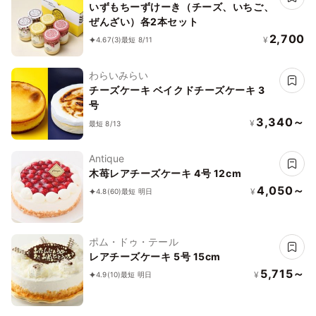
いずもちーずけーき（チーズ、いちご、
ぜんざい）各2本セット
2,700
¥
4.67
(3)
最短 8/11
わらいみらい
チーズケーキ ベイクドチーズケーキ 3
号
3,340～
¥
最短 8/13
Antique
木苺レアチーズケーキ 4号 12cm
4,050～
¥
4.8
(60)
最短 明日
ポム・ドゥ・テール
レアチーズケーキ 5号 15cm
5,715～
¥
4.9
(10)
最短 明日