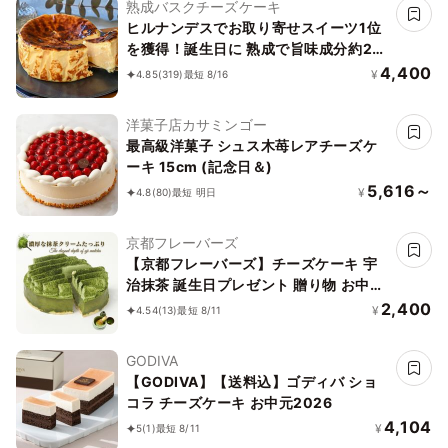
熟成バスクチーズケーキ
ヒルナンデスでお取り寄せスイーツ1位
を獲得！誕生日に 熟成で旨味成分約2
倍！グルテンフリーの「熟成バスクチー
4,400
¥
4.85
(319)
最短 8/16
ズケーキ」 誕生日プレゼント
洋菓子店カサミンゴー
最高級洋菓子 シュス木苺レアチーズケ
ーキ 15cm (記念日＆)
5,616～
¥
4.8
(80)
最短 明日
京都フレーバーズ
【京都フレーバーズ】チーズケーキ 宇
治抹茶 誕生日プレゼント 贈り物 お中元
2026
2,400
¥
4.54
(13)
最短 8/11
GODIVA
【GODIVA】【送料込】ゴディバ ショ
コラ チーズケーキ お中元2026
4,104
¥
5
(1)
最短 8/11