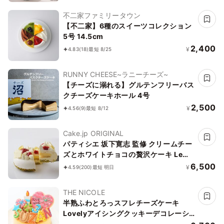
不二家ファミリータウン
【不二家】6種のスイーツコレクション
5号 14.5cm
2,400
¥
4.83
(18)
最短 8/25
RUNNY CHEESE~ラニーチーズ~
【チーズに溺れる】グルテンフリーバス
クチーズケーキホール 4号
2,500
¥
4.56
(9)
最短 8/12
Cake.jp ORIGINAL
パティシエ 坂下寛志 監修 クリームチー
ズとホワイトチョコの贅沢ケーキ Le
Festin（ル フェスタン）
6,500
¥
4.59
(200)
最短 明日
THE NICOLE
半熟ふわとろっスフレチーズケーキ
Lovelyアイシングクッキーデコレーシ
ョン 文字入りアイシング 5号 15cm