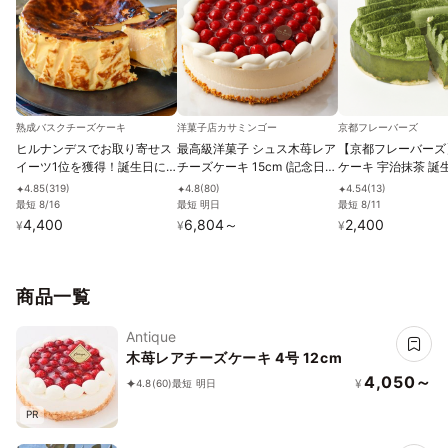
熟成バスクチーズケーキ
洋菓子店カサミンゴー
京都フレーバーズ
ヒルナンデスでお取り寄せス
最高級洋菓子 シュス木苺レア
【京都フレーバーズ
イーツ1位を獲得！誕生日に
チーズケーキ 15cm (記念日
ケーキ 宇治抹茶 誕
熟成で旨味成分約2倍！グル
＆)
ゼント 贈り物
4.85
(
319
)
4.8
(
80
)
4.54
(
13
)
✦
✦
✦
テンフリーの「熟成バスクチ
最短 8/16
最短 明日
最短 8/11
ーズケーキ」 誕生日プレゼン
4,400
6,804
～
2,400
¥
¥
¥
ト
商品一覧
Antique
木苺レアチーズケーキ 4号 12cm
4,050～
¥
4.8
(60)
最短 明日
PR