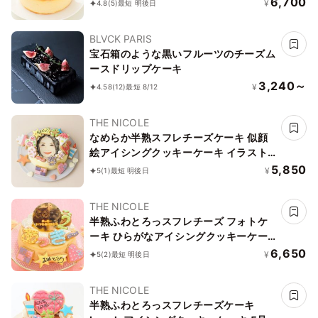
6,700
¥
4.8
(5)
最短 明後日
（お得なアイシングセットです） ギフ
トに最適
BLVCK PARIS
宝石箱のような黒いフルーツのチーズム
ースドリップケーキ
3,240～
¥
4.58
(12)
最短 8/12
THE NICOLE
なめらか半熟スフレチーズケーキ 似顔
絵アイシングクッキーケーキ イラスト
ケーキ 5号 ギフトに最適
5,850
¥
5
(1)
最短 明後日
THE NICOLE
半熟ふわとろっスフレチーズ フォトケ
ーキ ひらがなアイシングクッキーケー
キ 写真ケーキ 5号 15cm ※ひらがなタ
6,650
¥
5
(2)
最短 明後日
イプ登場しました！ 【お好きなイラス
トも人気です】
THE NICOLE
半熟ふわとろっスフレチーズケーキ