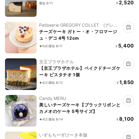
2,520
¥
最短 8/11
Patisserie GREGORY COLLET (グレゴ
リー・コレ)
チーズケーキ ガトー・オ・フロマージ
ュ・デコ 4号 12cm
5,400
¥
5
(6)
最短 8/11
京王プラザホテル
【京王プラザホテル】ベイクドチーズケ
ーキ ピスタチオ 1個
1,850
¥
4
(2)
最短 8/12
Candy MERU
美しいチーズケーキ【ブラックリボンと
カメオのケーキ 5号サイズ】
8,100
¥
4
(2)
最短 8/14
いずもちーずけーき本舗