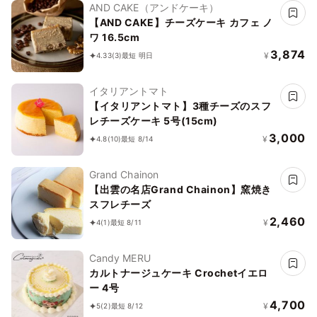
AND CAKE（アンドケーキ）
【AND CAKE】チーズケーキ カフェ ノ
ワ 16.5cm
3,874
¥
4.33
(3)
最短 明日
イタリアントマト
【イタリアントマト】3種チーズのスフ
レチーズケーキ 5号(15cm)
3,000
¥
4.8
(10)
最短 8/14
Grand Chainon
【出雲の名店Grand Chainon】窯焼き
スフレチーズ
2,460
¥
4
(1)
最短 8/11
Candy MERU
カルトナージュケーキ Crochetイエロ
ー 4号
4,700
¥
5
(2)
最短 8/12