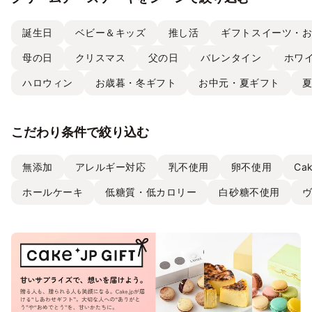
誕生日
ベビー＆キッズ
推し活
ギフトスイーツ・
母の日
クリスマス
父の日
バレンタイン
ホワ
ハロウィン
お歳暮・冬ギフト
お中元・夏ギフト
こだわり条件で絞り込む
無添加
アレルギー対応
乳不使用
卵不使用
Ca
ホールケーキ
低糖質・低カロリー
白砂糖不使用