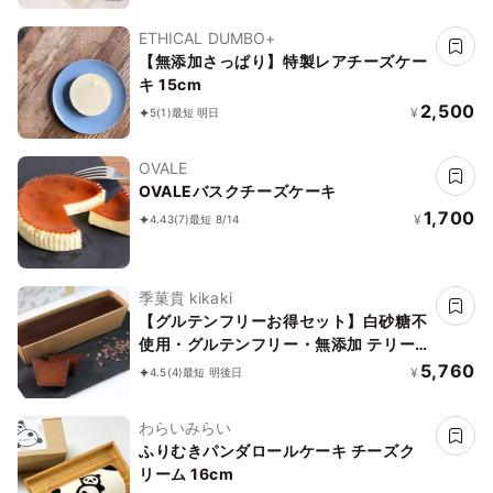
ETHICAL DUMBO+
【無添加さっぱり】特製レアチーズケー
キ 15cm
2,500
¥
5
(1)
最短 明日
OVALE
OVALEバスクチーズケーキ
1,700
¥
4.43
(7)
最短 8/14
季菓貴 kikaki
【グルテンフリーお得セット】白砂糖不
使用・グルテンフリー・無添加 テリー
ヌショコラとバスクチーズケーキ 米粉
5,760
¥
4.5
(4)
最短 明後日
パウンドケーキ２個おまけつき！
わらいみらい
ふりむきパンダロールケーキ チーズク
リーム 16cm