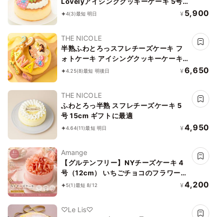
Lovelyアイシングクッキーケーキ 5号
15cm （お得なアイシングセットです）
5,900
¥
4
(3)
最短 明日
＊アイシングデコ当日配送商品始まりま
した！ ギフトに最適！
THE NICOLE
半熟ふわとろっスフレチーズケーキ フ
ォトケーキ アイシングクッキーケーキ
写真ケーキ 5号 15cm 【お好きなイラス
6,650
¥
4.25
(8)
最短 明後日
トも人気です】
THE NICOLE
ふわとろっ半熟 スフレチーズケーキ 5
号 15cm ギフトに最適
4,950
¥
4.64
(11)
最短 明日
Amange
【グルテンフリー】NYチーズケーキ 4
号（12cm） いちごチョコのフラワーデ
コレーション｜当店人気No.1
4,200
¥
5
(1)
最短 8/12
♡Le Lis♡