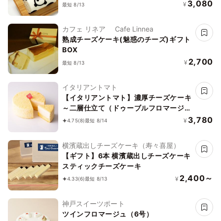
3,080
¥
最短 8/13
カフェ リネア Cafe Linnea
熟成チーズケーキ(魅惑のチーズ)ギフト
BOX
2,700
¥
最短 8/13
イタリアントマト
【イタリアントマト】濃厚チーズケーキ
～二層仕立て（ドゥーブルフロマージ
ュ）～ 5号(15cm)
3,780
¥
4.75
(8)
最短 8/14
横濱蔵出しチーズケーキ（寿々喜屋）
【ギフト】6本 横濱蔵出しチーズケーキ
スティックチーズケーキ
2,400～
¥
4.33
(6)
最短 8/13
神戸スイーツポート
ツインフロマージュ（6号）