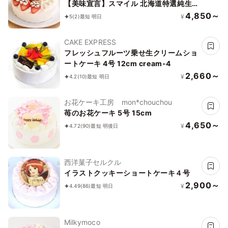
【美味宣言】スマイル 北海道特選純生
苺ショート ケーキ 4号 1２cm ＊当日配
4,850～
¥
5
(2)
最短 明日
送商品始まりました！ ギフトに最適
CAKE EXPRESS
フレッシュフルーツ乗せ生クリームショ
ートケーキ 4号 12cm cream-4
2,660～
¥
4.2
(10)
最短 明日
お花ケーキ工房 mon*chouchou
苺のお花ケーキ 5号 15cm
4,650～
¥
4.72
(90)
最短 明後日
西洋菓子セルクル
イラストクッキーショートケーキ４号
2,900～
¥
4.49
(86)
最短 明日
Milkymoco