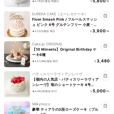
5,800～
¥
4.78
(81)
最短 明後日
EUREKA CAKE（ユーレカケーキ）
Fluer Smash Pink / フルールスマッシ
ュ ピンク 4号 グルテンフリー 小麦・乳
不使用 着色料不使用
3,900～
¥
4.33
(3)
最短 明日
Cake.jp ORIGINAL
【10 Mineets】Original Birthday ケ
ーキ6種
3,480
¥
4.51
(488)
最短 明日
パティスリーラヴィアンレーヴ
【都内の人気店・パティスリーラヴィア
ンレーヴ】苺のショートケーキ 4号
12cm
5,000～
¥
4.46
(39)
最短 8/12
Milkymoco
豪華 ティアラの2段ローズケーキ（ブル