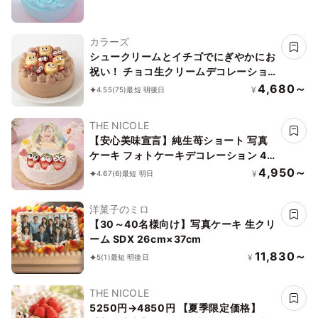
カラーズ
シュークリームとイチゴでにぎやかにお
祝い！ チョコ生クリームデコレーショ
ン 4号 12cm
4,680～
¥
4.55
(75)
最短 明後日
THE NICOLE
【安心美味宣言】純生苺ショート 写真
ケーキ フォトケーキデコレーション 4
号 12cm 【オプション選択でオリジナ
4,950～
¥
4.67
(6)
最短 明日
ルデザインに！】【お好きなイラストも
人気です】【当日OKです】
洋菓子のミロ
【30～40名様向け】写真ケーキ 生クリ
ーム SDX 26cm×37cm
11,830～
¥
5
(1)
最短 明後日
THE NICOLE
5250円→4850円 【夏季限定価格】