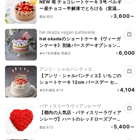
NEW 苺 チョコレートケーキ 3号 ベルギ
ー産チョコ～半解凍でとろける（室温で
半解凍していただくと、外はふんわり、
3,600～
¥
最短 明日
中はひんやりとした食感をお楽しみいた
だけます）濃厚クーベルチュールチョコ
hal okada vegan patisserie
バースデーケーキ お誕生日ケーキ アニ
hal okadaのショートケーキ《ヴィーガ
バーサリーカード #ふわひん純生いちご
ンケーキ》別途バースデーオプションあ
り
6,000
¥
4.78
(9)
最短 明後日
アンリ・シャルパンティエ
【アンリ・シャルパンティエ】いちごの
ショートケーキ 12cm バースデー セッ
ト
4,104
¥
5
(9)
最短 8/14
パティスリーラヴィアンレーヴ
【都内の人気店・パティスリーラヴィア
ンレーヴ】ハートのレッドローズブーケ
ケーキ5号
5,400～
¥
最短 8/12