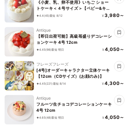
《小麦、乳、卵不使用》いちご ショー
トケーキ＜４号サイズ＞【ベビー&キッ
ズ】
3,980～
¥
4.4
(45)
最短 8/12
Antique
【即日出荷可能】高級苺盛りデコレーシ
ョンケーキ 4号 12cm
4,050～
¥
4.45
(98)
最短 明日
フレーズフレーズ
[4号]オーダーキャラクター立体ケーキ
【12cm（CDサイズ）(お顔のみ)】
4,300～
¥
4.45
(221)
最短 8/14
Antique
フルーツ生チョコデコレーションケーキ
4号 12cm
4,050～
¥
4.65
(48)
最短 明日