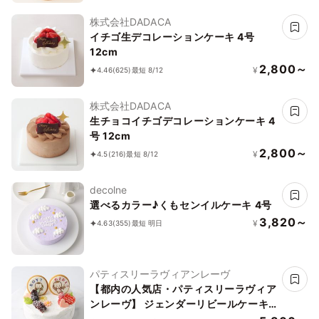
株式会社DADACA
イチゴ生デコレーションケーキ 4号
12cm
2,800～
¥
4.46
(625)
最短 8/12
株式会社DADACA
生チョコイチゴデコレーションケーキ 4
号 12cm
2,800～
¥
4.5
(216)
最短 8/12
decolne
選べるカラー♪くもセンイルケーキ 4号
3,820～
¥
4.63
(355)
最短 明日
パティスリーラヴィアンレーヴ
【都内の人気店・パティスリーラヴィア
ンレーヴ】 ジェンダーリビールケーキ
4号 12cm