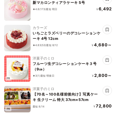
新マカロンティアラケーキ 5号
6,492
¥
4.8
(173)
最短 明日
カラーズ
いちごとラズベリーのデコレーションケ
ーキ 4号 12cm
4,680～
¥
4.83
(53)
最短 8/12
洋菓子のミロ
フルーツ生デコレーションケーキ３号
（9㎝）
2,800～
¥
3
(1)
最短 明後日
PR
洋菓子のミロ
【70名～100名様前後向け】写真ケー
キ 生クリーム 特大 37cm×57cm
72,800
¥
最短 8/14
PR