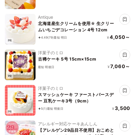
Antique
北海道産生クリームを使用☆ 生クリー
ムいちごデコレーション 4号 12cm
4,050～
¥
4.49
(79)
最短 明日
PR
洋菓子のミロ
古稀ケーキ 5号 15cm×15cm
7,060～
¥
最短 明後日
PR
洋菓子のミロ
スマッシュケーキ ファーストバースデ
ー 豆乳ケーキ3号（9cm）
3,500
¥
5
(1)
最短 明後日
PR
アレルギー対応ケーキあんしん
【アレルゲン29品目不使用】おこめと