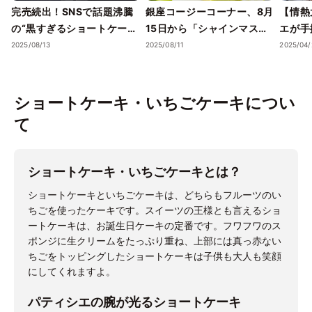
完売続出！SNSで話題沸騰
銀座コージーコーナー、8月
【情熱
の“黒すぎるショートケー
15日から「シャインマスカ
エが手掛
キ”とは
ットフェア」開催！ショー
vegan
2025/08/13
2025/08/11
2025/04/
トケーキやタルト、ミルク
製品・
レープなど7種が登場
コレー
が新発
ショートケーキ・いちごケーキについ
て
ショートケーキ・いちごケーキとは？
ショートケーキといちごケーキは、どちらもフルーツのい
ちごを使ったケーキです。スイーツの王様とも言えるショ
ートケーキは、お誕生日ケーキの定番です。フワフワのス
ポンジに生クリームをたっぷり重ね、上部には真っ赤ない
ちごをトッピングしたショートケーキは子供も大人も笑顔
にしてくれますよ。
パティシエの腕が光るショートケーキ