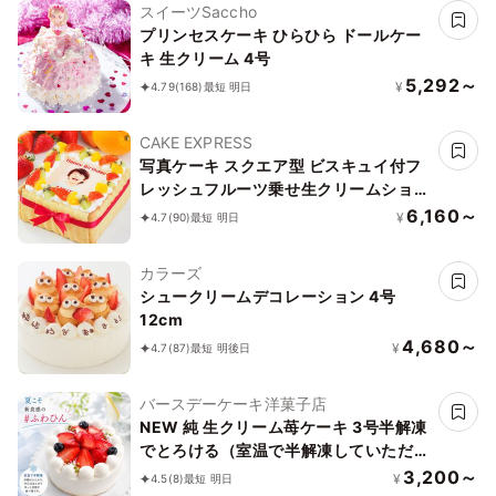
スイーツSaccho
プリンセスケーキ ひらひら ドールケー
キ 生クリーム 4号
5,292～
¥
4.79
(168)
最短 明日
CAKE EXPRESS
写真ケーキ スクエア型 ビスキュイ付フ
レッシュフルーツ乗せ生クリームショー
トケーキ 5号 14×14cm square-5-p2
6,160～
¥
4.7
(90)
最短 明日
カラーズ
シュークリームデコレーション 4号
12cm
4,680～
¥
4.7
(87)
最短 明後日
バースデーケーキ洋菓子店
NEW 純 生クリーム苺ケーキ 3号半解凍
でとろける（室温で半解凍していただく
と、外はふんわり、中はひんやりとした
3,200～
¥
4.5
(8)
最短 明日