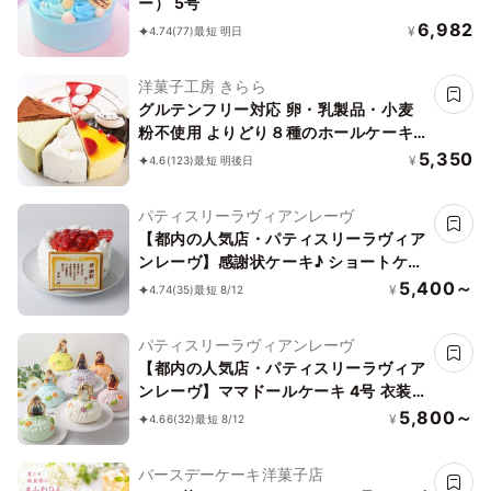
ー） 5号
6,982
¥
4.74
(77)
最短 明日
洋菓子工房 きらら
グルテンフリー対応 卵・乳製品・小麦
粉不使用 よりどり８種のホールケーキ
5号 15cm
5,350
¥
4.6
(123)
最短 明後日
パティスリーラヴィアンレーヴ
【都内の人気店・パティスリーラヴィア
ンレーヴ】感謝状ケーキ♪ ショートケー
キ 4号
5,400～
¥
4.74
(35)
最短 8/12
パティスリーラヴィアンレーヴ
【都内の人気店・パティスリーラヴィア
ンレーヴ】ママドールケーキ 4号 衣装
に合わせて7色からお選びいただけます
5,800～
¥
4.66
(32)
最短 8/12
♪
バースデーケーキ洋菓子店