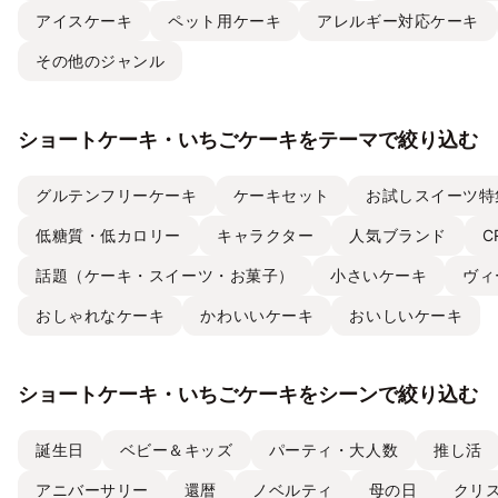
アイスケーキ
ペット用ケーキ
アレルギー対応ケーキ
その他のジャンル
ショートケーキ・いちごケーキをテーマで絞り込む
グルテンフリーケーキ
ケーキセット
お試しスイーツ特
低糖質・低カロリー
キャラクター
人気ブランド
C
話題（ケーキ・スイーツ・お菓子）
小さいケーキ
ヴィ
おしゃれなケーキ
かわいいケーキ
おいしいケーキ
ショートケーキ・いちごケーキをシーンで絞り込む
誕生日
ベビー＆キッズ
パーティ・大人数
推し活
アニバーサリー
還暦
ノベルティ
母の日
クリ