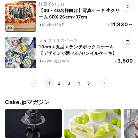
洋菓子のミロ
【30～40名様向け】写真ケーキ 生クリ
ーム SDX 26cm×37cm
11,830～
¥
5
(1)
最短 明後日
PR
メイプリルスイーツ
10cm＜丸型＞ランチボックスケーキ
【デザインが選べる/センイルケーキ】
3,500
¥
4.7
(325)
最短 8/13
PR
1
2
3
4
5
Cake.jpマガジン