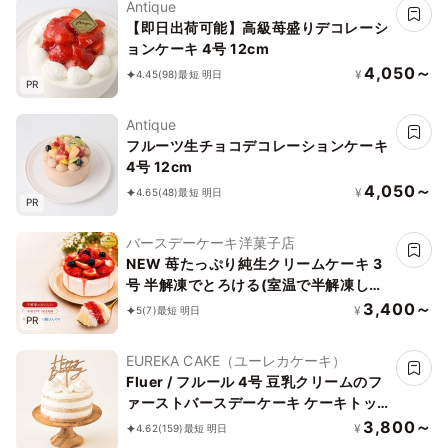
Antique
【即日出荷可能】高級苺盛りデコレーシ
ョンケーキ 4号 12cm
4,050～
¥
4.45
(98)
最短 明日
PR
Antique
フルーツ生チョコデコレーションケーキ
4号 12cm
4,050～
¥
4.65
(48)
最短 明日
PR
バースデーケーキ洋菓子店
NEW 苺たっぷり純生クリームケーキ 3
号 半解凍でとろける(室温で半解凍して
いただくと、外はふんわり、中はひんや
3,400～
¥
5
(7)
最短 明日
PR
りとした食感をお楽しみいただけます)
バースデーケーキ お誕生日ケーキ #ふ
EUREKA CAKE（ユーレカケーキ）
わひん純生いちご
Fluer / フルール 4号 豆乳クリームのフ
ァーストバースデーケーキ ケーキトッ
パー付き グルテンフリー 小麦・乳不使
3,800～
¥
4.62
(159)
最短 明日
用