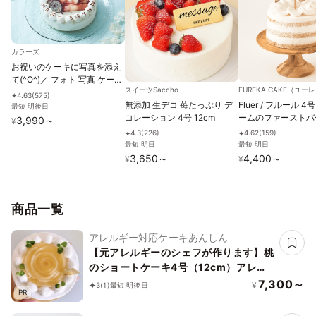
カラーズ
お祝いのケーキに写真を添え
て(^O^)／ フォト 写真 ケーキ
スイーツSaccho
EUREKA CAKE（ユ
4号
4.63
(
575
)
✦
無添加 生デコ 苺たっぷり デ
Fluer / フルール 
最短 明後日
コレーション 4号 12cm
ームのファーストバ
3,990
～
¥
ケーキ ケーキトッ
4.3
(
226
)
4.62
(
159
)
✦
✦
グルテンフリー 小
最短 明日
最短 明日
用
3,650
～
4,400
～
¥
¥
商品一覧
アレルギー対応ケーキあんしん
【元アレルギーのシェフが作ります】桃
のショートケーキ4号（12cm）アレル
ギー対応ケーキ／ヴィーガン対応
7,300～
¥
3
(1)
最短 明後日
PR