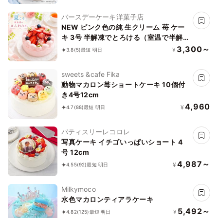
食感をお楽しみいただけます）北海道純
生クリーム・小麦粉・バター100%使用
バースデーケーキ洋菓子店
バースデーケーキ お誕生日ケーキ アニ
NEW ピンク色の純 生クリーム 苺 ケー
バーサリーカード #ふわひん純生いちご
キ 3号 半解凍でとろける（室温で半解
凍していただくと、外はふんわり、中は
3,300～
¥
3.8
(5)
最短 明日
ひんやりとした食感をお楽しみいただけ
ます）北海道純生クリーム・小麦粉 バ
sweets &cafe Fika
ースデーケーキ お誕生日ケーキ アニバ
動物マカロン苺ショートケーキ 10個付
ーサリーカード #ふわひん純生いちご
き4号12cm
4,960
¥
4.7
(88)
最短 明日
パティスリーレコロレ
写真ケーキ イチゴいっぱいショート 4
号 12cm
4,987～
¥
4.55
(92)
最短 明日
Milkymoco
水色マカロンティアラケーキ
5,492～
¥
4.82
(125)
最短 明日