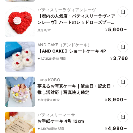
パティスリーラヴィアンレーヴ
【都内の人気店・パティスリーラヴィア
ンレーヴ】ハートのレッドローズブーケ
ケーキ4号
5,600～
¥
最短 8/12
AND CAKE（アンドケーキ）
【AND CAKE】ショートケーキ 4P
3,766
¥
4.73
(26)
最短 明日
Luna KOBO
夢見るお写真ケーキ｜誕生日・記念日・
推し活対応｜写真映え確定
8,900～
¥
5
(1)
最短 8/12
パティスリーマーサ
お手紙ケーキ 4号 12cm
4,980～
¥
4.5
(70)
最短 明日