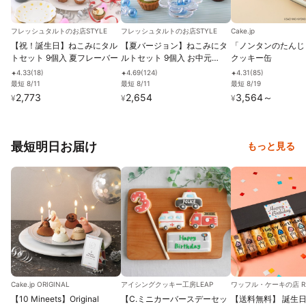
フレッシュタルトのお店STYLE
フレッシュタルトのお店STYLE
Cake.jp
【祝！誕生日】ねこみにタル
【夏バージョン】ねこみにタ
「ノンタンのたんじ
トセット 9個入 夏フレーバー
ルトセット 9個入 お中元
クッキー缶
2026
4.33
(
18
)
4.69
(
124
)
4.31
(
85
)
✦
✦
✦
最短 8/11
最短 8/11
最短 8/19
2,773
2,654
3,564
～
¥
¥
¥
最短明日お届け
もっと見る
Cake.jp ORIGINAL
アイシングクッキー工房LEAP
【10 Mineets】Original
【C.ミニカーバースデーセッ
【送料無料】 誕生