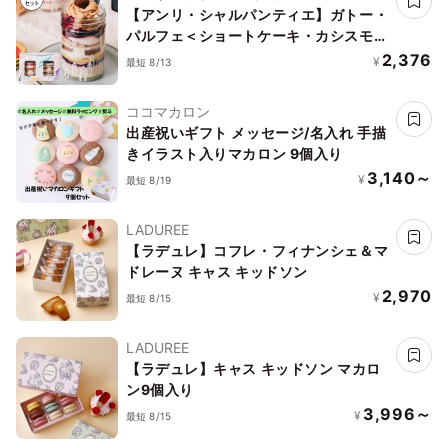
【アンリ・シャルパンティエ】ガトー・
パルフェ＜ショートケーキ・カシスモン
ブラン＞バースデーセット
2,376
¥
最短 8/13
ココマカロン
出産祝いギフト メッセージ/名入れ 手描
きイラスト入りマカロン 9個入り
3,140～
¥
最短 8/19
LADUREE
【ラデュレ】コフレ・フィナンシェ＆マ
ドレーヌ キャス キッドソン
2,970
¥
最短 8/15
LADUREE
【ラデュレ】キャス キッドソン マカロ
ン9個入り
3,996～
¥
最短 8/15