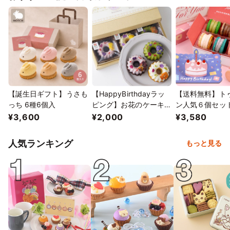
【誕生日ギフト】うさも
【HappyBirthdayラッ
【送料無料】ト
っち 6種6個入
ピング】お花のケーキ3
ン人気６個セッ
個詰合せ
¥3,600
¥2,000
¥3,580
人気ランキング
もっと見る