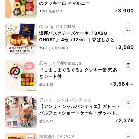
のクッキー缶 ママルニー
3,900
¥
5
(2)
最短 8/11
Cake.jp ORIGINAL
濃厚バスクチーズケーキ 「BASQ
GHOST」 4号（12㎝）｜香ばしさとと
ろける幻のくちどけ
3,580
¥
4.71
(14)
最短 8/11
暮らしと発酵mitsuya
『しましまぐるぐる』クッキー缶 穴あ
きシート付
3,564～
¥
最短 8/15
アンリ・シャルパンティエ
【アンリ・シャルパンティエ】ガトー・
パルフェ＜ショートケーキ・ザッハトル
テ＞バースデーセット
2,376
¥
最短 8/13
株式会社DADACA