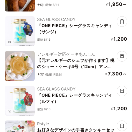
1,950～
¥
5
(1)
最短 8/11
SEA GLASS CANDY
『ONE PIECE』シーグラスキャンディ
（サンジ）
1,200
¥
最短 8/16
PR
アレルギー対応ケーキあんしん
【元アレルギーのシェフが作ります】桃
のショートケーキ4号（12cm）アレル
ギー対応ケーキ／ヴィーガン対応
7,300～
¥
3
(1)
最短 明後日
PR
SEA GLASS CANDY
『ONE PIECE』シーグラスキャンディ
（ルフィ）
1,200
¥
最短 8/16
PR
Rstyle
お好きなデザインの手書きクッキーセッ