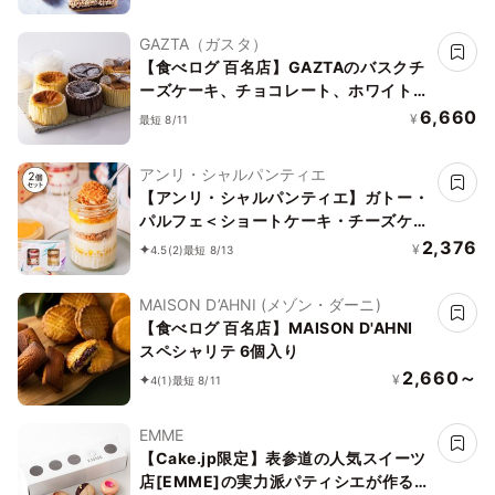
GAZTA（ガスタ）
【食べログ 百名店】GAZTAのバスクチ
ーズケーキ、チョコレート、ホワイトチ
ョコレート 3種6個セット
6,660
¥
最短 8/11
アンリ・シャルパンティエ
【アンリ・シャルパンティエ】ガトー・
パルフェ＜ショートケーキ・チーズケー
キ＞バースデーセット
2,376
¥
4.5
(2)
最短 8/13
MAISON D’AHNI (メゾン・ダーニ)
【食べログ 百名店】MAISON D'AHNI
スペシャリテ 6個入り
2,660～
¥
4
(1)
最短 8/11
EMME
【Cake.jp限定】表参道の人気スイーツ
店[EMME]の実力派パティシエが作る