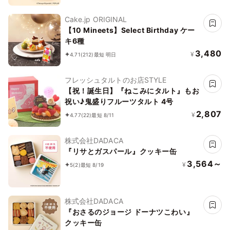
Cake.jp ORIGINAL
【10 Mineets】Select Birthday ケー
キ6種
3,480
¥
4.71
(212)
最短 明日
フレッシュタルトのお店STYLE
【祝！誕生日】『ねこみにタルト』もお
祝い♪鬼盛りフルーツタルト 4号
2,807
¥
4.77
(22)
最短 8/11
株式会社DADACA
『リサとガスパール』クッキー缶
3,564～
¥
5
(2)
最短 8/19
株式会社DADACA
『おさるのジョージ ドーナツこわい』
クッキー缶