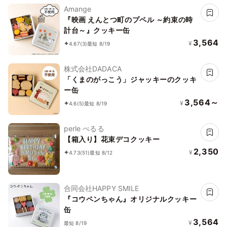
Amange
『映画 えんとつ町のプペル ～約束の時
計台～』クッキー缶
3,564
¥
4.67
(3)
最短 8/19
株式会社DADACA
「くまのがっこう」ジャッキーのクッキ
ー缶
3,564～
¥
4.6
(5)
最短 8/19
perle ぺるる
【箱入り】花束デコクッキー
2,350
¥
4.73
(51)
最短 8/12
合同会社HAPPY SMILE
『コウペンちゃん』オリジナルクッキー
缶
3,564
¥
最短 8/19