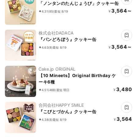
「ノンタンのたんじょうび」クッキー缶
3,564～
¥
4.31
(85)
最短 8/19
株式会社DADACA
『パンどろぼう』クッキー缶
3,564～
¥
4.63
(8)
最短 8/19
Cake.jp ORIGINAL
【10 Mineets】Original Birthday ケ
ーキ6種
3,480
¥
4.51
(488)
最短 明日
合同会社HAPPY SMILE
『こびとづかん』クッキー缶
3,564
¥
4.38
(8)
最短 8/19