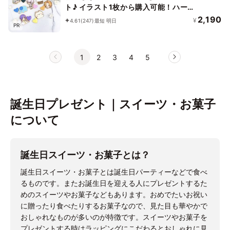
ト♪ イラスト1枚から購入可能！ハート
付き《イラストクッキー｜頂いた画像か
2,190
¥
4.61
(247)
最短 明日
PR
らお作りします✧》
1
2
3
4
5
誕生日プレゼント｜スイーツ・お菓子
について
誕生日スイーツ・お菓子とは？
誕生日スイーツ・お菓子とは誕生日パーティーなどで食べ
るものです。またお誕生日を迎える人にプレゼントするた
めのスイーツやお菓子などもあります。おめでたいお祝い
に贈ったり食べたりするお菓子なので、見た目も華やかで
おしゃれなものが多いのが特徴です。スイーツやお菓子を
プレゼントする時はラッピングにこだわるとおしゃれに見