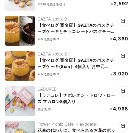
トリュフ香るマカロンショコラバリエ
2,592
¥
4.6
(5)
最短 明後日
GAZTA（ガスタ）
【食べログ 百名店】GAZTAのバスクチ
ーズケーキとチョコレートバスクチーズ
ケーキ 2種4個セット お中元2026
4,360
¥
4
(1)
最短 8/11
GAZTA（ガスタ）
【食べログ 百名店】GAZTAのバスクチ
ーズケーキ(8cm）4個入り お中元
2026
3,920
¥
5
(1)
最短 8/11
LADUREE
【ラデュレ】ナポレオン・トロワ・ロー
ズ マカロン8個入り
4,968
¥
最短 8/15
Flower Picnic Cafe -Hakodate-
花束の代わりに、食べられるお花のボッ