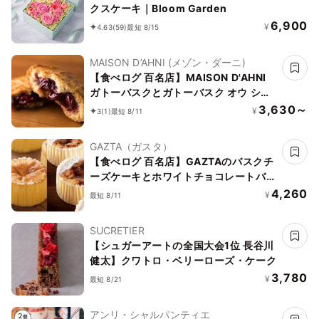
クスケーキ｜Bloom Garden
6,900
¥
4.63
(59)
最短 8/15
MAISON D’AHNI (メゾン・ダーニ)
【食べログ 百名店】MAISON D'AHNI
ガトーバスクとガトーバスク オウ ショ
コラセット 6個入り お中元2026
3,630～
¥
3
(1)
最短 8/11
GAZTA（ガスタ）
【食べログ 百名店】GAZTAのバスクチ
ーズケーキとホワイトチョコレートバス
クチーズケーキ2種4個セット
4,260
¥
最短 8/11
SUCRETIER
【シュガーアートの全国大会1位 長谷川
健太】クワトロ・ベリーローズ・ケーク
3,780
¥
最短 8/21
アンリ・シャルパンティエ