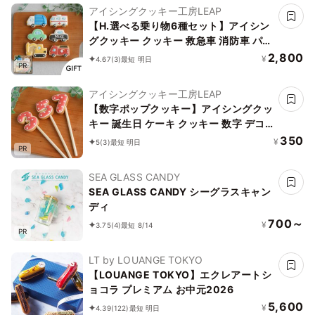
ピング かわいい お菓子
アイシングクッキー工房LEAP
【H.選べる乗り物6種セット】アイシン
グクッキー クッキー 救急車 消防車 パト
カー 車 プチギフト ケーキデコレーショ
2,800
¥
4.67
(3)
最短 明日
PR
ン パトカー 男の子 誕生日 ケーキトッピ
ング かわいい お菓子
アイシングクッキー工房LEAP
【数字ポップクッキー】アイシングクッ
キー 誕生日 ケーキ クッキー 数字 デコ
レーションケーキ オリジナルケーキ か
350
¥
5
(3)
最短 明日
PR
わいい お菓子 推し活 推しケーキ
SEA GLASS CANDY
SEA GLASS CANDY シーグラスキャン
ディ
700～
¥
3.75
(4)
最短 8/14
PR
LT by LOUANGE TOKYO
【LOUANGE TOKYO】エクレアートシ
ョコラ プレミアム お中元2026
5,600
¥
4.39
(122)
最短 明日