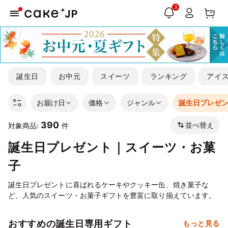
3
誕生日
お中元
スイーツ
ランキング
アイ
お届け日
価格
ジャンル
誕生日プレゼ
390
並べ替え
対象商品:
件
誕生日プレゼント｜スイーツ・お菓
子
誕生日プレゼントに喜ばれるケーキやクッキー缶、焼き菓子な
ど、人気のスイーツ・お菓子ギフトを豊富に取り揃えています。
おすすめの誕生日専用ギフト
もっと見る