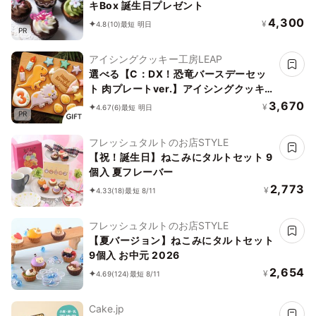
キBox 誕生日プレゼント
4,300
¥
4.8
(10)
最短 明日
PR
アイシングクッキー工房LEAP
選べる【C：DX！恐竜バースデーセッ
ト 肉プレートver.】アイシングクッキー
クッキー 恐竜 肉 卵 ケーキデコレーショ
3,670
¥
4.67
(6)
最短 明日
PR
ン 男の子 誕生日 ケーキトッピング ケー
キデコレーション かわいい お菓子
フレッシュタルトのお店STYLE
【祝！誕生日】ねこみにタルトセット 9
個入 夏フレーバー
2,773
¥
4.33
(18)
最短 8/11
フレッシュタルトのお店STYLE
【夏バージョン】ねこみにタルトセット
9個入 お中元 2026
2,654
¥
4.69
(124)
最短 8/11
Cake.jp