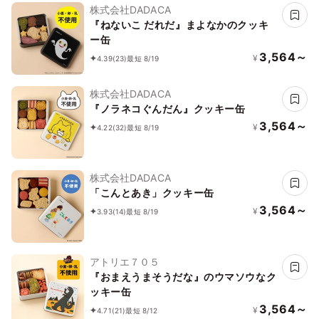
株式会社DADACA
『ねないこ だれだ』まよなかのクッキ
ー缶
3,564～
¥
4.39
(23)
最短 8/19
株式会社DADACA
『ノラネコぐんだん』クッキー缶
3,564～
¥
4.22
(32)
最短 8/19
株式会社DADACA
「こんとあき」クッキー缶
3,564～
¥
3.93
(14)
最短 8/19
アトリエ７０５
『おまえうまそうだな』のウマソウなク
ッキー缶
3,564～
¥
4.71
(21)
最短 8/12