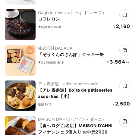
Cagi de rêves（キャギ ド レーブ）
コフレロン
2,160
¥
5
(3)
最短 8/19
株式会社DADACA
「ぞうくんのさんぽ」クッキー缶
3,564～
¥
3.5
(4)
最短 8/19
アレ表参道 allée omotesando
【アレ表参道】Boîte de pâtisseries
assorties【小】
2,500
¥
最短 8/13
MAISON D’AHNI (メゾン・ダーニ)
【食べログ 百名店】MAISON D'AHNI
フィナンシェ 5個入り お中元2026