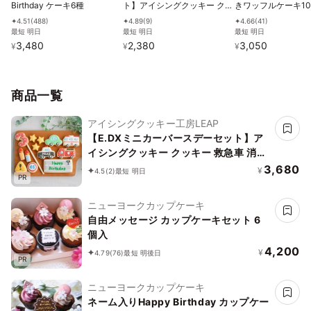
Birthday ケーキ6種
ト】アイシングクッキー クッ
きワッフルケーキ1
キー 救急車 消防車 パトカー
4.51
(
488
)
4.89
(
9
)
4.66
(
41
)
✦
✦
✦
車 プチギフト ケーキデコレ
最短 明日
最短 明日
最短 明日
ーション パトカー 男の子 誕
3,480
2,380
3,050
¥
¥
¥
生日 ケーキトッピング かわ
いい お菓子
商品一覧
アイシングクッキー工房LEAP
【E.DXミニカーバースデーセット】ア
イシングクッキー クッキー 救急車 消防
車 パトカー 車 プチギフト ケーキデコレ
3,680
¥
4.5
(2)
最短 明日
PR
ーション パトカー 男の子 誕生日 ケーキ
トッピング かわいい お菓子
ニューヨークカップケーキ
自由メッセージ カップケーキセット 6
個入
4,200
¥
4.79
(76)
最短 明後日
PR
ニューヨークカップケーキ
ネーム入りHappy Birthday カップケー