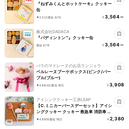
『ねずみくんとホットケーキ』クッキー
缶
3,564～
¥
3.5
(2)
最短 8/19
株式会社DADACA
『パディントン™』クッキー缶
3,564～
¥
最短 8/19
バラのマドレーヌのお店ランジェラ
ベルレーヌブーケボックス(ピンク/パー
プル/ブルー)
3,908
¥
4.86
(42)
最短 明日
アイシングクッキー工房LEAP
【C.ミニカーバースデーセット】アイシ
ングクッキー クッキー 救急車 消防車 パ
トカー 車 プチギフト ケーキデコレーシ
2,380
¥
4.89
(9)
最短 明日
PR
ョン パトカー 男の子 誕生日 ケーキトッ