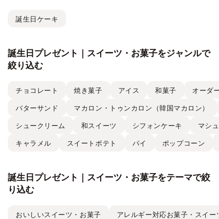
誕生日ケーキ
誕生日プレゼント｜スイーツ・お菓子をジャンルで
絞り込む
チョコレート
焼き菓子
アイス
和菓子
オーダ
バターサンド
マカロン・トゥンカロン（韓国マカロン）
シュークリーム
和スイーツ
シフォンケーキ
マシ
キャラメル
スイートポテト
パイ
ポップコーン
誕生日プレゼント｜スイーツ・お菓子をテーマで絞
り込む
おいしいスイーツ・お菓子
アレルギー対応お菓子・スイー