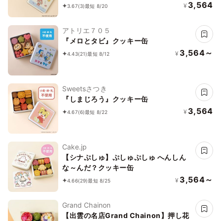
3,564
¥
3.67
(3)
最短 8/20
アトリエ７０５
『メロとタビ』クッキー缶
3,564～
¥
4.43
(21)
最短 8/12
Sweetsさつき
『しまじろう』クッキー缶
3,564
¥
4.67
(6)
最短 8/22
Cake.jp
【シナぷしゅ】ぷしゅぷしゅ へんしん
な～んだ？クッキー缶
3,564～
¥
4.66
(29)
最短 8/25
Grand Chainon
【出雲の名店Grand Chainon】押し花