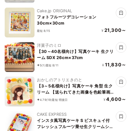
Cake.jp ORIGINAL
フォトフルーツデコレーション
30cm×30cm
21,300～
¥
最短 8/15
洋菓子のミロ
【30～40名様向け】写真ケーキ 生クリ
ーム SDX 26cm×37cm
11,830～
¥
5
(1)
最短 8/11
おかしのアトリエきのと
【3～5名様向け】写真ケーキ 角型 生ク
リーム 【送られてきた画像を色鉛筆画
に編集できます】15cm×15cm
4,600～
¥
4.79
(19)
最短 明後日
CAKE EXPRESS
インスタ風写真ケーキ S ビスキュイ付
フレッシュフルーツ乗せ生クリームショ