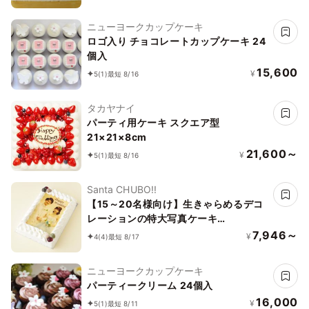
ニューヨークカップケーキ
ロゴ入り チョコレートカップケーキ 24
個入
15,600
¥
5
(1)
最短 8/16
タカヤナイ
パーティ用ケーキ スクエア型
21×21×8cm
21,600～
¥
5
(1)
最短 8/16
Santa CHUBO!!
【15～20名様向け】生きゃらめるデコ
レーションの特大写真ケーキ
28cm×18cm
7,946～
¥
4
(4)
最短 8/17
ニューヨークカップケーキ
パーティークリーム 24個入
16,000
¥
5
(1)
最短 8/11