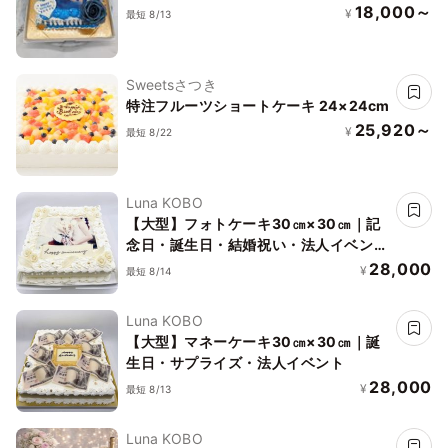
18,000～
¥
最短 8/13
Sweetsさつき
特注フルーツショートケーキ 24×24cm
25,920～
¥
最短 8/22
Luna KOBO
【大型】フォトケーキ30㎝×30㎝｜記
念日・誕生日・結婚祝い・法人イベント
｜写真プリントケーキ
28,000
¥
最短 8/14
Luna KOBO
【大型】マネーケーキ30㎝×30㎝｜誕
生日・サプライズ・法人イベント
28,000
¥
最短 8/13
Luna KOBO