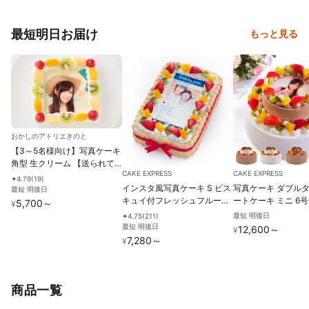
最短明日お届け
もっと見る
おかしのアトリエきのと
【3～5名様向け】写真ケーキ
角型 生クリーム 【送られて
CAKE EXPRESS
CAKE EXPRESS
きた画像を色鉛筆画に編集で
4.79
(
19
)
✦
インスタ風写真ケーキ S ビス
写真ケーキ ダブル
きます】15cm×15cm
最短 明後日
キュイ付フレッシュフルーツ
ートケーキ ミニ 6号
5,700
～
¥
乗せ生クリームショートケー
号12cm double-tow
最短 明後日
4.75
(
211
)
✦
キ 21×14cm birthdaygram
mini
最短 明後日
12,600
～
¥
7,280
～
¥
商品一覧