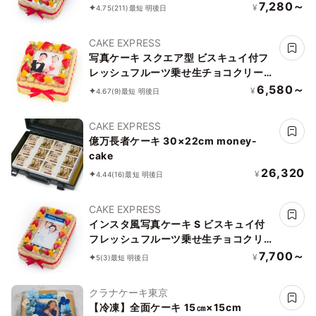
ートケーキ 21×14cm birthdaygram
7,280～
¥
4.75
(211)
最短 明後日
CAKE EXPRESS
写真ケーキ スクエア型 ビスキュイ付フ
レッシュフルーツ乗せ生チョコクリーム
ショートケーキ 5号 14×14cm choco-
6,580～
¥
4.67
(9)
最短 明後日
square-5-p2
CAKE EXPRESS
億万長者ケーキ 30×22cm money-
cake
26,320
¥
4.44
(16)
最短 明後日
CAKE EXPRESS
インスタ風写真ケーキ S ビスキュイ付
フレッシュフルーツ乗せ生チョコクリー
ムショートケーキ 21×14cm choco-
7,700～
¥
5
(3)
最短 明後日
birthdaygram
クラナケーキ東京
【冷凍】全面ケーキ 15㎝×15cm