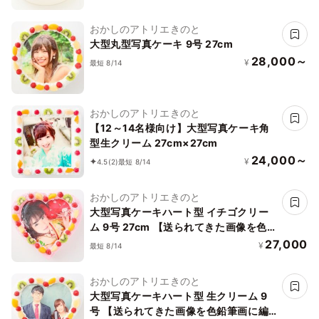
おかしのアトリエきのと
大型丸型写真ケーキ 9号 27cm
28,000～
¥
最短 8/14
おかしのアトリエきのと
【12～14名様向け】大型写真ケーキ角
型生クリーム 27cm×27cm
24,000～
¥
4.5
(2)
最短 8/14
おかしのアトリエきのと
大型写真ケーキハート型 イチゴクリー
ム 9号 27cm 【送られてきた画像を色鉛
筆画に編集できます】
27,000
¥
最短 8/14
おかしのアトリエきのと
大型写真ケーキハート型 生クリーム 9
号 【送られてきた画像を色鉛筆画に編