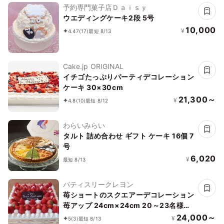
予約専門菓子店Ｄａｉｓｙ
ウエディングケーキ2段 5号
10,000
¥
4.47
(17)
最短 8/13
Cake.jp ORIGINAL
イチゴたっぷりパーティデコレーション
ケーキ 30×30cm
21,300～
¥
4.8
(10)
最短 8/12
わらいみらい
タルト 詰め合わせ ギフト ケーキ 16個 7
号
6,020
¥
最短 8/13
パティスリークレヨン
苺ショートのスクエアーデコレーション
苺アップ 24cm×24cm 20～23名様向
け
24,000～
¥
5
(3)
最短 8/13