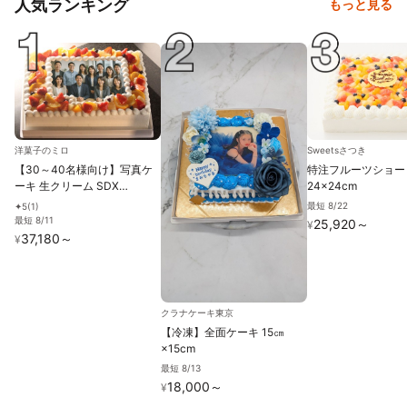
人気ランキング
もっと見る
洋菓子のミロ
Sweetsさつき
【30～40名様向け】写真ケ
特注フルーツショー
ーキ 生クリーム SDX
24×24cm
26cm×37cm
最短 8/22
5
(
1
)
✦
最短 8/11
25,920
～
¥
37,180
～
¥
クラナケーキ東京
【冷凍】全面ケーキ 15㎝
×15cm
最短 8/13
18,000
～
¥