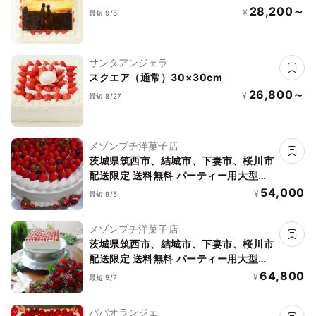
28,200～
¥
最短 9/5
サンタアンジェラ
スクエア（通常）30×30cm
26,800～
¥
最短 8/27
メゾンプチ洋菓子店
茨城県筑西市、結城市、下妻市、桜川市
配送限定 送料無料 パーティー用大型ケ
ーキ 9号 27cm
54,000
¥
最短 9/5
メゾンプチ洋菓子店
茨城県筑西市、結城市、下妻市、桜川市
配送限定 送料無料 パーティー用大型ケ
ーキ スクエア 約30×30×10cm
64,800
¥
最短 9/7
パパオランジェ