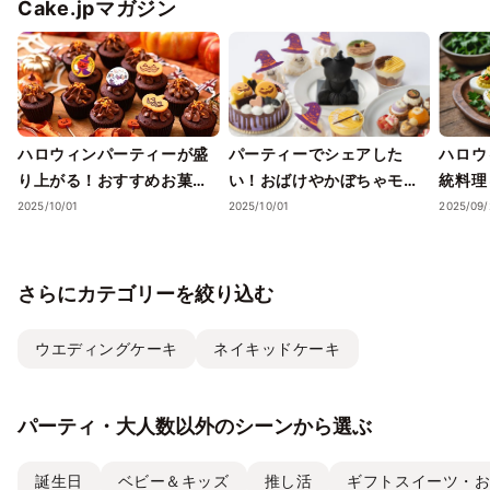
Cake.jpマガジン
ハロウィンパーティーが盛
パーティーでシェアした
ハロウ
り上がる！おすすめお菓子
い！おばけやかぼちゃモチ
統料理
詰め合わせガイド
ーフがかわいいハロウィン
ー特集
2025/10/01
2025/10/01
2025/09/
スイーツ5選【2025年秋】
さらにカテゴリーを絞り込む
ウエディングケーキ
ネイキッドケーキ
パーティ・大人数以外のシーンから選ぶ
誕生日
ベビー＆キッズ
推し活
ギフトスイーツ・