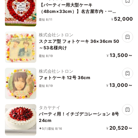
【パーティー用大型ケーキ
（48cm×33cm）】名古屋市内・一宮
市・稲沢市・あま市・愛西市・津島市
52,000
¥
最短 8/11
送料無料
株式会社シトロン
スクエア型 フォトケーキ 36×36cm 50
～53名様向け
13,500～
¥
最短 8/19
株式会社シトロン
フォトケーキ 12号 36cm
13,000～
¥
最短 8/19
タカヤナイ
パーティ用！イチゴデコレーション 8号
24cm
20,520～
¥
5
(1)
最短 8/16