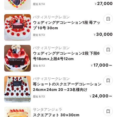
集できます】27cm
27,000
¥
最短 8/14
パティスリークレヨン
ウェディングデコレーション1段 苺アッ
プ 10号 30cm
30,000
¥
最短 8/13
パティスリークレヨン
ウェディングデコレーション2段 下段6
号18cm×上段4号12cm
17,000～
¥
最短 8/13
パティスリークレヨン
苺ショートのスクエアーデコレーション
24cm×24cm 20～23名様向け
24,000～
¥
最短 8/13
サンタアンジェラ
スクエアフォト 30×30cm