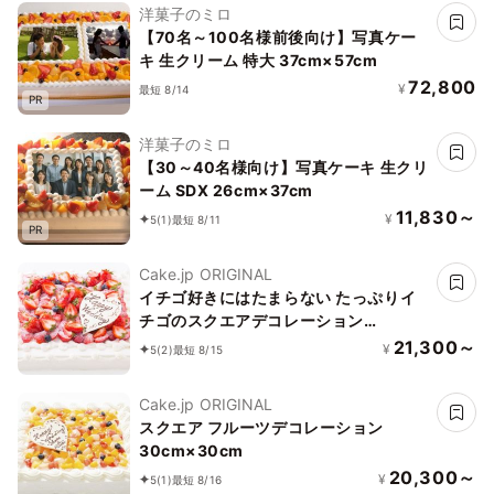
洋菓子のミロ
【70名～100名様前後向け】写真ケー
キ 生クリーム 特大 37cm×57cm
72,800
¥
最短 8/14
PR
洋菓子のミロ
【30～40名様向け】写真ケーキ 生クリ
ーム SDX 26cm×37cm
11,830～
¥
5
(1)
最短 8/11
PR
Cake.jp ORIGINAL
イチゴ好きにはたまらない たっぷりイ
チゴのスクエアデコレーション
30cm×30cm
21,300～
¥
5
(2)
最短 8/15
Cake.jp ORIGINAL
スクエア フルーツデコレーション
30cm×30cm
20,300～
¥
5
(1)
最短 8/16