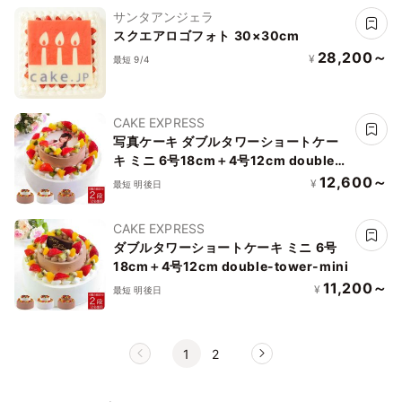
サンタアンジェラ
スクエアロゴフォト 30×30cm
28,200～
¥
最短 9/4
CAKE EXPRESS
写真ケーキ ダブルタワーショートケー
キ ミニ 6号18cm＋4号12cm double-
tower-p2-mini
12,600～
¥
最短 明後日
CAKE EXPRESS
ダブルタワーショートケーキ ミニ 6号
18cm＋4号12cm double-tower-mini
11,200～
¥
最短 明後日
1
2