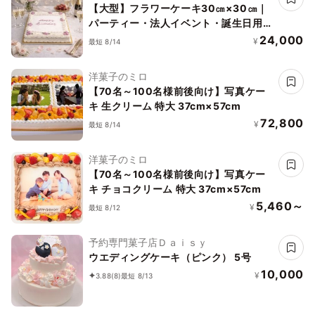
【大型】フラワーケーキ30㎝×30㎝｜
パーティー・法人イベント・誕生日用｜
華やか主役ケーキ
24,000
¥
最短 8/14
洋菓子のミロ
【70名～100名様前後向け】写真ケー
キ 生クリーム 特大 37cm×57cm
72,800
¥
最短 8/14
洋菓子のミロ
【70名～100名様前後向け】写真ケー
キ チョコクリーム 特大 37cm×57cm
5,460～
¥
最短 8/12
予約専門菓子店Ｄａｉｓｙ
ウエディングケーキ（ピンク） 5号
10,000
¥
3.88
(8)
最短 8/13