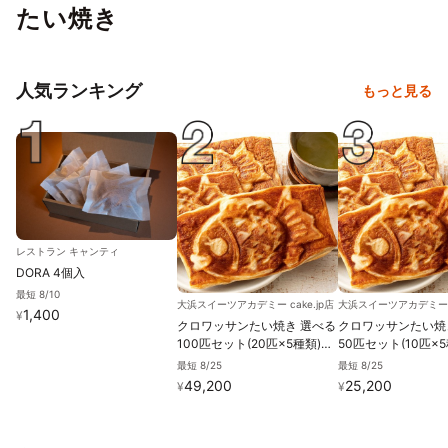
たい焼き
人気ランキング
もっと見る
レストラン キャンティ
DORA 4個入
最短 8/10
大浜スイーツアカデミー cake.jp店
大浜スイーツアカデミー c
1,400
¥
クロワッサンたい焼き 選べる
クロワッサンたい焼
100匹セット(20匹×5種類)
50匹セット(10匹×
【大浜スイーツアカデミー】
浜スイーツアカデミ
最短 8/25
最短 8/25
49,200
25,200
¥
¥