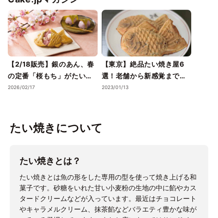
【2/18販売】銀のあん、春
【東京】絶品たい焼き屋6
の定番「桜もち」がたい焼
選！老舗から新感覚まで幅
きに転生！？もちもち白玉
広く紹介
2026/02/17
2023/01/13
と桜葉が香る、日本の春を
包んだ一匹
たい焼きについて
たい焼きとは？
たい焼きとは魚の形をした専用の型を使って焼き上げる和
菓子です。砂糖をいれた甘い小麦粉の生地の中に餡やカス
タードクリームなどが入っています。最近はチョコレート
やキャラメルクリーム、抹茶餡などバラエティ豊かな味が