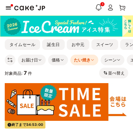
3
タイムセール
誕生日
お中元
スイーツ
ラ
お届け日
価格
たい焼き
シーン
7
並べ替え
対象商品:
件
終了まで
34:53:00