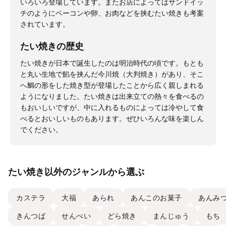
いろいろ登場しています。またお店によってはサンドイッ
チのようにベーコンや卵、お肉などを挟むたい焼きも考案
されています。
たい焼きの歴史
たい焼きが日本で誕生したのは明治時代の頃です。もとも
と丸い生地で餡を挟んだ今川焼（大判焼き）があり、そこ
へ鯛の形をした焼き型が登場したことから広く親しまれる
ようになりました。たい焼きは出来立ての熱々を食べるの
もおいしいですが、中に入れるものによっては冷やして食
べるとおいしいものもあります。ぜひいろんな味を楽しん
でください。
たい焼き以外のジャンルから選ぶ
カステラ
大福
あられ
あんこのお菓子
あんみ
きんつば
せんべい
どら焼き
まんじゅう
もち