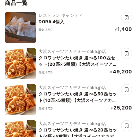
商品一覧
レストラン キャンティ
DORA 4個入
1,400
¥
最短 8/10
大浜スイーツアカデミー cake.jp店
クロワッサンたい焼き 選べる100匹セ
ット(20匹×5種類)【大浜スイーツアカ
デミー】
49,200
¥
最短 8/25
大浜スイーツアカデミー cake.jp店
クロワッサンたい焼き 選べる50匹セッ
ト(10匹×5種類)【大浜スイーツアカデ
ミー】
25,200
¥
最短 8/25
大浜スイーツアカデミー cake.jp店
クロワッサンたい焼き 選べる20匹セッ
ト(4匹×5種類)【大浜スイーツアカデミ