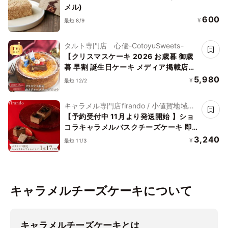
メル)
600
¥
最短 8/9
タルト専門店 心優-CotoyuSweets-
【クリスマスケーキ 2026 お歳暮 御歳
暮 早割 誕生日ケーキ メディア掲載店】
クリスマス限定 50セット 国産小麦 濃厚
5,980
¥
最短 12/2
ケイジャーダチーズタルト 18cm
キャラメル専門店firando / 小値賀地域ブ
ランド製作所株式会社
【予約受付中 11月より発送開始 】ショ
コラキャラメルバスクチーズケーキ 即
日出荷 指定日可 お中元2026
3,240
¥
最短 11/3
キャラメルチーズケーキについて
キャラメルチーズケーキとは