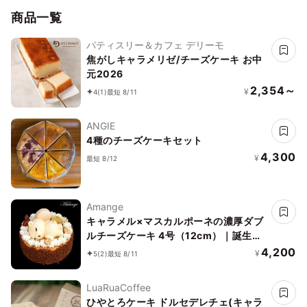
商品一覧
パティスリー＆カフェ デリーモ
焦がしキャラメリゼ/チーズケーキ お中
元2026
2,354～
¥
4
(1)
最短 8/11
ANGIE
4種のチーズケーキセット
4,300
¥
最短 8/12
Amange
キャラメル×マスカルポーネの濃厚ダブ
ルチーズケーキ 4号（12cm）｜誕生
日・ギフトに人気
4,200
¥
5
(2)
最短 8/11
LuaRuaCoffee
ひやとろケーキ ドルセデレチェ(キャラ