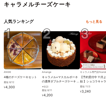
キャラメルチーズケーキ
人気ランキング
もっと見る
ANGIE
Amange
4種のチーズケーキセット
キャラメル×マスカルポーネ
【予約受付中 11月
の濃厚ダブルチーズケーキ 4
始 】ショコラキャ
最短 8/12
号（12cm）｜誕生日・ギフ
クチーズケーキ 即日
4,300
最短 11/3
5
(
2
)
✦
¥
トに人気
定日可 お中元2026
最短 8/11
3,240
¥
4,200
¥