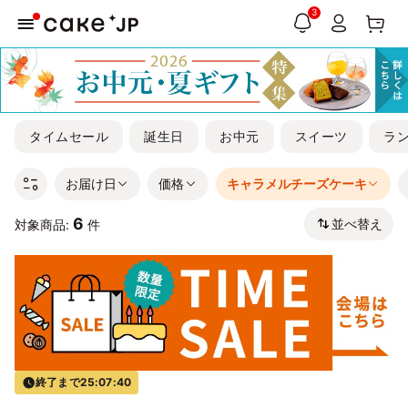
3
タイムセール
誕生日
お中元
スイーツ
ラ
お届け日
価格
キャラメルチーズケーキ
6
並べ替え
対象商品:
件
終了まで
25:07:40