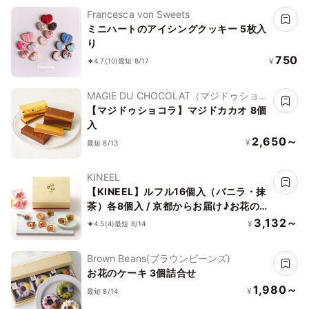
Francesca von Sweets
ミニハートのアイシングクッキー 5枚入
り
750
¥
4.7
(10)
最短 8/17
MAGIE DU CHOCOLAT（マジドゥショコ
ラ）
【マジドゥショコラ】マジドカカオ 8個
入
2,650～
¥
最短 8/13
KINEEL
【KINEEL】ルフル16個入（バニラ・抹
茶）各8個入 / 京都からお届け♪お花の
形のかわいいラングドシャスイーツ（焼
3,132～
¥
4.5
(4)
最短 8/14
菓子16個セット）
Brown Beans(ブラウンビーンズ)
お花のケーキ 3個詰合せ
1,980～
¥
最短 8/14