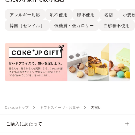
アレルギー対応
乳不使用
卵不使用
名店
小麦
韓国（センイル）
低糖質・低カロリー
白砂糖不使用
Cake.jpトップ
ギフトスイーツ・お菓子
内祝い
ご購入にあたって