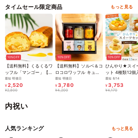
タイムセール限定商品
もっと見る
10%OFF
10%OFF
10%OFF
【送料無料】くるくるワ
【送料無料】ソルベ＆コ
ひんやり★スイ
ッフル「マンゴー」【夏
ロコロワッフル キュー
ット 4種類12個
のロールケーキ】
ブ セット【夏の新作ス
中元2026
最短 明後日
最短 明後日
最短 8/14
2,520
3,780
3,753
イーツと定番焼き菓子】
¥
¥
¥
¥
2,800
¥
4,200
¥
4,170
お中元2026
内祝い
人気ランキング
もっと見る