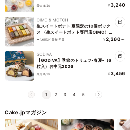
3,240
¥
最短 8/20
OIMO & MOTCH
生スイートポテト 夏限定の10個ボック
ス 〈生スイートポテト専門店OIMO〉お
中元2026
2,260～
¥
4.65
(34)
最短 明日
GODIVA
【GODIVA】季節のトリュフ-春夏-（6
粒入）お中元2026
3,456
¥
最短 8/10
1
2
3
4
5
Cake.jpマガジン