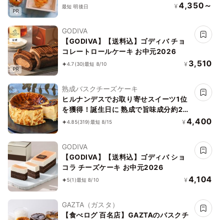
入り／乳卵小麦不使用／ヴィーガン／グ
4,350～
¥
最短 明後日
PR
ルテンフリー
GODIVA
【GODIVA】【送料込】ゴディバ チョ
コレートロールケーキ お中元2026
3,510
¥
4.7
(30)
最短 8/10
PR
熟成バスクチーズケーキ
ヒルナンデスでお取り寄せスイーツ1位
を獲得！誕生日に 熟成で旨味成分約2
倍！グルテンフリーの「熟成バスクチー
4,400
¥
4.85
(319)
最短 8/15
ズケーキ」 誕生日プレゼント
GODIVA
【GODIVA】【送料込】ゴディバ ショ
コラ チーズケーキ お中元2026
4,104
¥
5
(1)
最短 8/10
GAZTA（ガスタ）
【食べログ 百名店】GAZTAのバスクチ