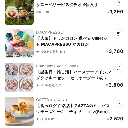
サニーベリーピスタチオ 4個入り
1,296
¥
最短 8/18
MACAPRESSO
【人気】トゥンカロン 選べる 6個セッ
ト MACAPRESSO マカロン
3,780
¥
4.66
(546)
最短 8/13
Francesca von Sweets
【誕生日・推し活】バースデーアイシン
グクッキーセット セミオーダー 7枚～入
り
3,800
¥
4.9
(10)
最短 8/17
GAZTA（ガスタ）
【食べログ 百名店】GAZTAのミニバス
クチーズケーキ｜チキ ミニョン(5cm)
6個入り
2,520
¥
5
(1)
最短 8/10