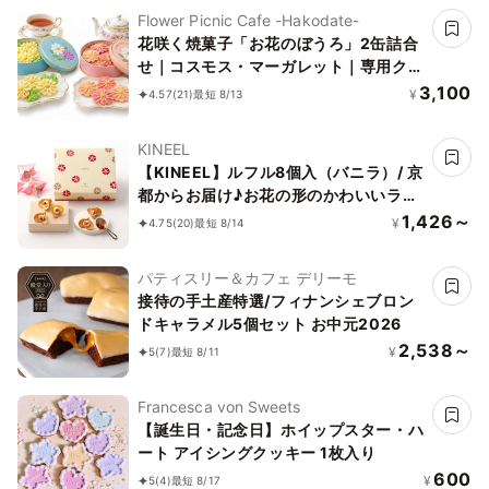
Flower Picnic Cafe -Hakodate-
花咲く焼菓子「お花のぼうろ」2缶詰合
せ｜コスモス・マーガレット｜専用クリ
アケース付き｜
3,100
¥
4.57
(21)
最短 8/13
KINEEL
【KINEEL】ルフル8個入（バニラ）/ 京
都からお届け♪お花の形のかわいいラン
グドシャスイーツ（焼菓子8個セット）
1,426～
¥
4.75
(20)
最短 8/14
パティスリー＆カフェ デリーモ
接待の手土産特選/フィナンシェブロン
ドキャラメル5個セット お中元2026
2,538～
¥
5
(7)
最短 8/11
Francesca von Sweets
【誕生日・記念日】ホイップスター・ハ
ート アイシングクッキー 1枚入り
600
¥
5
(4)
最短 8/17