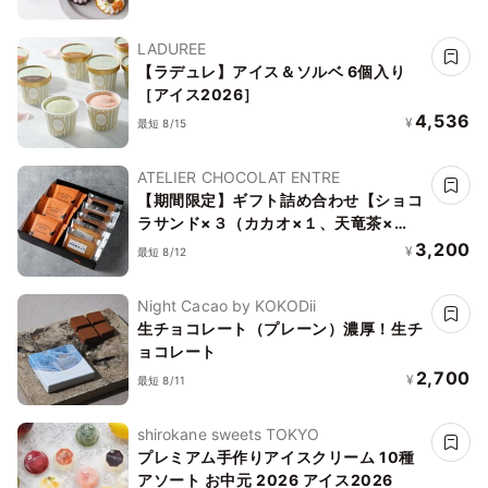
LADUREE
【ラデュレ】アイス＆ソルベ 6個入り
［アイス2026］
4,536
¥
最短 8/15
ATELIER CHOCOLAT ENTRE
【期間限定】ギフト詰め合わせ【ショコ
ラサンド×３（カカオ×１、天竜茶×
１、浜松レモン×１）＆フィナンシェ×
3,200
¥
最短 8/12
５（酒粕×２、レモン×３）】
Night Cacao by KOKODii
生チョコレート（プレーン）濃厚！生チ
ョコレート
2,700
¥
最短 8/11
shirokane sweets TOKYO
プレミアム手作りアイスクリーム 10種
アソート お中元 2026 アイス2026