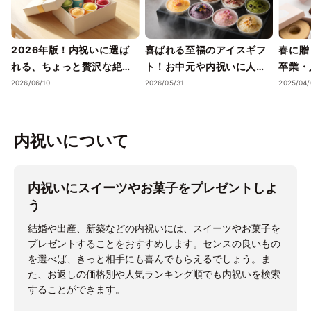
2026年版！内祝いに選ば
喜ばれる至福のアイスギフ
春に贈
れる、ちょっと贅沢な絶品
ト！お中元や内祝いに人気
卒業・
アイスクリーム
の有名ブランド
ための
2026/06/10
2026/05/31
2025/04/
イーツ
た、“
び”に
内祝いについて
​​内祝いにスイーツやお菓子をプレゼントしよ
う
結婚や出産、新築などの内祝いには、スイーツやお菓子を
プレゼントすることをおすすめします。センスの良いもの
を選べば、きっと相手にも喜んでもらえるでしょう。ま
た、お返しの価格別や人気ランキング順でも内祝いを検索
することができます。