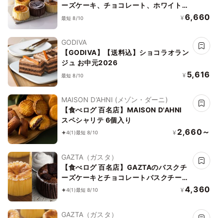
ーズケーキ、チョコレート、ホワイトチ
ョコレート 3種6個セット
6,660
¥
最短 8/10
GODIVA
【GODIVA】【送料込】ショコラオラン
ジュ お中元2026
5,616
¥
最短 8/10
MAISON D’AHNI (メゾン・ダーニ)
【食べログ 百名店】MAISON D'AHNI
スペシャリテ 6個入り
2,660～
¥
4
(1)
最短 8/10
GAZTA（ガスタ）
【食べログ 百名店】GAZTAのバスクチ
ーズケーキとチョコレートバスクチーズ
ケーキ 2種4個セット お中元2026
4,360
¥
4
(1)
最短 8/10
GAZTA（ガスタ）