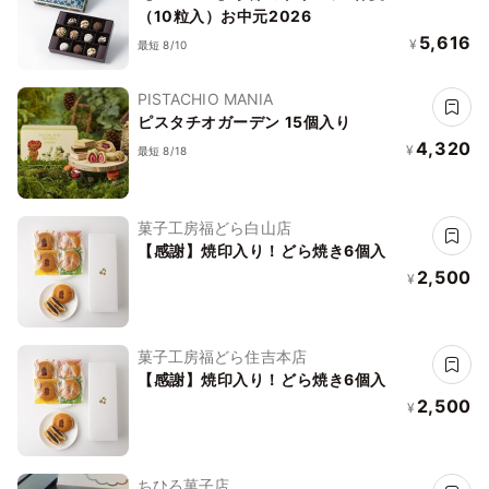
（10粒入）お中元2026
5,616
¥
最短 8/10
PISTACHIO MANIA
ピスタチオガーデン 15個入り
4,320
¥
最短 8/18
菓子工房福どら白山店
【感謝】焼印入り！どら焼き6個入
2,500
¥
菓子工房福どら住吉本店
【感謝】焼印入り！どら焼き6個入
2,500
¥
ちひろ菓子店