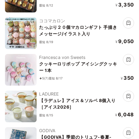
3,350
¥
最短 8/12
ココマカロン
たっぷり２０個マカロンギフト 手描き
メッセージ/イラスト入り
9,050
¥
最短 8/19
Francesca von Sweets
クッキーロリポップ アイシングクッキ
ー 1本
350
¥
5
(7)
最短 8/17
LADUREE
【ラデュレ】アイス＆ソルベ 8個入り
［アイス2026］
6,048
¥
最短 8/15
GODIVA
【GODIVA】季節のトリュフ-春夏-