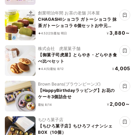
創業明治年間 お茶の老舗 川本屋
CHAGASHIショコラ ガトーショコラ 抹
茶ガトーショコラ 6個セットお中元
2026
3,880～
¥
4.52
(23)
最短 明日
株式会社 虎屋菓子舗
【御菓子司虎屋】とらやき・どらやき食
べ比べセット
4,005
¥
4.4
(5)
最短 8/12
Brown Beans(ブラウンビーンズ)
【HappyBirthdayラッピング】お花の
ケーキ3個詰合せ
2,000～
¥
最短 8/14
ちひろ菓子店
【ちひろ菓子店】ちひろフィナンシェ
BOX（10個）