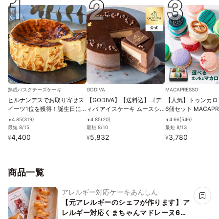
熟成バスクチーズケーキ
GODIVA
MACAPRESSO
ヒルナンデスでお取り寄せス
【GODIVA】【送料込】ゴデ
【人気】トゥンカロ
イーツ1位を獲得！誕生日に
ィバ アイスケーキ ムースシ
6個セット MACAPR
熟成で旨味成分約2倍！グル
ョコラ お中元2026
カロン
4.85
(
319
)
4.85
(
20
)
4.66
(
546
)
✦
✦
✦
テンフリーの「熟成バスクチ
最短 8/15
最短 8/10
最短 8/13
ーズケーキ」 誕生日プレゼン
4,400
5,832
3,780
¥
¥
¥
ト
商品一覧
アレルギー対応ケーキあんしん
【元アレルギーのシェフが作ります】ア
レルギー対応くまちゃんマドレーヌ6個