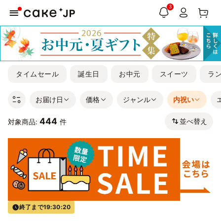
3
タイムセール
誕生日
お中元
スイーツ
ラ
お届け日
価格
ジャンル
内祝い
444
並べ替え
対象商品:
件
終了まで
19:30:19