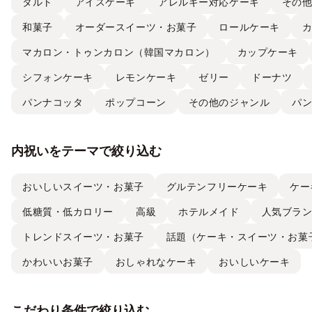
タルト
アイスケーキ
アレルギー対応ケーキ
その
和菓子
オーダースイーツ・お菓子
ロールケーキ
マカロン・トゥンカロン（韓国マカロン）
カップケーキ
シフォンケーキ
レモンケーキ
ゼリー
ドーナツ
パンナコッタ
ポップコーン
その他のジャンル
パ
内祝いをテーマで絞り込む
おいしいスイーツ・お菓子
グルテンフリーケーキ
ケー
低糖質・低カロリー
高級
ホテルメイド
人気ブラ
トレンドスイーツ・お菓子
話題（ケーキ・スイーツ・お菓
かわいいお菓子
おしゃれなケーキ
おいしいケーキ
こだわり条件で絞り込む