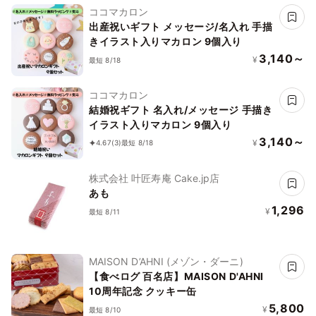
ココマカロン
出産祝いギフト メッセージ/名入れ 手描
きイラスト入りマカロン 9個入り
3,140～
¥
最短 8/18
ココマカロン
結婚祝ギフト 名入れ/メッセージ 手描き
イラスト入りマカロン 9個入り
3,140～
¥
4.67
(3)
最短 8/18
株式会社 叶匠寿庵 Cake.jp店
あも
1,296
¥
最短 8/11
MAISON D’AHNI (メゾン・ダーニ)
【食べログ 百名店】MAISON D'AHNI
10周年記念 クッキー缶
5,800
¥
最短 8/10