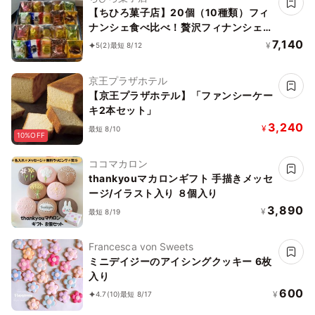
【ちひろ菓子店】20個（10種類）フィ
ナンシェ食べ比べ！贅沢フィナンシェ
BOX
7,140
¥
5
(2)
最短 8/12
京王プラザホテル
【京王プラザホテル】「ファンシーケー
キ2本セット」
3,240
¥
最短 8/10
10%OFF
ココマカロン
thankyouマカロンギフト 手描きメッセ
ージ/イラスト入り ８個入り
3,890
¥
最短 8/19
Francesca von Sweets
ミニデイジーのアイシングクッキー 6枚
入り
600
¥
4.7
(10)
最短 8/17