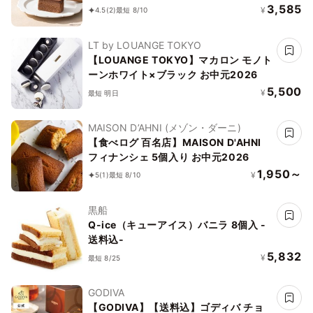
3,585
¥
4.5
(2)
最短 8/10
LT by LOUANGE TOKYO
【LOUANGE TOKYO】マカロン モノト
ーンホワイト×ブラック お中元2026
5,500
¥
最短 明日
MAISON D’AHNI (メゾン・ダーニ)
【食べログ 百名店】MAISON D'AHNI
フィナンシェ 5個入り お中元2026
1,950～
¥
5
(1)
最短 8/10
黒船
Q-ice（キューアイス）バニラ 8個入 -
送料込-
5,832
¥
最短 8/25
GODIVA
【GODIVA】【送料込】ゴディバ チョ