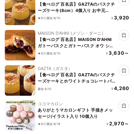
【食べログ 百名店】GAZTAのバスクチ
ーズケーキ(8cm）4個入り お中元
2026
3,920
¥
5
(1)
最短 8/10
MAISON D’AHNI (メゾン・ダーニ)
【食べログ 百名店】MAISON D'AHNI
ガトーバスクとガトーバスク オウ ショ
コラセット 6個入り お中元2026
3,630～
¥
3
(1)
最短 8/10
GAZTA（ガスタ）
【食べログ 百名店】GAZTAのバスクチ
ーズケーキとホワイトチョコレートバス
クチーズケーキ2種4個セット
4,260
¥
最短 8/10
ココマカロン
ありがとうマカロンギフト 手描きメッ
セージ/イラスト入り 10個入り
2,970～
¥
5
(1)
最短 8/18