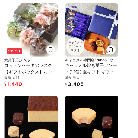
10%OFF
焼菓子工房うふ
キャラメル専門店firando / 小値
賀地域ブランド製作所株式会社
コットンケーキのラスク
キャラメル焼き菓子アソー
【ギフトボックス】お中元
ト(12個) 夏ギフト ギフト
最短 8/14
最短 明日
2026
おしゃれ 焼き菓子 個包装
1,440
3,405
お中元2026
¥
¥