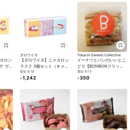
ダロワイヨ
Tokachi Sweets Collective
カロン
【ダロワイヨ】ニャカロン
ドーナツとパンのいいとこ
テ ヴェ
ラスク 3個セット（キャラ
どり【BONBONフリッ
最短 8/18
最短 8/19
味/シ
メル/ショコラ/ヴァニー
ツ】 ガーリックラスク 1袋
1,242
350
ユ）
¥
¥