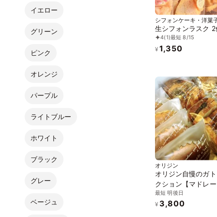
イエロー
シフォンケーキ・洋菓
kunneko
生シフォンラスク 2
グリーン
4
(1)
最短 8/15
1,350
¥
ピンク
オレンジ
パープル
ライトブルー
ホワイト
ブラック
オリジン
オリジン自慢のガト
グレー
クション【マドレー
最短 明後日
フロランタン５個 
ベージュ
3,800
２袋】
¥