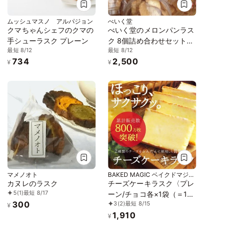
ムッシュマスノ アルパジョン
べいく堂
クマちゃんシェフのクマの
べいく堂のメロンパンラス
手シューラスク プレーン
ク 8個詰め合わせセット
最短 8/12
最短 8/12
（プレーン4個、紅茶2個、
734
2,500
アソート2個 計8個入り）
¥
¥
マメノオト
BAKED MAGIC ベイクドマジッ
ク
カヌレのラスク
チーズケーキラスク〈プレ
5
(1)
最短 8/17
ーン/チョコ各×1袋（＝12
300
3
(2)
最短 8/15
枚入）計2袋〉セット
¥
1,910
¥