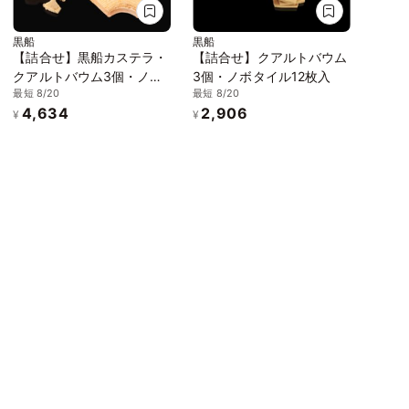
黒船
黒船
【詰合せ】黒船カステラ・
【詰合せ】クアルトバウム
クアルトバウム3個・ノボ
3個・ノボタイル12枚入
最短 8/20
最短 8/20
タイル12枚
4,634
2,906
¥
¥