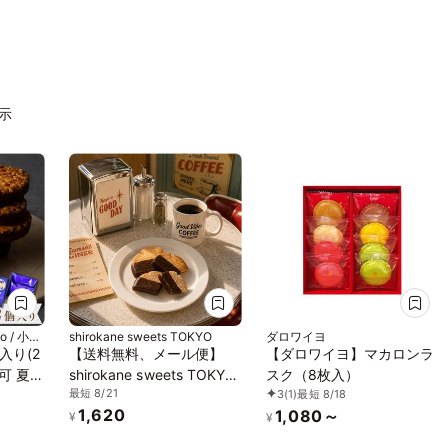
表示
 / 小値
shirokane sweets TOKYO
ダロワイヨ
株式会社
入り(2
【送料無料、メール便】
【ダロワイヨ】マカロンラ
可 夏ギ
shirokane sweets TOKYO
スク（8枚入）
最短 8/21
3
(1)
最短 8/18
れ 焼き
パティシエ手作り白金ラス
1,620
1,080～
026
ク（ショコラ）4枚入
¥
¥