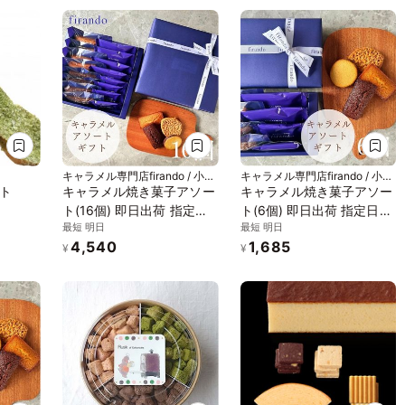
キャラメル専門店firando / 小値
キャラメル専門店firando / 小値
賀地域ブランド製作所株式会社
賀地域ブランド製作所株式会社
ト
キャラメル焼き菓子アソー
キャラメル焼き菓子アソー
ト(16個) 即日出荷 指定日
ト(6個) 即日出荷 指定日可
最短 明日
最短 明日
可 夏ギフト ギフト おしゃ
夏ギフト ギフト おしゃれ
4,540
1,685
れ 焼き菓子 個包装 お中元
焼き菓子 個包装 お中元
¥
¥
2026
2026