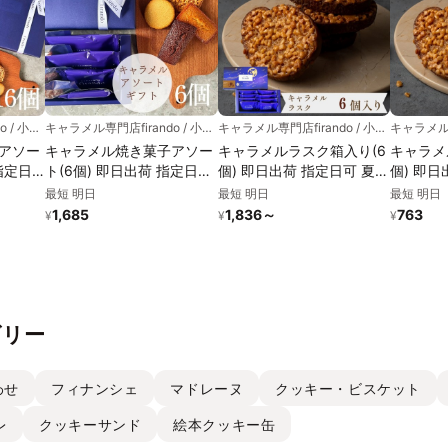
キャラメル専門店firando / 小値賀地域ブランド製作所株式会社
キャラメル専門店firando / 小値賀地域ブランド製作所株式会社
キャラメル専門店firando / 小値賀地域ブランド製作所株式会社
アソー
キャラメル焼き菓子アソー
キャラメルラスク箱入り(6
キャラメ
ト(6個) 即日出荷 指定日可
個) 即日出荷 指定日可 夏ギ
個) 即日
夏ギフト ギフト おしゃれ
フト ギフト おしゃれ 焼き
フト ギ
最短 明日
最短 明日
最短 明日
 お中元
焼き菓子 個包装 お中元
菓子 個包装 お中元2026
菓子 個包
1,685
1,836
～
763
¥
¥
¥
2026
ゴリー
わせ
フィナンシェ
マドレーヌ
クッキー・ビスケット
レ
クッキーサンド
絵本クッキー缶