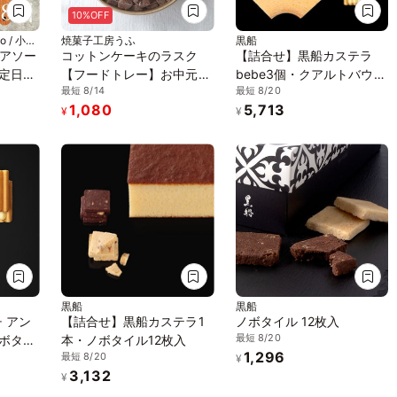
10%OFF
 / 小値
焼菓子工房うふ
黒船
株式会社
アソー
コットンケーキのラスク
【詰合せ】黒船カステラ
【フードトレー】お中元
bebe3個・クアルトバウム
最短 8/14
最短 8/20
しゃれ
2026
3個・ザ リッチ アンド ミ
1,080
5,713
中元
ルク6枚・ノボタイル12枚
¥
¥
黒船
黒船
 アン
【詰合せ】黒船カステラ1
ノボタイル 12枚入
最短 8/20
ノボタイ
本・ノボタイル12枚入
1,296
最短 8/20
¥
3,132
¥