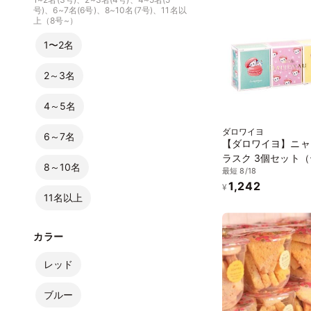
号)、6~7名(6号)、8~10名(7号)、11名以
上（8号~）
1〜2名
2～3名
4～5名
ダロワイヨ
6～7名
【ダロワイヨ】ニャ
ラスク 3個セット（
8～10名
最短 8/18
ール風味/フレーズ風
1,242
トロン風味）
¥
11名以上
カラー
レッド
ブルー