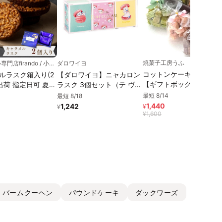
焼菓子工房うふ
キャラメル専門店firando / 小値賀地域ブランド製作所株式会社
ダロワイヨ
コットンケーキのラスク
ルラスク箱入り(2
【ダロワイヨ】ニャカロン
【ギフトボックス】お中
出荷 指定日可 夏ギ
ラスク 3個セット（テ ヴェ
2026
フト おしゃれ 焼き
ール風味/フレーズ風味/シ
最短 8/14
最短 8/18
装 お中元2026
トロン風味）
1,440
1,242
¥
¥
¥
1,600
バームクーヘン
パウンドケーキ
ダックワーズ