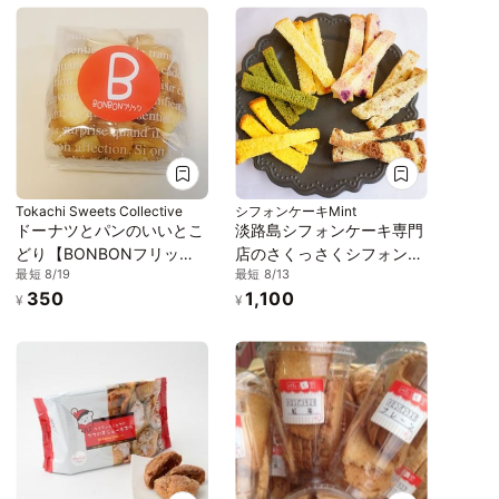
Tokachi Sweets Collective
シフォンケーキMint
ドーナツとパンのいいとこ
淡路島シフォンケーキ専門
どり【BONBONフリッ
店のさくっさくシフォンラ
最短 8/19
最短 8/13
ツ】 おさとうラスク 1袋
スクセット
350
1,100
¥
¥