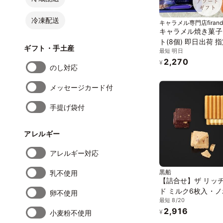
冷凍配送
キャラメル専門店firando
賀地域ブランド製作所
キャラメル焼き菓子
ト(8個) 即日出荷 指定日可
ギフト・手土産
最短 明日
夏ギフト ギフト お
2,270
焼き菓子 個包装 お
¥
のし対応
2026
メッセージカード付
手提げ袋付
アレルギー
アレルギー対応
黒船
乳不使用
【詰合せ】ザ リッチ
ド ミルク6枚入・
卵不使用
最短 8/20
ル12枚入
2,916
¥
小麦粉不使用