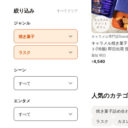
絞り込み
すべてクリア
ジャンル
キャラメル焼き菓子
ト(16個) 即日出荷 指定日
可 夏ギフト ギフト おしゃ
最短 明日
れ 焼き菓子 個包装
4,540
¥
2026
シーン
人気のカテ
エンタメ
焼き菓子詰め合
ラスク
カヌ