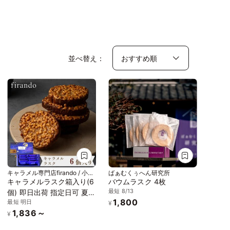
並べ替え：
キャラメル専門店firando / 小値
ばぁむくぅへん研究所
賀地域ブランド製作所株式会社
キャラメルラスク箱入り(6
バウムラスク 4枚
最短 8/13
個) 即日出荷 指定日可 夏ギ
1,800
最短 明日
フト ギフト おしゃれ 焼き
¥
1,836～
菓子 個包装 お中元2026
¥