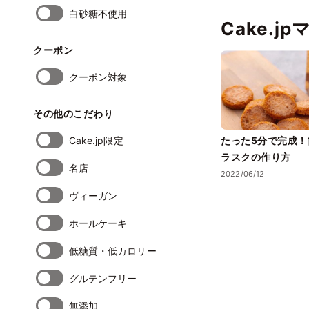
白砂糖不使用
Cake.j
クーポン
クーポン対象
その他のこだわり
Cake.jp限定
たった5分で完成
ラスクの作り方
名店
2022/06/12
ヴィーガン
ホールケーキ
低糖質・低カロリー
グルテンフリー
無添加