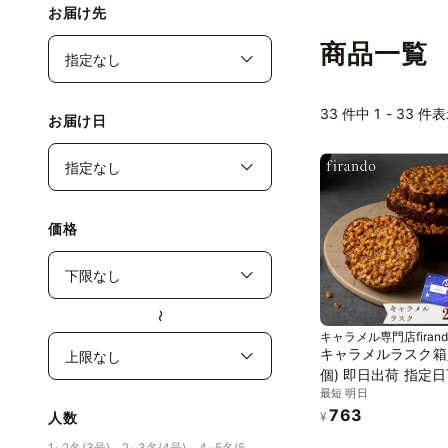
お届け先
商品一覧
33
件中 1 - 33 件
お届け日
価格
〜
キャラメル専門店firando
賀地域ブランド製作所
キャラメルラスク箱
個) 即日出荷 指定日
最短 明日
フト ギフト おしゃ
763
菓子 個包装 お中元2
人数
¥
1~2名(3号)、2~3名(4号)、4~5名(5