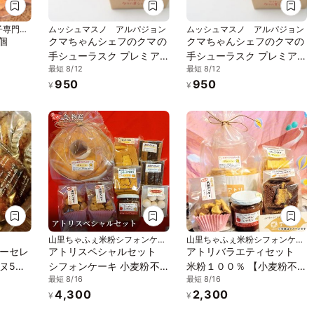
子専門店
ムッシュマスノ アルパジョン
ムッシュマスノ アルパジョン
個
クマちゃんシェフのクマの
クマちゃんシェフのクマの
手シューラスク プレミア
手シューラスク プレミア
最短 8/12
最短 8/12
ムいちごみるく
ムチョコレート
950
950
¥
¥
山里ちゃふぇ米粉シフォンケー
山里ちゃふぇ米粉シフォンケー
キの店 アトリ
キの店 アトリ
ーセレ
アトリスペシャルセット
アトリバラエティセット
ヌ5個
シフォンケーキ 小麦粉不
米粉１００％ 【小麦粉不
最短 8/16
最短 8/16
ラスク
使用 米粉
使用】シフォンケーキ１個
4,300
2,300
ジャム ラスク 米粉クッキ
¥
¥
ー