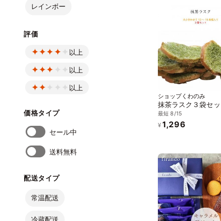
レインボー
評価
以上
以上
以上
ショップくわのみ
抹茶ラスク３袋セッ
価格タイプ
最短 8/15
1,296
¥
セール中
送料無料
配送タイプ
常温配送
冷蔵配送