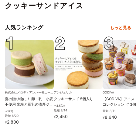
クッキーサンドアイス
人気ランキング
もっと見る
株式会社メロディアンハーモニーファイン
アンジェリカ
GODIVA
夏の贈り物に！ 卵・乳・小麦
クッキーサンド 5個入り
【GODIVA】アイス
不使用 米粉と豆乳の濃厚ジェ
コレクション（13個
4.5
(
2
)
✦
ラートクッキーサンド アイス
元2026
最短 8/14
最短 8/11
5
(
2
)
✦
2026 お中元2026
最短 8/20
2,450
¥
8,640
¥
2,800
¥