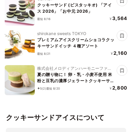
クッキーサンド (ピスタッキオ) 「アイ
ス 2026」「お中元 2026」
3,564
¥
最短 8/16
shirokane sweets TOKYO
プレミアムアイスクリームショコラクッ
キーサンドイッチ ４種アソート
2,160
¥
最短 8/21
株式会社メロディアンハーモニーファイ
ン
夏の贈り物に！ 卵・乳・小麦不使用 米
粉と豆乳の濃厚ジェラートクッキーサン
ド アイス 2026 お中元2026
2,800
¥
5
(2)
最短 8/20
クッキーサンドアイスについて