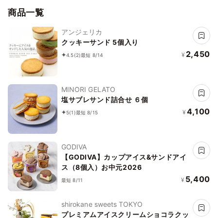
商品一覧
アンジェリカ
クッキーサンド 5個入り
2,450
¥
4.5
(2)
最短 8/14
MINORI GELATO
塩サブレサンド詰合せ ６個
4,100
¥
5
(1)
最短 8/15
GODIVA
【GODIVA】カップアイス&サンドアイ
ス（8個入​）お中元2026
5,400
¥
最短 8/11
shirokane sweets TOKYO
プレミアムアイスクリームショコラクッ