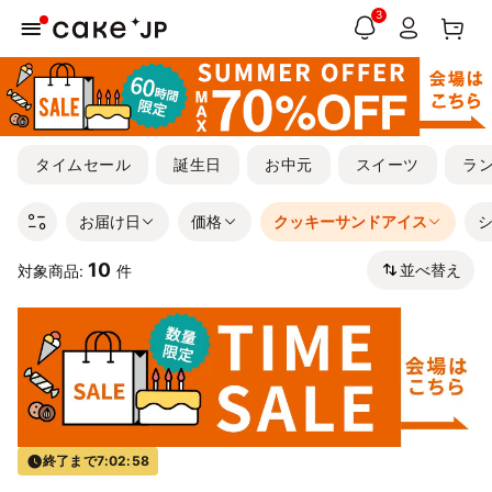
3
タイムセール
誕生日
お中元
スイーツ
ラ
お届け日
価格
クッキーサンドアイス
10
並べ替え
対象商品:
件
終了まで
7:02:58