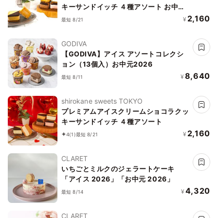
キーサンドイッチ ４種アソート お中元
2026 アイス2026
2,160
¥
最短 8/21
GODIVA
【GODIVA】アイス アソートコレクシ
ョン（13個入​）お中元2026
8,640
¥
最短 8/11
shirokane sweets TOKYO
プレミアムアイスクリームショコラクッ
キーサンドイッチ ４種アソート
2,160
¥
4
(1)
最短 8/21
CLARET
いちごとミルクのジェラートケーキ
「アイス 2026」「お中元 2026」
4,320
¥
最短 8/14
CLARET