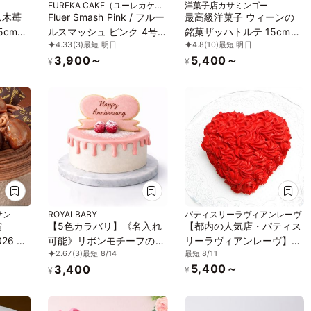
EUREKA CAKE（ユーレカケー
洋菓子店カサミンゴー
キ）
ス木苺
Fluer Smash Pink / フルー
最高級洋菓子 ウィーンの
5cm
ルスマッシュ ピンク 4号
銘菓ザッハトルテ 15cm
4.33
(3)
最短 明日
4.8
(10)
最短 明日
グルテンフリー 小麦・乳
(記念日＆)
3,900～
5,400～
不使用 着色料不使用
¥
¥
サン
ROYALBABY
パティスリーラヴィアンレーヴ
賞
【5色カラバリ】《名入れ
【都内の人気店・パティス
026 ー
可能》リボンモチーフのド
リーラヴィアンレーヴ】ハ
最短 8/11
2.67
(3)
最短 8/14
】
リップセンイルケーキ
ートのレッドローズブーケ
5,400～
3,400
クサ
ケーキ5号
¥
¥
レミア