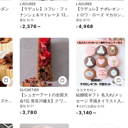
LADUREE
LADUREE
ルダン
【ラデュレ】コフレ・フィ
【ラデュレ】ナポレオン・
ナンシェ＆マドレーヌ 12
トロワ・ローズ マカロン8
最短 8/15
最短 8/15
個入り
個入り
2,376～
4,968
¥
¥
SUCRETIER
ココマカロン
】
【シュガーアートの全国大
結婚祝ギフト 名入れ/メッ
ーズケー
会1位 長谷川健太】クワト
セージ 手描きイラスト入
最短 8/21
4.67
(3)
最短 8/19
レート
ロ・ベリーローズ・ケーク
りマカロン 9個入り
3,780
3,140～
2種4個
¥
¥