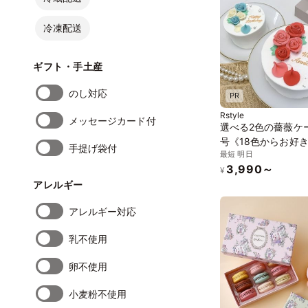
冷凍配送
ギフト・手土産
のし対応
PR
Rstyle
メッセージカード付
選べる2色の薔薇ケー
号《18色からお好き
手提げ袋付
最短 明日
の組み合わせ｜薔薇
3,990～
イルケーキ｜メッセ
¥
アレルギー
韓国》
アレルギー対応
乳不使用
卵不使用
小麦粉不使用