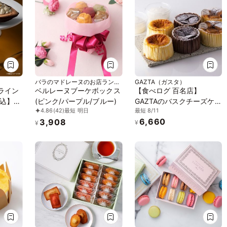
バラのマドレーヌのお店ランジ
GAZTA（ガスタ）
ェラ
ンライン
ベルレーヌブーケボックス
【食べログ 百名店】
込】ト
(ピンク/パープル/ブルー)
GAZTAのバスクチーズケー
最短 8/11
4.86
(42)
最短 明日
チョコレ
キ、チョコレート、ホワイ
6,660
3,908
ケーキ
トチョコレート 3種6個セ
¥
¥
ット