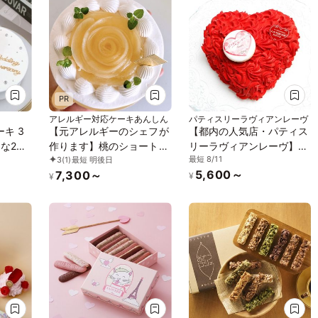
PR
アレルギー対応ケーキあんしん
パティスリーラヴィアンレーヴ
キ 3
【元アレルギーのシェフが
【都内の人気店・パティス
な2色
作ります】桃のショートケ
リーラヴィアンレーヴ】ハ
最短 8/11
3
(1)
最短 明後日
｜セン
ーキ4号（12cm）アレルギ
ートのレッドローズブーケ
5,600～
7,300～
ージ｜
ー対応ケーキ／ヴィーガン
ケーキ4号
¥
¥
対応