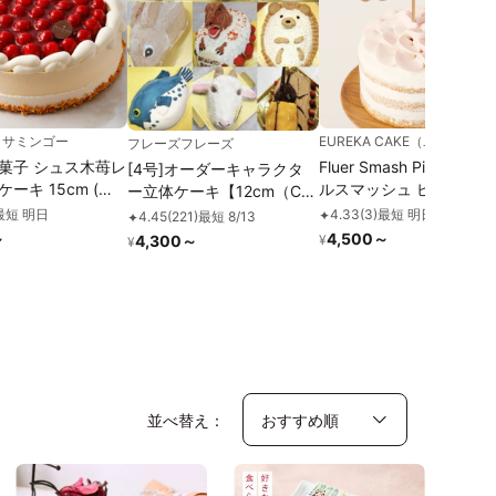
カサミンゴー
EUREKA CAKE（
フレーズフレーズ
菓子 シュス木苺レ
Fluer Smash Pink / フル
[4号]オーダーキャラクタ
ーキ 15cm (記
ルスマッシュ ピンク 4号
ー立体ケーキ【12cm（CD
グルテンフリー 小麦・乳
サイズ）(お顔のみ)】
最短 明日
4.33
(
3
)
最短 明日
✦
4.45
(
221
)
最短 8/13
✦
使用 着色料不使用
～
4,500
～
¥
4,300
～
¥
並べ替え：