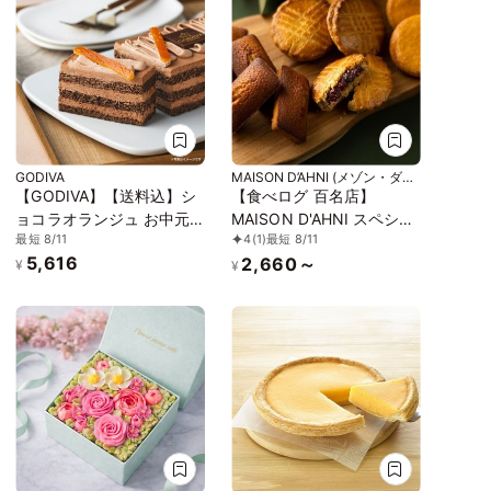
GODIVA
MAISON D’AHNI (メゾン・ダー
ニ)
【GODIVA】【送料込】シ
【食べログ 百名店】
ョコラオランジュ お中元
MAISON D'AHNI スペシャ
最短 8/11
4
(1)
最短 8/11
2026
リテ 6個入り
5,616
2,660～
¥
¥