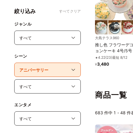
絞り込み
すべてクリア
ジャンル
大島テラス960
推し色 フラワーデコレーシ
ョンケーキ 4号/5号 冷凍
シーン
メッセージプレート 誕生
4.22
(
23
)
最短 8/12
✦
母の日 アイドル サイズは
3,480
¥
オプションより選択
す
商品一覧
エンタメ
683
件中 1 - 48 