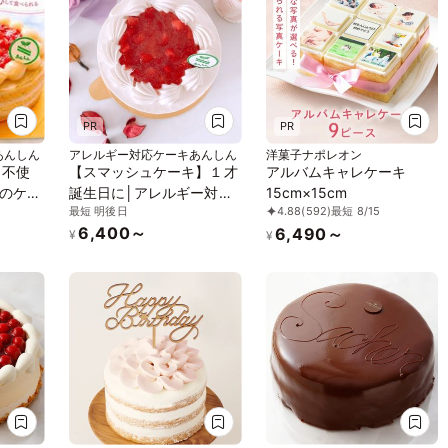
PR
PR
あんしん
アレルギー対応ケーキあんしん
洋菓子ナポレオン
目不使
【スマッシュケーキ】１才
アルバムキャレケーキ
のケー
誕生日に│アレルギー対応
15cm×15cm
最短 明後日
4.88
(592)
最短 8/15
／ヴィ
ケーキ/いちごみるくケー
6,400～
6,490～
リー、
キ(４号)乳卵小麦不使用
¥
¥
ベース