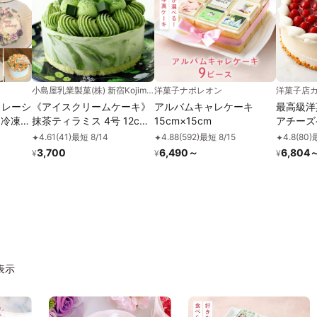
小島屋乳業製菓(株) 新宿Kojimaya
洋菓子ナポレオン
洋菓子店
《アイスクリームケーキ》
アルバムキャレケーキ
最高級洋
抹茶ティラミス 4号 12cm
15cm×15cm
アチーズケ
日
名入れ メッセージ 選択可
念日＆)
4.61
(
41
)
最短 8/14
4.88
(
592
)
最短 8/15
4.8
(
80
)
✦
✦
✦
チョコプレート お中元
3,700
6,490
～
6,804
¥
¥
¥
できま
2026 アイス2026
件表示