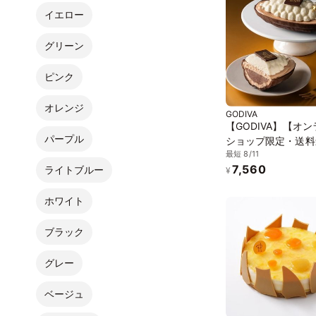
いしいケーキ
イエロー
グリーン
ピンク
オレンジ
GODIVA
【GODIVA】【オ
パープル
ショップ限定・送料
最短 8/11
レゾール ～3つの
7,560
ライトブルー
ートを楽しむアイス
¥
～ お中元2026
ホワイト
ブラック
グレー
ベージュ