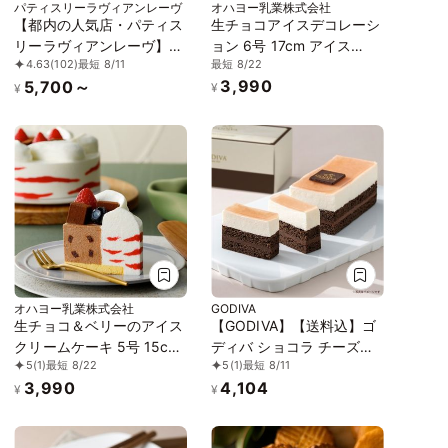
パティスリーラヴィアンレーヴ
オハヨー乳業株式会社
【都内の人気店・パティス
生チョコアイスデコレーシ
リーラヴィアンレーヴ】ロ
ョン 6号 17cm アイス
最短 8/22
4.63
(102)
最短 8/11
ーズブーケケーキ 4号
2026
3,990
5,700～
¥
¥
オハヨー乳業株式会社
GODIVA
生チョコ＆ベリーのアイス
【GODIVA】【送料込】ゴ
クリームケーキ 5号 15cm
ディバ ショコラ チーズケ
5
(1)
最短 8/22
5
(1)
最短 8/11
アイス 2026
ーキ お中元2026
3,990
4,104
¥
¥