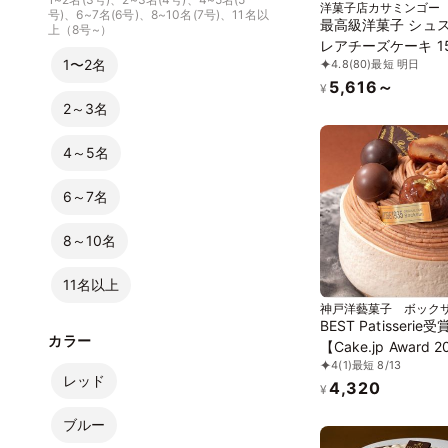
洋菓子店カサミンゴー
号)、6~7名(6号)、8~10名(7号)、11名以
最高級洋菓子 シュ
上（8号~）
レアチーズケーキ 1
1〜2名
4.8
(80)
最短 明日
(記念日＆)
5,616～
¥
2～3名
4～5名
6～7名
8～10名
11名以上
神戸洋藝菓子 ボック
BEST Patisserie受
カラー
【Cake.jp Award 2
4
(1)
最短 8/13
誕生日ケーキ部門ー
レッド
4,320
【神戸洋藝菓子ボッ
¥
ン】モンブラン プ
ブルー
ム 4号 誕生日 人気通販 お