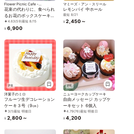
Flower Picnic Cafe -
マミーズ・アン・スリール
Hakodate-
花束の代わりに、食べられ
レモンパイ 中ホール
最短 8/21
るお花のボックスケーキ｜
2,450～
4.63
(59)
最短 8/15
Bloom Garden
¥
6,900
¥
PR
PR
洋菓子のミロ
ニューヨークカップケーキ
フルーツ生デコレーション
自由メッセージ カップケ
ケーキ３号（9㎝）
ーキセット 6個入
3
(1)
最短 明後日
4.79
(76)
最短 明後日
2,800～
4,200
¥
¥