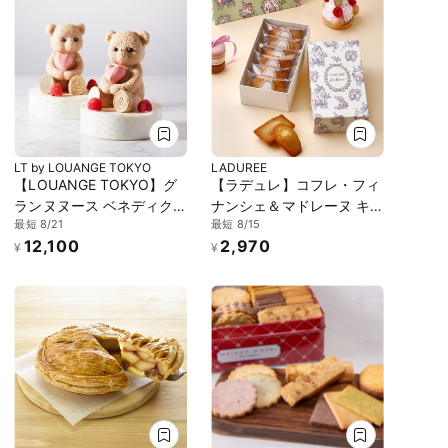
LT by LOUANGE TOKYO
LADUREE
【LOUANGE TOKYO】グ
【ラデュレ】コフレ・フィ
ランヌヌース ベネディク
ナンシェ＆マドレーヌ キ
最短 8/21
最短 8/15
シオン お中元2026
ャス キッドソン
12,100
2,970
¥
¥