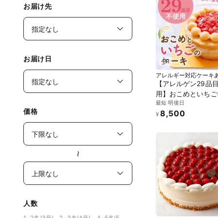
お届け先
お届け日
PR
アレルギー対応ケーキ
【アレルゲン29品
用】おこめといちご
最短 明後日
キ／アレルギー対応
価格
8,500
ーガン、グルテンフ
¥
ハラール、プラント
〜
人数
1~2名(3号)、2~3名(4号)、4~5名(5