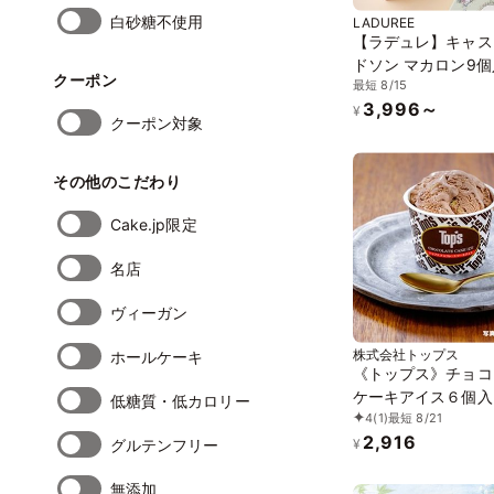
白砂糖不使用
LADUREE
【ラデュレ】キャス
ドソン マカロン9
クーポン
最短 8/15
3,996～
¥
クーポン対象
その他のこだわり
Cake.jp限定
名店
ヴィーガン
株式会社トップス
ホールケーキ
《トップス》チョコ
ケーキアイス６個入
低糖質・低カロリー
4
(1)
最短 8/21
2,916
グルテンフリー
¥
無添加