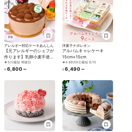
PR
アレルギー対応ケーキあんしん
洋菓子ナポレオン
【元アレルギーのシェフが
アルバムキャレケーキ
作ります】乳卵小麦不使用
15cm×15cm
5
(1)
最短 明後日
4.88
(592)
最短 8/15
／アレルギー対応ケーキ／
6,800～
6,490～
チョコレートケーキ4号
¥
¥
（12cm）ヴィーガン対応