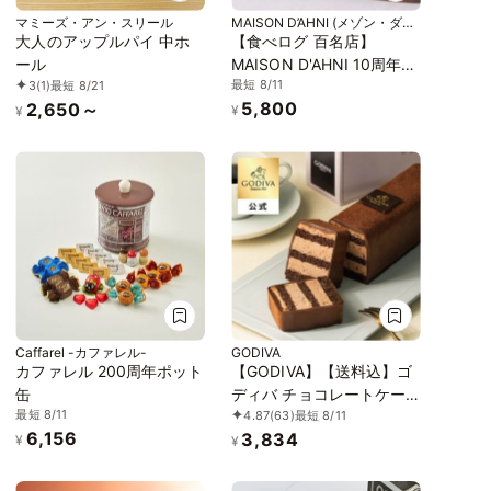
マミーズ・アン・スリール
MAISON D’AHNI (メゾン・ダー
ニ)
大人のアップルパイ 中ホ
【食べログ 百名店】
ール
MAISON D'AHNI 10周年記
最短 8/11
3
(1)
最短 8/21
念 クッキー缶
5,800
2,650～
¥
¥
Caffarel -カファレル-
GODIVA
カファレル 200周年ポット
【GODIVA】【送料込】ゴ
缶
ディバ チョコレートケー
最短 8/11
4.87
(63)
最短 8/11
キ お中元2026
6,156
3,834
¥
¥