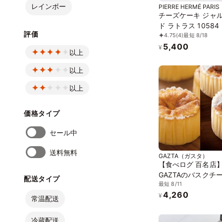
レインボー
PIERRE HERMÉ PARIS
チーズケーキ ジャ
ド ラトラス 10584
評価
4.75
(4)
最短 8/18
5,400
¥
以上
以上
以上
価格タイプ
セール中
送料無料
GAZTA（ガスタ）
【食べログ 百名店
GAZTAのバスクチ
配送タイプ
最短 8/11
キとホワイトチョコ
4,260
バスクチーズケーキ
¥
常温配送
セット
冷蔵配送