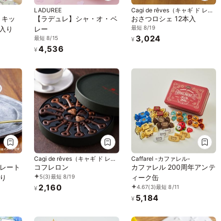
LADUREE
Cagi de rêves（キャギ ド レー
ブ）
 キッ
【ラデュレ】シャ・オ・ベ
おさつロシェ 12本入
最短 8/19
個入り
レー
3,024
最短 8/15
¥
4,536
¥
Cagi de rêves（キャギ ド レー
Caffarel -カファレル-
ブ）
レート
コフレロン
カファレル 200周年アンテ
5
(3)
最短 8/19
り
ィーク缶
2,160
4.67
(3)
最短 8/11
¥
5,184
¥