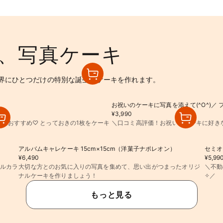
、写真ケーキ
界にひとつだけの特別な誕生日ケーキを作れます。
お祝いのケーキに写真を添えて(^O^)／ 
¥3,990
におすすめ♡ とっておきの1枚をケーキ
＼口コミ高評価！お祝いのケーキに好きな
アルバムキャレケーキ 15cm×15cm（洋菓子ナポレオン）
セミオ
¥6,490
¥5,99
テルカラ
大切な方とのお気に入りの写真を集めて、思い出がつまったオリジ
＼不動
ナルケーキを作りましょう！
✧／
もっと見る