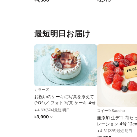
¥
¥
最短明日お届け
カラーズ
お祝いのケーキに写真を添えて
(^O^)／ フォト 写真 ケーキ 4号
4.63
(
574
)
最短 明日
✦
スイーツSaccho
3,990
～
¥
無添加 生デコ 苺た
レーション 4号 12c
4.31
(
225
)
最短 明日
✦