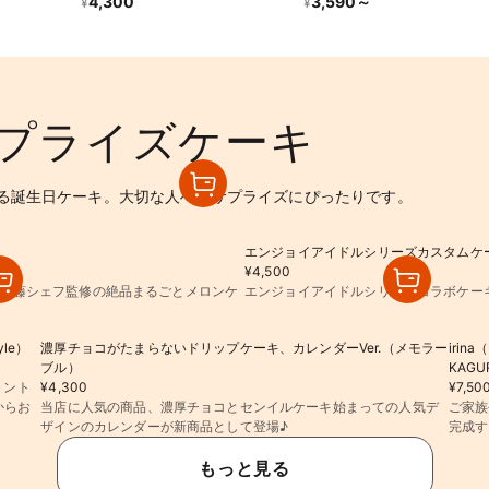
4,300
3,590
～
¥
¥
プライズケーキ
る誕生日ケーキ。大切な人へのサプライズにぴったりです。
エンジョイアイドルシリーズカスタムケーキ（C
¥4,500
」加藤シェフ監修の絶品まるごとメロンケ
エンジョイアイドルシリーズコラボケー
le）
濃厚チョコがたまらないドリップケーキ、カレンダーVer.（メモラー
irin
ブル）
KAGU
リント
¥4,300
¥7,50
からお
当店に人気の商品、濃厚チョコとセンイルケーキ始まっての人気デ
ご家族
ザインのカレンダーが新商品として登場♪
完成す
もっと見る