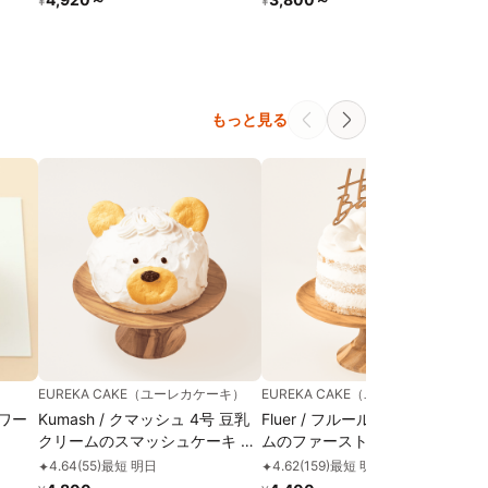
¥
¥
ただ
ールチ
誕生日
 #
もっと見る
EUREKA CAKE（ユーレカケーキ）
EUREKA CAKE（ユーレカケーキ）
ワー
Kumash / クマッシュ 4号 豆乳
Fluer / フルール 4号 豆乳クリー
クリームのスマッシュケーキ グ
ムのファーストバースデーケー
ルテンフリー 小麦不使用
キ ケーキトッパー付き グルテン
4.64
(
55
)
最短 明日
4.62
(
159
)
最短 明日
✦
✦
フリー 小麦・乳不使用