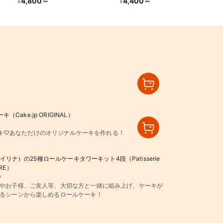
4,800
～
4,400
～
¥
¥
ake.jp ORIGINAL）
キ♡あなただけのオリジナルケーキを作れる！
a（イリナ）の25種ロールケーキタワーキット4段（Patisserie
RE）
0
やお子様、ご友人等、大切な方と一緒に組み上げ、ケーキが
るシーンから楽しめるロールケーキ！