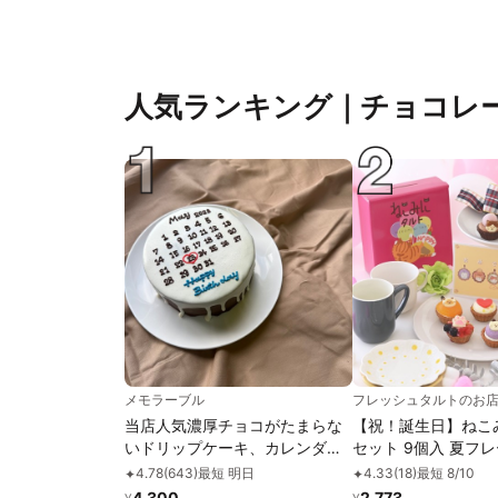
人気ランキング｜チョコレ
メモラーブル
フレッシュタルトのお店S
当店人気濃厚チョコがたまらな
【祝！誕生日】ねこ
いドリップケーキ、カレンダー
セット 9個入 夏フ
Ver.
4.78
(
643
)
最短 明日
4.33
(
18
)
最短 8/10
✦
✦
4,300
2,773