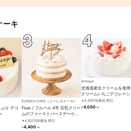
ケーキ
Antique
北海道産生クリームを使用
クリームいちごデコレーシ
4号 12cm
4.49
(
79
)
最短 明日
✦
EUREKA CAKE（ユーレカケーキ）
4,050
～
¥
っぷり デコ
Fluer / フルール 4号 豆乳クリー
m
ムのファーストバースデーケー
キ ケーキトッパー付き グルテン
4.62
(
159
)
最短 明日
✦
フリー 小麦・乳不使用
4,400
～
¥