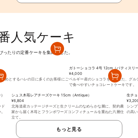
番人気ケーキ
ぴったりの定番ケーキを集めました。
ガトーショコラ 4号 12cm（パティス
¥4,000
はじめとするハレの日に多くのお客様にご
ベルギー産のショコラを使用した、グル
で食べやすいチョコレートケーキです。
ン）
シュス木苺レアチーズケーキ 15cm（Antique）
生チョ
¥6,804
¥3,20
ード
北海道産カッテージチーズと生クリームのなめらかな層に、契約農
シンプ
い。
家から届く木苺とフランボワーズコンフィチュールを重ねた六層仕
の高い
立て。
もっと見る