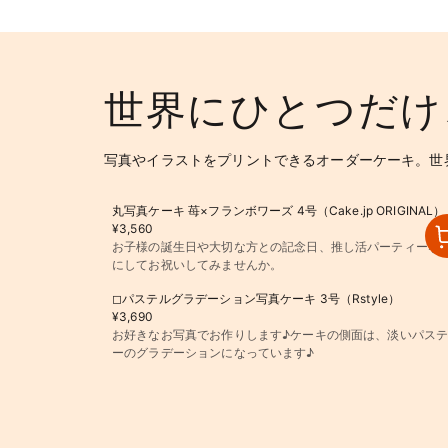
世界にひとつだけ
写真やイラストをプリントできるオーダーケーキ。世
丸写真ケーキ 苺×フランボワーズ 4号（Cake.jp ORIGINAL）
¥3,560
お子様の誕生日や大切な方との記念日、推し活パーティーなど
にしてお祝いしてみませんか。
◻︎パステルグラデーション写真ケーキ 3号（Rstyle）
¥3,690
お好きなお写真でお作りします♪ケーキの側面は、淡いパス
ーのグラデーションになっています♪