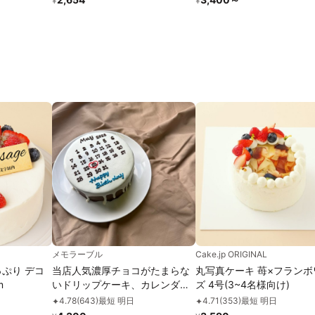
¥
¥
りとした食感をお楽しみい
けます)濃厚クーベルチュ
ョコ バースデーケーキ お
ケーキ アニバーサリーカード
ふわひん純生ショコラ
メモラーブル
Cake.jp ORIGINAL
っぷり デコ
当店人気濃厚チョコがたまらな
丸写真ケーキ 苺×フランボ
m
いドリップケーキ、カレンダー
ズ 4号(3~4名様向け)
Ver.
4.78
(
643
)
最短 明日
4.71
(
353
)
最短 明日
✦
✦