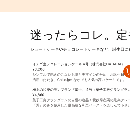
迷ったらコレ。定
ショートケーキやチョコレートケーキなど、誕生日に
イチゴ生デコレーションケーキ 4号（株式会社DADACA）
¥3,200
シンプルで飽きのこないお味とデザインのため、お誕生日を
活用いただき、Cake.jpのなかでも人気の高いケーキです。
極上の和栗のモンブラン『富士』 4号（菓子工房グラングラ
¥4,860
菓子工房グラングランの自慢の逸品！愛媛県産栗の最高グレ
『秀』のみを使用した最高級な和栗ペーストを楽しんで下さ