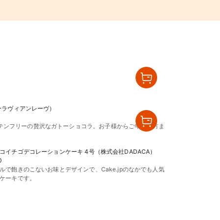
リーラヴィアンレーヴ）
テンフリーの贅沢なガトーショコラ。お子様からご年配の方ま
コイチゴデコレーションケーキ 4号（株式会社DADACA）
0
ルで飽きのこないお味とデザインで、Cake.jpのなかでも人気
ケーキです。