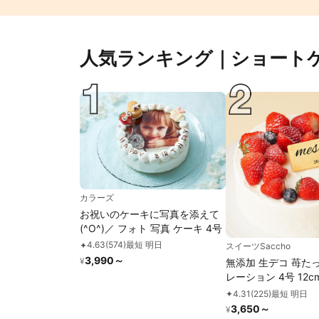
人気ランキング｜ショート
カラーズ
お祝いのケーキに写真を添えて
(^O^)／ フォト 写真 ケーキ 4号
4.63
(
574
)
最短 明日
✦
スイーツSaccho
3,990
～
¥
無添加 生デコ 苺た
レーション 4号 12c
4.31
(
225
)
最短 明日
✦
3,650
～
¥