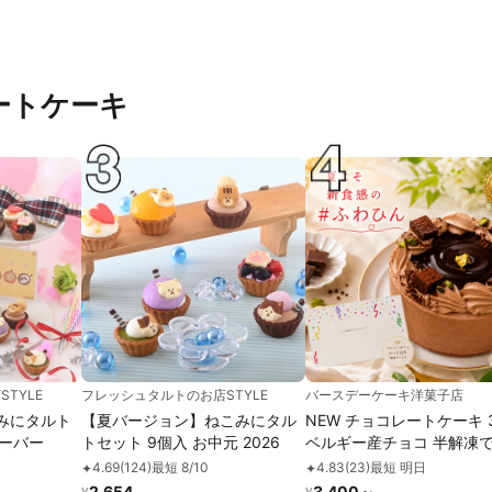
ートケーキ
TYLE
フレッシュタルトのお店STYLE
バースデーケーキ洋菓子店
みにタルト
【夏バージョン】ねこみにタル
NEW チョコレートケーキ 
レーバー
トセット 9個入 お中元 2026
ベルギー産チョコ 半解凍
ける(室温で半解凍してい
4.69
(
124
)
最短 8/10
4.83
(
23
)
最短 明日
✦
✦
と、外はふんわり、中はひ
2,654
3,400
～