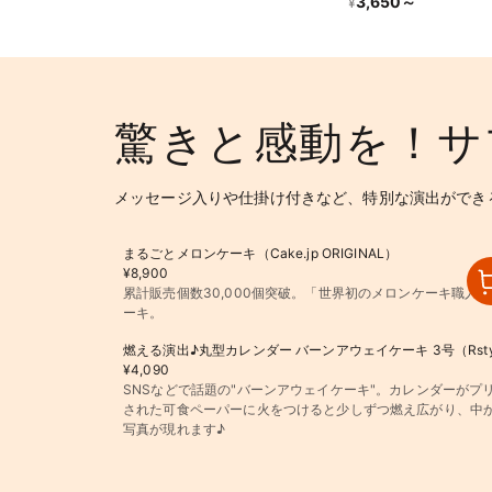
3,650
～
¥
驚きと感動を！サ
メッセージ入りや仕掛け付きなど、特別な演出ができ
まるごとメロンケーキ（Cake.jp ORIGINAL）
¥8,900
累計販売個数30,000個突破。「世界初のメロンケーキ職人
ーキ。
燃える演出♪丸型カレンダー バーンアウェイケーキ 3号（Rsty
¥4,090
SNSなどで話題の"バーンアウェイケーキ"。カレンダーがプ
された可食ペーパーに火をつけると少しずつ燃え広がり、中
写真が現れます♪