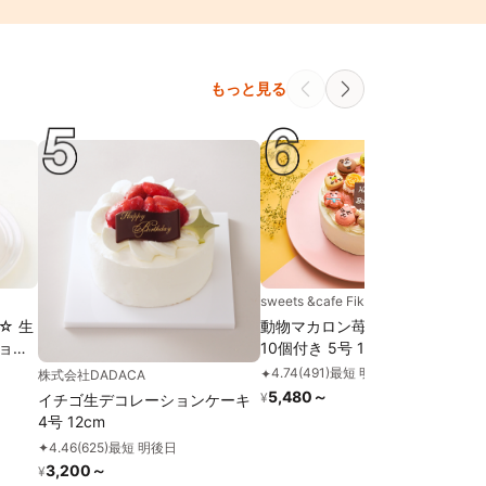
もっと見る
sweets &cafe Fika
☆ 生
動物マカロン苺ショートケーキ
ョン
10個付き 5号 15cm
4.74
(
491
)
最短 明日
✦
株式会社DADACA
5,480
～
¥
イチゴ生デコレーションケーキ
4号 12cm
4.46
(
625
)
最短 明後日
✦
3,200
～
¥