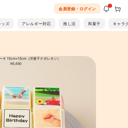
3
会員登録・ログイン
キッズ
アレルギー対応
推し活
和菓子
キャラ
キ 15cm×15cm（洋菓子ナポレオン）
トケーキ（アンリ・シャルパンティエ）
¥6,490
¥4,104