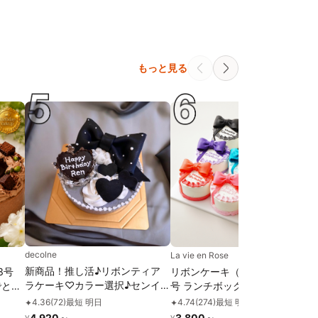
もっと見る
decolne
La vie en Rose
新商品！推し活♪リボンティア
3号
リボンケーキ（色の変更可） 3
ラケーキ♡カラー選択♪センイ
でとろ
号 ランチボックス入り
ルケーキ 4号
ただく
4.36
(
72
)
最短 明日
4.74
(
274
)
最短 明後日
✦
✦
んや
4,920
～
3,800
～