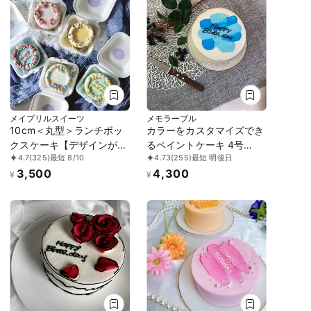
メイプリルスイーツ
メモラーブル
10cm＜丸型＞ランチボッ
カラーをカスタマイズでき
クスケーキ【デザインが選
るペイントケーキ 4号
4.7
(325)
最短 8/10
4.73
(255)
最短 明後日
べる/センイルケーキ】
12cm センイルケーキ
3,500
4,300
¥
¥