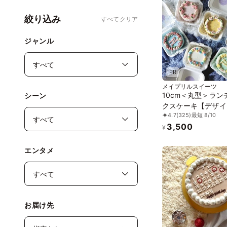
絞り込み
すべてクリア
ジャンル
PR
メイプリルスイーツ
10cm＜丸型＞ラン
シーン
クスケーキ【デザイ
4.7
(325)
最短 8/10
べる/センイルケー
3,500
¥
エンタメ
お届け先