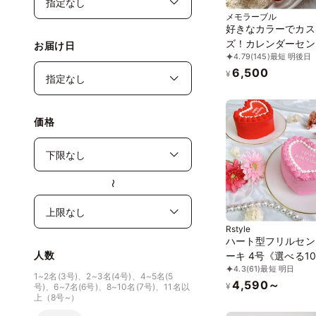
メモラーブル
好きなカラーでカス
ズ！カレンダーセン
お届け日
4.79
(145)
最短 明後日
ーキ(type：B) 5号
6,500
¥
価格
〜
Rstyle
ハート型フリルセン
人数
ーキ 4号《選べる1
4.3
(61)
最短 明日
ート型｜センイルケ
1~2名(3号)、2~3名(4号)、4~5名(5
4,590～
韓国｜お好きなメッ
¥
号)、6~7名(6号)、8~10名(7号)、11名以
上（8号~）
✧》