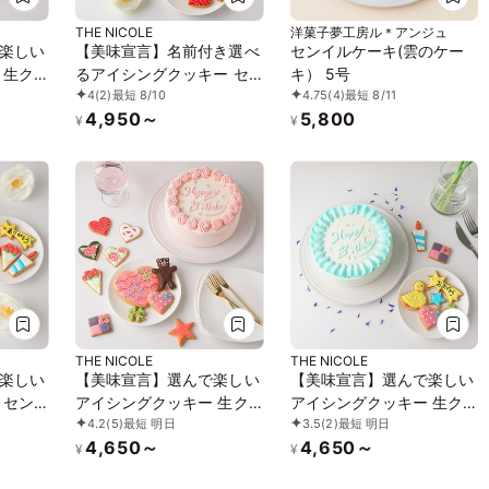
THE NICOLE
洋菓子夢工房ル＊アンジュ
楽しい
【美味宣言】名前付き選べ
センイルケーキ(雲のケー
 生ク
るアイシングクッキー セ
キ） 5号
4
(2)
最短 8/10
4.75
(4)
最短 8/11
ンイル
ンイルケーキ 赤 4号
4,950～
5,800
ームカ
¥
¥
す 4
THE NICOLE
THE NICOLE
楽しい
【美味宣言】選んで楽しい
【美味宣言】選んで楽しい
 セン
アイシングクッキー 生ク
アイシングクッキー 生ク
4.2
(5)
最短 明日
3.5
(2)
最短 明日
リーム絞り飾り センイル
リーム絞り飾り センイル
4,650～
4,650～
ケーキ（赤） クリームカ
ケーキ（青） クリームカ
¥
¥
ラーは5色から選べます 4
ラーは5色から選べます 4