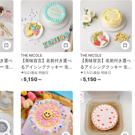
号
号
THE NICOLE
THE NICOLE
き選べ
【美味宣言】名前付き選べ
【美味宣言】名前付き選べ
ー 生
るアイシングクッキー 生
るアイシングクッキー 生
5
(2)
最短 明後日
3.5
(2)
最短 明後日
センイ
クリーム絞り飾り センイ
クリーム絞り飾り センイ
5,150～
5,150～
リーム
ルケーキ（青） クリーム
ルケーキ（黄） クリーム
¥
¥
べます
カラーは5色から選べます
カラーは5色から選べます
4号
4号