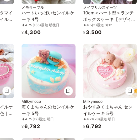
メモラーブル
メイプリルスイーツ
タマイ
ハートいっぱいセンイルケ
10cm＜ハート型＞ランチ
イルケ
ーキ 4号
ボックスケーキ【デザイン
4.75
(136)
最短 明後日
4.5
(2)
最短 8/12
が選べる/センイルケー
4,300
3,500
キ】
¥
¥
Milkymoco
Milkymoco
イルケ
海くまちゃんのセンイルケ
おやすみくまちゃん セン
0色｜ハ
ーキ 5号
イルケーキ 5号
4.75
(12)
最短 明日
4.71
(78)
最短 明日
ーキ｜
6,792
6,792
セージ
¥
¥