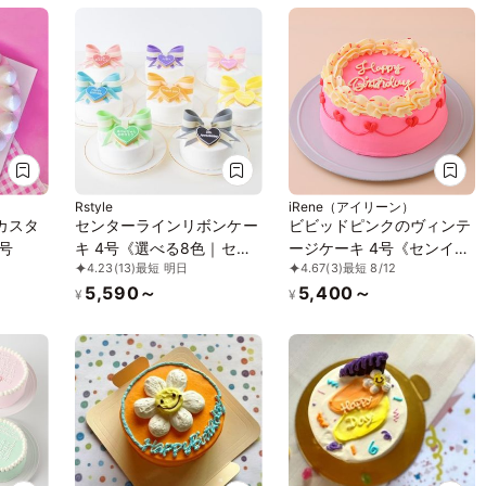
Rstyle
iRene（アイリーン）
カスタ
センターラインリボンケー
ビビッドピンクのヴィンテ
号
キ 4号《選べる8色｜セン
ージケーキ 4号《センイル
4.23
(13)
最短 明日
4.67
(3)
最短 8/12
イルケーキ｜韓国｜お好き
ケーキ》
5,590～
5,400～
なメッセージで✧》
¥
¥