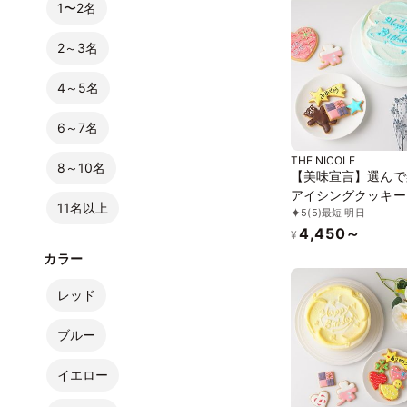
1〜2名
2～3名
4～5名
6～7名
THE NICOLE
8～10名
【美味宣言】選んで
アイシングクッキー
11名以上
5
(5)
最短 明日
イルケーキ 青 4号
4,450～
¥
カラー
レッド
ブルー
イエロー