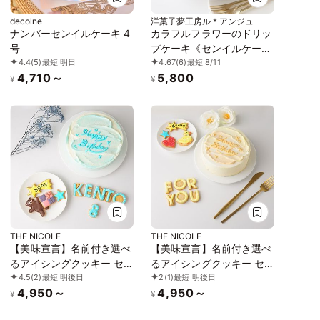
decolne
洋菓子夢工房ル＊アンジュ
ナンバーセンイルケーキ 4
カラフルフラワーのドリッ
号
プケーキ《センイルケー
4.4
(5)
最短 明日
4.67
(6)
最短 8/11
キ》
4,710～
5,800
¥
¥
THE NICOLE
THE NICOLE
【美味宣言】名前付き選べ
【美味宣言】名前付き選べ
るアイシングクッキー セ
るアイシングクッキー セ
4.5
(2)
最短 明後日
2
(1)
最短 明後日
ンイルケーキ 青 4号
ンイルケーキ 黄 4号
4,950～
4,950～
¥
¥