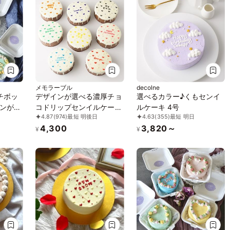
メモラーブル
decolne
チボッ
デザインが選べる濃厚チョ
選べるカラー♪くもセンイ
ンが選
コドリップセンイルケーキ
ルケーキ 4号
4.87
(974)
最短 明後日
4.63
(355)
最短 明日
キ】
（ハート）4号
4,300
3,820～
¥
¥