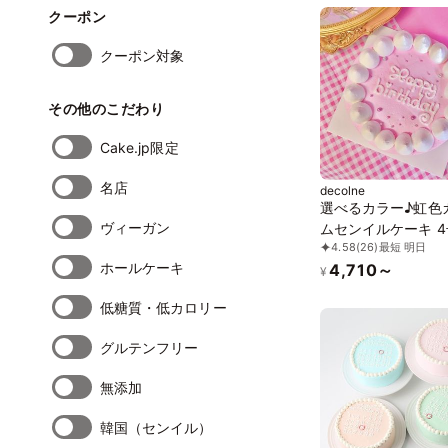
クーポン
クーポン対象
その他のこだわり
Cake.jp限定
名店
decolne
選べるカラー♪虹色
ヴィーガン
ムセンイルケーキ 4
4.58
(26)
最短 明日
ホールケーキ
4,710～
¥
低糖質・低カロリー
グルテンフリー
無添加
韓国（センイル）