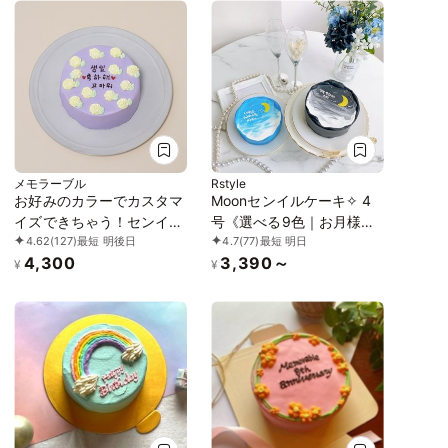
メモラーブル
Rstyle
お好みのカラーでカスタマ
Moonセンイルケーキ✧ 4
イズできちゃう！センイル
号《選べる9色｜お月様｜
4.62
(127)
最短 明後日
4.7
(77)
最短 明日
ケーキ 4号 12cm
センイルケーキ｜韓国｜お
4,300
3,390～
好きな色とメッセージ♪》
¥
¥