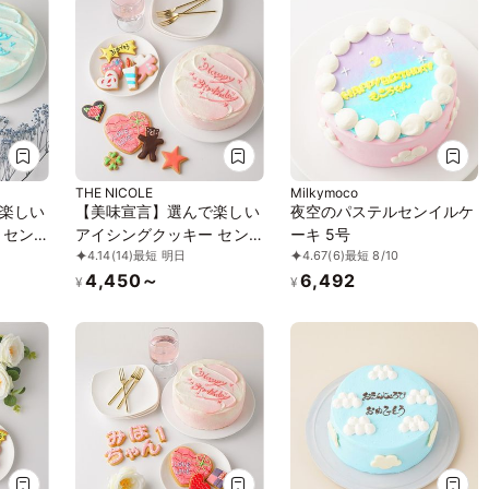
THE NICOLE
Milkymoco
楽しい
【美味宣言】選んで楽しい
夜空のパステルセンイルケ
 セン
アイシングクッキー セン
ーキ 5号
4.14
(14)
最短 明日
4.67
(6)
最短 8/10
イルケーキ 赤 4号
4,450～
6,492
¥
¥