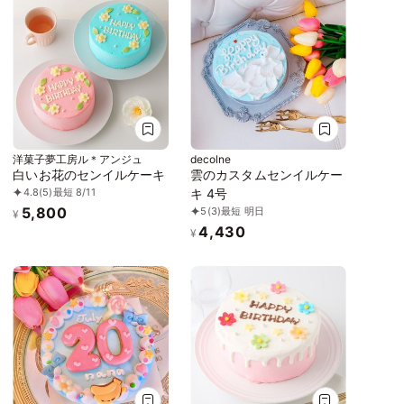
洋菓子夢工房ル＊アンジュ
decolne
白いお花のセンイルケーキ
雲のカスタムセンイルケー
4.8
(5)
最短 8/11
キ 4号
5,800
5
(3)
最短 明日
¥
4,430
¥