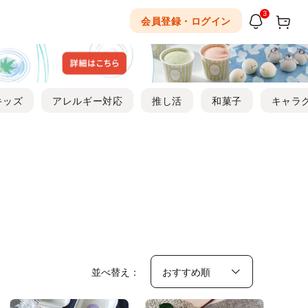
3
会員登録・ログイン
キッズ
アレルギー対応
推し活
和菓子
キャラ
並べ替え：