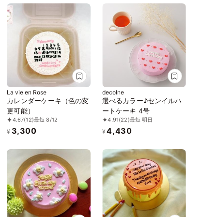
La vie en Rose
decolne
カレンダーケーキ（色の変
選べるカラー♪センイルハ
更可能）
ートケーキ 4号
4.67
(12)
最短 8/12
4.91
(22)
最短 明日
3,300
4,430
¥
¥