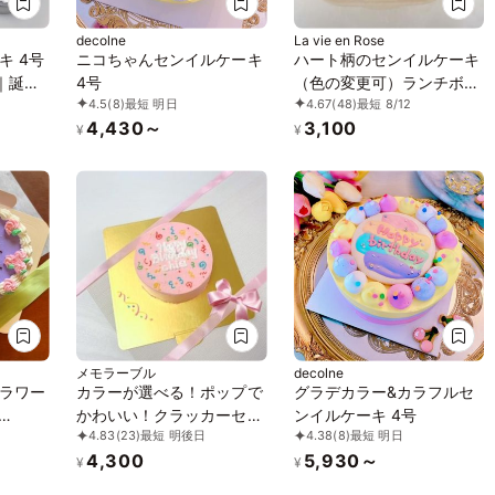
decolne
La vie en Rose
キ 4号
ニコちゃんセンイルケーキ
ハート柄のセンイルケーキ
｜誕生
4号
（色の変更可）ランチボッ
4.5
(8)
最短 明日
4.67
(48)
最短 8/12
ッセー
クス入り
4,430～
3,100
¥
¥
メモラーブル
decolne
ラワー
カラーが選べる！ポップで
グラデカラー&カラフルセ
かわいい！クラッカーセン
ンイルケーキ 4号
4.83
(23)
最短 明後日
4.38
(8)
最短 明日
イルケー
イルケーキ 4号
4,300
5,930～
¥
¥