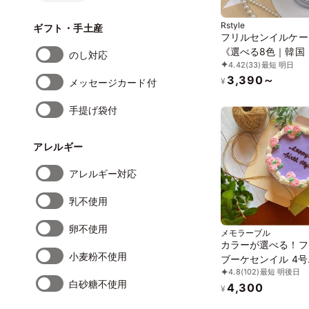
Rstyle
ギフト・手土産
フリルセンイルケー
《選べる8色｜韓国
のし対応
4.42
(33)
最短 明日
日｜お好きな色とメ
3,390～
ジ♪》
¥
メッセージカード付
手提げ袋付
アレルギー
アレルギー対応
乳不使用
卵不使用
メモラーブル
カラーが選べる！フ
小麦粉不使用
ブーケセンイル 4号
4.8
(102)
最短 明後日
(type：E)《セン
白砂糖不使用
4,300
キ》
¥