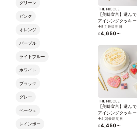
グリーン
THE NICOLE
【美味宣言】選んで
ピンク
アイシングクッキー
5
(1)
最短 明日
リーム絞り飾り セ
オレンジ
4,650～
ケーキ（黄） クリ
¥
ラーは5色から選べま
パープル
号
ライトブルー
ホワイト
ブラック
グレー
THE NICOLE
【美味宣言】選んで
ベージュ
アイシングクッキー
4
(2)
最短 明日
イルケーキ 黄 4号
レインボー
4,450～
¥