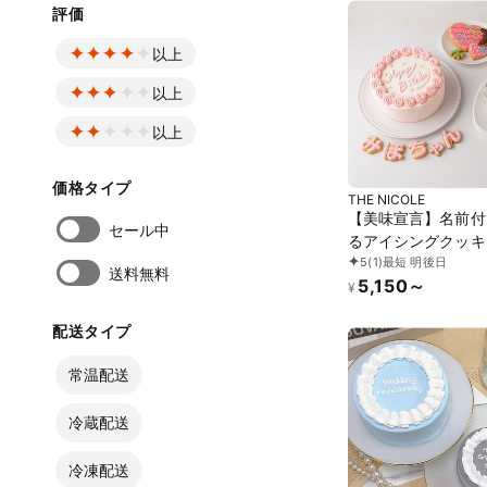
評価
以上
以上
以上
価格タイプ
THE NICOLE
【美味宣言】名前付
セール中
るアイシングクッキ
5
(1)
最短 明後日
クリーム絞り飾り 
送料無料
5,150～
ルケーキ（赤） ク
¥
カラーは5色から選
配送タイプ
4号
常温配送
冷蔵配送
冷凍配送