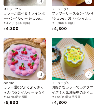
メモラーブル
メモラーブル
カラーが選べる！レインボ
フラワーリースセンイル 4
ーセンイルケーキ(type：
号(type：D)《センイルケ
4.71
(35)
最短 明後日
5
(20)
最短 明後日
A) 4号
ーキ》
4,300
4,300
¥
¥
decolne
メモラーブル
カラー選択♪ぷくぷくさく
お好きなカラーでカスタマ
らんぼセンイルケーキ 5号
イズ！人気沸騰中のホイッ
4.67
(6)
最短 明日
4.64
(14)
最短 明後日
プセンイル 4号《センイル
5,930
4,300
ケーキ》
¥
¥