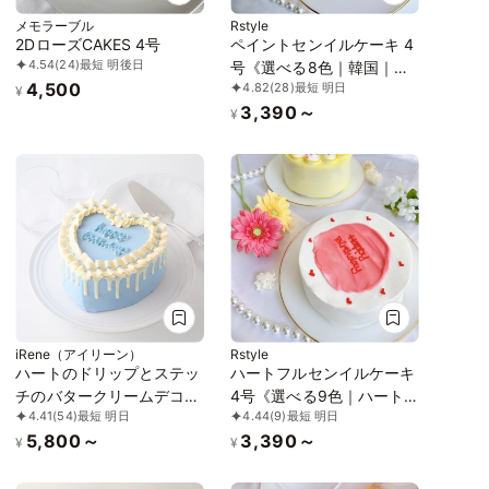
メモラーブル
Rstyle
2DローズCAKES 4号
ペイントセンイルケーキ 4
4.54
(24)
最短 明後日
号《選べる8色｜韓国｜誕
4,500
4.82
(28)
最短 明日
生日｜お好きなメッセージ
¥
3,390～
で✧》
¥
iRene（アイリーン）
Rstyle
ハートのドリップとステッ
ハートフルセンイルケーキ
チのバタークリームデコレ
4号《選べる9色｜ハート
4.41
(54)
最短 明日
4.44
(9)
最短 明日
ーション 4号《センイルケ
｜バースデーケーキ｜韓国
5,800～
3,390～
ーキ》
｜お好きなメッセージ✧》
¥
¥