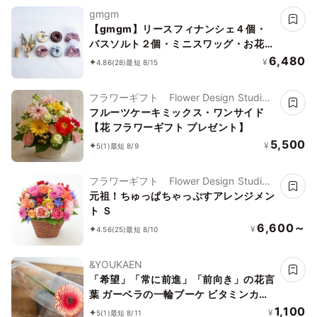
gmgm
【gmgm】リースフィナンシェ４個・
バスソルト２個・ミニスワッグ・お花の
コルクマグネットのセット
6,480
¥
4.86
(28)
最短 8/15
フラワーギフト Flower Design Studio
花歩
フルーツケーキミックス・ワンサイド
【花 フラワーギフト プレゼント】
5,500
¥
5
(1)
最短 8/9
フラワーギフト Flower Design Studio
花歩
元祖！ちゅっぱちゃっぷすアレンジメン
ト Ｓ
6,600～
¥
4.56
(25)
最短 8/10
&YOUKAEN
「希望」「常に前進」「前向き」の花言
葉 ガーベラの一輪ブーケ ビタミンカラ
ーのおまかせガーベラ1本ラッピング 約
1,100
¥
5
(1)
最短 8/11