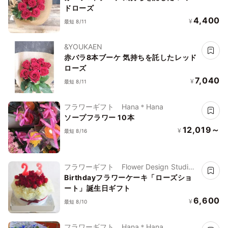
ドローズ
4,400
¥
最短 8/11
&YOUKAEN
赤バラ8本ブーケ 気持ちを託したレッド
ローズ
7,040
¥
最短 8/11
フラワーギフト Hana＊Hana
ソープフラワー 10本
12,019～
¥
最短 8/16
フラワーギフト Flower Design Studio
花歩
Birthdayフラワーケーキ「ローズショ
ート」誕生日ギフト
6,600
¥
最短 8/10
フラワーギフト Hana＊Hana