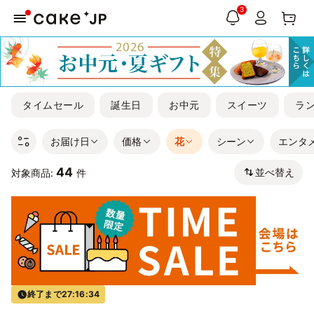
3
タイムセール
誕生日
お中元
スイーツ
ラ
お届け日
価格
花
シーン
エンタ
44
並べ替え
対象商品:
件
終了まで
27:16:33