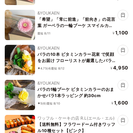
30cm 卒業式・入学式にもピッタリ
&YOUKAEN
「希望」「常に前進」「前向き」の花言
葉 ガーベラの一輪ブーケ スマイルカラ
ーのおまかせガーベラ1本ラッピング 約
1,100
¥
最短 8/11
30cm 卒業式・入学式にもピッタリ
&YOUKAEN
バラの10本 ビタミンカラー花束 で笑顔
をお届け フローリストが厳選したバラ
をお届け
4,950
¥
4.75
(4)
最短 8/12
&YOUKAEN
バラの1輪ブーケ ビタミンカラーのおま
かせバラ1本ラッピング 約30cm
1,600
¥
5
(6)
最短 8/10
ワッフル・ケーキの店 R.L(エール・エル)
【送料無料】フラワードーム付きワッフ
ル10種セット【ピンク】