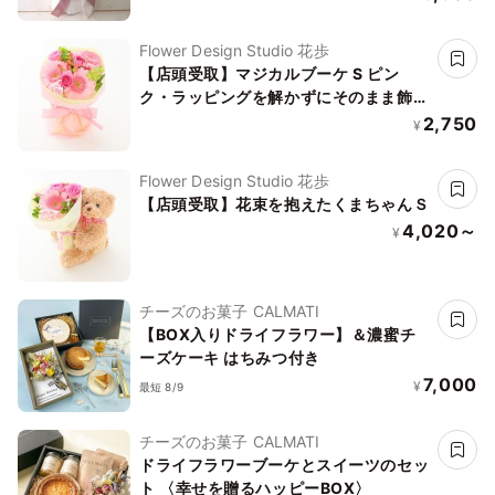
いに
Flower Design Studio 花歩
【店頭受取】マジカルブーケ S ピン
ク・ラッピングを解かずにそのまま飾れ
る不思議な花束・誕生日などお祝いに
2,750
¥
Flower Design Studio 花歩
【店頭受取】花束を抱えたくまちゃんＳ
4,020～
¥
チーズのお菓子 CALMATI
【BOX入りドライフラワー】＆濃蜜チ
ーズケーキ はちみつ付き
7,000
¥
最短 8/9
チーズのお菓子 CALMATI
ドライフラワーブーケとスイーツのセッ
ト 〈幸せを贈るハッピーBOX〉