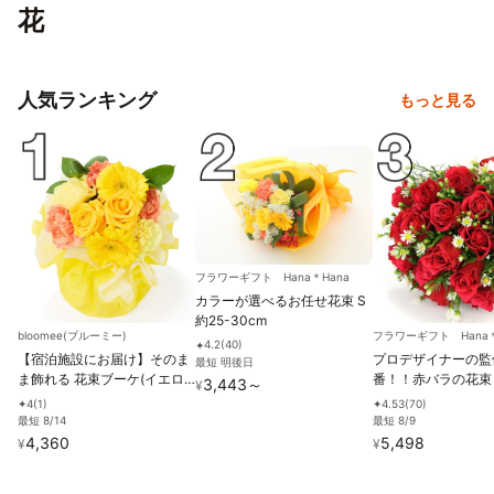
花
人気ランキング
もっと見る
フラワーギフト Hana＊Hana
カラーが選べるお任せ花束 S
約25-30cm
bloomee(ブルーミー)
フラワーギフト Hana＊
4.2
(
40
)
✦
【宿泊施設にお届け】そのま
プロデザイナーの監
最短 明後日
ま飾れる 花束ブーケ(イエロ
番！！赤バラの花束 
3,443
～
¥
ー) Sサイズ
択可能
4
(
1
)
4.53
(
70
)
✦
✦
最短 8/14
最短 8/9
4,360
5,498
¥
¥