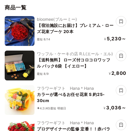
商品一覧
bloomee(ブルーミー)
【宿泊施設にお届け】プレミアム・ロー
ズ花束ブーケ 20本
5,230～
¥
最短 8/14
ワッフル・ケーキの店 R.L(エール・エル)
【送料無料】 ローズ付コロコロワッフ
ル パック6袋 【イエロー】
2,800
¥
最短 8/9
フラワーギフト Hana＊Hana
カラーが選べるお任せ花束 S 約25-
30cm
3,036～
¥
4.2
(40)
最短 明後日
フラワーギフト Hana＊Hana
プロデザイナーの監修 定番！！赤バラ