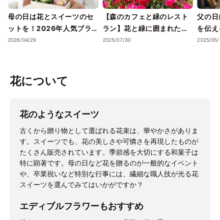
母の日は花とスイーツのセ
【森のカフェと緑のレスト
父の日
ットを！2026年人気ブラ
ラン】花と緑に囲まれたガ
を伝え
ンドの選び方ガイド
ーデンカフェ（千葉・神奈
すすめ
2026/04/29
2025/07/30
2025/05/
川エリア）
花について
花のようなスイーツ
古くから贈り物として選ばれる花束は、華やかさがありま
す。スイーツでも、花の美しさや可憐さを再現したものが
たくさん販売されています。季節感を大切にする和菓子は
特に顕著です。母の日など花を贈るのが一般的なイベント
や、卒業祝いなど特別な行事には、繊細な職人技が光る花
スイーツを選んでみてはいかがですか？
エディブルフラワーもおすすめ