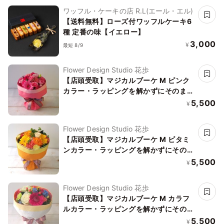
ワッフル・ケーキの店 R.L(エール・エル)
【送料無料】ローズ付ワッフルケーキ6
種 定番の味【イエロー】
3,000
¥
最短 8/9
Flower Design Studio 花歩
【店頭受取】マジカルブーケ M ピンク
カラー・ラッピングを解かずにそのまま
飾れる不思議な花束
5,500
¥
Flower Design Studio 花歩
【店頭受取】マジカルブーケ M ビタミ
ンカラー・ラッピングを解かずにそのま
ま飾れる不思議な花束・誕生日などお祝
5,500
¥
いに
Flower Design Studio 花歩
【店頭受取】マジカルブーケ M カラフ
ルカラー・ラッピングを解かずにそのま
ま飾れる不思議な花束・誕生日などお祝
5,500
¥