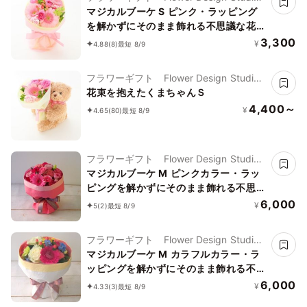
花歩
マジカルブーケ S ピンク・ラッピング
を解かずにそのまま飾れる不思議な花
束・誕生日などお祝いに
3,300
¥
4.88
(8)
最短 8/9
フラワーギフト Flower Design Studio
花歩
花束を抱えたくまちゃんＳ
4,400～
¥
4.65
(80)
最短 8/9
フラワーギフト Flower Design Studio
花歩
マジカルブーケ M ピンクカラー・ラッ
ピングを解かずにそのまま飾れる不思議
な花束 「」
6,000
¥
5
(2)
最短 8/9
フラワーギフト Flower Design Studio
花歩
マジカルブーケ M カラフルカラー・ラ
ッピングを解かずにそのまま飾れる不思
議な花束・誕生日などお祝いに 「」
6,000
¥
4.33
(3)
最短 8/9