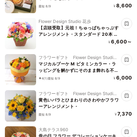
8,600
¥
最短 8/9
Flower Design Studio 花歩
【店頭受取】元祖！ちゅっぱちゃっぷす
アレンジメント・スタンダード 20本 推
し活、推し事に人気「」
6,600～
¥
フラワーギフト Flower Design Studio
花歩
マジカルブーケ M ビタミンカラー・ラ
ッピングを解かずにそのまま飾れる不思
議な花束・誕生日などお祝いに 「」
6,000
¥
4
(1)
最短 8/9
フラワーギフト Flower Design Studio
花歩
黄色いバラとひまわりのさわやかフラワ
ーアレンジメント・
7,370
¥
最短 8/9
大島テラス960
母の日 フラワー デコレーションケーキ