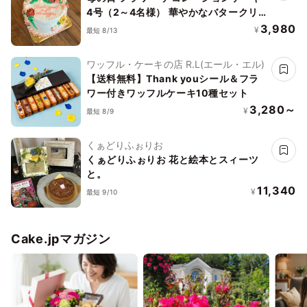
4号（2～4名様） 華やかなバタークリ
ーム仕上げ｜メッセージカード対応｜冷
3,980
¥
最短 8/13
凍配送
ワッフル・ケーキの店 R.L(エール・エル)
【送料無料】Thank youシール＆フラ
ワー付きワッフルケーキ10種セット
3,280～
¥
最短 8/9
くぁどりふぉりお
くぁどりふぉりお 花と絵本とスィーツ
と。
11,340
¥
最短 9/10
Cake.jpマガジン