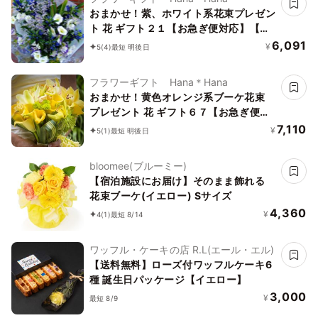
おまかせ！紫、ホワイト系花束プレゼン
ト 花 ギフト２１【お急ぎ便対応】【敬
老の日 誕生日 開店祝い】
6,091
¥
5
(4)
最短 明後日
フラワーギフト Hana＊Hana
おまかせ！黄色オレンジ系ブーケ花束
プレゼント 花 ギフト６７【お急ぎ便対
応】【敬老の日 誕生日 開店祝い】
7,110
¥
5
(1)
最短 明後日
bloomee(ブルーミー)
【宿泊施設にお届け】そのまま飾れる
花束ブーケ(イエロー) Sサイズ
4,360
¥
4
(1)
最短 8/14
ワッフル・ケーキの店 R.L(エール・エル)
【送料無料】ローズ付ワッフルケーキ6
種 誕生日パッケージ【イエロー】
3,000
¥
最短 8/9