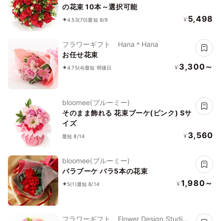
の花束 10本～選択可能
5,498
¥
4.53
(70)
最短 8/9
フラワーギフト Hana＊Hana
お任せ花束
3,300～
¥
4.75
(4)
最短 明後日
bloomee(ブルーミー)
そのまま飾れる 花束ブーケ(ピンク) Sサ
イズ
3,560
¥
最短 8/14
bloomee(ブルーミー)
バラブーケ バラ5本の花束
1,980～
¥
5
(1)
最短 8/14
フラワーギフト Flower Design Studio