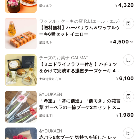
4,320
¥
最短 8/9
ワッフル・ケーキの店 R.L(エール・エル)
【送料無料】ハーバリウム＆ワッフルケ
ーキ6種セット イエロー
4,500～
¥
最短 8/9
チーズのお菓子 CALMATI
【ミニドライフラワー付き 】ハチミツ
をかけて完成する濃蜜チーズケーキ 4号
ハチミツ付き
6,100
¥
5
(1)
最短 8/9
&YOUKAEN
「希望」「常に前進」「前向き」の花言
葉 ガーベラの一輪ブーケ2本セット ス
マイルカラーとビタミンカラーのおまか
1,980
¥
最短 8/11
せガーベラ1本ラッピング 約30cm
&YOUKAEN
赤バラ5本ブーケ 気持ちを託した レッ