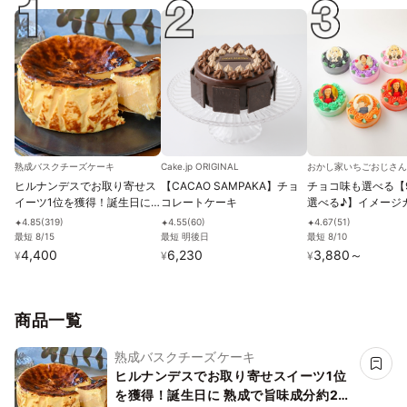
熟成バスクチーズケーキ
Cake.jp ORIGINAL
おかし家いちごおじさ
ヒルナンデスでお取り寄せス
【CACAO SAMPAKA】チョ
チョコ味も選べる【
イーツ1位を獲得！誕生日に
コレートケーキ
選べる♪】イメージ
熟成で旨味成分約2倍！グル
フラワー写真ケーキ 3
4.85
(
319
)
4.55
(
60
)
4.67
(
51
)
✦
✦
✦
テンフリーの「熟成バスクチ
名様向け
最短 8/15
最短 明後日
最短 8/10
ーズケーキ」 誕生日プレゼン
4,400
6,230
3,880
～
¥
¥
¥
ト
商品一覧
熟成バスクチーズケーキ
ヒルナンデスでお取り寄せスイーツ1位
を獲得！誕生日に 熟成で旨味成分約2