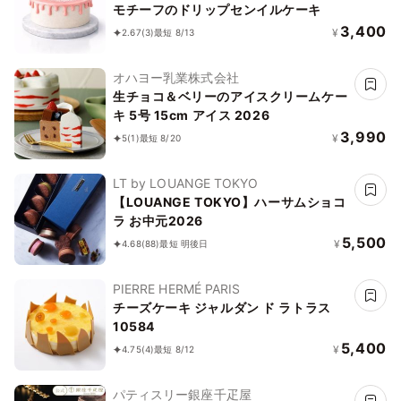
モチーフのドリップセンイルケーキ
3,400
¥
2.67
(3)
最短 8/13
オハヨー乳業株式会社
生チョコ＆ベリーのアイスクリームケー
キ 5号 15cm アイス 2026
3,990
¥
5
(1)
最短 8/20
LT by LOUANGE TOKYO
【LOUANGE TOKYO】ハーサムショコ
ラ お中元2026
5,500
¥
4.68
(88)
最短 明後日
PIERRE HERMÉ PARIS
チーズケーキ ジャルダン ド ラトラス
10584
5,400
¥
4.75
(4)
最短 8/12
パティスリー銀座千疋屋