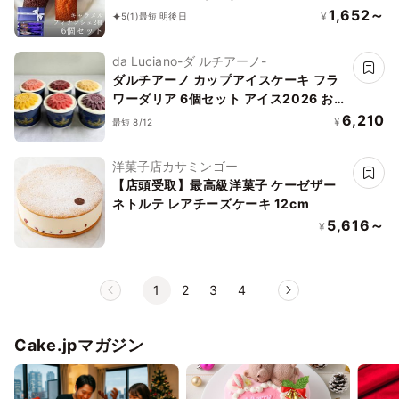
可 夏ギフト ギフト おしゃれ 焼き菓子
1,652～
¥
5
(1)
最短 明後日
個包装 お中元2026
da Luciano-ダ ルチアーノ-
ダルチアーノ カップアイスケーキ フラ
ワーダリア 6個セット アイス2026 お中
元2026
6,210
¥
最短 8/12
洋菓子店カサミンゴー
【店頭受取】最高級洋菓子 ケーゼザー
ネトルテ レアチーズケーキ 12cm
5,616～
¥
1
2
3
4
Cake.jpマガジン