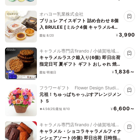
オハヨー乳業株式会社
ブリュレ アイスギフト 詰め合わせ 8個
入 BRULEE [ミルク4個 キャラメル4個]
アイス 2026 お中元2026
3,990
¥
最短 8/20
キャラメル専門店firando / 小値賀地域ブ
ランド製作所株式会社
キャラメルラスク箱入り(6個) 即日出荷
指定日可 夏ギフト ギフト おしゃれ 焼き
菓子 個包装 お中元2026
1,836～
¥
最短 明後日
フラワーギフト Flower Design Studio
花歩
元祖！ちゅっぱちゃっぷすアレンジメン
ト Ｓ
6,600～
¥
4.56
(25)
最短 8/10
キャラメル専門店firando / 小値賀地域ブ
ランド製作所株式会社
キャラメル・ショコラキャラメルフィナ
ンシェアソート(6個) 即日出荷 日時指定