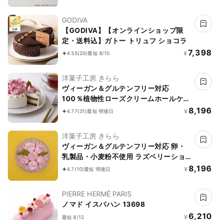
GODIVA
【GODIVA】【オンラインショップ限
定・送料込】ガトー トリュフ ショコラ
7,398
¥
4.55
(20)
最短 8/10
洋菓子工房 きらら
ヴィーガン＆グルテンフリー対応
100％植物性ローズクリームホールケー
キ 5号 15cm《ヴィーガンスイーツ・ヴ
8,196
¥
4.77
(31)
最短 明後日
ィーガンケーキ》
洋菓子工房 きらら
ヴィーガン＆グルテンフリー対応 卵・
乳製品・小麦粉不使用 ラズベリーショ
コラ 5号 15cm《ヴィーガンスイーツ・
8,196
¥
4.7
(10)
最短 明後日
ヴィーガンケーキ》
PIERRE HERMÉ PARIS
ノマド イスパハン 13698
6,210
¥
最短 8/12