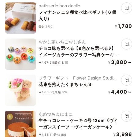
patisserie bon declic
フィナンシェ３種食べ比べギフト(６個
入り)
1,780
¥
最短 8/10
おかし家いちごおじさん
チョコ味も選べる【9色から選べる♪】
イメージカラーのフラワー写真ケーキ 3
号 1～2名様向け
3,880～
¥
4.67
(51)
最短 8/10
フラワーギフト Flower Design Studio
花歩
花束を抱えたくまちゃんＳ
4,400～
¥
4.65
(80)
最短 8/9
あめつちまにまに
生チョコレートケーキ 4号 12cm《ヴィ
ーガンスイーツ・ヴィーガンケーキ》
3,996
¥
4.55
(11)
最短 8/9