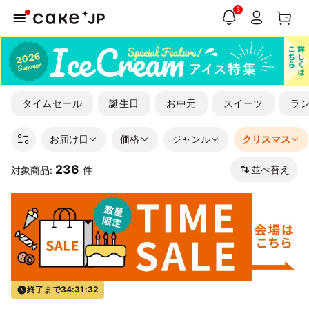
3
タイムセール
誕生日
お中元
スイーツ
ラ
お届け日
価格
ジャンル
クリスマス
236
並べ替え
対象商品:
件
終了まで
34:31:31