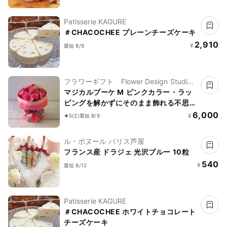
Patisserie KAGURE
＃CHACOCHEE プレーンチーズケーキ
2,910
¥
最短 8/9
フラワーギフト Flower Design Studio
花歩
マジカルブーケ M ピンクカラー・ラッ
ピングを解かずにそのまま飾れる不思議
な花束 「」
6,000
¥
5
(2)
最短 8/9
ル・ボヌール パリス芦屋
フランス産 ドラジェ 光沢ブルー 10粒
540
¥
最短 8/12
Patisserie KAGURE
＃CHACOCHEE ホワイトチョコレート
チーズケーキ