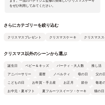
ます。一流のパティシエ監修の美味しいクリスマスケーキ
をぜひ利用してみてください。
さらにカテゴリーを絞り込む
クリスマスプレゼント
クリスマスケーキ
クリスマスス
クリスマス以外のシーンから選ぶ
誕生日
ベビー＆キッズ
パーティ・大人数
推し活
アニバーサリー
還暦
ノベルティ
母の日
父の
こどもの日
お年賀・手土産
お正月
節分
敬老
お中元・夏ギフト
夏フルーツスイーツ・ケーキ
猫の日