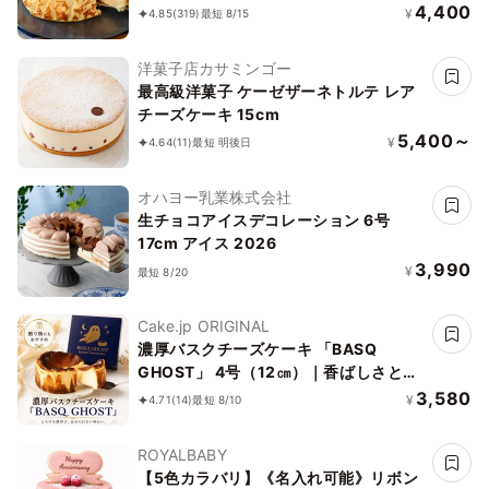
倍！グルテンフリーの「熟成バスクチー
4,400
¥
4.85
(319)
最短 8/15
ズケーキ」 誕生日プレゼント
洋菓子店カサミンゴー
最高級洋菓子 ケーゼザーネトルテ レア
チーズケーキ 15cm
5,400～
¥
4.64
(11)
最短 明後日
オハヨー乳業株式会社
生チョコアイスデコレーション 6号
17cm アイス 2026
3,990
¥
最短 8/20
Cake.jp ORIGINAL
濃厚バスクチーズケーキ 「BASQ
GHOST」 4号（12㎝）｜香ばしさとと
ろける幻のくちどけ
3,580
¥
4.71
(14)
最短 8/10
ROYALBABY
【5色カラバリ】《名入れ可能》リボン