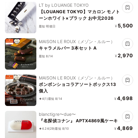
LT by LOUANGE TOKYO
【LOUANGE TOKYO】マカロン モノト
ーンホワイト×ブラック お中元2026
5,500
¥
最短 明後日
MAISON LE ROUX（メゾン・ルルー）
キャラメルバー 3本セット A
2,970
¥
最短 8/14
MAISON LE ROUX（メゾン・ルルー）
ボンボンショコラアソートボックス13
個入
4,698
¥
4
(1)
最短 8/14
blanctigre〜due〜
『名探偵コナン』 APTX4869風ケーキ
4,869
¥
4.24
(29)
最短 8/10