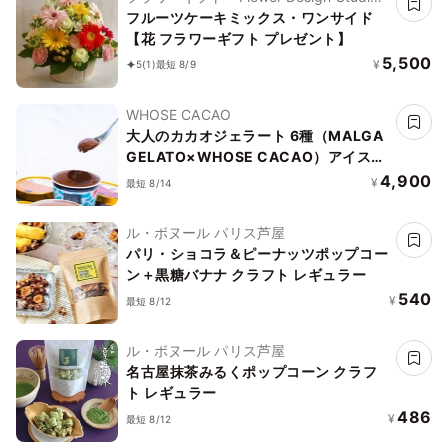
花歩
フルーツケーキミックス・ワンサイド
【花 フラワーギフト プレゼント】
5,500
¥
5
(1)
最短 8/9
WHOSE CACAO
大人のカカオジェラート 6種（MALGA
GELATO×WHOSE CACAO）アイス
2026
4,900
¥
最短 8/14
ル・ボヌール パリス芦屋
パリ・ショコラ＆ピーナッツポップコー
ン＋黒糖バナナ クラフト レギュラー
540
¥
最短 8/12
ル・ボヌール パリス芦屋
名古屋抹茶みるくポップコーン クラフ
ト レギュラー
486
¥
最短 8/12