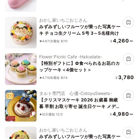
おかし家いちごおじさん
みずみずしいフルーツが乗った写真ケー
キ チョコ生クリーム 5号 3～5名様向け
4,260～
¥
4.67
(3)
最短 8/10
Flower Picnic Cafe -Hakodate-
【特別ギフトに】✿食べられるお花のカ
ップケーキ＜4個セット＞
3,780
¥
4.75
(8)
最短 8/14
タルト専門店 心優-CotoyuSweets-
【クリスマスケーキ 2026 お歳暮 御歳
暮 早割 お取り寄せ 誕生日ケーキ メディ
ア掲載店】クリスマス限定 50セット 国
4,980～
¥
5
(3)
最短 12/2
産小麦 濃厚モンブランタルト 14cm
おかし家いちごおじさん
みずみずしいフルーツが乗った写真ケー