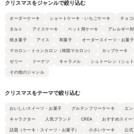
クリスマスをジャンルで絞り込む
オーダーケーキ
ショートケーキ・いちごケーキ
チョコ
タルト
アイスケーキ
ペット用ケーキ
アレルギー
焼き菓子
アイス
和菓子
オーダースイーツ・お菓
マカロン・トゥンカロン（韓国マカロン）
カップケーキ
ゼリー
ドーナツ
キャラメル
シュトーレン（シュ
その他のジャンル
クリスマスをテーマで絞り込む
おいしいスイーツ・お菓子
グルテンフリーケーキ
エン
キャラクター
人気ブランド
CREA
おすすめスイー
話題（ケーキ・スイーツ・お菓子）
小さいケーキ
公式