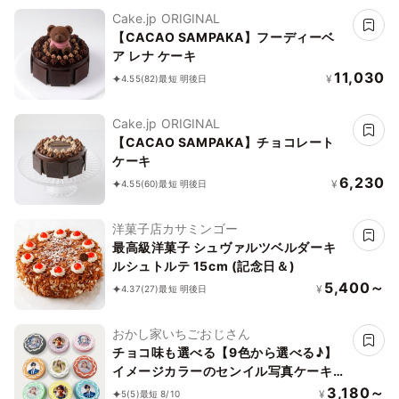
Cake.jp ORIGINAL
【CACAO SAMPAKA】フーディーベ
ア レナ ケーキ
11,030
¥
4.55
(82)
最短 明後日
Cake.jp ORIGINAL
【CACAO SAMPAKA】チョコレート
ケーキ
6,230
¥
4.55
(60)
最短 明後日
洋菓子店カサミンゴー
最高級洋菓子 シュヴァルツベルダーキ
ルシュトルテ 15cm (記念日＆)
5,400～
¥
4.37
(27)
最短 明後日
おかし家いちごおじさん
チョコ味も選べる【9色から選べる♪】
イメージカラーのセンイル写真ケーキ
ライン 3号 1～2名様向け
3,180～
¥
5
(5)
最短 8/10