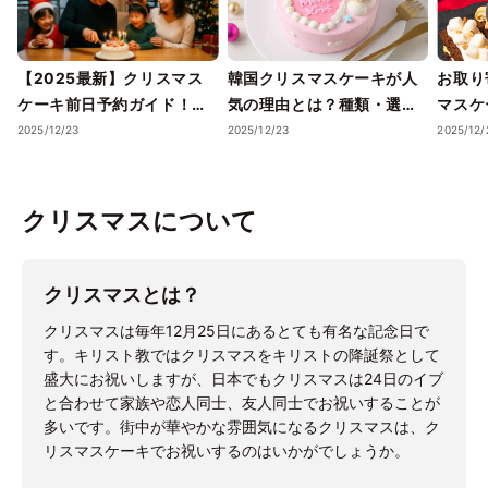
【2025最新】クリスマス
韓国クリスマスケーキが人
お取り
ケーキ前日予約ガイド！ま
気の理由とは？種類・選び
マスケ
だ間に合う人気店＆注文の
方を紹介
ャンル
2025/12/23
2025/12/23
2025/12/
コツ
クリスマスについて
クリスマスとは？
クリスマスは毎年12月25日にあるとても有名な記念日で
す。キリスト教ではクリスマスをキリストの降誕祭として
盛大にお祝いしますが、日本でもクリスマスは24日のイブ
と合わせて家族や恋人同士、友人同士でお祝いすることが
多いです。街中が華やかな雰囲気になるクリスマスは、ク
リスマスケーキでお祝いするのはいかがでしょうか。