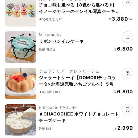
チョコ味も選べる【8色から選べる♪】
イメージカラーのセンイル写真ケーキ 3
号 1～2名様向け
3,880～
¥
5
(4)
最短 8/10
Milkymoco
リボンセンイルケーキ
6,800
¥
最短 明後日
ジェラテリア クレメリーチェ
ジェラートケーキ【DOMORIチョコラ
ータ×北海道完熟いちごソルベ】 5号
6,800
¥
4
(1)
最短 8/11
Patisserie KAGURE
＃CHACOCHEE ホワイトチョコレート
チーズケーキ
2,990
¥
最短 8/9