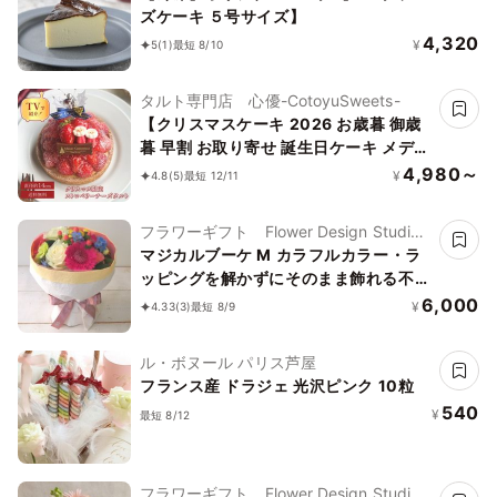
ズケーキ ５号サイズ】
4,320
¥
5
(1)
最短 8/10
タルト専門店 心優-CotoyuSweets-
【クリスマスケーキ 2026 お歳暮 御歳
暮 早割 お取り寄せ 誕生日ケーキ メディ
ア掲載店】クリスマス限定 50セット 国
4,980～
¥
4.8
(5)
最短 12/11
産小麦 完熟いちごのストロベリーチー
ズタルト 14cm
フラワーギフト Flower Design Studio
花歩
マジカルブーケ M カラフルカラー・ラ
ッピングを解かずにそのまま飾れる不思
議な花束・誕生日などお祝いに 「」
6,000
¥
4.33
(3)
最短 8/9
ル・ボヌール パリス芦屋
フランス産 ドラジェ 光沢ピンク 10粒
540
¥
最短 8/12
フラワーギフト Flower Design Studio