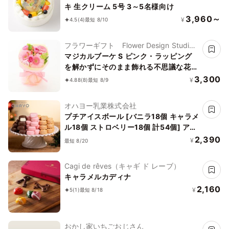
キ 生クリーム 5号 3～5名様向け
3,960～
¥
4.5
(4)
最短 8/10
フラワーギフト Flower Design Studio
花歩
マジカルブーケ S ピンク・ラッピング
を解かずにそのまま飾れる不思議な花
束・誕生日などお祝いに
3,300
¥
4.88
(8)
最短 8/9
オハヨー乳業株式会社
プチアイスボール [バニラ18個 キャラメ
ル18個 ストロベリー18個 計54個] アイ
ス 2026 お中元2026
2,390
¥
最短 8/20
Cagi de rêves（キャギ ド レーブ）
キャラメルカディナ
2,160
¥
5
(1)
最短 8/18
おかし家いちごおじさん