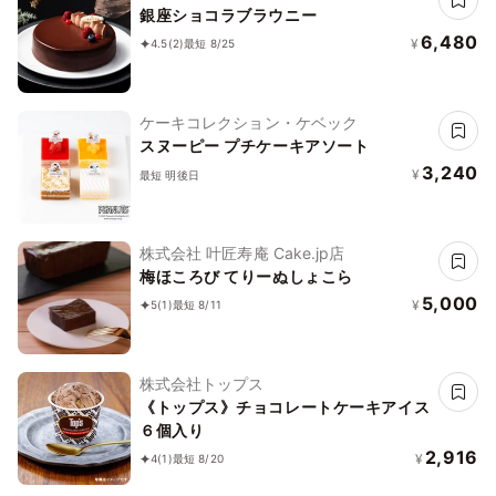
銀座ショコラブラウニー
6,480
¥
4.5
(2)
最短 8/25
ケーキコレクション・ケベック
スヌーピー プチケーキアソート
3,240
¥
最短 明後日
株式会社 叶匠寿庵 Cake.jp店
梅ほころび てりーぬしょこら
5,000
¥
5
(1)
最短 8/11
株式会社トップス
《トップス》チョコレートケーキアイス
６個入り
2,916
¥
4
(1)
最短 8/20