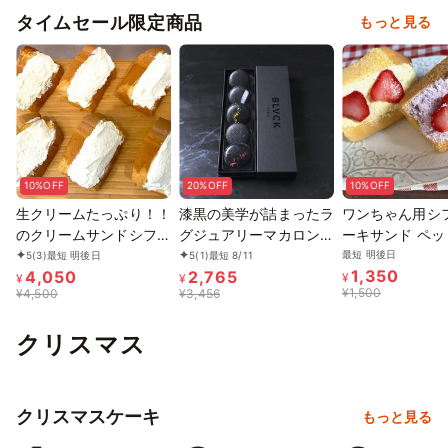
タイムセール限定商品
もっと見る
10%OFF
20%OFF
10%OFF
生クリームたっぷり！！
漆黒の美学が詰まったラ
ワンちゃん用シ
のクリームサンドシフォ
グジュアリーマカロン5
ーキサンド ペットケー
ン♡6個セット
種セット
キ 犬ケーキ
最短 明後日
5
(3)
最短 明後日
5
(1)
最短 8/11
1,350
4,050
2,765
¥
¥
¥
¥
1,500
¥
4,500
¥
3,456
クリスマス
クリスマスケーキ
もっと見る