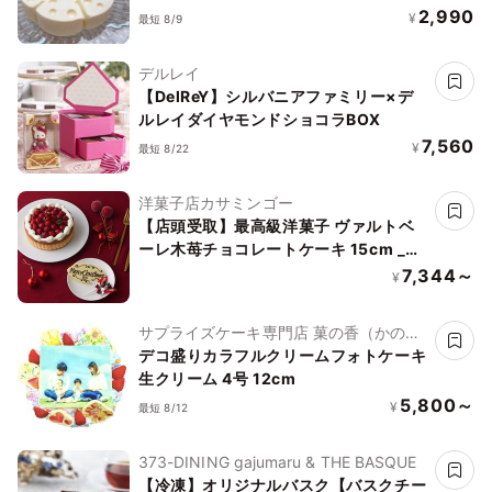
2,990
¥
最短 8/9
デルレイ
【DelReY】シルバニアファミリー×デ
ルレイダイヤモンドショコラBOX
7,560
¥
最短 8/22
洋菓子店カサミンゴー
【店頭受取】最高級洋菓子 ヴァルトベ
ーレ木苺チョコレートケーキ 15cm _ク
リスマスバージョン
7,344～
¥
サプライズケーキ専門店 菓の香（かの
か）
デコ盛りカラフルクリームフォトケーキ
生クリーム 4号 12cm
5,800～
¥
最短 8/12
373-DINING gajumaru & THE BASQUE
【冷凍】オリジナルバスク【バスクチー