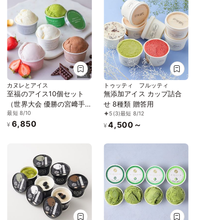
カヌレとアイス
トゥッティ フルッティ
至福のアイス10個セット
無添加アイス カップ詰合
（世界大会 優勝の宮﨑手
せ 8種類 贈答用
最短 8/10
5
(3)
最短 8/12
作りアイス）アイス2026
6,850
4,500～
¥
¥