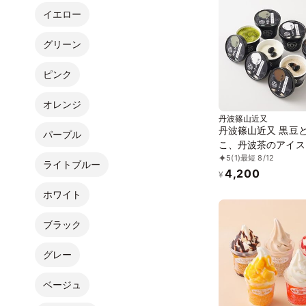
イエロー
グリーン
ピンク
オレンジ
丹波篠山近又
丹波篠山近又 黒豆
パープル
こ、丹波茶のアイス
5
(1)
最短 8/12
ム 6個
ライトブルー
4,200
¥
ホワイト
ブラック
グレー
ベージュ