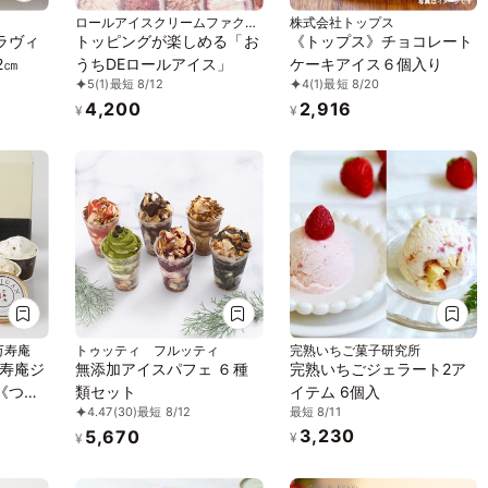
ロールアイスクリームファクト
株式会社トップス
リー
（ラヴィ
トッピングが楽しめる「お
《トップス》チョコレート
2㎝
うちDEロールアイス」
ケーキアイス６個入り
5
(1)
最短 8/12
4
(1)
最短 8/20
4,200
2,916
¥
¥
万寿庵
トゥッティ フルッティ
完熟いちご菓子研究所
寿庵ジ
無添加アイスパフェ ６種
完熟いちごジェラート2ア
《つぶ
類セット
イテム 6個入
最短 8/11
4.47
(30)
最短 8/12
ご、抹
3,230
5,670
クッキ
¥
¥
個入