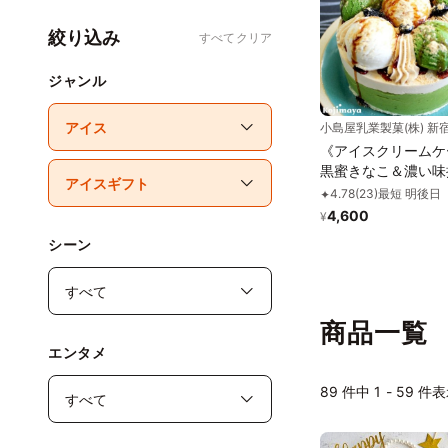
絞り込み
すべてクリア
ジャンル
《アイスクリームケ
黒蜜きなこ＆濃い味
号 12cm 名入れ メ
4.78
(
23
)
最短 明後日
✦
ジ 選択可 チョコプ
4,600
¥
お中元 2026 アイス
シーン
商品一覧
エンタメ
89
件中 1 - 59 件