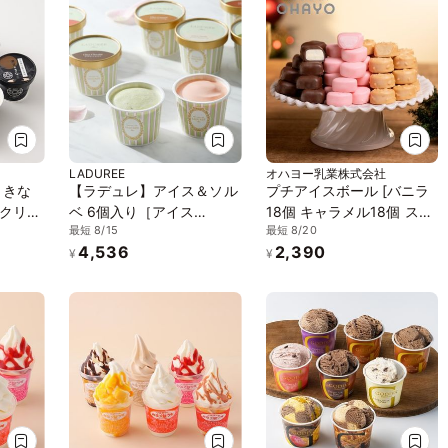
LADUREE
オハヨー乳業株式会社
ときな
【ラデュレ】アイス＆ソル
プチアイスボール [バニラ
クリー
ベ 6個入り［アイス
18個 キャラメル18個 スト
最短 8/15
最短 8/20
2026］
ロベリー18個 計54個] ア
4,536
2,390
イス 2026 お中元2026
¥
¥