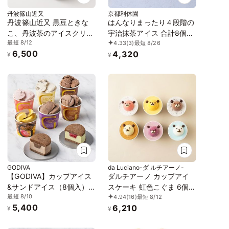
丹波篠山近又
京都利休園
丹波篠山近又 黒豆ときな
はんなりまったり４段階の
こ、丹波茶のアイスクリー
宇治抹茶アイス 合計8個入
最短 8/12
4.33
(3)
最短 8/26
ム 12個
り item-ice-matcha4set
6,500
4,320
¥
¥
GODIVA
da Luciano-ダ ルチアーノ-
【GODIVA】カップアイス
ダルチアーノ カップアイ
&サンドアイス（8個入​）
スケーキ 虹色こぐま 6個セ
最短 8/10
4.94
(16)
最短 8/12
お中元2026
ット アイス2026 お中元
5,400
6,210
2026
¥
¥