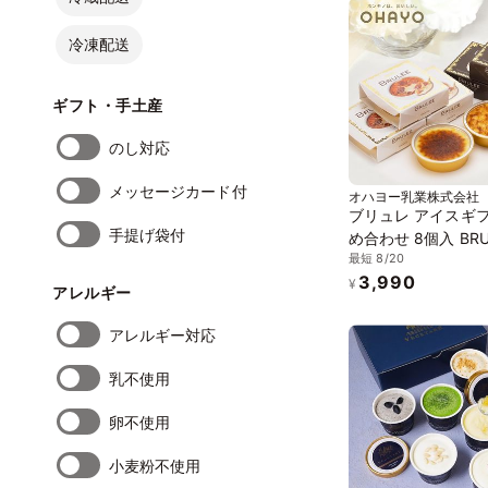
冷凍配送
ギフト・手土産
のし対応
メッセージカード付
オハヨー乳業株式会社
ブリュレ アイスギフ
手提げ袋付
め合わせ 8個入 BRU
最短 8/20
[ミルク4個 キャラ
3,990
個] アイス 2026 
¥
アレルギー
2026
アレルギー対応
乳不使用
卵不使用
小麦粉不使用