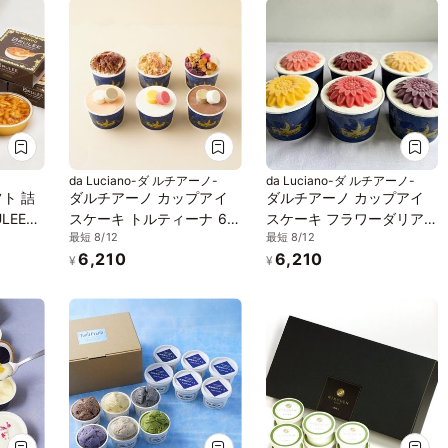
da Luciano-ダ ルチアーノ-
da Luciano-ダ ルチアーノ-
ト 詰
ダルチアーノ カップアイ
ダルチアーノ カップアイ
LEE
スケーキ トルティーナ 6個
スケーキ フラワーダリア 6
最短 8/12
最短 8/12
メル4
セット アイス2026 お中元
個セット アイス2026 お中
6,210
6,210
お中元
2026
元2026
¥
¥