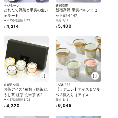
ベジターレ
新宿高野
とれたて野菜と果実の生ジ
新宿高野 果実パルフェセ
ェラート
ット#54447
最短 8/12
4.75
(4)
最短 8/13
5,400
4,214
¥
¥
京都利休園
LADUREE
お茶アイス4種類（抹茶 ほ
【ラデュレ】アイス＆ソル
うじ茶 紅茶 玄米茶 各2個
ベ 8個入り［アイス
最短 8/15
4.67
(3)
最短 8/26
合計8個）item-ice-4set-
2026］
6,048
4,320
mhkg
¥
¥