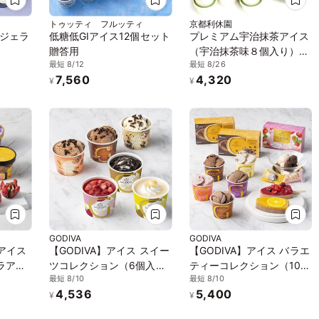
トゥッティ フルッティ
京都利休園
ジェラ
低糖低GIアイス12個セット
プレミアム宇治抹茶アイス
贈答用
（宇治抹茶味８個入り）
最短 8/12
最短 8/26
ice-matcha
7,560
4,320
¥
¥
GODIVA
GODIVA
プアイス
【GODIVA】アイス スイー
【GODIVA】アイス バラエ
ラアイ
ツコレクション（6個入​）
ティーコレクション（10個
最短 8/10
最短 8/10
2026
お中元2026
入​）お中元2026
4,536
5,400
¥
¥