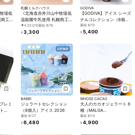
札幌ミルクハウス
GODIVA
牧場低
《北海道赤井川山中牧場低
【GODIVA】アイス シーズ
幌商工
温殺菌牛乳使用 札幌商工
ナルコレクション（8個入​
最短 8/10
4.22
(23)
最短 8/16
026
会議所北のブランド2026
）お中元2026
5,400
3,300
ームお
認証品》北海道からお取り
¥
¥
ット「ア
寄せソフトクリームが6種
元
類入ったセット「アイス
2026」「お中元2026」
BABBI
WHOSE CACAO
 プレミ
ジェラートセレクション
大人のカカオジェラート 6
ト
（8個入）アイス 2026
種（MALGA
最短 8/27
最短 8/14
cha-
GELATO×WHOSE
6,480
4,900
CACAO）アイス 2026
¥
¥