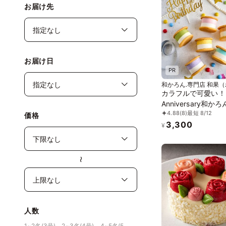
お届け先
お届け日
PR
和かろん.専門店 和果
カラフルで可愛い！
Anniversary和か
4.88
(8)
最短 8/12
6個セットアイス20
価格
3,300
¥
〜
人数
1~2名(3号)、2~3名(4号)、4~5名(5