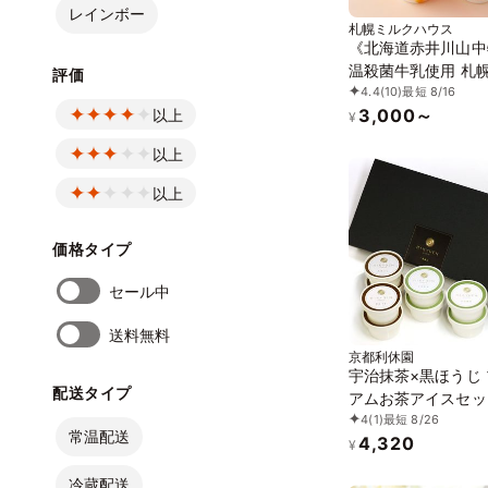
レインボー
札幌ミルクハウス
《北海道赤井川山中
温殺菌牛乳使用 札
評価
4.4
(10)
最短 8/16
会議所北のブランド2
3,000～
以上
認証品》ソフトクリ
¥
試しセット 5個セ
以上
イス 2026」「お中
2026」
以上
価格タイプ
セール中
送料無料
京都利休園
宇治抹茶×黒ほうじ
配送タイプ
アムお茶アイスセッ
4
(1)
最短 8/26
item-ice-2set-mat
常温配送
4,320
houjicha
¥
冷蔵配送