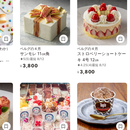
（わか）
ベルグの４月
ベルグの４月
サンモレ 11㎝角
ストロベリーショートケー
5
(5)
最短 8/12
ろん。～
キ 4号 12㎝
3,800
4.25
(4)
最短 8/12
26
¥
3,800
¥