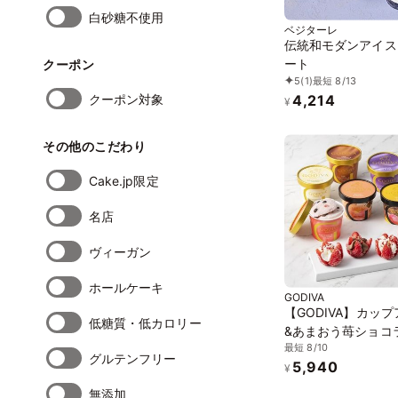
白砂糖不使用
ベジターレ
伝統和モダンアイス
ート
クーポン
5
(1)
最短 8/13
クーポン対象
4,214
¥
その他のこだわり
Cake.jp限定
名店
ヴィーガン
ホールケーキ
GODIVA
【GODIVA】カッ
低糖質・低カロリー
&あまおう苺ショコ
最短 8/10
ス（10個入​）お中元
グルテンフリー
5,940
¥
無添加