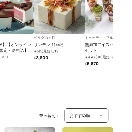
ベルグの４月
トゥッティ フルッティ
IVA】【オンライン
サンモレ 11㎝角
無添加アイスパフェ ６種
限定・送料込】ア
セット
5
(
5
)
最短 8/12
✦
キ ショコラフラン
8/10
4.47
(
30
)
最短 8/12
3,800
✦
¥
お中元2026
5,670
¥
並べ替え：