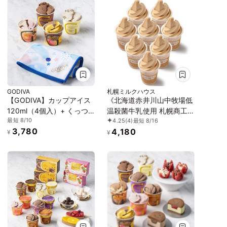
GODIVA
札幌ミルクハウス
【GODIVA】カップアイス
《北海道赤井川山中牧場低
120ml（4個入）+ くっつ
温殺菌牛乳使用 札幌商工
最短 8/10
4.25
(4)
最短 8/16
く保冷クロスセット お中
会議所北のブランド2026
3,780
4,180
元2026
認証品》カフェオレソフト
¥
¥
クリーム 8個セット「アイ
ス 2026」「お中元2026」