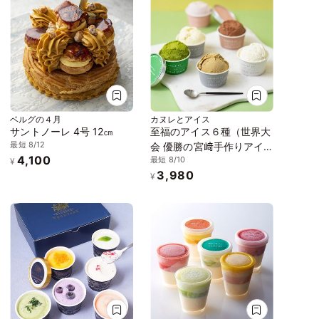
ベルグの４月
カヌレとアイス
サントノーレ 4号 12㎝
至福のアイス６種（世界大
最短 8/12
会 優勝の宮﨑手作りアイ
4,100
最短 8/10
ス６個セット）アイス
¥
3,980
2026
¥