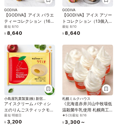
GODIVA
GODIVA
【GODIVA】アイス バラエ
【GODIVA】アイス アソー
ティーコレクション（16個
トコレクション（13個入​）
最短 8/10
最短 8/10
入​）お中元2026
お中元2026
8,640
8,640
¥
¥
小島屋乳業製菓(株) 新宿
札幌ミルクハウス
Kojimaya
アイスクリーム パティシ
《北海道赤井川山中牧場低
エのりんごスティックモナ
温殺菌牛乳使用 札幌商工
最短 明後日
5
(3)
最短 8/16
カアイス 6個セット 青森
会議所北のブランド2026
3,200
3,300～
ラグノオささき 新宿
認証品》バニラソフトクリ
¥
¥
Kojimaya コラボ 商品 お中
ーム 6個セット「アイス