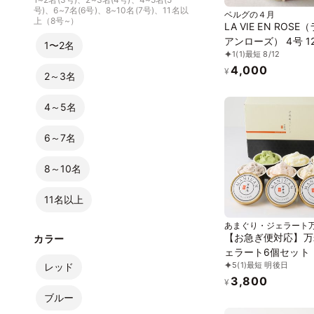
号)、6~7名(6号)、8~10名(7号)、11名以
ベルグの４月
上（8号~）
LA VIE EN ROSE
アンローズ） 4号 1
1〜2名
1
(1)
最短 8/12
4,000
¥
2～3名
4～5名
6～7名
8～10名
11名以上
あまぐり・ジェラート
【お急ぎ便対応】万
カラー
ェラート6個セット
5
(1)
最短 明後日
あま、ミルク、いち
レッド
3,800
茶、チョコチップ、
¥
ー＆クリーム 各種1
ブルー
り》