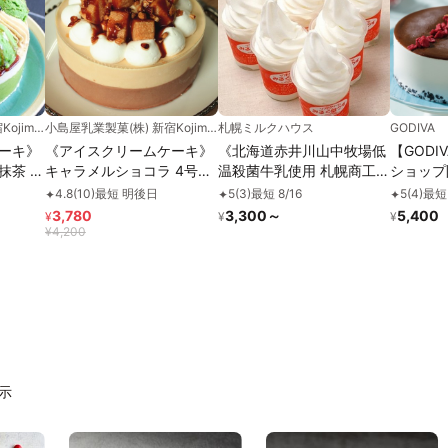
小島屋乳業製菓(株) 新宿Kojimaya
小島屋乳業製菓(株) 新宿Kojimaya
札幌ミルクハウス
GODIVA
ーキ》
《アイスクリームケーキ》
《北海道赤井川山中牧場低
【GOD
抹茶 4
キャラメルショコラ 4号
温殺菌牛乳使用 札幌商工会
ショップ
ッセー
12cm 名入れ メッセージ
議所北のブランド2026認
イスケー
4.8
(
10
)
最短 明後日
5
(
3
)
最短 8/16
5
(
4
)
最短 
✦
✦
✦
レート
選択可 チョコプレート お
証品》バニラソフトクリー
ボワーズ 
3,780
3,300
～
5,400
¥
¥
¥
2026
中元 2026 アイス2026
ム 6個セット「アイス
¥
4,200
2026」「お中元2026」
表示