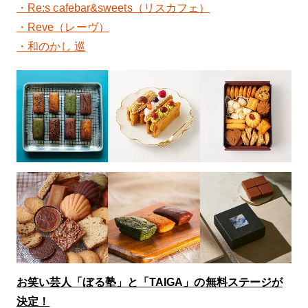
・Re:s cafebar&sweets（リスカフェ）
・Reve（レーヴ）
・和のかし 巡
お笑い芸人「ぼる塾」と「TAIGA」の無料ステージが
決定！