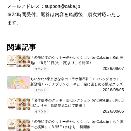
メールアドレス：support@cake.jp
※24時間受付。返答は内容を確認後、順次対応いたし
ます。
関連記事
「名作絵本のクッキー缶セレクション by Cake.jp」松山三
越にて8月11日(火・祝)より、初開催！
2026/08/07
イベント
ちいかわ×東京ばな奈のコラボ第2弾「エコバッグセット」
新登場！バナナプリンケーキと一緒に楽しめる限定グッズ
2026/08/05
イベント
「名作絵本のクッキー缶セレクション by Cake.jp」8月6日
(木)より玉川髙島屋S.C.にて開催！
2026/08/05
イベント
「名作絵本のクッキー缶セレクション by Cake.jp」ららぽ
ーと横浜にて8月5日(水)より、初開催！