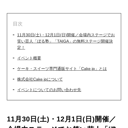
ーザー・コンクリートミキサー車・ダンプカ
ー・ショベルカー ・バス(名入れ変更不可)・
くるま・クレーン車・電車・消防車・パトカ
ー・救急車・ゴミ収集車 【発送について】
目次
ご注文いただいたタイミングによって当日〜
2日以内(当店営業日)の発送となります。
11月30日(土)・12月1日(日)開催／会場内ステージでお
【大量注文について】 一度お問い合わせより
笑い芸人「ぼる塾」「TAIGA」の無料ステージ開催決
ご連絡くださいませ。 【色・形について】
定！
当店では１つ１つ心を込めて手作りしていま
す。色や形が異なる場合がございます。予め
イベント概要
ご了承下さい。 【キャンセル・ご返品につい
て】 当店のクッキーは全て手作業でお作りし
ケーキ・スイーツ専門通販サイト「Cake.jp」とは
ております。色味のイメージ違いなどによる
返品交換・キャンセルはいかなる場合もお受
株式会社Cake.jpについて
けできません。ご了承いただきご注文をお願
イベントについてのお問い合わせ先
い致します。 【賞味期限について】 お届け
から約2週間となります。※各商品ラベルに
記載しております。 直射日光、高温多湿を避
けて保存してください。 【配送時の破損に関
しまして】 お客様へ配送中、万が一商品が破
11月30日(土)・12月1日(日)開催／
損してしまった場合は当店にて代替え品をご
用意致します。恐れ入りますが破損商品を開