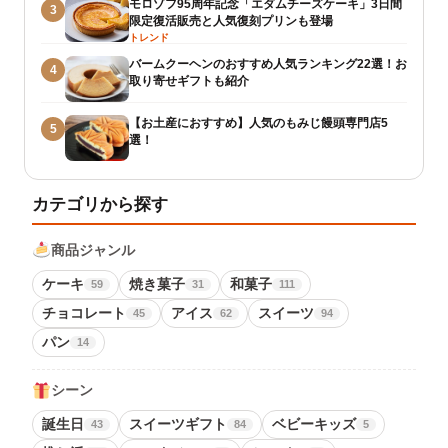
モロゾフ95周年記念「エダムチーズケーキ」3日間
3
限定復活販売と人気復刻プリンも登場
トレンド
バームクーヘンのおすすめ人気ランキング22選！お
4
取り寄せギフトも紹介
【お土産におすすめ】人気のもみじ饅頭専門店5
5
選！
カテゴリから探す
商品ジャンル
ケーキ
焼き菓子
和菓子
59
31
111
チョコレート
アイス
スイーツ
45
62
94
パン
14
シーン
誕生日
スイーツギフト
ベビーキッズ
43
84
5