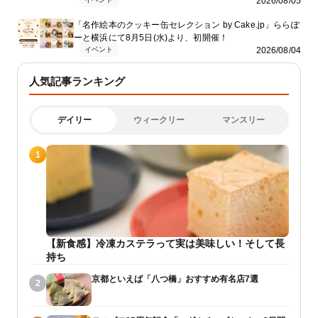
2026/08/05
「名作絵本のクッキー缶セレクション by Cake.jp」ららぽ
ーと横浜にて8月5日(水)より、初開催！
イベント
2026/08/04
人気記事ランキング
デイリー
ウィークリー
マンスリー
1
【新食感】冷凍カステラって実は美味しい！そして長
持ち
京都といえば「八つ橋」おすすめ有名店7選
2