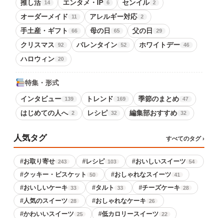
推し活
エンタメ・IP
センイル
14
6
2
オーダーメイド
アレルギー対応
11
2
手土産・ギフト
母の日
父の日
66
65
29
クリスマス
バレンタイン
ホワイトデー
92
52
46
ハロウィン
20
特集・形式
インタビュー
トレンド
季節のまとめ
139
169
47
はじめての人へ
レシピ
編集部おすすめ
2
32
32
人気タグ
すべてのタグ ›
#
お取り寄せ
#
レシピ
#
おいしいスイーツ
243
103
54
#
クッキー・ビスケット
#
おしゃれなスイーツ
50
41
#
おいしいケーキ
#
タルト
#
チーズケーキ
33
33
28
#
人気のスイーツ
#
おしゃれなケーキ
28
26
#
かわいいスイーツ
#
低カロリースイーツ
25
22