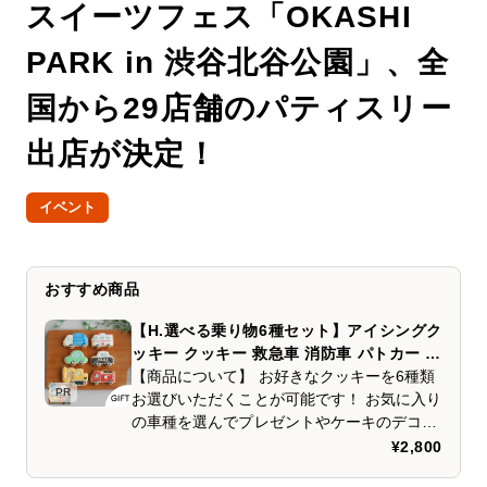
スイーツフェス「OKASHI
PARK in 渋谷北谷公園」、全
国から29店舗のパティスリー
出店が決定！
イベント
おすすめ商品
【H.選べる乗り物6種セット】アイシングク
ッキー クッキー 救急車 消防車 パトカー 車
プチギフト ケーキデコレーション パトカー
【商品について】 お好きなクッキーを6種類
PR
男の子 誕生日 ケーキトッピング かわいい
お選びいただくことが可能です！ お気に入り
お菓子
の車種を選んでプレゼントやケーキのデコレ
ーションにするのもおすすめです！ 【選択可
¥2,800
能商品(全12種類から6種選択可能)】 ブルド