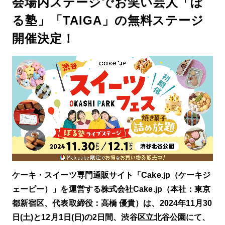
会場内ステージでお笑い芸人「ぼ
封時の状態でそのまま保管していただき、当
る塾」「TAIGA」の無料ステージ
店にご連絡いただきますようお願い申し上げ
ます。 ※代替品のご用意は、当店生産スケジ
開催決定！
ュールによって生産を行いますので、ご利用
日よりお早目のご注文を賜りますようお願い
申し上げます。 【明細書及び領収について】
明細書・領収書に関しまして当店による発行
は行っておりませんのでご了承くださいま
せ。 【配送について】 当店は地球環境の観
点より、リサイクル資材を利用しての梱包を
行っております。
ケーキ・スイーツ専門通販サイト「Cake.jp（ケーキジ
ェーピー）」を運営する株式会社Cake.jp（本社：東京
都新宿区、代表取締役：高橋 優貴）は、2024年11月30
日(土)と12月1日(日)の2日間、渋谷区立北谷公園にて、