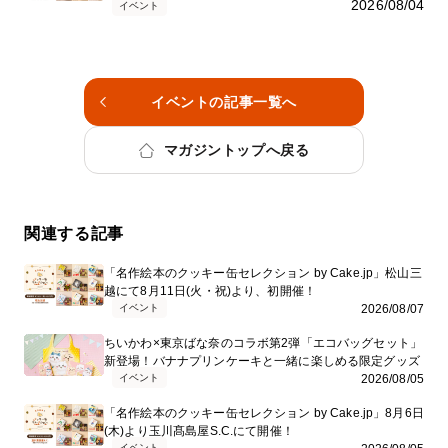
2026/08/04
イベント
イベントの記事一覧へ
マガジントップへ戻る
関連する記事
「名作絵本のクッキー缶セレクション by Cake.jp」松山三
越にて8月11日(火・祝)より、初開催！
イベント
2026/08/07
ちいかわ×東京ばな奈のコラボ第2弾「エコバッグセット」
新登場！バナナプリンケーキと一緒に楽しめる限定グッズ
イベント
2026/08/05
「名作絵本のクッキー缶セレクション by Cake.jp」8月6日
(木)より玉川髙島屋S.C.にて開催！
イベント