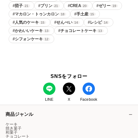
#
団子
#
プリン
#
CREA
#
ゼリー
21
21
20
19
#
マカロン・トゥンカロン
#
手土産
18
15
#
人気のケーキ
#
せんべい
#
レシピ
15
14
14
#
かわいいケーキ
#
チョコレートケーキ
13
13
#
シフォンケーキ
12
SNSをフォロー
LINE
X
Facebook
商品ジャンル
ケーキ
焼き菓子
和菓子
チョコレート