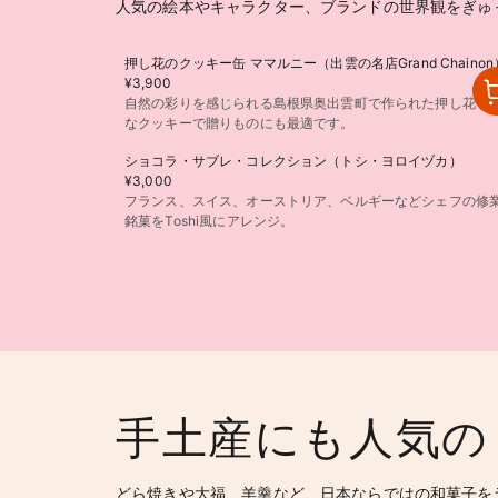
人気の絵本やキャラクター、ブランドの世界観をぎゅ
押し花のクッキー缶 ママルニー（出雲の名店Grand Chainon
¥3,900
自然の彩りを感じられる島根県奥出雲町で作られた押し花を添
なクッキーで贈りものにも最適です。
ショコラ・サブレ・コレクション（トシ・ヨロイヅカ）
¥3,000
フランス、スイス、オーストリア、ベルギーなどシェフの修
銘菓をToshi風にアレンジ。
手土産にも人気の
どら焼きや大福、羊羹など、日本ならではの和菓子を