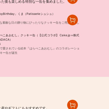
った後も楽しめる特別な一缶を集めました。
rthday」くま（Patisserieシュシュ）
んな素敵な日の贈り物にぴったりなクッキー缶をご用意いたし
ぺこあおむし」クッキー缶（【公式コラボ】 Cake.jp ×株式
ADACA）
4
で愛されている絵本『はらぺこあおむし』のコラボレーショ
キー缶が誕生
土産やギフトにもおすすめです。