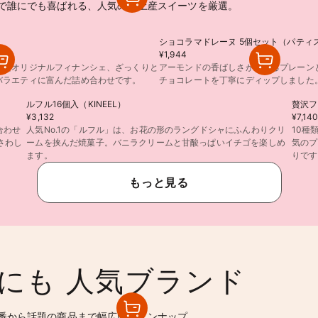
で誰にでも喜ばれる、人気の手土産スイーツを厳選。
ショコラマドレーヌ 5個セット（パティ
¥1,944
したオリジナルフィナンシェ、ざっくりと
アーモンドの香ばしさが広がるプレーン
バラエティに富んだ詰め合わせです。
チョコレートを丁寧にディップしました
ルフル16個入（KINEEL）
贅沢フ
¥3,132
¥7,14
合わせ
人気No.1の「ルフル」は、お花の形のラングドシャにふんわりクリ
10種
さわし
ームを挟んだ焼菓子。バニラクリームと甘酸っぱいイチゴを楽しめ
気のプ
ます。
りです
もっと見る
にも 人気ブランド
番から話題の商品まで幅広いラインナップ