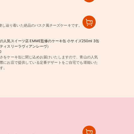
整し辿り着いた絶品のバスク風チーズケーキです。
の人気スイーツ店 EMME監修のケーキ缶 小サイズ250ml 3缶
ティスリーラヴィアンレーヴ）
0
さをケーキ缶に閉じ込めお届けいたしますので、青山の人気
際にお店で提供している定番デザートをご自宅でも堪能いた
す。