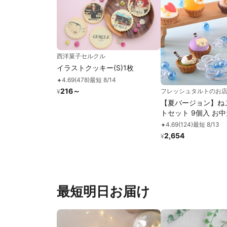
西洋菓子セルクル
イラストクッキー(S)1枚
4.69
(
478
)
最短 8/14
✦
216
～
フレッシュタルトのお店S
¥
【夏バージョン】ね
トセット 9個入 お中元
4.69
(
124
)
最短 8/13
✦
2,654
¥
最短明日お届け