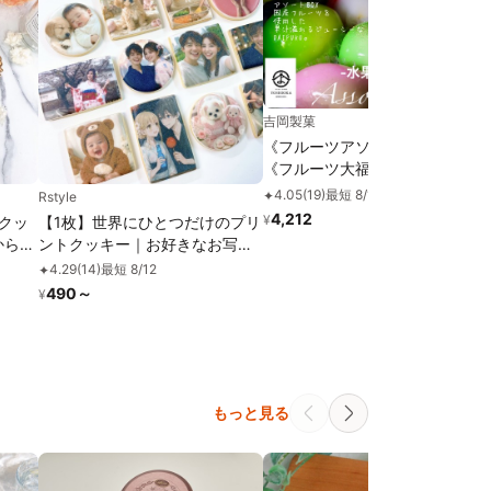
吉岡製菓
《フルーツアソート 6個入り》
《フルーツ大福》ジュエリーボ
ックス DAIFUKU
4.05
(
19
)
最短 8/16
✦
Rstyle
4,212
¥
クッ
【1枚】世界にひとつだけのプリ
から購
ントクッキー｜お好きなお写真
スト
をプリントします｜オーダーメ
4.29
(
14
)
最短 8/12
✦
お作
イド｜個包装でお届け｜1枚から
490
～
¥
注文OK！
もっと見る