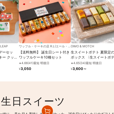
EAP
ワッフル・ケーキの店 R.L(エール・エル)
OIMO & MOTCH
デーセッ
【送料無料】 誕生日シート付き
生スイートポテト 夏限定の
キー クッキ
ワッフルケーキ10種セット
ボックス 〈生スイートポ
トカー 車 プ
門店OIMO〉お中元2026
4.66
(
41
)
最短 明後日
4.65
(
34
)
最短 明後日
✦
✦
コレーション
3,050
3,600
～
¥
¥
生日 ケーキ
 お菓子
誕生日スイーツ
一緒に。 見た目も美味しさもこだわった、誕生日にぴったりのギフト