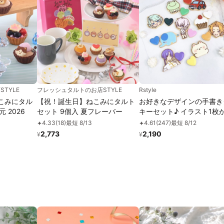
TYLE
フレッシュタルトのお店STYLE
Rstyle
こみにタル
【祝！誕生日】ねこみにタルト
お好きなデザインの手書き
 2026
セット 9個入 夏フレーバー
キーセット♪ イラスト1枚
入可能！ハート付き《イラ
4.33
(
18
)
最短 8/13
4.61
(
247
)
最短 8/12
✦
✦
クッキー｜頂いた画像から
2,773
2,190
¥
¥
りします✧》