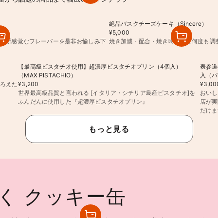
絶品バスクチーズケーキ（Sincere）
¥5,000
種の新感覚なフレーバーを是非お愉しみ下
焼き加減・配合・焼き時間など何度も調
【最高級ピスタチオ使用】超濃厚ピスタチオプリン（4個入）
表参道
（MAX PISTACHIO）
入（パ
そろえた
¥3,200
¥3,00
世界最高級品質と言われる [イタリア・シチリア島産ピスタチオ]を
おいし
ふんだんに使用した『超濃厚ピスタチオプリン』
店が実
だけま
もっと見る
く クッキー缶