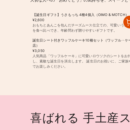
【誕生日ギフト】うさもっち 4種4個入（OIMO & MOTCH）
¥2,600
おもちとあんこを包んだチーズムース仕立ての、可愛いうさ
を食べ比べでき、年齢問わず贈りやすいギフトです。
誕生日シート付きワッフルケーキ10種セット（ワッフル・ケ
店）
¥3,050
人気商品「ワッフルケーキ」に可愛いロウソクのシートをお
し、素敵な誕生日を演出します。 誕生日のお祝いに、ご家族
でお楽しみください。
喜ばれる 手土産