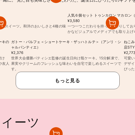
人気６個セット トゥンカロン マカロン（M
¥3,580
ぎ型スイーツ。和洋のおいしさと4種の味
一つ一つこだわりを持って手作りしてお
かなビジュアルでメディアでも取り上げ
ーキの
ガトー・パルフェ＜ショートケーキ・ザッハトルテ＞（アンリ・シ
ねこみ
ャルパンティエ）
店STY
¥2,376
¥2,77
付け
世界大会優勝パティシエ監修の誕生日向け瓶ケーキ。15分解凍で、
可愛い
や友人
果実やクリームのフレッシュな味わいを自宅で楽しめるスイーツで
デザイ
す。
ぴった
もっと見る
スイーツ