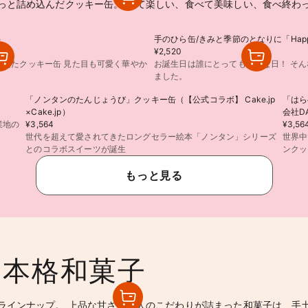
っと詰め込んだクッキー缶。 見て楽しい、食べて美味しい、食べ終わ
）
手のひら缶/きみと季節のとなりに「HappyBi
¥2,520
えたクッキー缶 見た目も可愛く華やか
お誕生日は誰にとっても特別な日！ そ
ました。
「ノンタンのたんじょうび」クッキー缶（【公式コラボ】 Cake.jp
「はら
×Cake.jp）
会社D
業地の
¥3,564
¥3,56
世代を超えて愛されてきたロングセラー絵本「ノンタン」シリーズ
世界中
とのコラボスイーツが誕生
ンクッ
もっと見る
 本格和菓子
ラインナップ。 上品な甘さと職人のこだわりが詰まった和菓子は、手