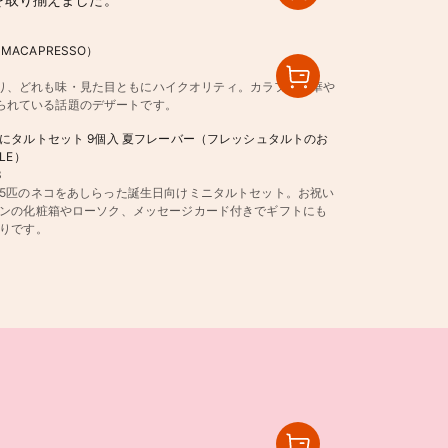
ACAPRESSO）
り、どれも味・見た目ともにハイクオリティ。カラフルで華や
られている話題のデザートです。
にタルトセット 9個入 夏フレーバー（フレッシュタルトのお
LE）
3
5匹のネコをあしらった誕生日向けミニタルトセット。お祝い
ンの化粧箱やローソク、メッセージカード付きでギフトにも
りです。