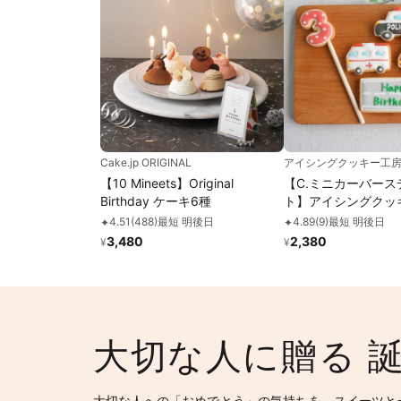
Cake.jp ORIGINAL
アイシングクッキー工房L
【10 Mineets】Original
【C.ミニカーバース
Birthday ケーキ6種
ト】アイシングクッ
ー 救急車 消防車 パ
4.51
(
488
)
最短 明後日
4.89
(
9
)
最短 明後日
✦
✦
チギフト ケーキデ
3,480
2,380
¥
¥
パトカー 男の子 誕
トッピング かわいい
大切な人に贈る 
大切な人への「おめでとう」の気持ちを、スイーツと