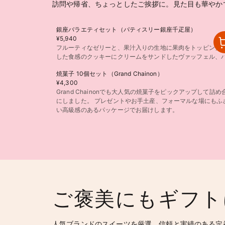
訪問や帰省、ちょっとしたご挨拶に。見た目も華やか
銀座バラエティセット（パティスリー銀座千疋屋）
¥5,940
フルーティなゼリーと、果汁入りの生地に果肉をトッピング
した食感のクッキーにクリームをサンドしたヴァッフェル、
焼菓子 10個セット（Grand Chainon）
¥4,300
Grand Chainonでも大人気の焼菓子をピックアップして詰め
にしました。 プレゼントやお手土産、フォーマルな場にもふ
い高級感のあるパッケージでお届けします。
ご褒美にもギフト
人気ブランドのスイーツを厳選。信頼と実績のある定