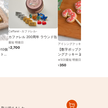
1
Caffarel -カファレル-
カファレル 200周年 ラウンド缶
最短 明後日
アイシングクッキー工房LEAP
2,700
¥
10個
【数字ポップクッキー】アイシ
テト専
ングクッキー 誕生日 ケーキ ク
ッキー 数字 デコレーションケー
5
(
3
)
最短 明後日
✦
キ オリジナルケーキ かわいい
350
¥
お菓子 推し活 推しケーキ
を取り揃えました。