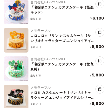
合同会社HAPPY SMILE
「名探偵コナン」カスタムケーキ（怪盗
キッド）
6,100
¥
最短 8/21
メモラーブル
コロコロクリリン カスタムケーキ【サ
ンリオキャラクターズ エンジョイアイ
ドルシリーズ】
5,800
¥
最短 明日
合同会社HAPPY SMILE
「名探偵コナン」カスタムケーキ（世良
真純）
5,800
¥
最短 8/21
メモラーブル
クロミ カスタムケーキ【サンリオキャ
ラクターズ エンジョイアイドルシリー
ズ】
6,800
¥
最短 明日