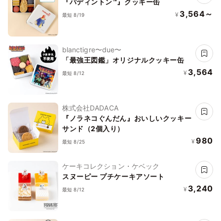
『パディントン™』クッキー缶
3,564～
¥
最短 8/19
blanctigre〜due〜
「最強王図鑑」オリジナルクッキー缶
3,564
¥
最短 8/12
株式会社DADACA
『ノラネコぐんだん』おいしいクッキー
サンド（2個入り）
980
¥
最短 8/25
ケーキコレクション・ケベック
スヌーピー プチケーキアソート
3,240
¥
最短 8/12