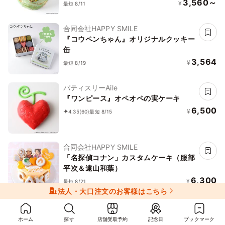
3,560～
¥
最短 8/11
合同会社HAPPY SMILE
『コウペンちゃん』オリジナルクッキー
缶
3,564
¥
最短 8/19
パティスリーAile
『ワンピース』オペオペの実ケーキ
6,500
¥
4.35
(60)
最短 8/15
合同会社HAPPY SMILE
「名探偵コナン」カスタムケーキ（服部
平次＆遠山和葉）
6,300
¥
最短 8/21
法人・大口注文のお客様はこちら
Cake.jp
「mofusand」もふもふ巾着入りチョコ
ホーム
探す
店舗受取予約
記念日
ブックマーク