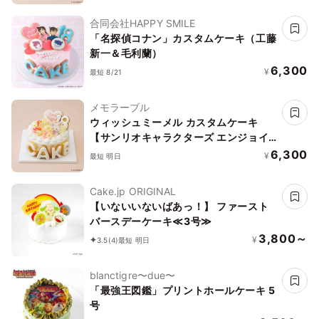
合同会社HAPPY SMILE
「名探偵コナン」カスタムケーキ（工藤
新一＆毛利蘭）
6,300
¥
最短 8/21
メモラーブル
ウィッシュミーメル カスタムケーキ
【サンリオキャラクターズ エンジョイ
アイドルシリーズ】
6,300
¥
最短 明日
Cake.jp ORIGINAL
【いないいないばあっ！】 ファースト
バースデーケーキ≪3号≫
3,800～
¥
3.5
(4)
最短 明日
blanctigre〜due〜
「最強王図鑑」プリントホールケーキ 5
号