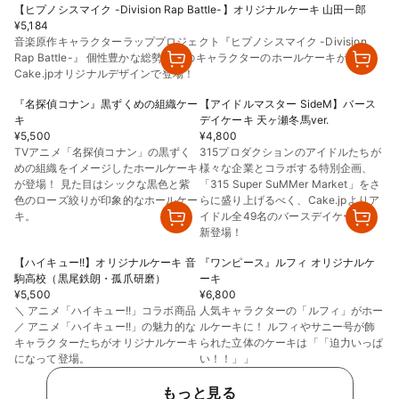
【ヒプノシスマイク -Division Rap Battle-】オリジナルケーキ 山田一郎
¥5,184
音楽原作キャラクターラッププロジェクト『ヒプノシスマイク -Division
Rap Battle-』 個性豊かな総勢18人のキャラクターのホールケーキが
Cake.jpオリジナルデザインで登場！
『名探偵コナン』黒ずくめの組織ケー
【アイドルマスター SideM】バース
キ
デイケーキ 天ヶ瀬冬馬ver.
¥5,500
¥4,800
TVアニメ「名探偵コナン」の黒ずく
315プロダクションのアイドルたちが
めの組織をイメージしたホールケーキ
様々な企業とコラボする特別企画、
が登場！ 見た目はシックな黒色と紫
「315 Super SuMMer Market」をさ
色のローズ絞りが印象的なホールケー
らに盛り上げるべく、Cake.jpよりア
キ。
イドル全49名のバースデイケーキが
新登場！
【ハイキュー!!】オリジナルケーキ 音
『ワンピース』ルフィ オリジナルケ
駒高校（黒尾鉄朗・孤爪研磨）
ーキ
¥5,500
¥6,800
＼ アニメ「ハイキュー!!」コラボ商品
人気キャラクターの「ルフィ」がホー
／ アニメ「ハイキュー!!」の魅力的な
ルケーキに！ ルフィやサニー号が飾
キャラクターたちがオリジナルケーキ
られた立体のケーキは「「迫力いっぱ
になって登場。
い！！」」
もっと見る