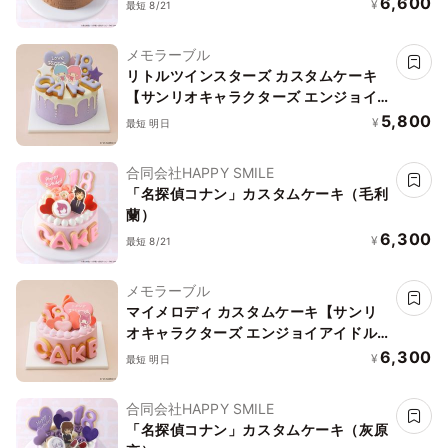
6,600
¥
最短 8/21
メモラーブル
リトルツインスターズ カスタムケーキ
【サンリオキャラクターズ エンジョイ
アイドルシリーズ】
5,800
¥
最短 明日
合同会社HAPPY SMILE
「名探偵コナン」カスタムケーキ（毛利
蘭）
6,300
¥
最短 8/21
メモラーブル
マイメロディ カスタムケーキ【サンリ
オキャラクターズ エンジョイアイドル
シリーズ】
6,300
¥
最短 明日
合同会社HAPPY SMILE
「名探偵コナン」カスタムケーキ（灰原