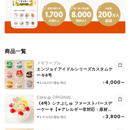
商品一覧
メモラーブル
エンジョイアイドルシリーズカスタムケ
ーキ4号
4,000～
¥
4.34
(237)
最短 明日
Cake.jp ORIGINAL
《4号》シナぷしゅ ファーストバースデ
ーケーキ【※アレルギー非対応：原材料
の一部に、小麦・卵・乳成分・大豆を含
3,800～
¥
4.37
(232)
最短 明日
む】