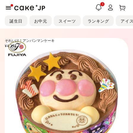
3
誕生日
お中元
スイーツ
ランキング
アイ
キャラクター
それいけ！アンパンマンケーキ
¥4,752