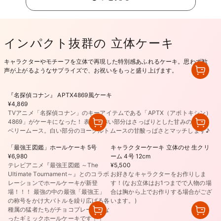
インパクト抜群の 立体ケーキ
キャラクターやモチーフを立体で再現した特別感あふれるケーキ。思わず歓
声が上がるようなサプライズで、お祝いをもっと盛り上げます。
『名探偵コナン』 APTX4869風ケーキ
¥4,869
TVアニメ「名探偵コナン」のキーアイテムである「APTX（アポトキシン）
4869」がケーキになった！ 表面、赤い部分はさっぱりとした甘みのストロ
ベリームース。白い部分のヨーグルトムースの甘酸っぱさとマッチします♪
「最強王図鑑」ホールケーキ 5号
キャラクターケーキ 立体のせ 生クリ
¥6,980
ーム 4号 12cm
テレビアニメ『最強王図鑑 ～The
¥5,500
Ultimate Tournament～』とのコラボ
お好きなキャラクターをお作りしま
レーションでホールケーキが新登
す！(なお立体はお1つまでで人物の場
場！！！ 最強の中の最強「最強王」
合は胸から上でお作りする場合がござ
の称号をかけ大バトルを繰り広げる各
います。)
種属の猛者たちがチョコプレートにな
ったギミックホールケーキです！！