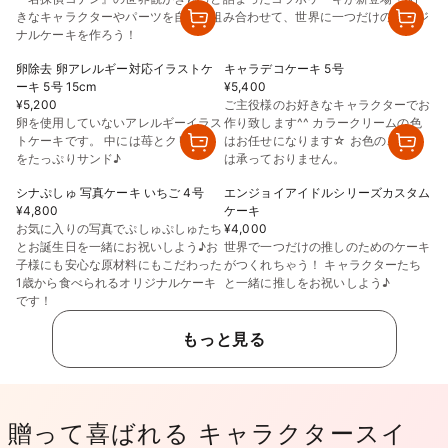
きなキャラクターやパーツを自由に組み合わせて、世界に一つだけのオリジ
ナルケーキを作ろう！
卵除去 卵アレルギー対応イラストケ
キャラデコケーキ 5号
ーキ 5号 15cm
¥5,400
¥5,200
ご主役様のお好きなキャラクターでお
卵を使用していないアレルギーイラス
作り致します^^ カラークリームの色
トケーキです。 中には苺とクリーム
はお任せになります☆ お色のご指定
をたっぷりサンド♪
は承っておりません。
シナぷしゅ 写真ケーキ いちご 4号
エンジョイアイドルシリーズカスタム
¥4,800
ケーキ
お気に入りの写真でぷしゅぷしゅたち
¥4,000
とお誕生日を一緒にお祝いしよう♪お
世界で一つだけの推しのためのケーキ
子様にも安心な原材料にもこだわった
がつくれちゃう！ キャラクターたち
1歳から食べられるオリジナルケーキ
と一緒に推しをお祝いしよう♪
です！
もっと見る
贈って喜ばれる キャラクタースイ