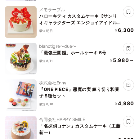
メモラーブル
ハローキティ カスタムケーキ【サンリ
オキャラクターズ エンジョイアイドル
シリーズ】
6,300
¥
最短 明日
blanctigre〜due〜
「最強王図鑑」ホールケーキ 5号
5,980～
¥
最短 8/11
株式会社Enny
『ONE PIECE』悪魔の実 練り切り和菓
子 5種セット
4,980
¥
最短 8/18
合同会社HAPPY SMILE
「名探偵コナン」カスタムケーキ（工藤
新一）