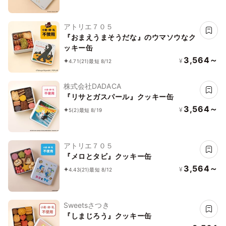
アトリエ７０５
『おまえうまそうだな』のウマソウなク
ッキー缶
3,564～
¥
4.71
(21)
最短 8/12
株式会社DADACA
『リサとガスパール』クッキー缶
3,564～
¥
5
(2)
最短 8/19
アトリエ７０５
『メロとタビ』クッキー缶
3,564～
¥
4.43
(21)
最短 8/12
Sweetsさつき
『しまじろう』クッキー缶