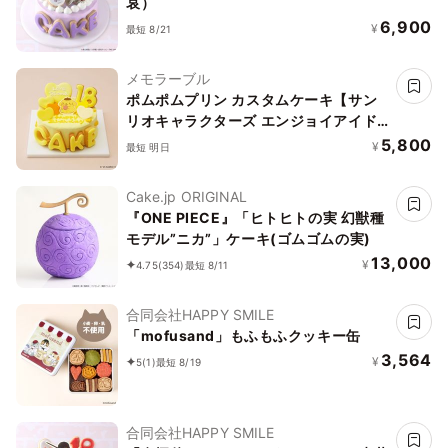
哀）
6,900
¥
最短 8/21
メモラーブル
ポムポムプリン カスタムケーキ【サン
リオキャラクターズ エンジョイアイド
ルシリーズ】
5,800
¥
最短 明日
Cake.jp ORIGINAL
『ONE PIECE』「ヒトヒトの実 幻獣種
モデル”ニカ”」ケーキ(ゴムゴムの実)
13,000
¥
4.75
(354)
最短 8/11
合同会社HAPPY SMILE
「mofusand」もふもふクッキー缶
3,564
¥
5
(1)
最短 8/19
合同会社HAPPY SMILE