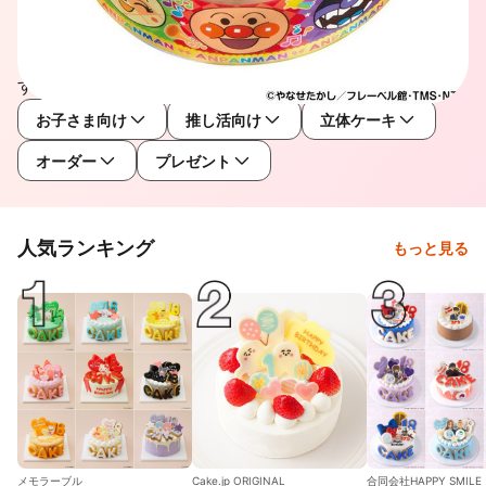
人気キャラクターをモチーフにしたケーキを豊富にライン
ナップ。 誕生日や記念日などの特別な日を、見て楽し
い・食べて美味しいキャラクターケーキで華やかに彩りま
す。
お子さま向け
推し活向け
立体ケーキ
オーダー
プレゼント
人気ランキング
もっと見る
メモラーブル
Cake.jp ORIGINAL
合同会社HAPPY SMILE