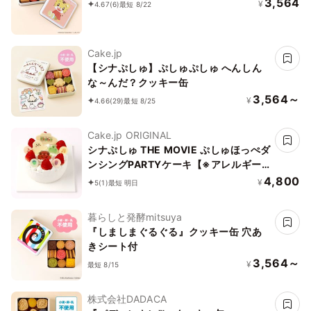
3,564
¥
4.67
(6)
最短 8/22
Cake.jp
【シナぷしゅ】ぷしゅぷしゅ へんしん
な～んだ？クッキー缶
3,564～
¥
4.66
(29)
最短 8/25
Cake.jp ORIGINAL
シナぷしゅ THE MOVIE ぷしゅほっぺダ
ンシングPARTYケーキ【※アレルギー
非対応：原材料の一部に、小麦・卵・乳
4,800
¥
5
(1)
最短 明日
成分・大豆を含む】
暮らしと発酵mitsuya
『しましまぐるぐる』クッキー缶 穴あ
きシート付
3,564～
¥
最短 8/15
株式会社DADACA