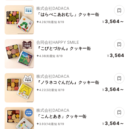
株式会社DADACA
「はらぺこあおむし」クッキー缶
3,564～
¥
4.26
(19)
最短 8/19
合同会社HAPPY SMILE
『こびとづかん』クッキー缶
3,564
¥
4.38
(8)
最短 8/19
株式会社DADACA
『ノラネコぐんだん』クッキー缶
3,564～
¥
4.22
(32)
最短 8/19
株式会社DADACA
「こんとあき」クッキー缶
3,564～
¥
3.93
(14)
最短 8/19