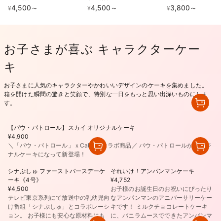
を含む】
4,500
～
4,500
～
3,800
～
¥
¥
¥
お子さまが喜ぶ キャラクターケー
キ
お子さまに人気のキャラクターやかわいいデザインのケーキを集めました。
箱を開けた瞬間の驚きと笑顔で、特別な一日をもっと思い出深いものにしま
す。
【パウ・パトロール】スカイ オリジナルケーキ
¥4,900
＼「パウ・パトロール」ｘCake.jpコラボ商品／ パウ・パトロールがオリジ
ナルケーキになって新登場！
シナぷしゅ ファーストバースデーケ
それいけ！アンパンマンケーキ
ーキ《4号》
¥4,752
¥4,500
お子様のお誕生日のお祝いにぴったり
テレビ東京系列にて放送中の乳幼児向
なアンパンマンのアニバーサリーケー
け番組「シナぷしゅ」とコラボレーシ
キです！ ミルクチョコレートケーキ
ョン。 お子様にも安心な原材料にも
に、バニラムースでできたアンパンマ