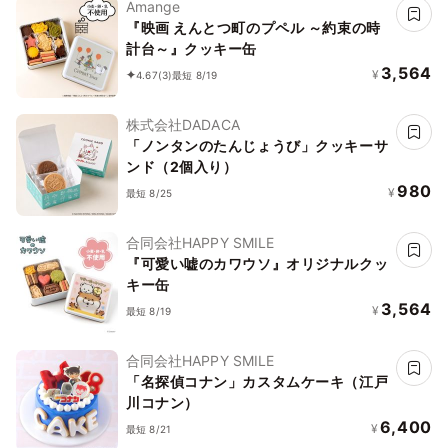
Amange
『映画 えんとつ町のプペル ～約束の時
計台～』クッキー缶
3,564
¥
4.67
(3)
最短 8/19
株式会社DADACA
「ノンタンのたんじょうび」クッキーサ
ンド（2個入り）
980
¥
最短 8/25
合同会社HAPPY SMILE
『可愛い嘘のカワウソ』オリジナルクッ
キー缶
3,564
¥
最短 8/19
合同会社HAPPY SMILE
「名探偵コナン」カスタムケーキ（江戸
川コナン）
6,400
¥
最短 8/21