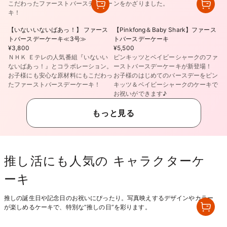
こだわったファーストバースデーケー
ンをかざりました。
キ！
【いないいないばあっ！】 ファース
【Pinkfong＆Baby Shark】ファース
トバースデーケーキ≪3号≫
トバースデーケーキ
¥3,800
¥5,500
ＮＨＫ Ｅテレの人気番組『いないい
ピンキッツとベイビーシャークのファ
ないばあっ！』とコラボレーション。
ーストバースデーケーキが新登場！
お子様にも安心な原材料にもこだわっ
お子様のはじめてのバースデーをピン
たファーストバースデーケーキ！
キッツ＆ベイビーシャークのケーキで
お祝いができます♪
もっと見る
推し活にも人気の キャラクターケ
ーキ
推しの誕生日や記念日のお祝いにぴったり。写真映えするデザインやカラー
が楽しめるケーキで、特別な“推しの日”を彩ります。