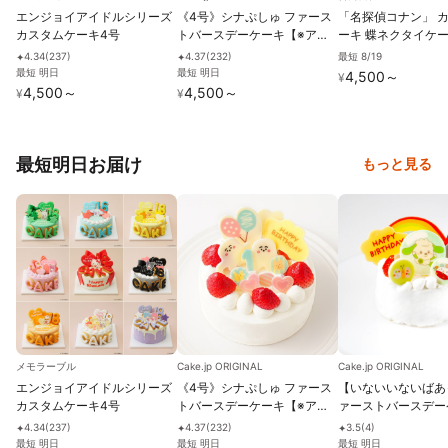
エンジョイアイドルシリーズ
《4号》シナぷしゅ ファース
「名探偵コナン」 
カスタムケーキ4号
トバースデーケーキ【※アレ
ーキ 蝶ネクタイケ
ルギー非対応：原材料の一部
＞
最短 8/19
4.34
(
237
)
4.37
(
232
)
✦
✦
に、小麦・卵・乳成分・大豆
最短 明日
最短 明日
4,500
～
¥
を含む】
4,500
～
4,500
～
¥
¥
最短明日お届け
もっと見る
メモラーブル
Cake.jp ORIGINAL
Cake.jp ORIGINAL
エンジョイアイドルシリーズ
《4号》シナぷしゅ ファース
【いないいないばあ
カスタムケーキ4号
トバースデーケーキ【※アレ
ァーストバースデー
ルギー非対応：原材料の一部
≪3号≫
4.34
(
237
)
4.37
(
232
)
3.5
(
4
)
✦
✦
✦
に、小麦・卵・乳成分・大豆
最短 明日
最短 明日
最短 明日