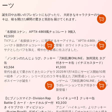
ーツ
誕生日やお祝いのプレゼントにもぴったり。 大好きなキャラクターのケー
キは、箱を開けた瞬間の驚きと笑顔を届けてくれます。
「名探偵コナン」 APTX-4869風チョコレート 9個入
¥2,500
TVアニメ「名探偵コナン」に登場するキーアイテム「APTX-4869」が、イ
ンパクト抜群のチョコレートになって登場！ ホワイトチョコレートにサク
サクとしたパフを加え、軽やかな食感に仕上げました。
「ノンタンのたんじょうび」クッキー
「刀剣乱舞ONLINE」 加州清光 タグ
缶
付きケーキ缶（イチゴカスタード）
¥3,564
¥1,300
世代を超えて愛されてきたロングセラ
2025年1月14日にサービス開始10周
ー絵本「ノンタン」シリーズとのコラ
年を迎えた 刀剣育成シミュレーショ
ボスイーツが誕生！
ンゲーム「刀剣乱舞ONLINE」とのコ
ラボレーションでタグ付きケーキ缶が
新登場！
【ヒプノシスマイク-Division Rap
【ハイキュー!! 】クッキー缶
Battle-】カード・カードホルダー付
¥3,300
き イケブクロ・ディビジョン
アニメ「ハイキュー!!」よりクッキー
（Buster Bros!!!）デザインチョコレ
缶が新登場！ Cake.jpオリジナル描き