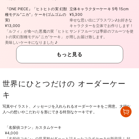
『ONE PIECE』「ヒトヒトの実 幻獣
立体キャラクターケーキ 5号 15cm
種モデル”ニカ”」ケーキ(ゴムゴムの
¥5,300
実)
幸せな思い出にプラスワン♪お好きな
¥13,000
キャラクターを立体でお作りします！
「ルフィ」が食べた悪魔の実「ヒトヒ
サンドフルーツは季節のフルーツを使
トの実幻獣種モデル”ニカ”ケーキ」 が
用しお届け致します。
美味しいケーキになりました ♪
もっと見る
世界にひとつだけの オーダーケー
キ
写真やイラスト、メッセージを入れられるオーダーケーキをご用意。大切な
人への想いやこだわりを形にできる特別なケーキです。
「名探偵コナン」カスタムケーキ
¥4,000
『名探偵コナン』の世界観がぎゅっと詰まったコラボケーキが新登場！ 好