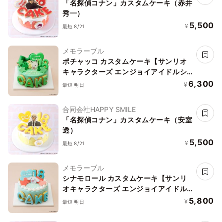
「名探偵コナン」カスタムケーキ（赤井
秀一）
5,500
¥
最短 8/21
メモラーブル
ポチャッコ カスタムケーキ【サンリオ
キャラクターズ エンジョイアイドルシ
リーズ】
6,300
¥
最短 明日
合同会社HAPPY SMILE
「名探偵コナン」カスタムケーキ（安室
透）
5,500
¥
最短 8/21
メモラーブル
シナモロール カスタムケーキ【サンリ
オキャラクターズ エンジョイアイドル
シリーズ】
5,800
¥
最短 明日