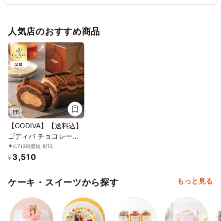
人気店のおすすめ商品
PR
【GODIVA】【送料込】
ゴディバ チョコレート
ロールケーキ お中元
4.7
(30)
最短 8/12
3,510
2026
¥
もっと見る
ケーキ・スイーツから探す