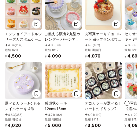
エンジョイアイドルシ
◻︎燃える演出♪丸型カ
丸写真ケーキチョコレ
セミオ
リーズカスタムケーキ
レンダー バーンアウ
ート 苺×フランボワー
キ✧ 
4号
ェイケーキ 3号《選べ
ズ 4号(3~4名様向け)
｜プリ
4.34
(237)
4.05
(39)
4.6
(102)
3.83
(
最短 8/11
る10色｜センイルケ
最短 8/12
最短 明後日
ンイル
最短 8/1
4,500
4,090
4,070
4,8
ーキ｜韓国｜お好きな
｜薔薇
¥
¥
¥
¥
日付とメッセージ｜サ
真と数
プライズ》
選べるカラー♪くもセ
感謝状ケーキ
デコカラーが選べる！
◯写真
ンイルケーキ 4号
12cm×15cm
ハートのドリップ2D
《選べ
ケーキ ランチボック
トケー
4.63
(355)
4.71
(182)
4.91
(110)
4.4
(2
最短 明後日
最短 明後日
ス 濃厚チョコVer.
最短 8/11
ケーキ
最短 8/1
4,020
5,060
3,500
4,0
お祝い
¥
¥
¥
¥