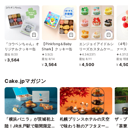
『コウペンちゃん』オ
【Pinkfong＆Baby
エンジョイアイドルシ
《4号
リジナルクッキー缶
Shark】クッキー缶
リーズカスタムケーキ
ァース
4号
ーキ【
最短 8/20
3.5
(2)
4.34
(237)
4.37
(
最短 8/14
最短 8/11
対応：
最短 明
3,564
¥
3,564
4,500
4,5
に、小
¥
¥
¥
分・大
Cake.jpマガジン
「横浜バニラ」が茨城初上
札幌プリンスホテルの天空
ザ・プ
陸！JR水戸駅で期間限定ポ
で味わう秋のアフタヌーン
「茶寮