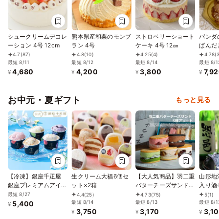
シュークリームデコレ
熊本県産和栗のモンブ
ストロベリーショート
パンダ
ーション 4号 12cm
ラン 4号
ケーキ 4号 12㎝
ぱんだ 誕生日 動物 ケ
ーキ
4.7
(87)
4.8
(10)
4.25
(4)
4.78
(
最短 8/11
最短 8/12
最短 8/14
最短 8/1
4,680
4,200
3,800
7,9
¥
¥
¥
¥
お中元・夏ギフト
もっと見る
【冷凍】銀座千疋屋
生クリーム大福6個セ
【大人気商品】羽二重
山形地
銀座プレミアムアイス
ット×2箱
バターチーズサンド5
入り酒
10個
種アソート
込み水
最短 8/27
4.4
(25)
4.73
(75)
5
(1)
最短 8/14
最短 8/13
最短 8/1
5,400
¥
3,750
3,170
3,1
¥
¥
¥