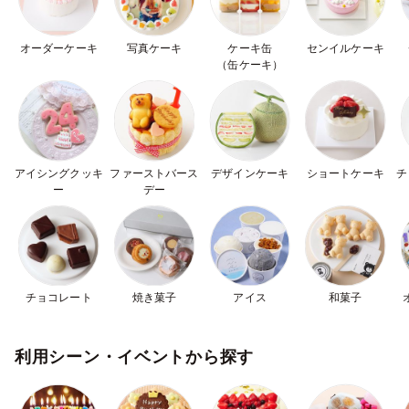
オーダーケーキ
写真ケーキ
ケーキ缶
センイルケーキ
（缶ケーキ）
アイシング
クッキ
ファースト
バース
デザインケーキ
ショートケーキ
チ
ー
デー
チョコレート
焼き菓子
アイス
和菓子
利用シーン・イベントから探す