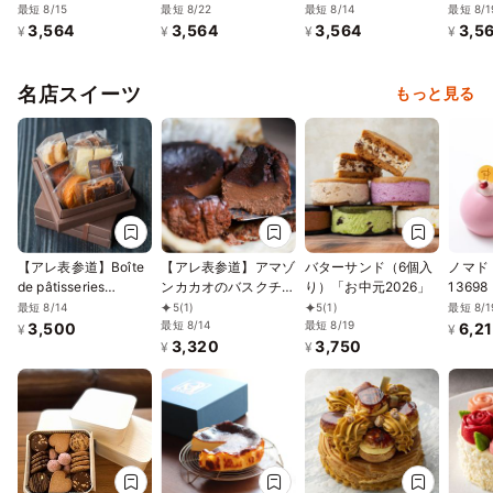
最短 8/15
最短 8/22
最短 8/14
最短 8/1
3,564
3,564
3,564
3,5
¥
¥
¥
¥
名店スイーツ
もっと見る
【アレ表参道】Boîte
【アレ表参道】アマゾ
バターサンド（6個入
ノマド
de pâtisseries
ンカカオのバスクチー
り）「お中元2026」
13698
assorties【大】
ズケーキ 4号
最短 8/14
最短 8/1
5
(1)
5
(1)
最短 8/14
最短 8/19
3,500
6,2
¥
¥
3,320
3,750
¥
¥