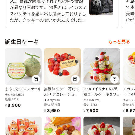
入。 薔薇が綺麗でそれぞれの味や食感
♪ 
が異なり素敵です。 漆黒とは…イカスミ
て本
スパゲティを思い出し躊躇しておりまし
美味
たが、クッキーのせいか大丈夫でした
(^o
（笑）
誕生日ケーキ
もっと見る
まるごとメロンケーキ
無添加 生デコ 苺たっ
irina（イリナ）の25
メガフ
ぷり デコレーション
種ロールケーキタワー
ード 4
4.74
(2357)
最短 8/12
4号 12cm
キット4段（25個入）
4.3
(226)
4.64
(321)
4.5
(2)
8,900
最短 明後日
最短 8/12
最短 8/1
¥
3,650
7,500
6,5
¥
¥
¥