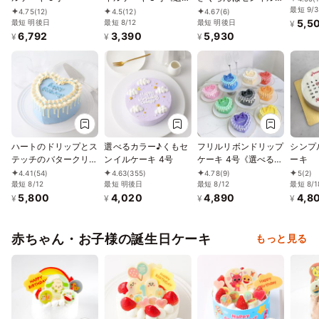
る9色｜韓国｜誕生日
ーキ 5号
最短 9/3
4.75
(12)
4.5
(12)
4.67
(6)
5,5
最短 明後日
｜お好きな日付とメッ
最短 8/12
最短 明後日
¥
6,792
3,390
5,930
セージ♪》
¥
¥
¥
ハートのドリップとス
選べるカラー♪くもセ
フリルリボンドリップ
シンプ
テッチのバタークリー
ンイルケーキ 4号
ケーキ 4号《選べる9
ーキ
ムデコレーション 4号
色｜センイルケーキ｜
4.41
(54)
4.63
(355)
4.78
(9)
5
(2)
《センイルケーキ》
最短 8/12
最短 明後日
韓国｜お好きなメッセ
最短 8/12
最短 8/1
5,800
4,020
4,890
4,8
ージ♪》
¥
¥
¥
¥
赤ちゃん・お子様の誕生日ケーキ
もっと見る