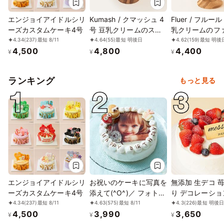
エンジョイアイドルシリ
Kumash / クマッシュ 4
Fluer / フルール
ーズカスタムケーキ4号
号 豆乳クリームのスマ
乳クリームのフ
ッシュケーキ グルテン
バースデーケーキ
4.34
(237)
最短 8/11
4.64
(55)
最短 明後日
4.62
(159)
最短 明後
4,500
4,800
4,400
フリー 小麦不使用
キトッパー付き 
¥
¥
¥
ンフリー 小麦・
用
ランキング
もっと見る
エンジョイアイドルシリ
お祝いのケーキに写真を
無添加 生デコ 
ーズカスタムケーキ4号
添えて(^O^)／ フォト
り デコレーショ
写真 ケーキ 4号
12cm
4.34
(237)
最短 8/11
4.63
(575)
最短 8/11
4.3
(226)
最短 明後
4,500
3,990
3,650
¥
¥
¥