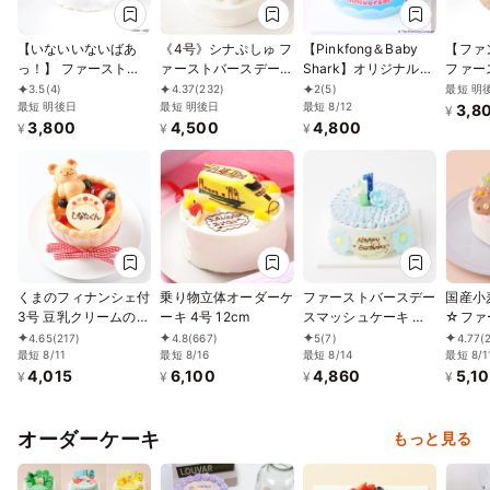
【いないいないばあ
《4号》シナぷしゅ フ
【Pinkfong＆Baby
【ファ
っ！】 ファーストバ
ァーストバースデーケ
Shark】オリジナルケ
ファー
ースデーケーキ≪3号
ーキ【※アレルギー非
ーキ
チョコ
最短 明
3.5
(4)
4.37
(232)
2
(5)
≫
最短 明後日
対応：原材料の一部
最短 明後日
最短 8/12
≪3号
3,8
¥
3,800
4,500
4,800
に、小麦・卵・乳成
¥
¥
¥
分・大豆を含む】
くまのフィナンシェ付
乗り物立体オーダーケ
ファーストバースデー
国産小
3号 豆乳クリームのフ
ーキ 4号 12cm
スマッシュケーキ ブ
☆ファ
ァーストバースデーケ
ルー 4号 12㎝
デーケー
4.65
(217)
4.8
(667)
5
(7)
4.77
(
ーキ
最短 8/11
最短 8/16
最短 8/14
王冠の
最短 8/1
4,015
6,100
4,860
5,1
♪
¥
¥
¥
¥
オーダーケーキ
もっと見る