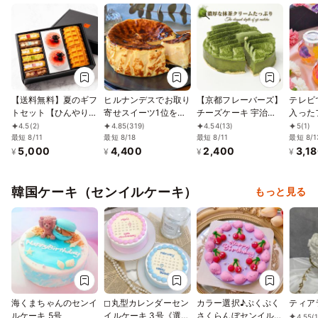
【送料無料】夏のギフ
ヒルナンデスでお取り
【京都フレーバーズ】
テレビ
トセット【ひんやりス
寄せスイーツ1位を獲
チーズケーキ 宇治抹
入った
イーツ詰め合わせ】お
得！誕生日に 熟成で
茶 誕生日プレゼント
ーツゼリ
4.5
(2)
4.85
(319)
4.54
(13)
5
(1)
中元2026
最短 8/11
旨味成分約2倍！グル
最短 8/18
最短 8/11
贈り物 お中元2026
中元20
最短 8/1
5,000
4,400
2,400
3,1
テンフリーの「熟成バ
¥
¥
¥
¥
スクチーズケーキ」
誕生日プレゼント
韓国ケーキ（センイルケーキ）
もっと見る
海くまちゃんのセンイ
◻︎丸型カレンダーセン
カラー選択♪ぷくぷく
ティア
ルケーキ 5号
イルケーキ 3号《選べ
さくらんぼセンイルケ
4.55
(