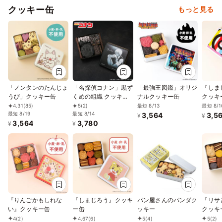
クッキー缶
もっと見る
「ノンタンのたんじょ
「名探偵コナン」黒ず
「最強王図鑑」オリジ
『しま
うび」クッキー缶
くめの組織 クッキー
ナルクッキー缶
クッキ
缶（バーボン）
ート付
最短 8/13
最短 8/1
4.31
(85)
5
(2)
最短 8/19
最短 8/14
3,564
3,5
¥
¥
3,564
3,780
¥
¥
『りんごかもしれな
『しまじろう』クッキ
パン屋さんのパンダク
『リサ
い』クッキー缶
ー缶
ッキー
クッキ
4
(2)
4.67
(6)
5
(4)
5
(2)