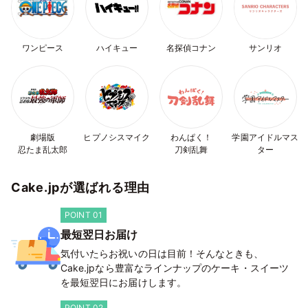
ワンピース
ハイキュー
名探偵コナン
サンリオ
劇場版
ヒプノシスマイク
わんぱく！
学園アイドルマス
忍たま乱太郎
刀剣乱舞
ター
Cake.jpが選ばれる理由
POINT 01
最短翌日お届け
気付いたらお祝いの日は目前！そんなときも、
Cake.jpなら豊富なラインナップのケーキ・スイーツ
を最短翌日にお届けします。
POINT 02