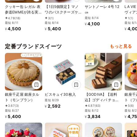
クッキー缶 レガル 表
【1日5個限定】マノ
サントノーレ 4号 12
LA VI
参道EMMEが誇る実力
ワのバスクチーズケー
㎝
ヴィア
の一品
キ5号（15cm）
12㎝
最短 8/14
4.78
(18)
3
(1)
1
(1)
最短 8/11
最短 8/14
最短 8/1
4,100
¥
4,500
5,400
4,0
¥
¥
¥
定番ブランドスイーツ
もっと見る
銀座千疋屋 銀座タル
ビスキュイ30枚入
【GODIVA】【送料
銀座千
ト（モンブラン）
込】ゴディバ チョコ
ト（フ
最短 8/29
レートケーキ お中元
2,592
3.67
(3)
4.87
(63)
5
(6)
¥
最短 8/27
2026
最短 8/12
最短 8/2
5,400
3,834
4,7
¥
¥
¥