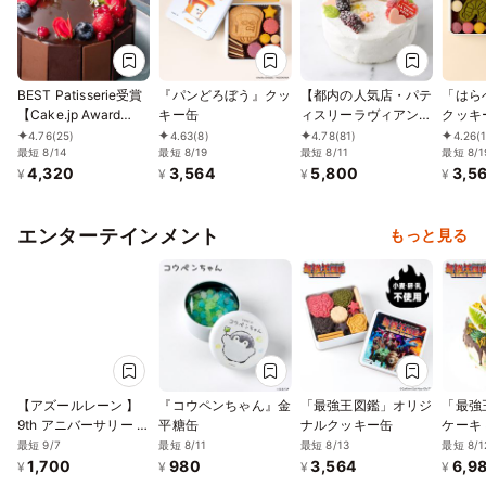
BEST Patisserie受賞
『パンどろぼう』クッ
【都内の人気店・パテ
「はら
【Cake.jp Award
キー缶
ィスリーラヴィアンレ
クッキ
2026 ー誕生日ケーキ
ーヴ】 ジェンダーリ
4.76
(25)
4.63
(8)
4.78
(81)
4.26
(
部門ー】 【神戸洋藝
最短 8/14
最短 8/19
ビールケーキ 4号
最短 8/11
最短 8/1
4,320
3,564
5,800
3,5
菓子ボックサン】ショ
12cm
¥
¥
¥
¥
コラ・フルール・レリ
ーフ 4号 誕生日
エンターテインメント
もっと見る
【アズールレーン 】
『コウペンちゃん』金
「最強王図鑑」オリジ
「最強
9th アニバーサリー ア
平糖缶
ナルクッキー缶
ケーキ 
クリルコースター付き
最短 9/7
最短 8/11
最短 8/13
最短 8/1
ケーキ缶（大鳳）
1,700
980
3,564
6,9
¥
¥
¥
¥