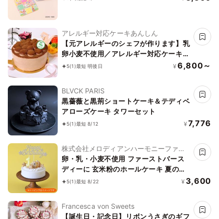
アレルギー対応ケーキあんしん
【元アレルギーのシェフが作ります】乳
卵小麦不使用／アレルギー対応ケーキ／
チョコレートケーキ4号（12cm）ヴィ
6,800～
¥
5
(1)
最短 明後日
ーガン対応
BLVCK PARIS
黒薔薇と黒荊ショートケーキ＆テディベ
アローズケーキ タワーセット
7,776
¥
5
(1)
最短 8/12
株式会社メロディアンハーモニーファイ
ン
卵・乳・小麦不使用 ファーストバース
ディーに 玄米粉のホールケーキ 夏の贈
り物に
3,600
¥
5
(1)
最短 8/22
Francesca von Sweets
【誕生日・記念日】リボンうさぎのギフ