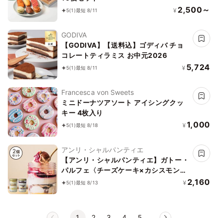
2,500～
¥
5
(1)
最短 8/11
GODIVA
【GODIVA】【送料込】ゴディバ チョ
コレートティラミス お中元2026
5,724
¥
5
(1)
最短 8/11
Francesca von Sweets
ミニドーナツアソート アイシングクッ
キー 4枚入り
1,000
¥
5
(1)
最短 8/18
アンリ・シャルパンティエ
【アンリ・シャルパンティエ】ガトー・
パルフェ〈チーズケーキ×カシスモンブ
ラン〉
2,160
¥
5
(1)
最短 8/13
1
2
3
4
5