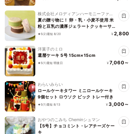
株式会社メロディアンハーモニーファイ
ン
夏の贈り物に！ 卵・乳・小麦不使用 米
粉と豆乳の濃厚ジェラートクッキーサン
ド アイス 2026 お中元2026
2,800
¥
5
(2)
最短 8/20
洋菓子のミロ
還暦ケーキ 5号 15cm×15cm
7,060～
¥
5
(1)
最短 明後日
わらいみらい
ロールケーキタワー ミニロールケーキ
9個セット ロウソク ピック トレー付き
3,000～
¥
5
(1)
最短 8/13
おやつのこみち Cheminシュマン
【5号】チョコミント・レアチーズケー
キ