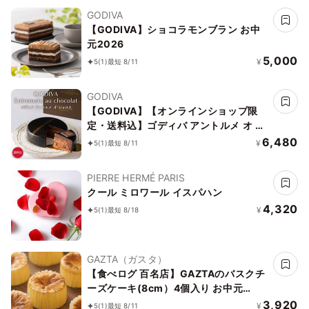
GODIVA
【GODIVA】ショコラモンブラン お中
元2026
5,000
¥
5
(1)
最短 8/11
GODIVA
【GODIVA】【オンラインショップ限
定・送料込】ゴディバ アントルメ オ シ
ョコラ お中元2026
6,480
¥
5
(1)
最短 8/11
PIERRE HERMÉ PARIS
クール ミロワール イスパハン
4,320
¥
5
(1)
最短 8/18
GAZTA（ガスタ）
【食べログ 百名店】GAZTAのバスクチ
ーズケーキ(8cm）4個入り お中元
2026
3,920
¥
5
(1)
最短 8/11