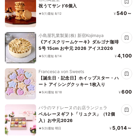
祝うてサンド6個入
540～
¥
5
(1)
最短 8/12
小島屋乳業製菓(株) 新宿Kojimaya
《アイスクリームケーキ》ダルゴナ珈琲
5号 15cm お中元 2026 アイス2026
4,100
¥
5
(1)
最短 8/14
Francesca von Sweets
【誕生日・記念日】ホイップスター・ハ
ート アイシングクッキー 1枚入り
600
¥
5
(4)
最短 8/18
バラのマドレーヌのお店ランジェラ
ベルレーヌギフト「リュクス」（12個
入）お中元2026
5,014～
¥
5
(3)
最短 明日