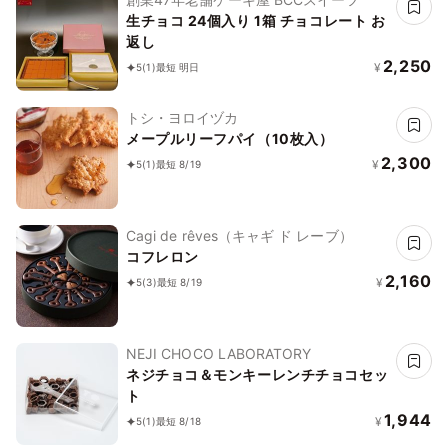
生チョコ 24個入り 1箱 チョコレート お
返し
2,250
¥
5
(1)
最短 明日
トシ・ヨロイヅカ
メープルリーフパイ（10枚入）
2,300
¥
5
(1)
最短 8/19
Cagi de rêves（キャギ ド レーブ）
コフレロン
2,160
¥
5
(3)
最短 8/19
NEJI CHOCO LABORATORY
ネジチョコ＆モンキーレンチチョコセッ
ト
1,944
¥
5
(1)
最短 8/18