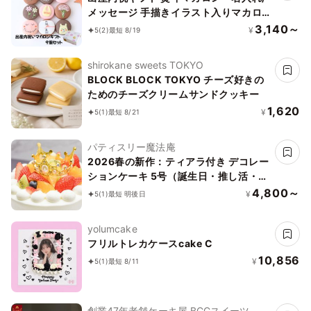
メッセージ 手描きイラスト入りマカロ
ン 9個入り
3,140～
¥
5
(2)
最短 8/19
shirokane sweets TOKYO
BLOCK BLOCK TOKYO チーズ好きの
ためのチーズクリームサンドクッキー
1,620
¥
5
(1)
最短 8/21
パティスリー魔法庵
2026春の新作：ティアラ付き デコレー
ションケーキ 5号（誕生日・推し活・バ
ースデー・映え）
4,800～
¥
5
(1)
最短 明後日
yolumcake
フリルトレカケースcake C
10,856
¥
5
(1)
最短 8/11
創業47年老舗ケーキ屋 BCCスイーツ