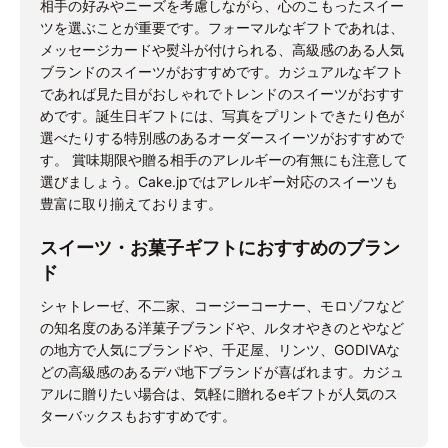
相手の好みやニーズを考慮しながら、心のこもったスイー
ツを選ぶことが重要です。フォーマルなギフトであれは、
メッセージカードや熨斗が付けられる、高級感のある人気
ブランドのスイーツがおすすめです。カジュアルなギフト
であれば見た目がおしゃれでトレンドのスイーツがおすす
めです。誕生日ギフトには、写真をプリントできたり色が
選べたりする特別感のあるオーダースイーツがおすすめで
す。 賞味期限や贈る相手のアレルギーの有無にも注意して
選びましょう。Cake.jpではアレルギー対応のスイーツも
豊富に取り揃えております。
スイーツ・お菓子ギフトにおすすめのブラン
ド
シャトレーゼ、不二家、コージーコーナー、モロゾフなど
の知名度のある洋菓子ブランドや、ルタオやきのとやなど
の地方で人気にブランドや、千疋屋、リンツ、GODIVAな
どの高級感のあるデパ地下ブランドが喜ばれます。カジュ
アルに贈りたい場合は、気軽に贈れるeギフトが人気のス
ターバックスもおすすめです。