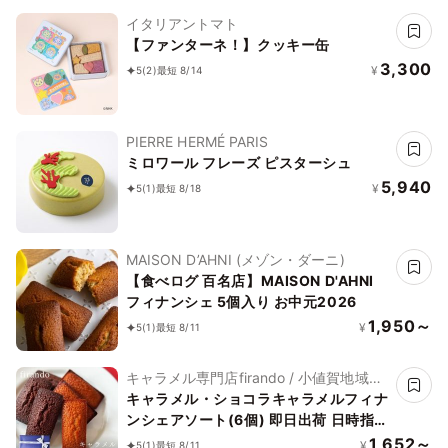
イタリアントマト
【ファンターネ！】クッキー缶
3,300
¥
5
(2)
最短 8/14
PIERRE HERMÉ PARIS
ミロワール フレーズ ピスターシュ
5,940
¥
5
(1)
最短 8/18
MAISON D’AHNI (メゾン・ダーニ)
【食べログ 百名店】MAISON D'AHNI
フィナンシェ 5個入り お中元2026
1,950～
¥
5
(1)
最短 8/11
キャラメル専門店firando / 小値賀地域ブ
ランド製作所株式会社
キャラメル・ショコラキャラメルフィナ
ンシェアソート(6個) 即日出荷 日時指定
可 夏ギフト ギフト おしゃれ 焼き菓子
1,652～
¥
5
(1)
最短 8/11