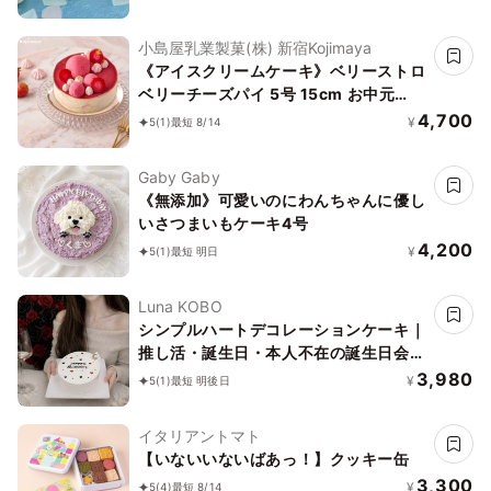
小島屋乳業製菓(株) 新宿Kojimaya
《アイスクリームケーキ》ベリーストロ
ベリーチーズパイ 5号 15cm お中元
2026 アイス2026
4,700
¥
5
(1)
最短 8/14
Gaby Gaby
《無添加》可愛いのにわんちゃんに優し
いさつまいもケーキ4号
4,200
¥
5
(1)
最短 明日
Luna KOBO
シンプルハートデコレーションケーキ｜
推し活・誕生日・本人不在の誕生日会対
応
3,980
¥
5
(1)
最短 明後日
イタリアントマト
【いないいないばあっ！】クッキー缶
3,300
¥
5
(4)
最短 8/14