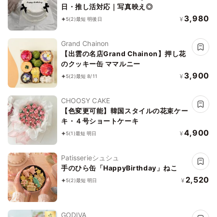
日・推し活対応｜写真映え◎
3,980
¥
5
(2)
最短 明後日
Grand Chainon
【出雲の名店Grand Chainon】押し花
のクッキー缶 ママルニー
3,900
¥
5
(2)
最短 8/11
CHOOSY CAKE
【色変更可能】韓国スタイルの花束ケー
キ・４号ショートケーキ
4,900
¥
5
(1)
最短 明日
Patisserieシュシュ
手のひら缶「HappyBirthday」ねこ
2,520
¥
5
(2)
最短 明日
GODIVA