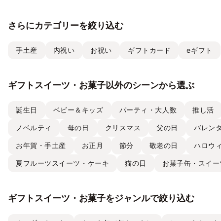
さらにカテゴリーを絞り込む
手土産
内祝い
お祝い
ギフトカード
eギフト
ギフトスイーツ・お菓子以外のシーンから選ぶ
誕生日
ベビー＆キッズ
パーティ・大人数
推し活
ノベルティ
母の日
クリスマス
父の日
バレン
お年賀・手土産
お正月
節分
敬老の日
ハロウ
夏フルーツスイーツ・ケーキ
猫の日
お菓子缶・スイー
ギフトスイーツ・お菓子をジャンルで絞り込む