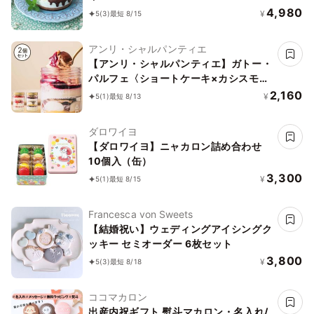
4,980
¥
5
(3)
最短 8/15
アンリ・シャルパンティエ
【アンリ・シャルパンティエ】ガトー・
パルフェ〈ショートケーキ×カシスモン
ブラン〉
2,160
¥
5
(1)
最短 8/13
ダロワイヨ
【ダロワイヨ】ニャカロン詰め合わせ
10個入（缶）
3,300
¥
5
(1)
最短 8/15
Francesca von Sweets
【結婚祝い】ウェディングアイシングク
ッキー セミオーダー 6枚セット
3,800
¥
5
(3)
最短 8/18
ココマカロン
出産内祝ギフト 熨斗マカロン・名入れ/