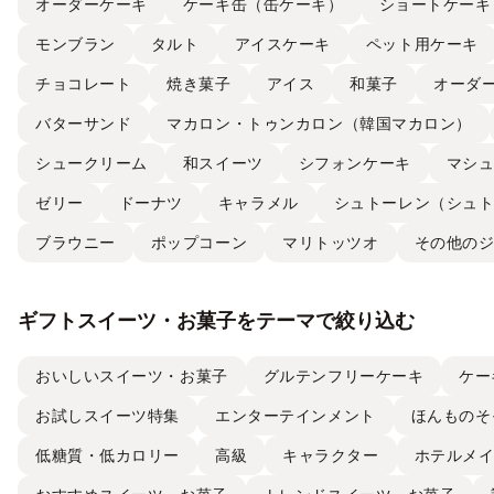
オーダーケーキ
ケーキ缶（缶ケーキ）
ショートケーキ
モンブラン
タルト
アイスケーキ
ペット用ケーキ
チョコレート
焼き菓子
アイス
和菓子
オーダ
バターサンド
マカロン・トゥンカロン（韓国マカロン）
シュークリーム
和スイーツ
シフォンケーキ
マシ
ゼリー
ドーナツ
キャラメル
シュトーレン（シュ
ブラウニー
ポップコーン
マリトッツオ
その他の
ギフトスイーツ・お菓子をテーマで絞り込む
おいしいスイーツ・お菓子
グルテンフリーケーキ
ケー
お試しスイーツ特集
エンターテインメント
ほんものそ
低糖質・低カロリー
高級
キャラクター
ホテルメ