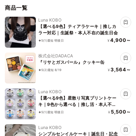
商品一覧
Luna KOBO
【選べる9色】ティアラケーキ｜推しカ
ラー対応｜生誕祭・本人不在の誕生日会
4,900～
¥
5
(1)
最短 明後日
株式会社DADACA
『リサとガスパール』クッキー缶
3,564～
¥
5
(2)
最短 8/19
Luna KOBO
【選べる9色】星散り写真プリントケー
キ｜9色から選べる｜推し活・本人不在
の誕生日会
5,500～
¥
5
(1)
最短 明後日
Luna KOBO
シンプルセンイルケーキ｜誕生日・記念