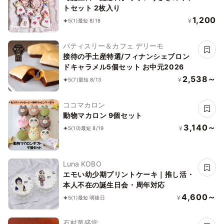
トセット 2枚入り
1,200
¥
5
(1)
最短 8/18
パティスリー＆カフェ デリーモ
接待の手土産特選/フィナンシェブロン
ドキャラメル5個セット お中元2026
2,538～
¥
5
(7)
最短 8/13
ココマカロン
動物マカロン 9個セット
3,140～
¥
5
(10)
最短 8/19
Luna KOBO
エモい幼少期プリントケーキ｜推し活・
本人不在の誕生日会・周年対応
4,600～
¥
5
(1)
最短 明後日
石村萬盛堂