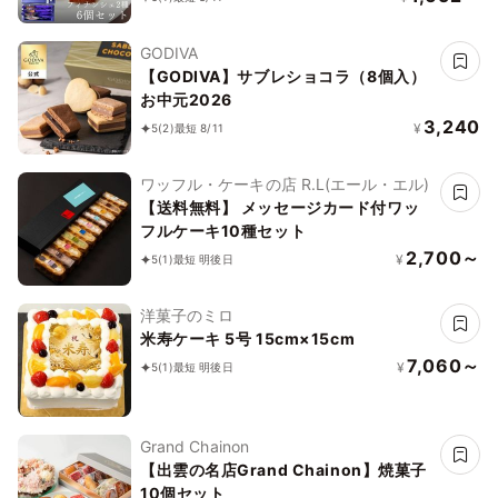
個包装 お中元2026
GODIVA
【GODIVA】サブレショコラ（8個入）
お中元2026
3,240
¥
5
(2)
最短 8/11
ワッフル・ケーキの店 R.L(エール・エル)
【送料無料】 メッセージカード付ワッ
フルケーキ10種セット
2,700～
¥
5
(1)
最短 明後日
洋菓子のミロ
米寿ケーキ 5号 15cm×15cm
7,060～
¥
5
(1)
最短 明後日
Grand Chainon
【出雲の名店Grand Chainon】焼菓子
10個セット