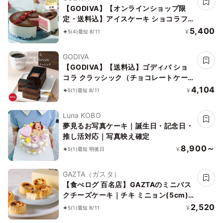
【GODIVA】【オンラインショップ限
定・送料込】アイスケーキ ショコラフ
ランボワーズ お中元2026
5,400
¥
5
(4)
最短 8/11
GODIVA
【GODIVA】【送料込】ゴディバ ショ
コラ クラッシック（チョコレートケー
キ）お中元2026
4,104
¥
5
(1)
最短 8/11
Luna KOBO
夢見るお写真ケーキ｜誕生日・記念日・
推し活対応｜写真映え確定
8,900～
¥
5
(1)
最短 明後日
GAZTA（ガスタ）
【食べログ 百名店】GAZTAのミニバス
クチーズケーキ｜チキ ミニョン(5cm)
6個入り
2,520
¥
5
(1)
最短 8/11