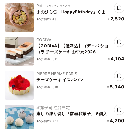
Patisserieシュシュ
手のひら缶「HappyBirthday」くま
2,520
¥
5
(2)
最短 明日
GODIVA
【GODIVA】【送料込】ゴディバ ショ
コラ チーズケーキ お中元2026
4,104
¥
5
(1)
最短 8/11
PIERRE HERMÉ PARIS
チーズケーキ イスパハン
5,940
¥
5
(1)
最短 8/18
御菓子司 紅谷三宅
癒しの練り切り『南極和菓子』 6個入
4,200
¥
5
(4)
最短 8/17