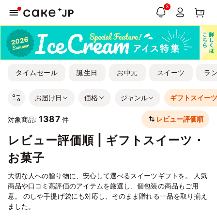
3
タイムセール
誕生日
お中元
スイーツ
ラ
お届け日
価格
ジャンル
ギフトスイー
1387
レビュー評価順
対象商品:
件
レビュー評価順 | ギフトスイーツ・
お菓子
大切な人への贈り物に、安心して選べるスイーツギフトを。 人気
商品や口コミ高評価のアイテムを厳選し、個包装の商品もご用
意。 のしや手提げ袋にも対応し、そのまま贈れる一品を取り揃え
ました。