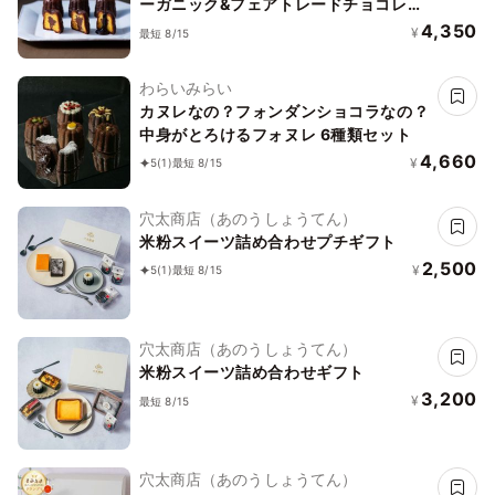
ーガニック&フェアトレードチョコレー
ト使用
4,350
¥
最短 8/15
わらいみらい
カヌレなの？フォンダンショコラなの？
中身がとろけるフォヌレ 6種類セット
4,660
¥
5
(1)
最短 8/15
穴太商店（あのうしょうてん）
米粉スイーツ詰め合わせプチギフト
2,500
¥
5
(1)
最短 8/15
穴太商店（あのうしょうてん）
米粉スイーツ詰め合わせギフト
3,200
¥
最短 8/15
穴太商店（あのうしょうてん）