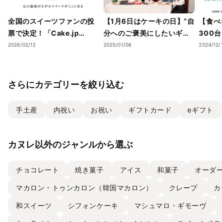
全国のスイーツファンの投
【1月6日はケーキの日】“自
【食べ
票で決定！「Cake.jp
分へのご褒美にしたいギフ
300
Award 2026」受賞店舗を
トスイーツ・ケーキ”5選
スイー
2026/02/12
2025/01/06
2024/12/
発表― 心の温度が上がる誕
を、Cake.jpでお取り寄せ
気フレ
生日ケーキ・ギフトスイー
ストラ
ツの名店が集結 ―
チーズケ
さらにカテゴリーを絞り込む
て取り
手土産
内祝い
お祝い
ギフトカード
eギフト
カヌレ以外のジャンルから選ぶ
チョコレート
焼き菓子
アイス
和菓子
オーダ
マカロン・トゥンカロン（韓国マカロン）
クレープ
カ
和スイーツ
シフォンケーキ
マシュマロ・ギモーヴ