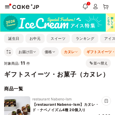
3
誕生日
お中元
スイーツ
ランキング
アイ
お届け日
価格
カヌレ
ギフトスイーツ
11
並べ替え
対象商品:
件
ギフトスイーツ・お菓子（カヌレ）
商品一覧
restaurant Nabeno-Ism
【restaurant Nabeno-Ism】カヌレ・
ド・ナベノイズム4種 20個入り