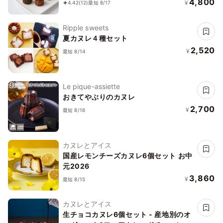
4,800
¥
4.42
(12)
最短 8/17
Ripple sweets
夏カヌレ４種セット
2,520
¥
最短 8/14
Le pique-assiette
おきてやぶりのカヌレ
2,700
¥
最短 8/16
カヌレとアイス
国産レモンチーズカヌレ6個セット お中
元2026
3,860
¥
最短 8/15
カヌレとアイス
生チョコカヌレ6個セット - 産地別のオ