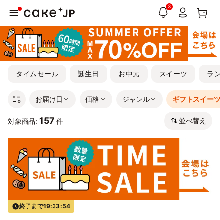
3
タイムセール
誕生日
お中元
スイーツ
ラ
お届け日
価格
ジャンル
ギフトスイー
157
並べ替え
対象商品:
件
終了まで
19:33:53