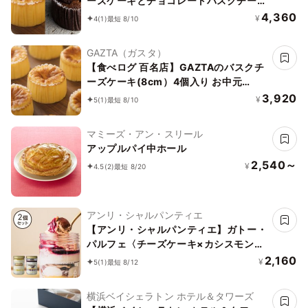
ーズケーキとチョコレートバスクチーズ
ケーキ 2種4個セット お中元2026
4,360
¥
4
(1)
最短 8/10
GAZTA（ガスタ）
【食べログ 百名店】GAZTAのバスクチ
ーズケーキ(8cm）4個入り お中元
2026
3,920
¥
5
(1)
最短 8/10
マミーズ・アン・スリール
アップルパイ中ホール
2,540～
¥
4.5
(2)
最短 8/20
アンリ・シャルパンティエ
【アンリ・シャルパンティエ】ガトー・
パルフェ〈チーズケーキ×カシスモンブ
ラン〉
2,160
¥
5
(1)
最短 8/12
横浜ベイシェラトン ホテル＆タワーズ