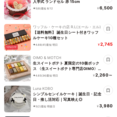
入学式 ランドセル 赤 15cm
6,500
¥
5
(8)
最短 8/12
ワッフル・ケーキの店 R.L(エール・エル)
【送料無料】 誕生日シート付きワッフ
ルケーキ10種セット
2,745
¥
4.66
(41)
最短 明日
10%OFF
OIMO & MOTCH
生スイートポテト 夏限定の10個ボック
ス 〈生スイートポテト専門店OIMO〉お
中元2026
2,260～
¥
4.65
(34)
最短 明日
Luna KOBO
シンプルセンイルケーキ｜誕生日・記念
日・推し活対応｜写真映え◎
3,980
¥
5
(2)
最短 明後日