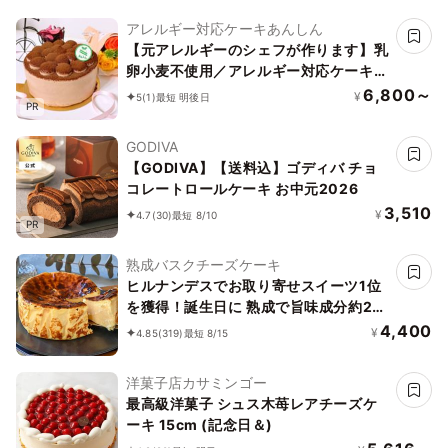
アレルギー対応ケーキあんしん
【元アレルギーのシェフが作ります】乳
卵小麦不使用／アレルギー対応ケーキ／
チョコレートケーキ4号（12cm）ヴィ
6,800～
¥
5
(1)
最短 明後日
PR
ーガン対応
GODIVA
【GODIVA】【送料込】ゴディバ チョ
コレートロールケーキ お中元2026
3,510
¥
4.7
(30)
最短 8/10
PR
熟成バスクチーズケーキ
ヒルナンデスでお取り寄せスイーツ1位
を獲得！誕生日に 熟成で旨味成分約2
倍！グルテンフリーの「熟成バスクチー
4,400
¥
4.85
(319)
最短 8/15
ズケーキ」 誕生日プレゼント
洋菓子店カサミンゴー
最高級洋菓子 シュス木苺レアチーズケ
ーキ 15cm (記念日＆)