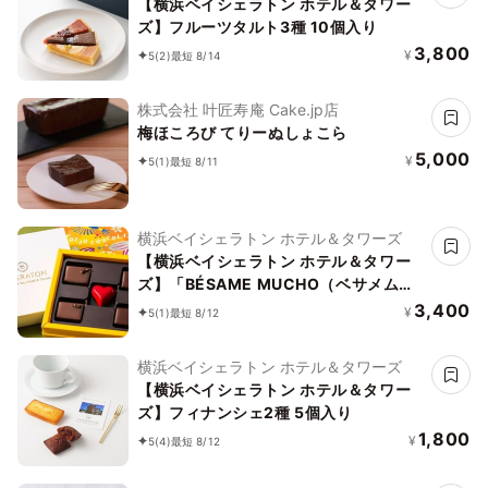
【横浜ベイシェラトン ホテル＆タワー
ズ】フルーツタルト3種 10個入り
3,800
¥
5
(2)
最短 8/14
株式会社 叶匠寿庵 Cake.jp店
梅ほころび てりーぬしょこら
5,000
¥
5
(1)
最短 8/11
横浜ベイシェラトン ホテル＆タワーズ
【横浜ベイシェラトン ホテル＆タワー
ズ】「BÉSAME MUCHO（ベサメムー
チョ）」※5ピース
3,400
¥
5
(1)
最短 8/12
横浜ベイシェラトン ホテル＆タワーズ
【横浜ベイシェラトン ホテル＆タワー
ズ】フィナンシェ2種 5個入り
1,800
¥
5
(4)
最短 8/12