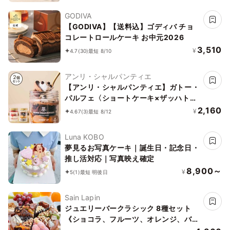
GODIVA
【GODIVA】【送料込】ゴディバ チョ
コレートロールケーキ お中元2026
3,510
¥
4.7
(30)
最短 8/10
アンリ・シャルパンティエ
【アンリ・シャルパンティエ】ガトー・
パルフェ〈ショートケーキ×ザッハトル
テ〉
2,160
¥
4.67
(3)
最短 8/12
Luna KOBO
夢見るお写真ケーキ｜誕生日・記念日・
推し活対応｜写真映え確定
8,900～
¥
5
(1)
最短 明後日
Sain Lapin
ジュエリーバークラシック 8種セット
《ショコラ、フルーツ、オレンジ、バニ
ラ、キャラメル、紅茶、ストロベリー、