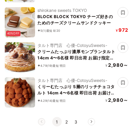
shirokane sweets TOKYO
BLOCK BLOCK TOKYO チーズ好きの
ためのチーズクリームサンドクッキー
972
¥
5
(1)
最短 8/20
40%OFF
タルト専門店 心優-CotoyuSweets-
クリームたっぷり濃厚モンブランタルト
14cm 4〜6名様 即日出荷 お届け指定可
早割 お取り寄せ 誕生日ケーキ お中元
2,980～
¥
4.79
(19)
最短 明日
2026
タルト専門店 心優-CotoyuSweets-
くりーむたっぷり 5層のリッチチョコタ
ルト 14cm 4〜6名様 即日出荷 お届け指
定可 早割 お取り寄せ 誕生日ケーキ お中
2,980～
¥
4.29
(14)
最短 明日
元2026
1
2
3