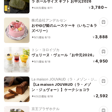
ラ ホールサイズ ギフト お中元2026
3,780～
¥
4.8
(5)
最短 8/11
株式会社アンデルセン
おやゆび姫のムースケーキ（いちご＆ラ
ズベリー）
3,888
¥
5
(1)
最短 8/13
トシ・ヨロイヅカ
ヴェリーヌ・ヴェール「お中元2026」
4,950
¥
5
(1)
最短 8/18
La maison JOUVAUD（ラ・メゾン・ジュ
ヴォー）
【La maison JOUVAUD（ラ・メゾ
ン・ジュヴォー）】ケークショコラ
2,592
¥
4.5
(2)
最短 8/18
京王プラザホテル