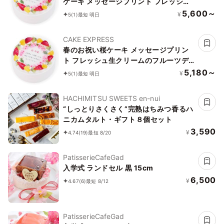
ケーキ メッセージプリント フレッシュ
生クリームのフルーツデコレーションケ
5,600～
¥
5
(1)
最短 明日
ーキ 4号 12cm cream-4-spring-
noegg
CAKE EXPRESS
春のお祝い桜ケーキ メッセージプリン
ト フレッシュ生クリームのフルーツデ
コレーションケーキ 4号 12cm cream-
5,180～
¥
5
(1)
最短 明日
4-spring
HACHIMITSU SWEETS en-nui
“しっとりさくさく”完熟はちみつ香るハ
ニカムタルト・ギフト８個セット
3,590
¥
4.74
(19)
最短 8/20
PatisserieCafeGad
入学式 ランドセル 黒 15cm
6,500
¥
4.67
(6)
最短 8/12
PatisserieCafeGad