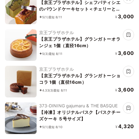
【京王プラザホテル】シェフパティシエ
のパウンドケーキセット＜チェリーとポ
ピーシード＆抹茶＞
3,000
¥
5
(1)
最短 8/11
京王プラザホテル
【京王プラザホテル】グランガトーオラ
ンジェ 1個（直径16cm）
3,600
¥
5
(3)
最短 8/11
京王プラザホテル
【京王プラザホテル】グランガトーショ
コラ 1個（直径16cm）
3,600
¥
4.33
(3)
最短 8/11
373-DINING gajumaru & THE BASQUE
【冷凍】オリジナルバスク【バスクチー
ズケーキ ５号サイズ】
4,320
¥
5
(1)
最短 8/10