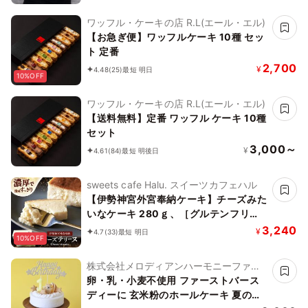
ワッフル・ケーキの店 R.L(エール・エル)
【お急ぎ便】ワッフルケーキ 10種 セッ
ト 定番
2,700
¥
4.48
(25)
最短 明日
10%OFF
ワッフル・ケーキの店 R.L(エール・エル)
【送料無料】定番 ワッフル ケーキ 10種
セット
3,000～
¥
4.61
(84)
最短 明後日
sweets cafe Halu. スイーツカフェハル
【伊勢神宮外宮奉納ケーキ】チーズみた
いなケーキ 280ｇ、［グルテンフリ
ー］魔法の チーズテリーヌ チーズケー
3,240
¥
4.7
(33)
最短 明日
10%OFF
キ お中元2026
株式会社メロディアンハーモニーファイ
ン
卵・乳・小麦不使用 ファーストバース
ディーに 玄米粉のホールケーキ 夏の贈