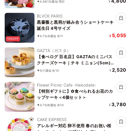
4,800
¥
4.46
(13)
最短 明日
抹茶 各種1個》
BLVCK PARIS
黒薔薇と黒荊が絡み合うショートケーキ
誕生日 4号サイズ
5,055
¥
4.75
(4)
最短 8/11
10%OFF
GAZTA（ガスタ）
【食べログ 百名店】GAZTAのミニバス
クチーズケーキ｜チキ ミニョン(5cm)
6個入り
2,520
¥
5
(1)
最短 8/10
Flower Picnic Cafe -Hakodate-
【特別ギフトに】✿食べられるお花のカ
ップケーキ＜4個セット＞
3,780
¥
4.75
(8)
最短 8/14
CAKE EXPRESS
アレルギー対応 卵不使用 春のお祝い桜