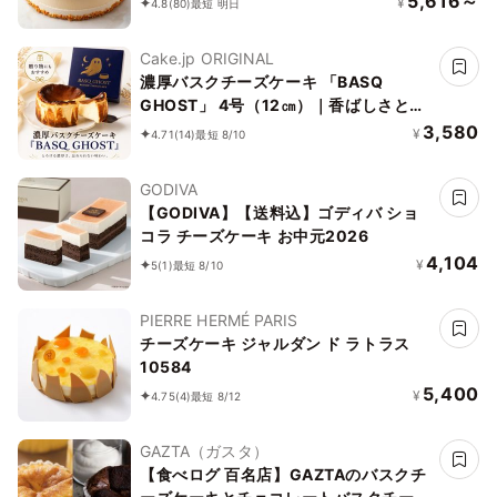
5,616～
¥
4.8
(80)
最短 明日
Cake.jp ORIGINAL
濃厚バスクチーズケーキ 「BASQ
GHOST」 4号（12㎝）｜香ばしさとと
ろける幻のくちどけ
3,580
¥
4.71
(14)
最短 8/10
GODIVA
【GODIVA】【送料込】ゴディバ ショ
コラ チーズケーキ お中元2026
4,104
¥
5
(1)
最短 8/10
PIERRE HERMÉ PARIS
チーズケーキ ジャルダン ド ラトラス
10584
5,400
¥
4.75
(4)
最短 8/12
GAZTA（ガスタ）
【食べログ 百名店】GAZTAのバスクチ