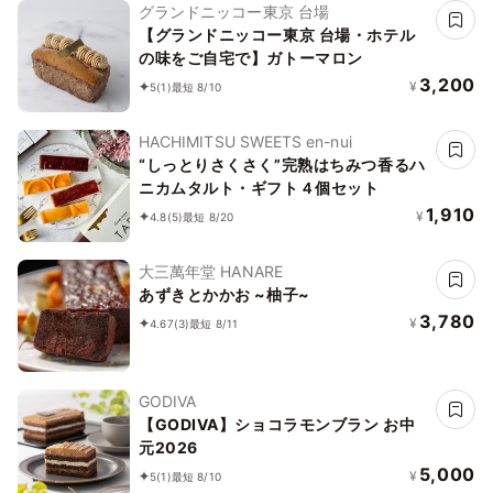
グランドニッコー東京 台場
【グランドニッコー東京 台場・ホテル
の味をご自宅で】ガトーマロン
3,200
¥
5
(1)
最短 8/10
HACHIMITSU SWEETS en-nui
“しっとりさくさく”完熟はちみつ香るハ
ニカムタルト・ギフト４個セット
1,910
¥
4.8
(5)
最短 8/20
大三萬年堂 HANARE
あずきとかかお ~柚子~
3,780
¥
4.67
(3)
最短 8/11
GODIVA
【GODIVA】ショコラモンブラン お中
元2026
5,000
¥
5
(1)
最短 8/10