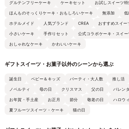
グルテンフリーケーキ
ケーキセット
お試しスイーツ特
ほんものそっくりケーキ・おもしろいケーキ
無添加
低
ホテルメイド
人気ブランド
CREA
おすすめスイー
小さいケーキ
手作りセット
公式コラボケーキ・スイー
おしゃれなケーキ
かわいいケーキ
ギフトスイーツ・お菓子以外のシーンから選ぶ
誕生日
ベビー＆キッズ
パーティ・大人数
推し活
ノベルティ
母の日
クリスマス
父の日
バレン
お年賀・手土産
お正月
節分
敬老の日
ハロウ
夏フルーツスイーツ・ケーキ
猫の日