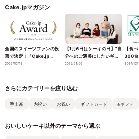
Cake.jpマガジン
全国のスイーツファンの投
【1月6日はケーキの日】“自
【食べ
票で決定！「Cake.jp
分へのご褒美にしたいギフ
300
Award 2026」受賞店舗を
トスイーツ・ケーキ”5選
スイー
2026/02/12
2025/01/06
2024/12/
発表― 心の温度が上がる誕
を、Cake.jpでお取り寄せ
気フレ
生日ケーキ・ギフトスイー
ストラ
ツの名店が集結 ―
チーズケ
さらにカテゴリーを絞り込む
て取り
手土産
内祝い
お祝い
ギフトカード
eギフト
おいしいケーキ以外のテーマから選ぶ