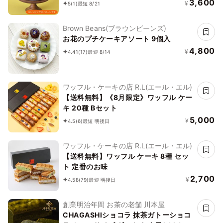
り物に
3,600
¥
5
(1)
最短 8/21
Brown Beans(ブラウンビーンズ)
お花のプチケーキアソート 9個入
4,800
¥
4.41
(17)
最短 8/14
ワッフル・ケーキの店 R.L(エール・エル)
【送料無料】《8月限定》ワッフル ケー
キ 20種 Bセット
5,000
¥
4.5
(6)
最短 明後日
ワッフル・ケーキの店 R.L(エール・エル)
【送料無料】ワッフル ケーキ 8種 セッ
ト 定番のお味
2,700
¥
4.58
(79)
最短 明後日
創業明治年間 お茶の老舗 川本屋
CHAGASHIショコラ 抹茶ガトーショコ