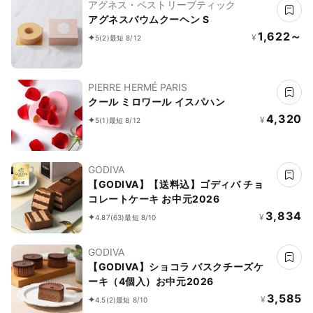
アグネス・ペストリーブティック
アグネスバウムクーヘン S
1,622～
¥
5
(2)
最短 8/12
PIERRE HERMÉ PARIS
クール ミロワール イスパハン
4,320
¥
5
(1)
最短 8/12
GODIVA
【GODIVA】【送料込】ゴディバ チョ
コレートケーキ お中元2026
3,834
¥
4.87
(63)
最短 8/10
GODIVA
【GODIVA】ショコラ バスクチーズケ
ーキ（4個入）お中元2026
3,585
¥
4.5
(2)
最短 8/10