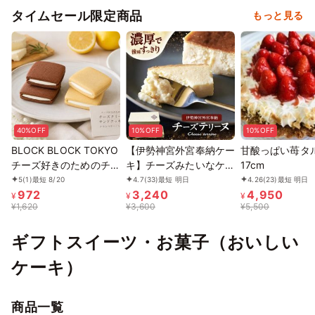
タイムセール限定商品
もっと見る
40%OFF
10%OFF
10%OFF
BLOCK BLOCK TOKYO
【伊勢神宮外宮奉納ケー
甘酸っぱい苺タ
チーズ好きのためのチー
キ】チーズみたいなケー
17cm
ズクリームサンドクッキ
キ 280ｇ、［グルテン
5
(1)
最短 8/20
4.7
(33)
最短 明日
4.26
(23)
最短 明日
972
3,240
4,950
ー
フリー］魔法の チーズ
¥
¥
¥
¥
1,620
¥
3,600
¥
5,500
テリーヌ チーズケーキ
お中元2026
ギフトスイーツ・お菓子（おいしい
ケーキ）
商品一覧