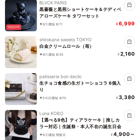
BLVCK PARIS
黒薔薇と黒荊ショートケーキ＆テディベ
アローズケーキ タワーセット
6,999
¥
5
(1)
最短 8/11
10%OFF
shirokane sweets TOKYO
白金クリームロール（苺）
2,160
¥
4
(1)
最短 8/20
patisserie bon declic
生チョコ食感の生ガトーショコラ 6個入
り
3,380
¥
3.5
(2)
最短 8/10
Luna KOBO
【選べる9色】ティアラケーキ｜推しカ
ラー対応｜生誕祭・本人不在の誕生日会
4,900～
¥
5
(1)
最短 明後日