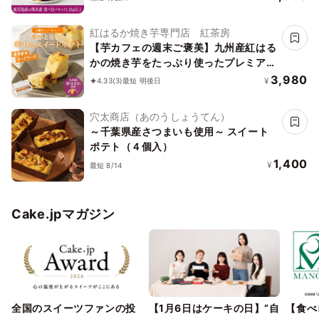
熊本産）焼き芋 冷凍 冷凍焼き芋 食べ比
べ さつまいも 高級 焼き芋 紅はるか 冷
紅はるか焼き芋専門店 紅茶房
凍 鹿児島産 熊本産 ギフト 誕生日 プレ
【芋カフェの週末ご褒美】九州産紅はる
ゼント やきいも 人気 砂糖不使用 クリス
かの焼き芋をたっぷり使ったプレミアム
マス バレンタイン 50代 60代 70代 80
蜜芋スイートポテトチーズケーキ 【 母
3,980
¥
4.33
(3)
最短 明後日
代 甘党 スイーツ 手作り 洋菓子 贈り物
の日】【ホワイトデー】 ギフト チョコ
母の日
以外 とろける4層 蜜芋 スイートポテト
穴太商店（あのうしょうてん）
チーズケーキ 芋 スイーツ 芋 ギフト さ
～千葉県産さつまいも使用～ スイート
つまいも 母の日 スイーツ ギフト 甘い
ポテト（４個入）
内祝 おしゃれ 誕生日 出産内祝 結婚内祝
1,400
¥
誕生日プレゼント 70代 60代 50代 40
最短 8/14
代 女性 贈り物
Cake.jpマガジン
全国のスイーツファンの投
【1月6日はケーキの日】“自
【食べ