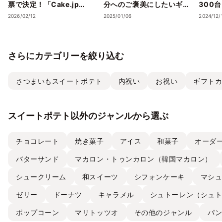
票で決定！「Cake.jp
分へのご褒美にしたいギフ
300
Award 2026」受賞店舗を
トスイーツ・ケーキ”5選
スイー
2026/02/12
2025/01/06
2024/12/
発表― 心の温度が上がる誕
を、Cake.jpでお取り寄せ
気フレ
生日ケーキ・ギフトスイー
ストラ
ツの名店が集結 ―
チーズケ
さらにカテゴリーを絞り込む
て取り
さつまいもスイートポテト
内祝い
お祝い
ギフト
スイートポテト以外のジャンルから選ぶ
チョコレート
焼き菓子
アイス
和菓子
オーダ
バターサンド
マカロン・トゥンカロン（韓国マカロン）
シュークリーム
和スイーツ
シフォンケーキ
マシ
ゼリー
ドーナツ
キャラメル
シュトーレン（シュ
ポップコーン
マリトッツオ
その他のジャンル
パ