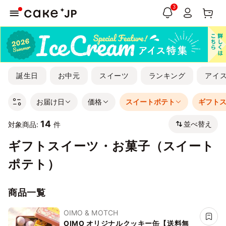
3
誕生日
お中元
スイーツ
ランキング
アイ
お届け日
価格
スイートポテト
ギフト
14
並べ替え
対象商品:
件
ギフトスイーツ・お菓子（スイート
ポテト）
商品一覧
OIMO & MOTCH
OIMO オリジナルクッキー缶【送料無