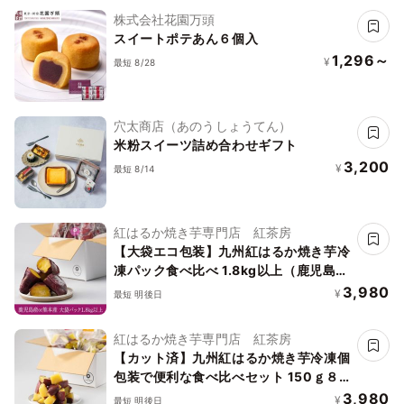
株式会社花園万頭
スイートポテあん６個入
1,296～
¥
最短 8/28
穴太商店（あのうしょうてん）
米粉スイーツ詰め合わせギフト
3,200
¥
最短 8/14
紅はるか焼き芋専門店 紅茶房
【大袋エコ包装】九州紅はるか焼き芋冷
凍パック食べ比べ 1.8kg以上（鹿児島産
or熊本産）焼き芋 冷凍 冷凍焼き芋 食べ
3,980
¥
最短 明後日
比べ さつまいも 高級 焼き芋 紅はるか
冷凍 鹿児島産 熊本産 ギフト 誕生日 プ
紅はるか焼き芋専門店 紅茶房
レゼント やきいも 人気 砂糖不使用 クリ
【カット済】九州紅はるか焼き芋冷凍個
スマス バレンタイン 50代 60代 70代
包装で便利な食べ比べセット 150ｇ８
80代 甘党 スイーツ 手作り 洋菓子 贈り
パック入り 合計1.2kg以上（鹿児島産、
3,980
¥
物 母の日
最短 明後日