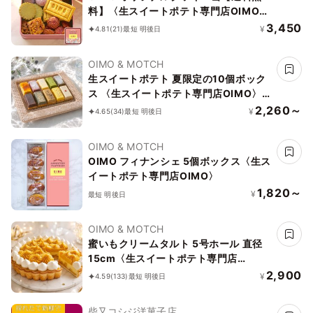
料】〈生スイートポテト専門店OIMO〉
お中元2026
3,450
¥
4.81
(21)
最短 明後日
OIMO & MOTCH
生スイートポテト 夏限定の10個ボック
ス 〈生スイートポテト専門店OIMO〉お
中元2026
2,260～
¥
4.65
(34)
最短 明後日
OIMO & MOTCH
OIMO フィナンシェ 5個ボックス〈生ス
イートポテト専門店OIMO〉
1,820～
¥
最短 明後日
OIMO & MOTCH
蜜いもクリームタルト 5号ホール 直径
15cm〈生スイートポテト専門店
OIMO〉
2,900
¥
4.59
(133)
最短 明後日
柴又コシジ洋菓子店