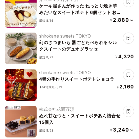
ケーキ屋さんが作った ねっとり焼き芋
みたいなスイートポテト 6個セット お
中元2026
2,880～
¥
最短 8/14
shirokane sweets TOKYO
幻のさつまいも 器ごとたべられるシル
クスイートのデュオグラッセ
4,320
¥
最短 8/21
shirokane sweets TOKYO
4種の手作りスイートポテトショコラ
2,160
¥
5
(1)
最短 8/21
株式会社花園万頭
ぬれ甘なつと・スイートポテあん詰合せ
15個入
3,240～
¥
最短 8/28