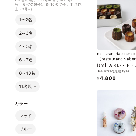
号)、6~7名(6号)、8~10名(7号)、11名以
上（8号~）
1〜2名
2～3名
4～5名
restaurant Nabeno-Is
【restaurant Nabe
6～7名
Ism】カヌレ・ド・
4.42
(12)
最短 8/14
イズム4種 20個入
8～10名
4,800
¥
11名以上
カラー
レッド
ブルー