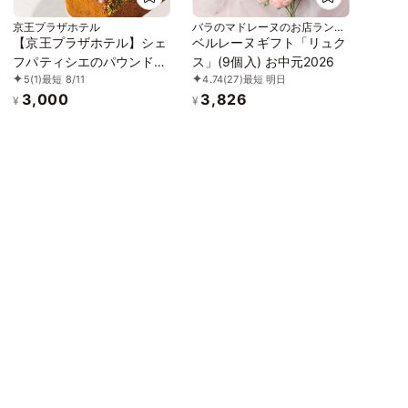
京王プラザホテル
バラのマドレーヌのお店ランジ
ェラ
【京王プラザホテル】シェ
ベルレーヌギフト「リュク
フパティシエのパウンドケ
ス」(9個入) お中元2026
5
(1)
最短 8/11
4.74
(27)
最短 明日
ーキセット＜チェリーとポ
3,000
3,826
ピーシード＆抹茶＞
¥
¥