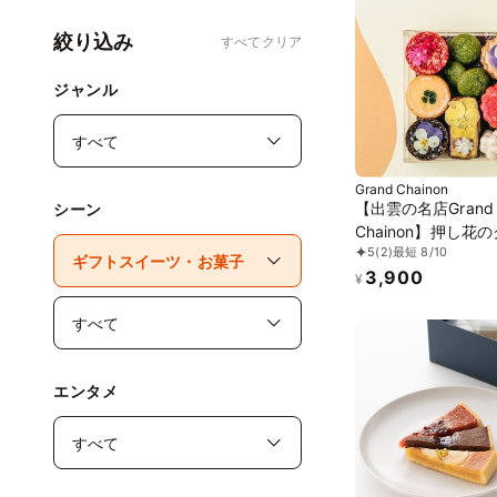
絞り込み
すべてクリア
ジャンル
Grand Chainon
【出雲の名店Grand
シーン
Chainon】押し花
5
(2)
最短 8/10
ー缶 ママルニー
3,900
¥
エンタメ