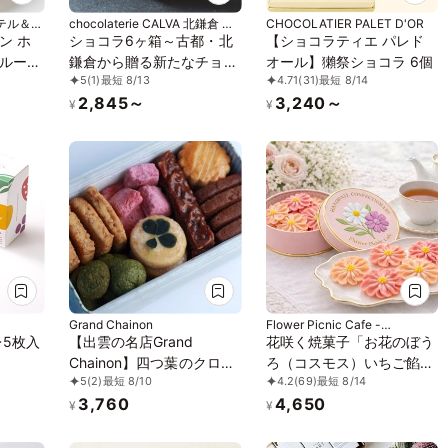
テル＆タ
chocolaterie CALVA 北鎌倉 門
CHOCOLATIER PALET D'OR
前
ン ホ
ショコラ6ヶ箱～古都・北
【ショコラティエ パレド
ルーツ
鎌倉から贈る新たなチョコ
オール】獺祭ショコラ 6個
5
(1)
最短 8/13
4.71
(31)
最短 8/14
レートの世界～
2,845～
3,240～
¥
¥
Grand Chainon
Flower Picnic Cafe -
Hakodate-
レ5枚入
【出雲の名店Grand
花咲く焼菓子「お花のぼう
Chainon】四つ葉のクロー
ろ（コスモス）いちご餡白
5
(2)
最短 8/10
4.2
(69)
最短 8/14
バーのクッキー缶 プティ
餡」3缶セット｜オリジナ
3,760
4,650
ボヌール
ル紙袋を3枚
¥
¥