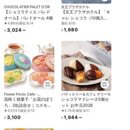
CHOCOLATIER PALET D'OR
京王プラザホテル
【ショコラティエ パレド
【京王プラザホテル】「キ
オール】パレドオール 4個
ャレ ショコラ（10個入
最短 8/10
4.89
(9)
最短 8/14
り）」
1,680
3,024～
¥
¥
Flower Picnic Cafe -
パティスリー＆カフェ デリーモ
Hakodate-
花咲く焼菓子「お花のぼう
ショコラマドレーヌ5個セ
ろ」2缶詰合せ｜コスモ
ット お中元2026
4.57
(21)
最短 8/13
4.75
(8)
最短 8/11
ス・マーガレット｜専用ク
3,100
1,944～
リアケース付き｜
¥
¥