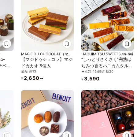
m
MAGIE DU CHOCOLAT（マジ
HACHIMITSU SWEETS en-nui
ドゥショコラ）
no-
【マジドゥショコラ】マジ
“しっとりさくさく”完熟は
ナベノ
ドカカオ 8個入
ちみつ香るハニカムタル
最短 8/13
4.74
(19)
最短 8/20
り
ト・ギフト８個セット
2,650～
3,590
¥
¥