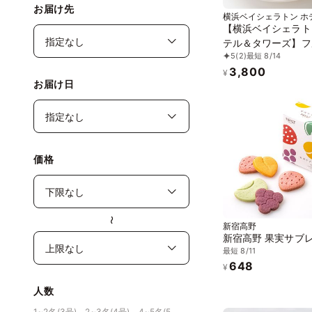
お届け先
横浜ベイシェラトン ホ
ワーズ
【横浜ベイシェラト
テル＆タワーズ】フ
5
(2)
最短 8/14
タルト3種 10個入り
3,800
¥
お届け日
価格
〜
新宿高野
新宿高野 果実サブ
最短 8/11
648
¥
人数
1~2名(3号)、2~3名(4号)、4~5名(5