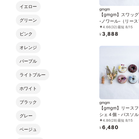
イエロー
gmgm
【gmgm】スワッ
グリーン
-ノワール-（リー
4.66
(32)
最短 8/15
ンシェ2個・ミニス
3,888
ピンク
グ・お花のマグネッ
¥
オレンジ
パープル
ライトブルー
ホワイト
ブラック
gmgm
【gmgm】リース
シェ４個・バスソル
グレー
4.86
(28)
最短 8/15
個・ミニスワッグ・
6,480
コルクマグネットの
¥
ベージュ