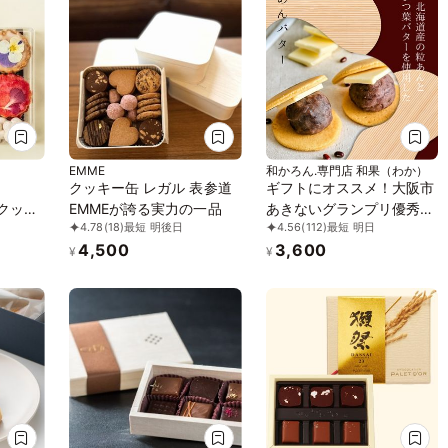
EMME
和かろん.専門店 和果（わか）
クッキー缶 レガル 表参道
ギフトにオススメ！大阪市
のクッキ
EMMEが誇る実力の一品
あきないグランプリ優秀賞
4.78
(18)
最短 明後日
4.56
(112)
最短 明日
受賞!!～ メディアで人気の
4,500
3,600
生どら焼き 和スイーツ～
¥
¥
「和かろん。」6個入りお
中元2026