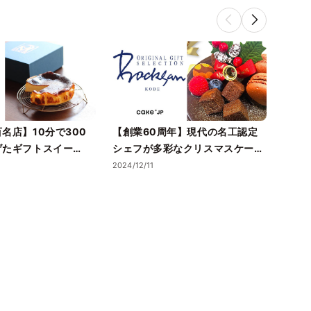
名店】10分で300
【創業60周年】現代の名工認定
【今
げたギフトスイー
シェフが多彩なクリスマスケー
シー
広尾の人気フレンチレ
キ・ギフトスイーツを手掛ける
きた
2024/12/11
2024/1
レストランマノワ」の
「神戸洋藝菓子ボックサン」を
をCa
ケーキをCake.jpに
Cake.jpにて取り扱い開始
開始