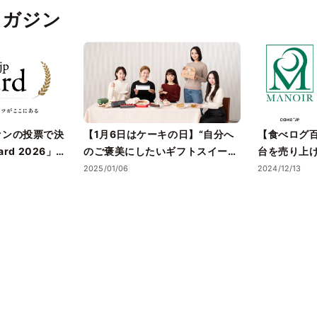
の特製白あんのハーモニー
pマガジン
をどうぞ！
ァンの投票で決
【1月6日はケーキの日】“自分へ
【食べログ百
ard 2026」受
のご褒美にしたいギフトスイー
台を売り上
の温度が上がる
ツ・ケーキ”5選を、Cake.jpでお
ツ！？東京
2025/01/06
2024/12/13
フトスイーツの
取り寄せ
ストラン「
バスクチーズ
て取り扱い