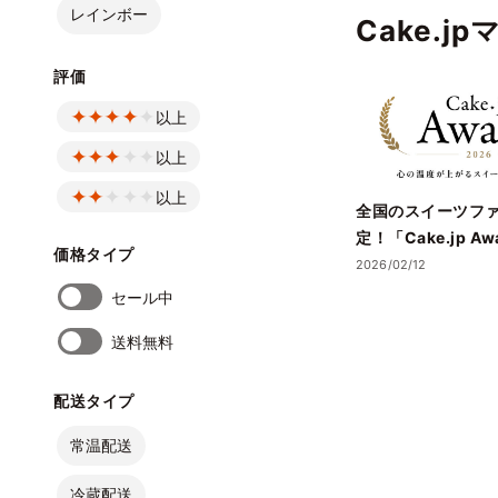
レインボー
Cake.j
評価
以上
以上
以上
全国のスイーツフ
定！「Cake.jp Aw
価格タイプ
賞店舗を発表― 心
2026/02/12
誕生日ケーキ・ギ
セール中
名店が集結 ―
送料無料
配送タイプ
常温配送
冷蔵配送