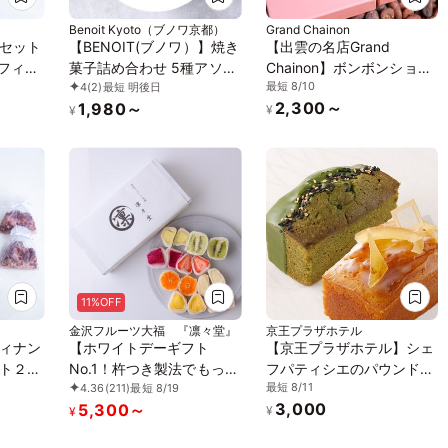
Benoit Kyoto（ブノワ京都）
Grand Chainon
グセット
【BENOIT(ブノワ）】焼き
【出雲の名店Grand
スフィナ
菓子詰め合わせ 5種アソー
Chainon】ボンボンショコ
最短 8/10
4
(2)
最短 明後日
ワッ
ト 5個入 母の日 2026
ラ4個セレクト
2,300～
1,980～
ト）
¥
¥
11%OFF
金沢フルーツ大福 『凛々堂』
京王プラザホテル
フィナン
【ホワイトデーギフト
【京王プラザホテル】シェ
ト２
No.1！杵つき製法でもっち
フパティシエのパウンドケ
最短 8/11
4.36
(211)
最短 8/19
お花の
もちの高級フルーツ大福8
ーキセット＜爽やかレモン
3,000
5,300～
セット
種】 新食感！と旬のフル
＆抹茶＞
¥
¥
ーツの甘み引き出す金沢産