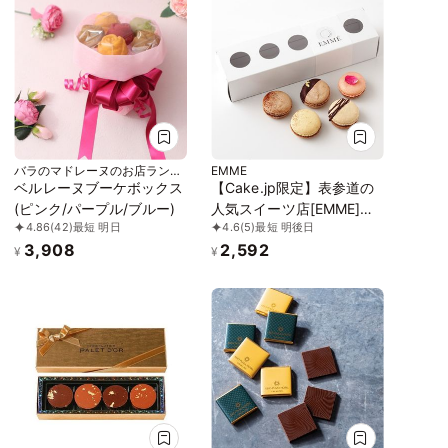
バラのマドレーヌのお店ランジ
EMME
ェラ
ベルレーヌブーケボックス
【Cake.jp限定】表参道の
(ピンク/パープル/ブルー)
人気スイーツ店[EMME]の
4.86
(42)
最短 明日
4.6
(5)
最短 明後日
実力派パティシエが作る
3,908
2,592
トリュフ香るマカロンショ
¥
¥
コラバリエ