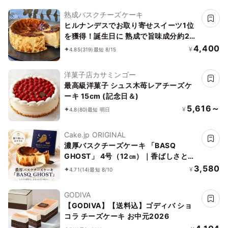
熟成バスクチーズケーキ
ヒルナンデスでお取り寄せスイーツ1位
を獲得！誕生日に 熟成で旨味成分約2
倍！グルテンフリーの「熟成バスクチー
4,400
¥
4.85
(319)
最短 8/15
ズケーキ」 誕生日プレゼント
洋菓子店カサミンゴー
最高級洋菓子 シュス木苺レアチーズケ
ーキ 15cm (記念日＆)
5,616～
¥
4.8
(80)
最短 明日
Cake.jp ORIGINAL
濃厚バスクチーズケーキ 「BASQ
GHOST」 4号（12㎝）｜香ばしさとと
ろける幻のくちどけ
3,580
¥
4.71
(14)
最短 8/10
GODIVA
【GODIVA】【送料込】ゴディバ ショ
コラ チーズケーキ お中元2026