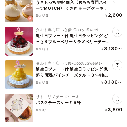
うさもっち4種4個入〈おもち専門スイ
ーツMOTCH〉 うさぎ チーズケーキ 和
洋菓子 個包装 もちもち チーズムース お
2,600
¥
最短 明日
もち レアチーズ 餅 お中元 2026 アイス
2026
タルト専門店 心優-CotoyuSweets-
誕生日プレート付 誕生日ラッピング ど
っさりブルーベリー＆ラズベリーチーズ
タルト 3〜4名様 12cm 即日出荷 お届け
3,130～
¥
最短 明日
指定可 お取り寄せ 誕生日ケーキ タルト
タルト専門店 心優-CotoyuSweets-
誕生日プレート付 誕生日ラッピング 鬼
盛り 完熟パインチーズタルト 3〜4名様
12cm 即日出荷 お届け指定可 お取り寄
3,130～
¥
最短 明日
せ 誕生日ケーキ タルト
サトユリノチーズケーキ
バスクチーズケーキ 5号
3,800
¥
最短 8/10