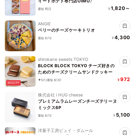
イートポテト専門店OIMO〉
1,820～
¥
最短 明日
ANGIE
ベリーのチーズケーキトリオ
4,300
¥
最短 8/12
shirokane sweets TOKYO
BLOCK BLOCK TOKYO チーズ好きの
ためのチーズクリームサンドクッキー
972
¥
5
(1)
最短 8/20
40%OFF
株式会社 i HUG cheese
プレミアムラムレーズンチーズテリーヌ
ミックス6P
5,100
¥
最短 8/12
洋菓子工房ピュイ・ダムール