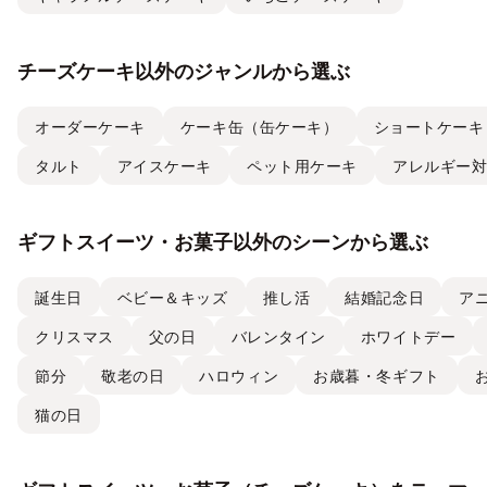
チーズケーキ以外のジャンルから選ぶ
オーダーケーキ
ケーキ缶（缶ケーキ）
ショートケーキ
タルト
アイスケーキ
ペット用ケーキ
アレルギー
ギフトスイーツ・お菓子以外のシーンから選ぶ
誕生日
ベビー＆キッズ
推し活
結婚記念日
ア
クリスマス
父の日
バレンタイン
ホワイトデー
節分
敬老の日
ハロウィン
お歳暮・冬ギフト
猫の日