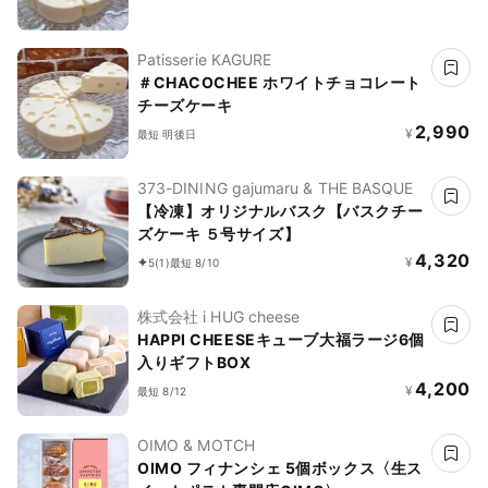
Patisserie KAGURE
＃CHACOCHEE ホワイトチョコレート
チーズケーキ
2,990
¥
最短 明後日
373-DINING gajumaru & THE BASQUE
【冷凍】オリジナルバスク【バスクチー
ズケーキ ５号サイズ】
4,320
¥
5
(1)
最短 8/10
株式会社 i HUG cheese
HAPPI CHEESEキューブ大福ラージ6個
入りギフトBOX
4,200
¥
最短 8/12
OIMO & MOTCH
OIMO フィナンシェ 5個ボックス〈生ス