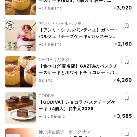
ーズケーキ(8cm）4個入り お中元
2026
3,920
¥
5
(1)
最短 8/10
アンリ・シャルパンティエ
【アンリ・シャルパンティエ】ガトー・
パルフェ〈チーズケーキ×カシスモンブ
ラン〉
2,160
¥
5
(1)
最短 8/12
GAZTA（ガスタ）
【食べログ 百名店】GAZTAのバスクチ
ーズケーキとホワイトチョコレートバス
クチーズケーキ2種4個セット
4,260
¥
最短 8/10
GODIVA
【GODIVA】ショコラ バスクチーズケ
ーキ（4個入）お中元2026
3,585
¥
4.5
(2)
最短 8/10
神戸洋藝菓子 ボックサン