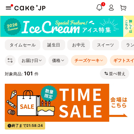
3
タイムセール
誕生日
お中元
スイーツ
ラ
お届け日
価格
チーズケーキ
ギフトス
101
並べ替え
対象商品:
件
終了まで
21:58:23