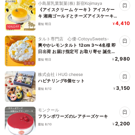
小島屋乳業製菓(株) 新宿Kojimaya
《アイスクリーム ケーキ 》アイスケー
キ 湘南ゴールドとチーズアイスケーキ
(直径15cm) 推し活 にも オレンジ イエ
4,410
¥
最短 明日
10%OFF
ロー 黄色 お中元 2026 アイス2026
タルト専門店 心優-CotoyuSweets-
爽やかレモンタルト 12cm 3〜4名様 即
日出荷 お届け指定可 お取り寄せ 誕生日
ケーキ タルト お中元2026
2,980
¥
最短 明日
株式会社 i HUG cheese
ハピチリング6個セット
3,150
¥
最短 8/12
モンクール
フランボワーズのレアチーズケーキ
2,200
¥
最短 8/10