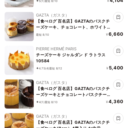
4,104
¥
5
(1)
最短 8/10
GAZTA（ガスタ）
【食べログ 百名店】GAZTAのバスクチ
ーズケーキ、チョコレート、ホワイトチ
ョコレート 3種6個セット
6,660
¥
最短 8/10
PIERRE HERMÉ PARIS
チーズケーキ ジャルダン ド ラトラス
10584
5,400
¥
4.75
(4)
最短 8/12
GAZTA（ガスタ）
【食べログ 百名店】GAZTAのバスクチ
ーズケーキとチョコレートバスクチーズ
ケーキ 2種4個セット お中元2026
4,360
¥
4
(1)
最短 8/10
GAZTA（ガスタ）
【食べログ 百名店】GAZTAのバスクチ