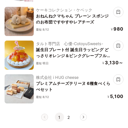
ケーキコレクション・ケベック
おねんねクマちゃん プレーン スポンジ
のお布団ですやすやレアチーズ
980
¥
最短 8/12
タルト専門店 心優-CotoyuSweets-
誕生日プレート付 誕生日ラッピング ど
っさりオレンジ＆ピンクグレープフルー
ツチーズタルト 12cm 3〜4名様 即日出
3,130～
¥
最短 明日
荷 お届け指定可 お取り寄せ 誕生日ケー
キ タルト
株式会社 i HUG cheese
プレミアムチーズテリーヌ 6種食べくら
べセット
5,100
¥
最短 8/12
1
2