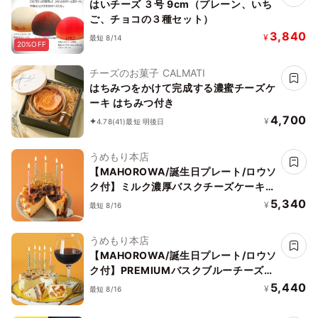
はいチーズ ３号 9cm（プレーン、いち
ご、チョコの３種セット）
3,840
¥
最短 8/14
20%OFF
チーズのお菓子 CALMATI
はちみつをかけて完成する濃蜜チーズケ
ーキ はちみつ付き
4,700
¥
4.78
(41)
最短 明後日
うめもり本店
【MAHOROWA/誕生日プレート/ロウソ
ク付】ミルク濃厚バスクチーズケーキ
（プレーン）＜グルテンフリー＞
5,340
¥
最短 8/16
うめもり本店
【MAHOROWA/誕生日プレート/ロウソ
ク付】PREMIUMバスクブルーチーズケ
ーキ＜グルテンフリー＞
5,440
¥
最短 8/16