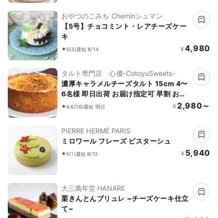
おやつのこみち Cheminシュマン
【5号】チョコミント・レアチーズケー
キ
4,980
¥
5
(3)
最短 8/14
タルト専門店 心優-CotoyuSweets-
濃厚キャラメルチーズタルト 15cm 4〜
6名様 即日出荷 お届け指定可 早割 お取
り寄せ 誕生日ケーキ お中元2026
2,980～
¥
4.67
(6)
最短 明日
PIERRE HERMÉ PARIS
ミロワール フレーズ ピスターシュ
5,940
¥
5
(1)
最短 8/12
大三萬年堂 HANARE
栗きんとんブリュレ ~チーズケーキ仕立
て~