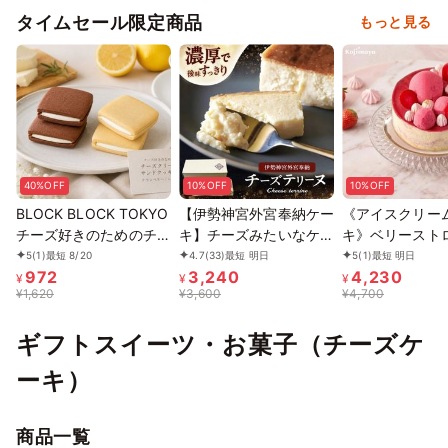
タイムセール限定商品
もっと見る
40%OFF
10%OFF
10%OFF
BLOCK BLOCK TOKYO
【伊勢神宮外宮奉納ケー
《アイスクリー
チーズ好きのためのチー
キ】チーズみたいなケー
キ》ベリースト
ズクリームサンドクッキ
キ 280ｇ、［グルテン
チーズパイ 5号 
5
(1)
最短 8/20
4.7
(33)
最短 明日
5
(1)
最短 明日
972
3,240
4,230
ー
フリー］魔法の チーズ
お中元 2026 ア
¥
¥
¥
¥
1,620
¥
3,600
¥
4,700
テリーヌ チーズケーキ
2026
お中元2026
ギフトスイーツ・お菓子（チーズケ
ーキ）
商品一覧