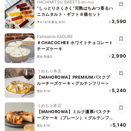
HACHIMITSU SWEETS en-nui
“しっとりさくさく”完熟はちみつ香るハ
ニカムタルト・ギフト８個セット
3,590
¥
4.74
(19)
最短 8/20
Patisserie KAGURE
＃CHACOCHEE ホワイトチョコレート
チーズケーキ
2,990
¥
最短 明後日
うめもり本店
【MAHOROWA】PREMIUMバスクブ
ルーチーズケーキ＜グルテンフリー＞
5,240
¥
最短 8/16
うめもり本店
【MAHOROWA】ミルク濃厚バスクチ
ーズケーキ（プレーン）＜グルテンフリ
ー＞
5,140
¥
最短 8/16