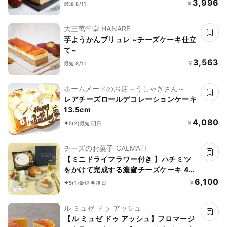
3,996
¥
最短 8/11
大三萬年堂 HANARE
芋ようかんブリュレ ~チーズケーキ仕立
て~
3,563
¥
最短 8/11
ホームメードのお店～うしゃぎさん～
レアチーズロールデコレーションケーキ
13.5cm
4,080
¥
5
(2)
最短 明日
チーズのお菓子 CALMATI
【ミニドライフラワー付き 】ハチミツ
をかけて完成する濃蜜チーズケーキ 4号
ハチミツ付き
6,100
¥
5
(1)
最短 明後日
ル ミュゼ ドゥ アッシュ
【ル ミュゼ ドゥ アッシュ】フロマージ