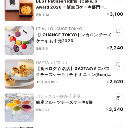
BEST Patisserie受賞【Cake.jp
Award 2026 ー誕生日ケーキ部門ー】
【神戸洋藝菓子ボックサン】匠のチーズ
3,100
¥
最短 8/12
タルト 5号 誕生日 ギフト 熨斗対応
LT by LOUANGE TOKYO
【LOUANGE TOKYO】マカロン チーズ
ケーキ お中元2026
7,240
¥
最短 明日
GAZTA（ガスタ）
【食べログ 百名店】GAZTAのミニバス
クチーズケーキ｜チキ ミニョン(5cm)
6個入り
2,520
¥
5
(1)
最短 8/10
パティスリー銀座千疋屋
銀座フルーツチーズケーキ8個
3,240
¥
最短 8/25