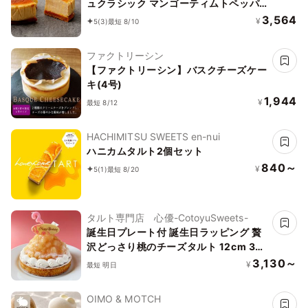
ュクラシック マンゴーティムトペッパ
ー 4号 12cm
3,564
¥
5
(3)
最短 8/10
ファクトリーシン
【ファクトリーシン】バスクチーズケー
キ(4号)
1,944
¥
最短 8/12
HACHIMITSU SWEETS en-nui
ハニカムタルト2個セット
840～
¥
5
(1)
最短 8/20
タルト専門店 心優-CotoyuSweets-
誕生日プレート付 誕生日ラッピング 贅
沢どっさり桃のチーズタルト 12cm 3〜
4名様 即日出荷 お届け指定可 お取り寄
3,130～
¥
最短 明日
せ 誕生日ケーキ タルト
OIMO & MOTCH