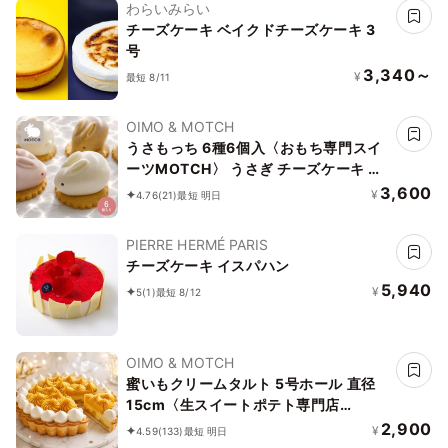
わらいみらい
チーズケーキ ベイクドチーズケーキ 3
号
3,340～
¥
最短 8/11
OIMO & MOTCH
うさもっち 6種6個入〈おもち専門スイ
ーツMOTCH〉 うさぎ チーズケーキ 和
洋菓子 個包装 もちもち チーズムース お
3,600
¥
4.76
(21)
最短 明日
もち レアチーズ 餅 お中元2026 アイス
2026
PIERRE HERMÉ PARIS
チーズケーキ イスパハン
5,940
¥
5
(1)
最短 8/12
OIMO & MOTCH
蜜いもクリームタルト 5号ホール 直径
15cm〈生スイートポテト専門店
OIMO〉
2,900
¥
4.59
(133)
最短 明日