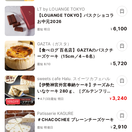
LT by LOUANGE TOKYO
【LOUANGE TOKYO】バスクショコラ
お中元2026
6,100
¥
最短 明日
GAZTA（ガスタ）
【食べログ 百名店】GAZTAのバスクチ
ーズケーキ（15cm／4～6名）
5,720
¥
最短 8/10
sweets cafe Halu. スイーツカフェハル
【伊勢神宮外宮奉納ケーキ】チーズみた
いなケーキ 280ｇ、［グルテンフリ
ー］魔法の チーズテリーヌ チーズケー
3,240
¥
4.7
(33)
最短 明日
10%OFF
キ お中元2026
Patisserie KAGURE
＃CHACOCHEE プレーンチーズケーキ
2,910
¥
最短 明後日