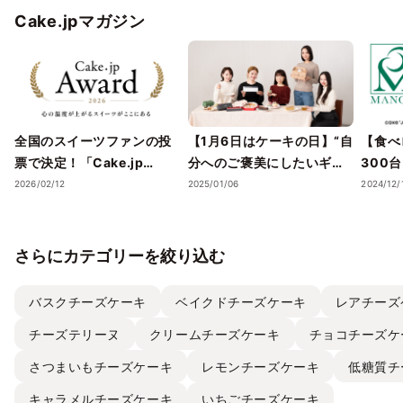
Cake.jpマガジン
全国のスイーツファンの投
【1月6日はケーキの日】“自
【食べ
票で決定！「Cake.jp
分へのご褒美にしたいギフ
300
Award 2026」受賞店舗を
トスイーツ・ケーキ”5選
スイー
2026/02/12
2025/01/06
2024/12/
発表― 心の温度が上がる誕
を、Cake.jpでお取り寄せ
気フレ
生日ケーキ・ギフトスイー
ストラ
ツの名店が集結 ―
チーズケ
さらにカテゴリーを絞り込む
て取り
バスクチーズケーキ
ベイクドチーズケーキ
レアチーズ
チーズテリーヌ
クリームチーズケーキ
チョコチーズケ
さつまいもチーズケーキ
レモンチーズケーキ
低糖質チ
キャラメルチーズケーキ
いちごチーズケーキ