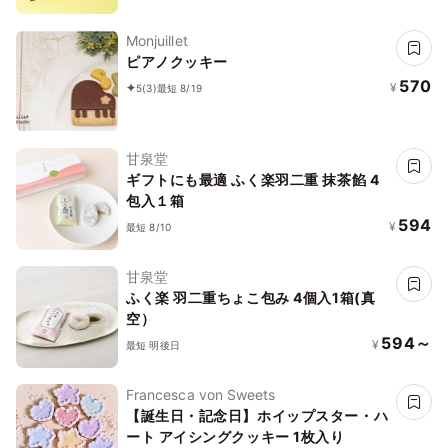
Monjuillet
ピアノクッキー
570
¥
5
(3)
最短 8/19
甘泉堂
ギフトにも最適 ふく楽羽二重 抹茶餡 4
包入１箱
594
¥
最短 8/10
甘泉堂
ふく楽 羽二重ちょこ包み 4個入1箱(真
空）
594～
¥
最短 明後日
Francesca von Sweets
【誕生日・記念日】ホイップスター・ハ
ート アイシングクッキー 1枚入り