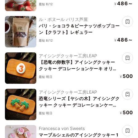
486～
¥
最短 8/12
ル・ボヌール パリス芦屋
パリ・ショコラ＆ピーナッツポップコー
ン【クラフト】レギュラー
486～
¥
最短 8/12
アイシングクッキー工房LEAP
【恐竜の卵数字】アイシングクッキー
クッキー デコレーションケーキ オリジ
ナルケーキ 誕生日 卵
500
¥
最短 明日
アイシングクッキー工房LEAP
恐竜シリーズ【ヤシの木】アイシングク
ッキー クッキー デコレーションケーキ
オリジナルケーキ 誕生日
500
¥
最短 明日
Francesca von Sweets
マーブルシェルのアイシングクッキー 1