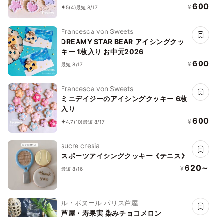
600
¥
5
(4)
最短 8/17
Francesca von Sweets
DREAMY STAR BEAR アイシングクッ
キー 1枚入り お中元2026
600
¥
最短 8/17
Francesca von Sweets
ミニデイジーのアイシングクッキー 6枚
入り
600
¥
4.7
(10)
最短 8/17
sucre cresia
スポーツアイシングクッキー《テニス》
620～
¥
最短 8/16
ル・ボヌール パリス芦屋
芦屋・寿果実 染みチョコメロン