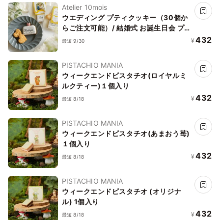
Atelier 10mois
ウエディング プティクッキー（30個か
らご注文可能）/ 結婚式 お誕生日会 プチ
ギフト
432
¥
最短 9/30
PISTACHIO MANIA
ウィークエンドピスタチオ(ロイヤルミ
ルクティー)１個入り
432
¥
最短 8/18
PISTACHIO MANIA
ウィークエンドピスタチオ(あまおう苺)
１個入り
432
¥
最短 8/18
PISTACHIO MANIA
ウィークエンドピスタチオ (オリジナ
ル) 1個入り
432
¥
最短 8/18