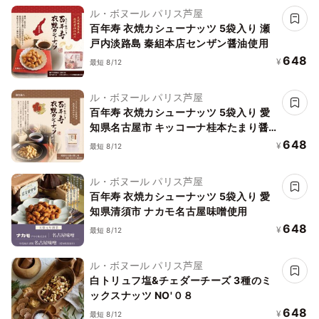
ル・ボヌール パリス芦屋
百年寿 衣焼カシューナッツ 5袋入り 瀬
戸内淡路島 秦組本店センザン醤油使用
648
¥
最短 8/12
ル・ボヌール パリス芦屋
百年寿 衣焼カシューナッツ 5袋入り 愛
知県名古屋市 キッコーナ桂本たまり醤
油
648
¥
最短 8/12
ル・ボヌール パリス芦屋
百年寿 衣焼カシューナッツ 5袋入り 愛
知県清須市 ナカモ名古屋味噌使用
648
¥
最短 8/12
ル・ボヌール パリス芦屋
白トリュフ塩&チェダーチーズ 3種のミ
ックスナッツ NO'０８
648
¥
最短 8/12