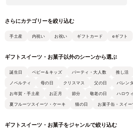
さらにカテゴリーを絞り込む
手土産
内祝い
お祝い
ギフトカード
eギフト
ギフトスイーツ・お菓子以外のシーンから選ぶ
誕生日
ベビー＆キッズ
パーティ・大人数
推し活
ノベルティ
母の日
クリスマス
父の日
バレン
お年賀・手土産
お正月
節分
敬老の日
ハロウ
夏フルーツスイーツ・ケーキ
猫の日
お菓子缶・スイー
ギフトスイーツ・お菓子をジャンルで絞り込む