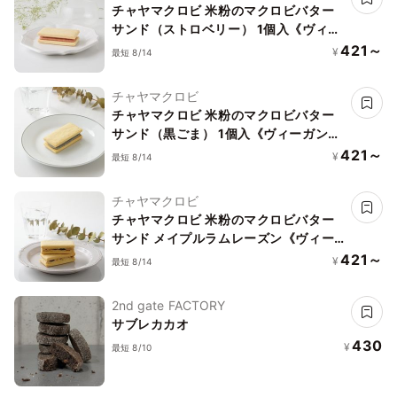
チャヤマクロビ 米粉のマクロビバター
サンド（ストロベリー） 1個入《ヴィー
ガンスイーツ》
421～
¥
最短 8/14
チャヤマクロビ
チャヤマクロビ 米粉のマクロビバター
サンド（黒ごま） 1個入《ヴィーガンス
イーツ》
421～
¥
最短 8/14
チャヤマクロビ
チャヤマクロビ 米粉のマクロビバター
サンド メイプルラムレーズン《ヴィー
ガンスイーツ》
421～
¥
最短 8/14
2nd gate FACTORY
サブレカカオ
430
¥
最短 8/10