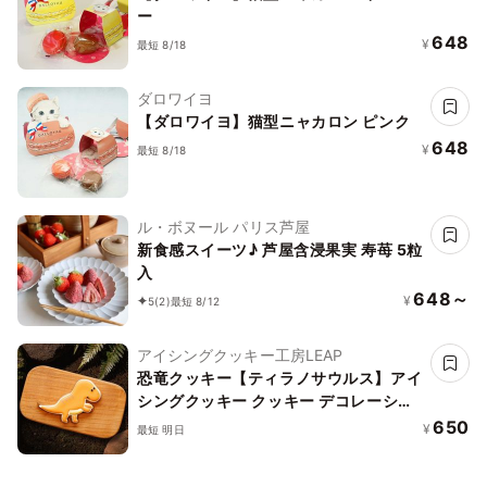
ー
648
¥
最短 8/18
ダロワイヨ
【ダロワイヨ】猫型ニャカロン ピンク
648
¥
最短 8/18
ル・ボヌール パリス芦屋
新食感スイーツ♪ 芦屋含浸果実 寿苺 5粒
入
648～
¥
5
(2)
最短 8/12
アイシングクッキー工房LEAP
恐竜クッキー【ティラノサウルス】アイ
シングクッキー クッキー デコレーショ
ンケーキ オリジナルケーキ 誕生日
650
¥
最短 明日