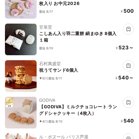
枚入り お中元2026
500
¥
最短 8/17
甘泉堂
こしあん入り羽二重餅 絹まゆき 8個入
１箱
523～
¥
最短 8/10
石村萬盛堂
祝うてサンド6個入
540～
¥
5
(1)
最短 8/11
GODIVA
【GODIVA】ミルクチョコレート ラン
グドシャクッキー（4枚入）
540
¥
4
(1)
最短 8/10
ル・ボヌール パリス芦屋