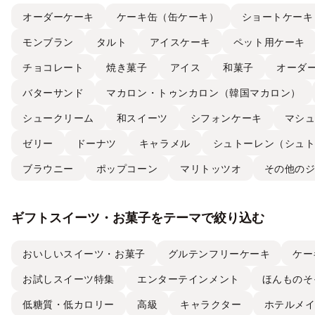
オーダーケーキ
ケーキ缶（缶ケーキ）
ショートケーキ
モンブラン
タルト
アイスケーキ
ペット用ケーキ
チョコレート
焼き菓子
アイス
和菓子
オーダ
バターサンド
マカロン・トゥンカロン（韓国マカロン）
シュークリーム
和スイーツ
シフォンケーキ
マシ
ゼリー
ドーナツ
キャラメル
シュトーレン（シュ
ブラウニー
ポップコーン
マリトッツオ
その他の
ギフトスイーツ・お菓子をテーマで絞り込む
おいしいスイーツ・お菓子
グルテンフリーケーキ
ケー
お試しスイーツ特集
エンターテインメント
ほんものそ
低糖質・低カロリー
高級
キャラクター
ホテルメ