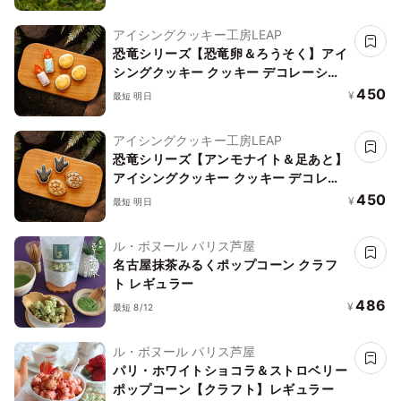
アイシングクッキー工房LEAP
恐竜シリーズ【恐竜卵＆ろうそく】アイ
シングクッキー クッキー デコレーショ
ンケーキ オリジナルケーキ 誕生日
450
¥
最短 明日
アイシングクッキー工房LEAP
恐竜シリーズ【アンモナイト＆足あと】
アイシングクッキー クッキー デコレー
ションケーキ オリジナルケーキ 誕生日
450
¥
最短 明日
ル・ボヌール パリス芦屋
名古屋抹茶みるくポップコーン クラフ
ト レギュラー
486
¥
最短 8/12
ル・ボヌール パリス芦屋
パリ・ホワイトショコラ＆ストロベリー
ポップコーン【クラフト】レギュラー