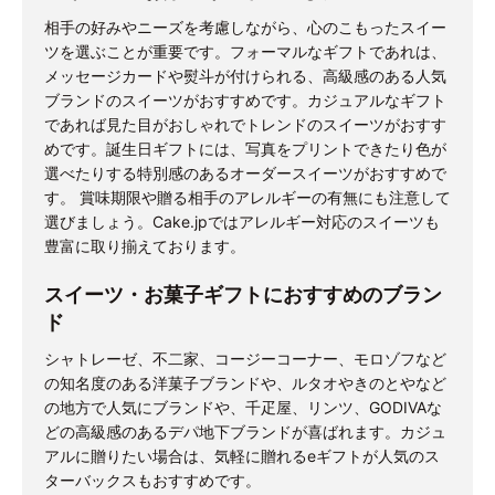
相手の好みやニーズを考慮しながら、心のこもったスイー
ツを選ぶことが重要です。フォーマルなギフトであれは、
メッセージカードや熨斗が付けられる、高級感のある人気
ブランドのスイーツがおすすめです。カジュアルなギフト
であれば見た目がおしゃれでトレンドのスイーツがおすす
めです。誕生日ギフトには、写真をプリントできたり色が
選べたりする特別感のあるオーダースイーツがおすすめで
す。 賞味期限や贈る相手のアレルギーの有無にも注意して
選びましょう。Cake.jpではアレルギー対応のスイーツも
豊富に取り揃えております。
スイーツ・お菓子ギフトにおすすめのブラン
ド
シャトレーゼ、不二家、コージーコーナー、モロゾフなど
の知名度のある洋菓子ブランドや、ルタオやきのとやなど
の地方で人気にブランドや、千疋屋、リンツ、GODIVAな
どの高級感のあるデパ地下ブランドが喜ばれます。カジュ
アルに贈りたい場合は、気軽に贈れるeギフトが人気のス
ターバックスもおすすめです。