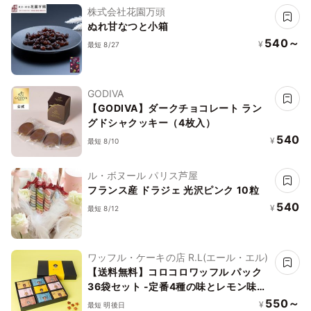
株式会社花園万頭
ぬれ甘なつと小箱
540～
¥
最短 8/27
GODIVA
【GODIVA】ダークチョコレート ラン
グドシャクッキー（4枚入）
540
¥
最短 8/10
ル・ボヌール パリス芦屋
フランス産 ドラジェ 光沢ピンク 10粒
540
¥
最短 8/12
ワッフル・ケーキの店 R.L(エール・エル)
【送料無料】コロコロワッフル パック
36袋セット -定番4種の味とレモン味の
詰め合わせ- お中元2026
550～
¥
最短 明後日