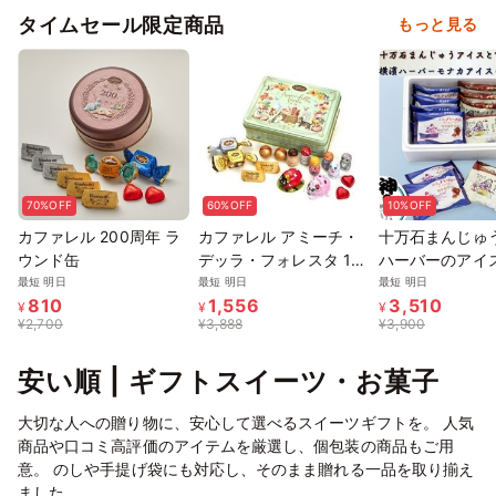
タイムセール限定商品
もっと見る
70%OFF
60%OFF
10%OFF
カファレル 200周年 ラ
カファレル アミーチ・
十万石まんじゅ
ウンド缶
デッラ・フォレスタ 16
ハーバーのアイ
粒
ム詰め合わせ 関
最短 明日
最短 明日
最短 明日
810
1,556
3,510
アイスセット 神
¥
¥
¥
¥
2,700
¥
3,888
¥
3,900
横濱ハーバー 埼
万石まんじゅう 
安い順 | ギフトスイーツ・お菓子
ぞれアイスで愉し
5個 10個入 お中元
大切な人への贈り物に、安心して選べるスイーツギフトを。 人気
2026 アイス202
商品や口コミ高評価のアイテムを厳選し、個包装の商品もご用
意。 のしや手提げ袋にも対応し、そのまま贈れる一品を取り揃え
ました。