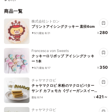
商品一覧
株式会社シトロン
プリントアイシングクッキー 直径6cm
280
¥
5
(1)
最短 8/21
Francesca von Sweets
クッキーロリポップ アイシングクッキ
ー 1本
350
¥
5
(7)
最短 8/17
チャヤマクロビ
チャヤマクロビ 米粉のマクロビバター
サンド カフェモカ《ヴィーガンスイー
ツ》
421～
¥
最短 8/14
チャヤマクロビ