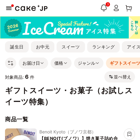
3
誕生日
お中元
スイーツ
ランキング
アイ
お届け日
価格
ジャンル
ギフトスイー
6
並べ替え
対象商品:
件
ギフトスイーツ・お菓子（お試しス
イーツ特集）
商品一覧
Benoit Kyoto（ブノワ京都）
【BENOIT(ブノワ）】焼き菓子詰め合