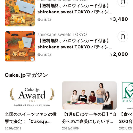
【送料無料、ハロウィンカード付き】
shirokane sweet TOKYO パティシエ
手作り白金ハロウィンサブレ（プレーン
3,480
¥
最短 8/22
＆ショコラ） 8枚（ポスト投函、配送日
時指定不可）ハロウィン 2025
shirokane sweets TOKYO
【送料無料、ハロウィンカード付き】
shirokane sweet TOKYO パティシエ
手作り白金ハロウィンサブレ（プレーン
2,000
¥
最短 8/22
＆ショコラ） 4枚（ポスト投函、配送日
時指定不可）ハロウィン 2025
Cake.jpマガジン
全国のスイーツファンの投
【1月6日はケーキの日】“自
【食べ
票で決定！「Cake.jp
分へのご褒美にしたいギフ
300
Award 2026」受賞店舗を
トスイーツ・ケーキ”5選
スイー
2026/02/12
2025/01/06
2024/12/