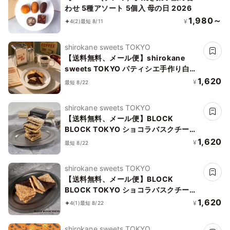
わせ 5種アソート 5個入 母の日 2026
1,980～
¥
4
(2)
最短 8/11
shirokane sweets TOKYO
【送料無料、メール便】shirokane
sweets TOKYO パティシエ手作り白金
ラスク（ショコラ）4枚入
1,620
¥
最短 8/22
shirokane sweets TOKYO
【送料無料、メール便】BLOCK
BLOCK TOKYO ショコラバスクチーズ
クッキー（ショコラ） 4枚入
1,620
¥
最短 8/22
shirokane sweets TOKYO
【送料無料、メール便】BLOCK
BLOCK TOKYO ショコラバスクチーズ
クッキー（キャラメル） 4枚入
1,620
¥
4
(1)
最短 8/22
shirokane sweets TOKYO