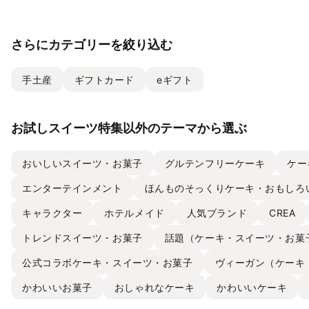
発表― 心の温度が上がる誕
を、Cake.jpでお取り寄せ
気フレ
生日ケーキ・ギフトスイー
ストラ
ツの名店が集結 ―
チーズケ
さらにカテゴリーを絞り込む
て取り
手土産
ギフトカード
eギフト
お試しスイーツ特集以外のテーマから選ぶ
おいしいスイーツ・お菓子
グルテンフリーケーキ
ケー
エンターテインメント
ほんものそっくりケーキ・おもしろ
キャラクター
ホテルメイド
人気ブランド
CREA
トレンドスイーツ・お菓子
話題（ケーキ・スイーツ・お菓
公式コラボケーキ・スイーツ・お菓子
ヴィーガン（ケーキ
かわいいお菓子
おしゃれなケーキ
かわいいケーキ