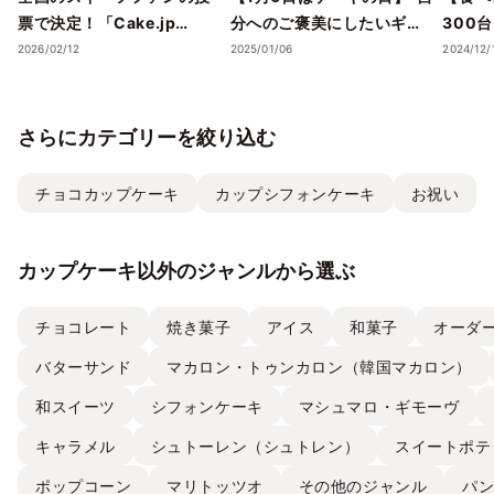
票で決定！「Cake.jp
分へのご褒美にしたいギフ
300
Award 2026」受賞店舗を
トスイーツ・ケーキ”5選
スイー
2026/02/12
2025/01/06
2024/12/
発表― 心の温度が上がる誕
を、Cake.jpでお取り寄せ
気フレ
生日ケーキ・ギフトスイー
ストラ
ツの名店が集結 ―
チーズケ
さらにカテゴリーを絞り込む
て取り
チョコカップケーキ
カップシフォンケーキ
お祝い
カップケーキ以外のジャンルから選ぶ
チョコレート
焼き菓子
アイス
和菓子
オーダ
バターサンド
マカロン・トゥンカロン（韓国マカロン）
和スイーツ
シフォンケーキ
マシュマロ・ギモーヴ
キャラメル
シュトーレン（シュトレン）
スイートポテ
ポップコーン
マリトッツオ
その他のジャンル
パ