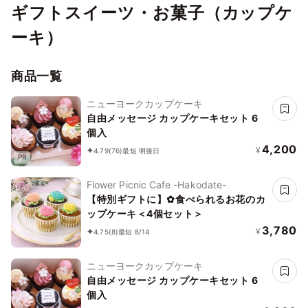
ギフトスイーツ・お菓子（カップケ
ーキ）
商品一覧
ニューヨークカップケーキ
自由メッセージ カップケーキセット 6
個入
4,200
¥
4.79
(76)
最短 明後日
PR
Flower Picnic Cafe -Hakodate-
【特別ギフトに】✿食べられるお花のカ
ップケーキ＜4個セット＞
3,780
¥
4.75
(8)
最短 8/14
ニューヨークカップケーキ
自由メッセージ カップケーキセット 6
個入