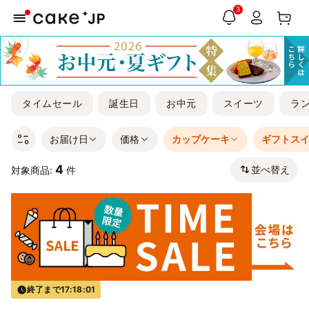
3
タイムセール
誕生日
お中元
スイーツ
ラ
お届け日
価格
カップケーキ
ギフトス
4
並べ替え
対象商品:
件
終了まで
17:18:00