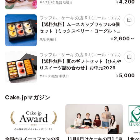
4,200
¥
4.79
(76)
最短 明後日
ワッフル・ケーキの店 R.L(エール・エル)
【送料無料】ムースカップワッフル6個
セット（ミックスベリー・ヨーグルトピ
ーチ・マンゴー）お中元2026
2,600～
¥
最短 明後日
ワッフル・ケーキの店 R.L(エール・エル)
【送料無料】夏のギフトセット【ひんや
りスイーツ詰め合わせ】お中元2026
5,000
¥
4.5
(2)
最短 明後日
Cake.jpマガジン
全国のスイーツファンの投
【1月6日はケーキの日】“自
【食べ