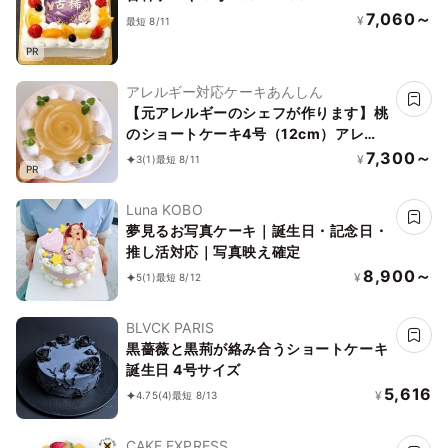
7,060～
¥
最短 8/11
PR
アレルギー対応ケーキあんしん
【元アレルギーのシェフが作ります】桃
のショートケーキ4号（12cm）アレル
ギー対応ケーキ／ヴィーガン対応
7,300～
¥
3
(1)
最短 8/11
PR
Luna KOBO
夢見るお写真ケーキ｜誕生日・記念日・
推し活対応｜写真映え確定
8,900～
¥
5
(1)
最短 8/12
BLVCK PARIS
黒薔薇と黒荊が絡み合うショートケーキ
誕生日 4号サイズ
5,616
¥
4.75
(4)
最短 8/13
CAKE EXPRESS