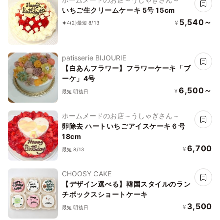
いちご生クリームケーキ 5号 15cm
5,540～
¥
4
(2)
最短 8/13
patisserie BIJOURIE
【白あんフラワー】フラワーケーキ「ブ
ーケ」4号
6,500～
¥
最短 明後日
ホームメードのお店～うしゃぎさん～
卵除去 ハートいちごアイスケーキ６号
18cm
6,700
¥
最短 8/13
CHOOSY CAKE
【デザイン選べる】韓国スタイルのラン
チボックスショートケーキ
3,500
¥
最短 明後日