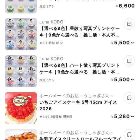
上品・写真映え◎
6,600
¥
最短 8/13
Luna KOBO
【選べる9色】星散り写真プリントケー
キ｜9色から選べる｜推し活・本人不在
の誕生日会
5,500～
¥
5
(1)
最短 8/12
Luna KOBO
【選べる9色】ハート散り写真プリント
ケーキ｜9色から選べる｜推し活・本人
不在の誕生日会
5,500～
¥
最短 8/13
ホームメードのお店～うしゃぎさん～
いちごアイスケーキ 5号 15cm アイス
2026
5,280～
¥
4.69
(16)
最短 明後日
ホームメードのお店～うしゃぎさん～
生乳アイスクリームロールフルーツアイ