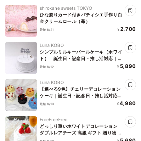
shirokane sweets TOKYO
ひな祭りカード付きパティシエ手作り白
金クリームロール（苺）
2,700
¥
最短 8/21
Luna KOBO
シンプルミルキーパールケーキ（ホワイ
ト）｜誕生日・記念日・推し活対応｜写
真映え◎
5,890
¥
最短 8/12
Luna KOBO
【選べる9色】チェリーデコレーション
ケーキ｜誕生日・記念日・推し活対応｜
写真映え◎
4,980
¥
最短 8/13
FreeFreeFree
どっしり重いホワイトデコレーション
ダブルレアチーズ 高級 ギフト 贈り物 い
ちご 苺 ストロベリー アレルギー 小麦
5,680
¥
最短 8/12