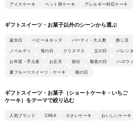
アイスケーキ
ペット用ケーキ
アレルギー対応ケーキ
ギフトスイーツ・お菓子以外のシーンから選ぶ
誕生日
ベビー＆キッズ
パーティ・大人数
推し活
ノベルティ
母の日
クリスマス
父の日
バレン
お年賀・手土産
お正月
節分
敬老の日
ハロウ
夏フルーツスイーツ・ケーキ
猫の日
ギフトスイーツ・お菓子（ショートケーキ・いちご
ケーキ）をテーマで絞り込む
人気ブランド
CREA
小さいケーキ
おいしいケーキ