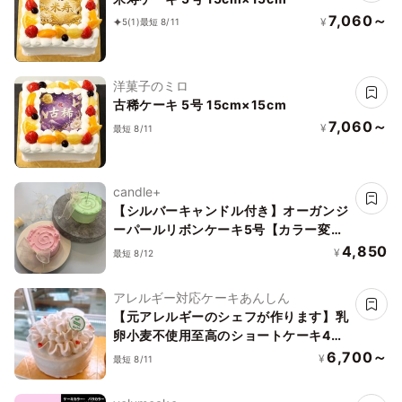
7,060～
¥
5
(1)
最短 8/11
洋菓子のミロ
古稀ケーキ 5号 15cm×15cm
7,060～
¥
最短 8/11
candle+
【シルバーキャンドル付き】オーガンジ
ーパールリボンケーキ5号【カラー変更
可】
4,850
¥
最短 8/12
アレルギー対応ケーキあんしん
【元アレルギーのシェフが作ります】乳
卵小麦不使用至高のショートケーキ4号
（12cm）
6,700～
¥
最短 8/11