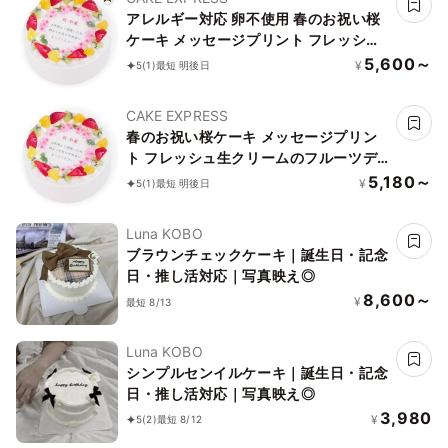
アレルギー対応 卵不使用 春のお祝い桜
ケーキ メッセージプリント フレッシュ
生クリームのフルーツデコレーションケ
5,600～
¥
5
(1)
最短 明後日
ーキ 4号 12cm cream-4-spring-
noegg
CAKE EXPRESS
春のお祝い桜ケーキ メッセージプリン
ト フレッシュ生クリームのフルーツデ
コレーションケーキ 4号 12cm cream-
5,180～
¥
5
(1)
最短 明後日
4-spring
Luna KOBO
ブラウンチェックケーキ｜誕生日・記念
日・推し活対応｜写真映え◎
8,600～
¥
最短 8/13
Luna KOBO
シンプルセンイルケーキ｜誕生日・記念
日・推し活対応｜写真映え◎
3,980
¥
5
(2)
最短 8/12