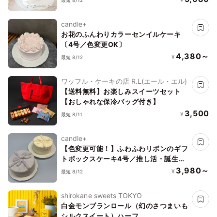
乳 卵 不使用 低糖質 アレルギー対応 乳
製品 ナッツ プレゼント 誕生日 バースデ
candle+
ー
お花のふんわりカラーセンイルケーキ
〔4号／色変更OK〕
4,380～
¥
最短 8/12
ワッフル・ケーキの店 R.L(エール・エル)
【送料無料】お楽しみスイーツセット
【おしゃれな保冷バッグ付き】
3,500
¥
最短 8/11
candle+
【色変更可能！】ふわふわリボンのギフ
トボックスケーキ4号／推し活・誕生
日・記念日にぴったり！シンプルで上品
3,980～
¥
最短 8/12
な生クリームケーキ
shirokane sweets TOKYO
白金モンブランロール（幻のさつまいも
シルクスイート）ハーフ