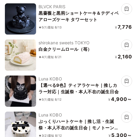
BLVCK PARIS
黒薔薇と黒荊ショートケーキ＆テディベ
アローズケーキ タワーセット
7,776
¥
5
(1)
最短 8/13
shirokane sweets TOKYO
白金クリームロール（苺）
2,160
¥
4
(1)
最短 8/21
Luna KOBO
【選べる9色】ティアラケーキ｜推しカ
ラー対応｜生誕祭・本人不在の誕生日会
4,900～
¥
5
(1)
最短 8/12
Luna KOBO
ぷっくりハートケーキ｜推し活・生誕
祭・本人不在の誕生日会｜モノトーン量
産系
5,300～
¥
3
(2)
最短 8/12