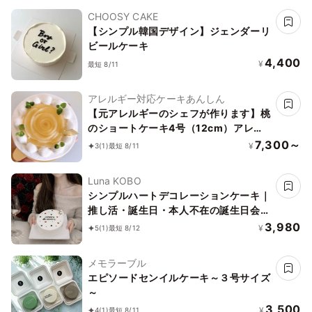
CHOOSY CAKE
【シンプル韓国デザイン】ジェンダーリ
ビールケーキ
4,400
¥
最短 8/11
アレルギー対応ケーキあんしん
【元アレルギーのシェフが作ります】桃
のショートケーキ4号（12cm）アレル
ギー対応ケーキ／ヴィーガン対応
7,300～
¥
3
(1)
最短 8/11
Luna KOBO
シンプルハートデコレーションケーキ｜
推し活・誕生日・本人不在の誕生日会対
応
3,980
¥
5
(1)
最短 8/12
メモラーブル
エピソードセンイルケーキ～３号サイズ
～
3,500
¥
4
(1)
最短 8/11