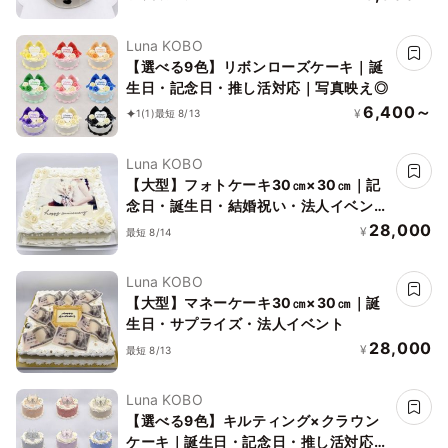
Luna KOBO
【選べる9色】リボンローズケーキ｜誕
生日・記念日・推し活対応｜写真映え◎
6,400～
¥
1
(1)
最短 8/13
Luna KOBO
【大型】フォトケーキ30㎝×30㎝｜記
念日・誕生日・結婚祝い・法人イベント
｜写真プリントケーキ
28,000
¥
最短 8/14
Luna KOBO
【大型】マネーケーキ30㎝×30㎝｜誕
生日・サプライズ・法人イベント
28,000
¥
最短 8/13
Luna KOBO
【選べる9色】キルティング×クラウン
ケーキ｜誕生日・記念日・推し活対応｜