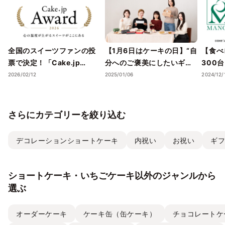
全国のスイーツファンの投
【1月6日はケーキの日】“自
【食べ
票で決定！「Cake.jp
分へのご褒美にしたいギフ
300
Award 2026」受賞店舗を
トスイーツ・ケーキ”5選
スイー
2026/02/12
2025/01/06
2024/12/
発表― 心の温度が上がる誕
を、Cake.jpでお取り寄せ
気フレ
生日ケーキ・ギフトスイー
ストラ
ツの名店が集結 ―
チーズケ
さらにカテゴリーを絞り込む
て取り
デコレーションショートケーキ
内祝い
お祝い
ギ
ショートケーキ・いちごケーキ以外のジャンルから
選ぶ
オーダーケーキ
ケーキ缶（缶ケーキ）
チョコレートケ