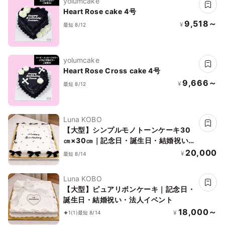
yolumcake
Heart Rose cake 4号
9,518～
¥
最短 8/12
yolumcake
Heart Rose Cross cake 4号
9,666～
¥
最短 8/12
Luna KOBO
【大型】シンプルモノトーンケーキ30
㎝×30㎝｜記念日・誕生日・結婚祝い・
法人イベント
20,000
¥
最短 8/14
Luna KOBO
【大型】ピュアリボンケーキ｜記念日・
誕生日・結婚祝い・法人イベント
18,000～
¥
1
(1)
最短 8/14