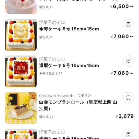
号（12cm）／ヴィーガン対応
6,500～
¥
最短 8/11
洋菓子のミロ
傘寿ケーキ 5号 15cm×15cm
7,060～
¥
最短 8/11
洋菓子のミロ
還暦ケーキ 5号 15cm×15cm
7,060～
¥
5
(1)
最短 8/11
shirokane sweets TOKYO
白金モンブランロール（皇室献上栗 山
江栗）
2,679
¥
最短 8/21
洋菓子のミロ
米寿ケーキ 5号 15cm×15cm