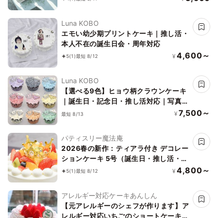
Luna KOBO
エモい幼少期プリントケーキ｜推し活・
本人不在の誕生日会・周年対応
4,600～
¥
5
(1)
最短 8/12
Luna KOBO
【選べる9色】ヒョウ柄クラウンケーキ
｜誕生日・記念日・推し活対応｜写真映
え抜群
7,500～
¥
最短 8/13
パティスリー魔法庵
2026春の新作：ティアラ付き デコレー
ションケーキ 5号（誕生日・推し活・バ
ースデー・映え）
4,800～
¥
5
(1)
最短 8/12
アレルギー対応ケーキあんしん
【元アレルギーのシェフが作ります】ア
レルギー対応いちごのショートケーキ4