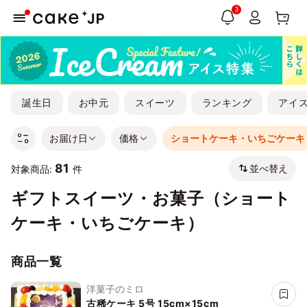
3
誕生日
お中元
スイーツ
ランキング
アイ
お届け日
価格
ショートケーキ・いちごケーキ
81
並べ替え
対象商品:
件
ギフトスイーツ・お菓子（ショート
ケーキ・いちごケーキ）
商品一覧
洋菓子のミロ
古稀ケーキ 5号 15cm×15cm