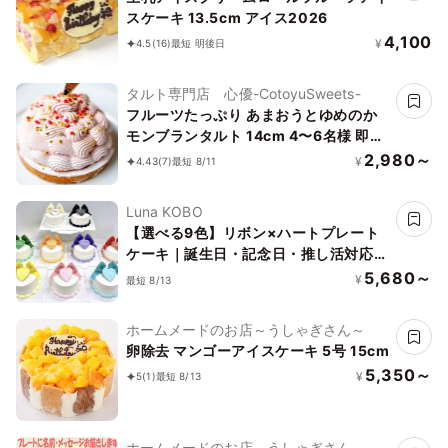
スケーキ 13.5cm アイス2026
4,100
¥
4.5
(16)
最短 明後日
タルト専門店 心優-CotoyuSweets-
フルーツたっぷり あまおうとゆめのか
モンブランタルト 14cm 4〜6名様 即日
出荷 お届け指定可 お取り寄せ 誕生日ケ
2,980～
¥
4.43
(7)
最短 8/11
ーキ タルト お中元2026
Luna KOBO
【選べる9色】リボン×ハートプレート
ケーキ｜誕生日・記念日・推し活対応｜
写真映え◎
5,680～
¥
最短 8/13
ホームメードのお店～うしゃぎさん～
卵除去 マンゴーアイスケーキ 5号 15cm
5,350～
¥
5
(1)
最短 8/13
ホームメードのお店～うしゃぎさん～