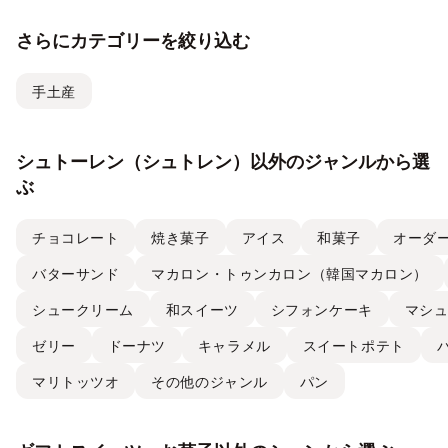
生日ケーキ・ギフトスイー
ストラ
ツの名店が集結 ―
チーズケ
さらにカテゴリーを絞り込む
て取り
手土産
シュトーレン（シュトレン）以外のジャンルから選
ぶ
チョコレート
焼き菓子
アイス
和菓子
オーダ
バターサンド
マカロン・トゥンカロン（韓国マカロン）
シュークリーム
和スイーツ
シフォンケーキ
マシ
ゼリー
ドーナツ
キャラメル
スイートポテト
マリトッツオ
その他のジャンル
パン