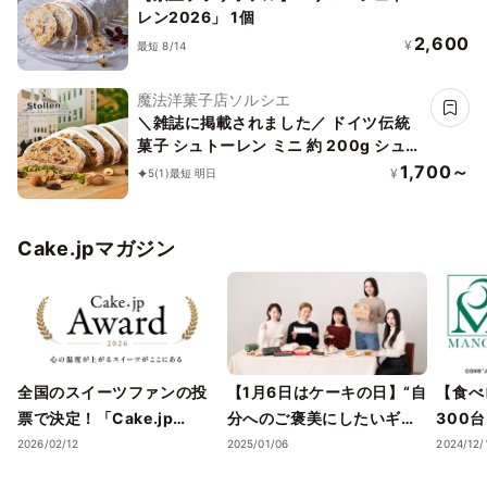
レン2026」 1個
2,600
¥
最短 8/14
魔法洋菓子店ソルシエ
＼雑誌に掲載されました／ ドイツ伝統
菓子 シュトーレン ミニ 約 200g シュト
レン 本場 【クリスマス だけじゃない！
1,700～
¥
5
(1)
最短 明日
一年中、いつでも特別なひとときを】焼
き菓子 ギフト
Cake.jpマガジン
全国のスイーツファンの投
【1月6日はケーキの日】“自
【食べ
票で決定！「Cake.jp
分へのご褒美にしたいギフ
300
Award 2026」受賞店舗を
トスイーツ・ケーキ”5選
スイー
2026/02/12
2025/01/06
2024/12/
発表― 心の温度が上がる誕
を、Cake.jpでお取り寄せ
気フレ