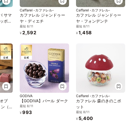
Caffarel -カファレル-
Caffarel -カファレル-
バ サマ
カファレル ジャンドゥー
カファレル ジャンドゥー
ニッポン
ヤ・ディエチ
ヤ・フォンデンテ
最短 8/11
最短 8/11
中元
2,592
1,458
¥
¥
GODIVA
Caffarel -カファレル-
 オブ
【GODIVA】パール ダーク
カファレル 森のきのこポ
最短 8/11
ョン（6
ット
993
最短 8/11
¥
5,400
¥