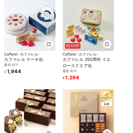
60%OFF
Caffarel -カファレル-
Caffarel -カファレル-
カファレル ケーキ缶
カファレル 200周年 イエ
最短 8/11
ロースクエア缶
1,944
最短 8/11
¥
1,296
¥