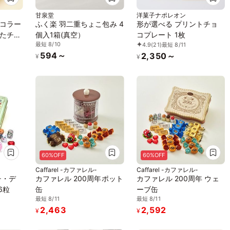
甘泉堂
洋菓子ナポレオン
コラー
ふく楽 羽二重ちょこ包み 4
形が選べる プリントチョ
たチョ
個入1箱(真空）
コプレート 1枚
最短 8/10
4.9
(21)
最短 8/11
594～
2,350～
¥
¥
60%OFF
60%OFF
Caffarel -カファレル-
Caffarel -カファレル-
チ・デ
カファレル 200周年ポット
カファレル 200周年 ウェ
6粒
缶
ーブ缶
最短 8/11
最短 8/11
2,463
2,592
¥
¥