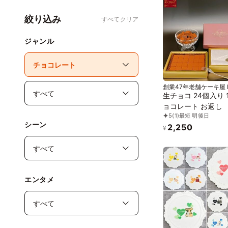
絞り込み
すべてクリア
ジャンル
創業47年老舗ケーキ屋 
イーツ
生チョコ 24個入り 
ョコレート お返し
5
(1)
最短 明後日
シーン
2,250
¥
エンタメ