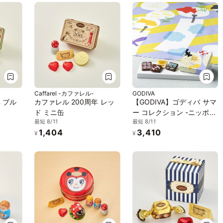
Caffarel -カファレル-
GODIVA
 ブル
カファレル 200周年 レッ
【GODIVA】ゴディバ サマ
ド ミニ缶
ー コレクション -ニッポン
最短 8/11
最短 8/11
の夏-（4粒入）+マルチハ
1,404
3,410
ンカチ セット お中元2026
¥
¥