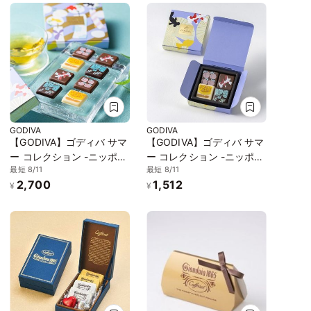
GODIVA
GODIVA
【GODIVA】ゴディバ サマ
【GODIVA】ゴディバ サマ
ー コレクション -ニッポン
ー コレクション -ニッポン
最短 8/11
最短 8/11
の夏-（9粒入）お中元
の夏-（4粒入）お中元
2,700
1,512
2026
2026
¥
¥