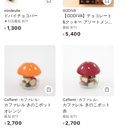
mindeulle
GODIVA
ドバイチョコバー
【GODIVA】チョコレート
5
(3)
最短 8/11
&クッキー アソートメント
1,300
最短 8/11
（チョコレート19粒入/ク
¥
5,400
ッキー8枚入）お中元2026
¥
Caffarel -カファレル-
Caffarel -カファレル-
カファレル きのこポット
カファレル きのこポット
オレンジ
赤
最短 8/11
最短 8/11
2,700
2,700
¥
¥