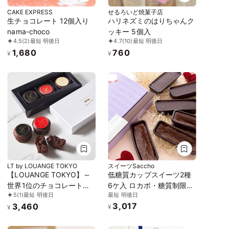
CAKE EXPRESS
せるろいど焼菓子店
生チョコレート 12個入り
ハリネズミのはりちゃんク
nama-choco
ッキー 5個入
4.5
(2)
最短 明後日
4.7
(10)
最短 明後日
1,680
760
¥
¥
LT by LOUANGE TOKYO
スイーツSaccho
【LOUANGE TOKYO】～
低糖質カップスイーツ2種
世界1位のチョコレートと
6ケ入 ロカボ・糖質制限・
最短 明後日
5
(1)
最短 明後日
3種のフレーバーのマリア
砂糖不使用 ショコラ詰合
3,017
3,460
ージュを味わう～ パレッ
せ
¥
¥
ト フォンダンショコラ 3個
入り お中元2026