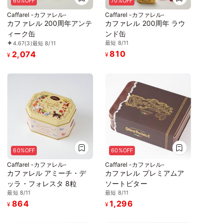
60%OFF
70%OFF
Caffarel -カファレル-
Caffarel -カファレル-
カファレル 200周年アンテ
カファレル 200周年 ラウ
ィーク缶
ンド缶
最短 8/11
4.67
(3)
最短 8/11
810
2,074
¥
¥
60%OFF
60%OFF
Caffarel -カファレル-
Caffarel -カファレル-
カファレル アミーチ・デ
カファレル プレミアムア
ッラ・フォレスタ 8粒
ソートビター
最短 8/11
最短 8/11
864
1,296
¥
¥