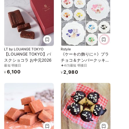
LT by LOUANGE TOKYO
Rstyle
【LOUANGE TOKYO】バ
《ケーキの飾りに✧》プラ
スクショコラ お中元2026
チョコ＆ナンバークッキー
最短 明後日
4
(1)
最短 明後日
セット｜約5cm｜お好きな
6,100
2,980
お写真｜カラー｜メッセー
¥
¥
ジ｜数字でお作りします✧