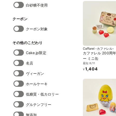
白砂糖不使用
クーポン
クーポン対象
その他のこだわり
Caffarel -カファレル-
Cake.jp限定
カファレル 200周年
ー ミニ缶
名店
最短 8/11
1,404
¥
ヴィーガン
ホールケーキ
低糖質・低カロリー
グルテンフリー
無添加