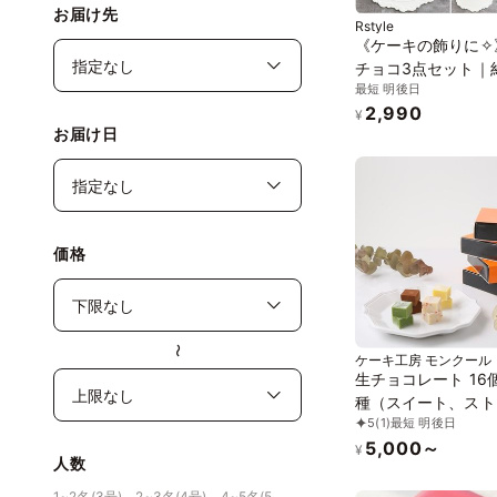
お届け先
Rstyle
《ケーキの飾りに✧
チョコ3点セット｜約
最短 明後日
｜お好きなお写真｜
2,990
｜メッセージでお作
¥
お届け日
す✧
価格
〜
ケーキ工房 モンクール
生チョコレート 16
種（スイート、スト
5
(1)
最短 明後日
ー、抹茶、マンゴー
5,000～
¥
人数
1~2名(3号)、2~3名(4号)、4~5名(5