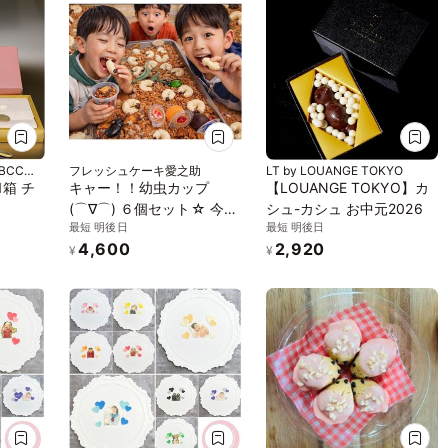
BCCス
フレッシュケーキ愛之助
LT by LOUANGE TOKYO
1箱 チ
キャー！！幼虫カップ
【LOUANGE TOKYO】カ
(⌒∇⌒) ６個セット☆ 今
シュ-カシュ お中元2026
最短 明後日
最短 明後日
得！！お値段そのまま幼虫
4,600
2,920
＋なんと６匹サービス！
¥
¥