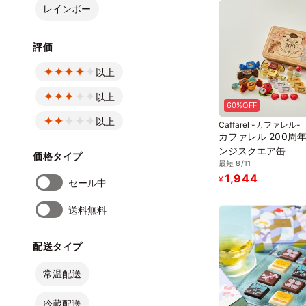
レインボー
評価
以上
以上
60%OFF
以上
Caffarel -カファレル-
カファレル 200周年
ンジスクエア缶
価格タイプ
最短 8/11
1,944
¥
セール中
送料無料
配送タイプ
常温配送
冷蔵配送