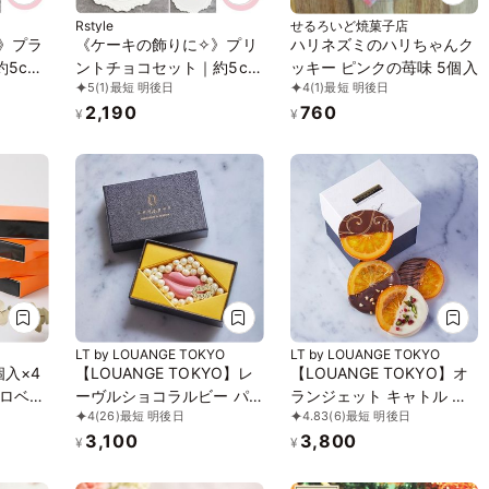
Rstyle
せるろいど焼菓子店
》プラ
《ケーキの飾りに✧》プリ
ハリネズミのハリちゃんク
5cm
ントチョコセット｜約5cm
ッキー ピンクの苺味 5個入
5
(1)
最短 明後日
4
(1)
最短 明後日
カラー
｜お好きなお写真で｜
2,190
760
りしま
¥
¥
LT by LOUANGE TOKYO
LT by LOUANGE TOKYO
個入×4
【LOUANGE TOKYO】レ
【LOUANGE TOKYO】オ
ロベリ
ーヴルショコラルビー パ
ランジェット キャトル お
4
(26)
最短 明後日
4.83
(6)
最短 明後日
）
ール お中元2026
中元2026
3,100
3,800
¥
¥