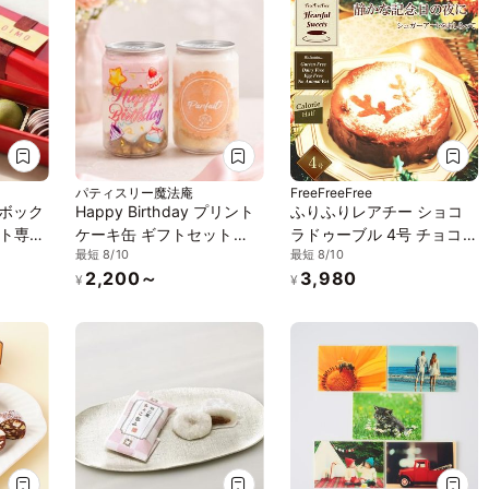
パティスリー魔法庵
FreeFreeFree
個ボック
Happy Birthday プリント
ふりふりレアチー ショコ
ト専門
ケーキ缶 ギフトセット
ラドゥーブル 4号 チョコ
最短 8/10
最短 8/10
（250ml×2缶）【いちご・
グルテンフリー 低糖質 糖
2,200～
3,980
もも】
質制限 スイーツ チーズケ
¥
¥
ーキ お菓子 乳製品不使用
誕生日 送料無料 ケーキ 誕
生日ケーキ バースデー プ
チギフト アソート 糖質オ
フ バレンタイン