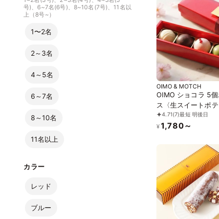
号)、6~7名(6号)、8~10名(7号)、11名以
上（8号~）
1〜2名
2～3名
4～5名
OIMO & MOTCH
OIMO ショコラ 5
6～7名
ス〈生スイートポテ
4.71
(7)
最短 明後日
店OIMO〉
8～10名
1,780～
¥
11名以上
カラー
レッド
ブルー