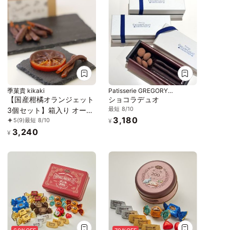
季菓貴 kikaki
Patisserie GREGORY
COLLET (グレゴリー・コレ)
【国産柑橘オランジェット
ショコラデュオ
最短 8/10
3個セット】箱入り オーガ
3,180
5
(9)
最短 8/10
ニック・グルテンフリー・
¥
3,240
添加物不使用・動物性食品
¥
不使用