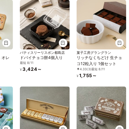
パティスリーリスボン都島店
菓子工房グラングラン
 オレ
ドバイチョコ餅4個入り
リッチなくちどけ 生チョ
最短 8/11
コ12粒入り 1個セット
3,424～
4.33
(3)
最短 8/11
¥
1,755～
¥