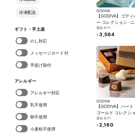
GODIVA
冷凍配送
【GODIVA】ゴディ
ー コレクション -
最短 8/11
の夏-（12粒入）お
ギフト・手土産
3,564
2026
¥
のし対応
メッセージカード付
手提げ袋付
アレルギー
アレルギー対応
GODIVA
乳不使用
【GODIVA】ハート
ゴールド コレクシ
卵不使用
最短 8/11
粒入）お中元2026
2,160
¥
小麦粉不使用