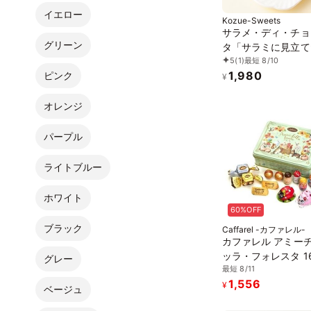
イエロー
Kozue-Sweets
サラメ・ディ・チョ
グリーン
タ「サラミに見立て
5
(1)
最短 8/10
コレート」
1,980
ピンク
¥
オレンジ
パープル
ライトブルー
ホワイト
60%OFF
ブラック
Caffarel -カファレル-
カファレル アミー
ッラ・フォレスタ 1
グレー
最短 8/11
1,556
¥
ベージュ