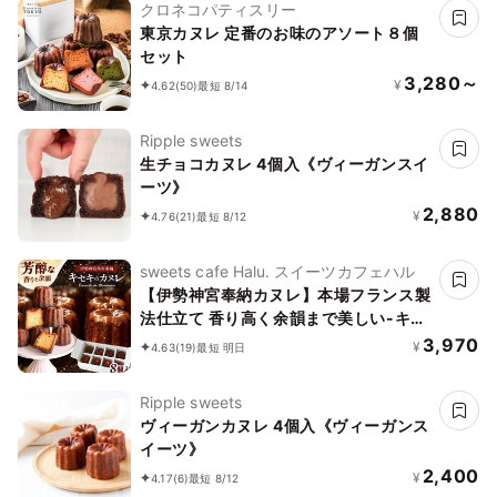
クロネコパティスリー
東京カヌレ 定番のお味のアソート８個
セット
3,280～
¥
4.62
(50)
最短 8/14
Ripple sweets
生チョコカヌレ 4個入《ヴィーガンスイ
ーツ》
2,880
¥
4.76
(21)
最短 8/12
sweets cafe Halu. スイーツカフェハル
【伊勢神宮奉納カヌレ】本場フランス製
法仕立て 香り高く余韻まで美しい-キセ
キのカヌレ お中元2026
3,970
¥
4.63
(19)
最短 明日
Ripple sweets
ヴィーガンカヌレ 4個入《ヴィーガンス
イーツ》
2,400
¥
4.17
(6)
最短 8/12