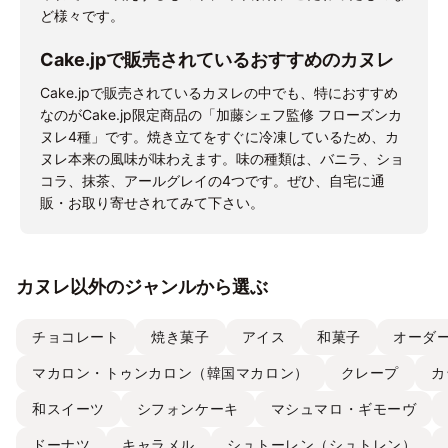
ど様々です。
Cake.jpで販売されているおすすめのカヌレ
Cake.jpで販売されているカヌレの中でも、特におすすめ
なのがCake.jp限定商品の「加藤シェフ監修 フローズンカ
ヌレ4種」です。焼き立てをすぐに冷凍しているため、カ
ヌレ本来の風味が味わえます。味の種類は、バニラ、ショ
コラ、抹茶、アールグレイの4つです。ぜひ、自宅に通
販・お取り寄せされてみて下さい。
カヌレ以外のジャンルから選ぶ
チョコレート
焼き菓子
アイス
和菓子
オーダ
マカロン・トゥンカロン（韓国マカロン）
クレープ
カ
和スイーツ
シフォンケーキ
マシュマロ・ギモーヴ
ドーナツ
キャラメル
シュトーレン（シュトレン）