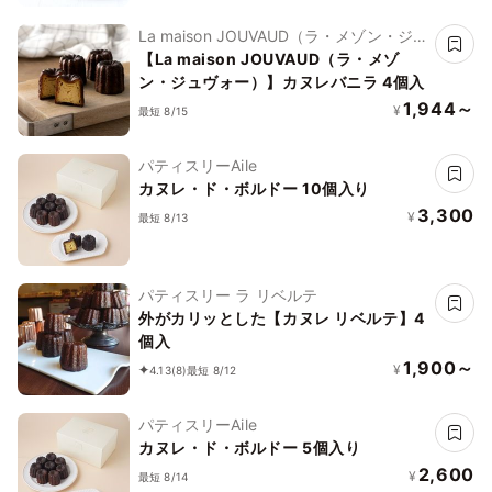
La maison JOUVAUD（ラ・メゾン・ジュ
ヴォー）
【La maison JOUVAUD（ラ・メゾ
ン・ジュヴォー）】カヌレバニラ 4個入
1,944～
¥
最短 8/15
パティスリーAile
カヌレ・ド・ボルドー 10個入り
3,300
¥
最短 8/13
パティスリー ラ リベルテ
外がカリッとした【カヌレ リベルテ】4
個入
1,900～
¥
4.13
(8)
最短 8/12
パティスリーAile
カヌレ・ド・ボルドー 5個入り
2,600
¥
最短 8/14