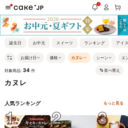
3
誕生日
お中元
スイーツ
ランキング
アイ
お届け日
価格
カヌレ
シーン
エ
34
並べ替え
対象商品:
件
カヌレ
人気ランキング
もっと見る