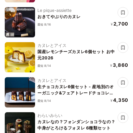
Le pique-assiette
おきてやぶりのカヌレ
2,700
¥
最短 8/16
カヌレとアイス
国産レモンチーズカヌレ6個セット お中
元2026
3,860
¥
最短 8/14
カヌレとアイス
生チョコカヌレ6個セット - 産地別のオ
ーガニック&フェアトレードチョコレー
ト使用
4,350
¥
最短 8/14
わらいみらい
カヌレなの？フォンダンショコラなの？
中身がとろけるフォヌレ 6種類セット