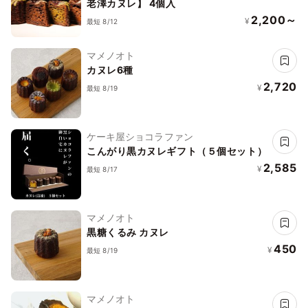
老澤カヌレ】 4個入
2,200～
¥
最短 8/12
マメノオト
カヌレ6種
2,720
¥
最短 8/19
ケーキ屋ショコラファン
こんがり黒カヌレギフト（５個セット）
2,585
¥
最短 8/17
マメノオト
黒糖くるみ カヌレ
450
¥
最短 8/19
マメノオト