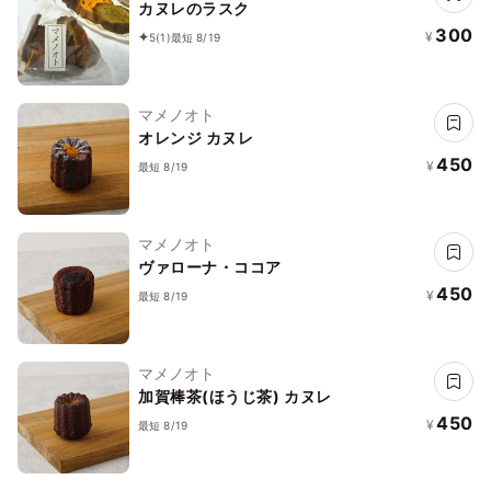
カヌレのラスク
300
¥
5
(1)
最短 8/19
マメノオト
オレンジ カヌレ
450
¥
最短 8/19
マメノオト
ヴァローナ・ココア
450
¥
最短 8/19
マメノオト
加賀棒茶(ほうじ茶) カヌレ
450
¥
最短 8/19