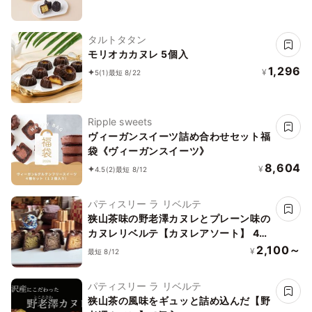
タルトタタン
モリオカカヌレ 5個入
1,296
¥
5
(1)
最短 8/22
Ripple sweets
ヴィーガンスイーツ詰め合わせセット福
袋《ヴィーガンスイーツ》
8,604
¥
4.5
(2)
最短 8/12
パティスリー ラ リベルテ
狭山茶味の野老澤カヌレとプレーン味の
カヌレリベルテ【カヌレアソート】 4個
入
2,100～
¥
最短 8/12
パティスリー ラ リベルテ
狭山茶の風味をギュッと詰め込んだ【野