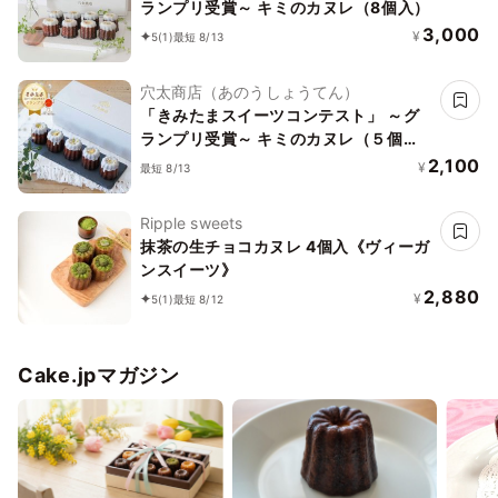
ランプリ受賞～ キミのカヌレ（8個入）
3,000
¥
5
(1)
最短 8/13
穴太商店（あのうしょうてん）
「きみたまスイーツコンテスト」 ～グ
ランプリ受賞～ キミのカヌレ（５個
入）
2,100
¥
最短 8/13
Ripple sweets
抹茶の生チョコカヌレ 4個入《ヴィーガ
ンスイーツ》
2,880
¥
5
(1)
最短 8/12
Cake.jpマガジン