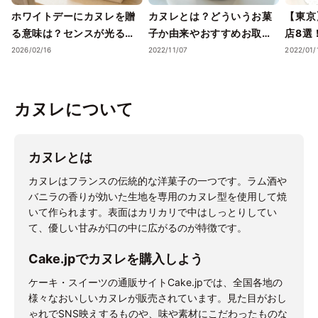
ホワイトデーにカヌレを贈
カヌレとは？どういうお菓
【東京
る意味は？センスが光るお
子か由来やおすすめお取り
店8選
返し・絶品お取り寄せラン
寄せ品まで紹介
品も
2026/02/16
2022/11/07
2022/01/
キング決定版
カヌレについて
カヌレとは
カヌレはフランスの伝統的な洋菓子の一つです。ラム酒や
バニラの香りが効いた生地を専用のカヌレ型を使用して焼
いて作られます。表面はカリカリで中はしっとりしてい
て、優しい甘みが口の中に広がるのが特徴です。
Cake.jpでカヌレを購入しよう
ケーキ・スイーツの通販サイトCake.jpでは、全国各地の
様々なおいしいカヌレが販売されています。見た目がおし
ゃれでSNS映えするものや、味や素材にこだわったものな