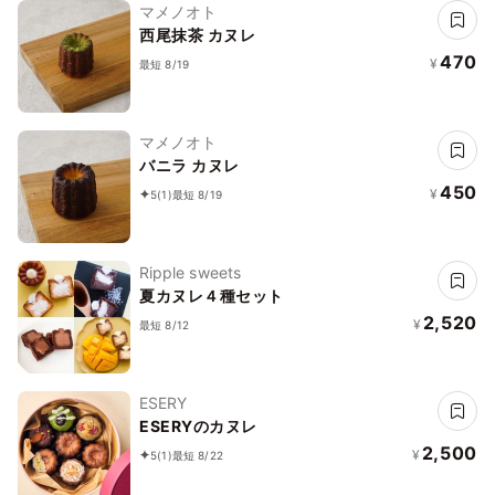
マメノオト
西尾抹茶 カヌレ
470
¥
最短 8/19
マメノオト
バニラ カヌレ
450
¥
5
(1)
最短 8/19
Ripple sweets
夏カヌレ４種セット
2,520
¥
最短 8/12
ESERY
ESERYのカヌレ
2,500
¥
5
(1)
最短 8/22