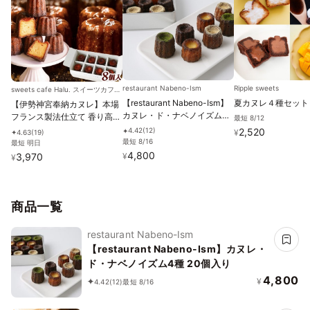
restaurant Nabeno-Ism
Ripple sweets
sweets cafe Halu. スイーツカフェハル
【restaurant Nabeno-Ism】
夏カヌレ４種セット
【伊勢神宮奉納カヌレ】本場
カヌレ・ド・ナベノイズム4
フランス製法仕立て 香り高く
最短 8/12
種 20個入り
余韻まで美しい-キセキのカ
2,520
4.42
(
12
)
✦
¥
4.63
(
19
)
✦
ヌレ お中元2026
最短 8/16
最短 明日
4,800
¥
3,970
¥
商品一覧
restaurant Nabeno-Ism
【restaurant Nabeno-Ism】カヌレ・
ド・ナベノイズム4種 20個入り
4,800
¥
4.42
(12)
最短 8/16