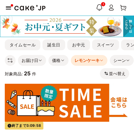
3
タイムセール
誕生日
お中元
スイーツ
ラ
お届け日
価格
レモンケーキ
シーン
25
並べ替え
対象商品:
件
終了まで
3:09:57