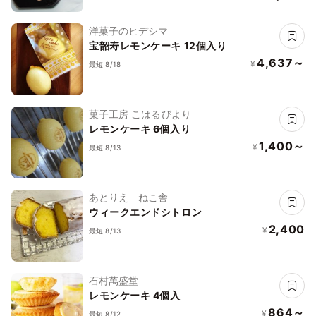
洋菓子のヒデシマ
宝韶寿レモンケーキ 12個入り
4,637～
¥
最短 8/18
菓子工房 こはるびより
レモンケーキ 6個入り
1,400～
¥
最短 8/13
あとりえ ねこ舎
ウィークエンドシトロン
2,400
¥
最短 8/13
石村萬盛堂
レモンケーキ 4個入
864～
¥
最短 8/12