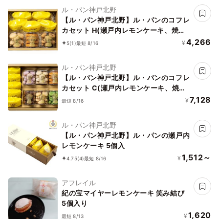
ル・パン神戸北野
【ル・パン神戸北野】ル・パンのコフレ
カセット H(瀬戸内レモンケーキ、焼菓
子3種)
4,266
¥
5
(1)
最短 8/16
ル・パン神戸北野
【ル・パン神戸北野】ル・パンのコフレ
カセット C(瀬戸内レモンケーキ、焼菓
子6種)
7,128
¥
最短 8/16
ル・パン神戸北野
【ル・パン神戸北野】ル・パンの瀬戸内
レモンケーキ 5個入
1,512～
¥
4.75
(4)
最短 8/16
アフレイル
紀の宝マイヤーレモンケーキ 笑み結び
5個入り
1,620
¥
最短 8/13