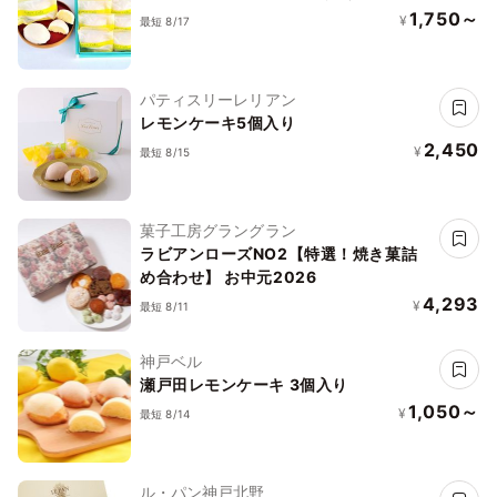
1,750～
¥
最短 8/17
パティスリーレリアン
レモンケーキ5個入り
2,450
¥
最短 8/15
菓子工房グラングラン
ラビアンローズNO2【特選！焼き菓詰
め合わせ】 お中元2026
4,293
¥
最短 8/11
神戸ベル
瀬戸田レモンケーキ 3個入り
1,050～
¥
最短 8/14
ル・パン神戸北野