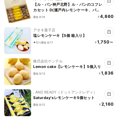
【ル・パン神戸北野】ル・パンのコフレ
カセット D(瀬戸内レモンケーキ、パウ
ンドケーキ2種)
4,860
¥
最短 8/16
アオキ菓子店
塩レモンケーキ【5個 箱入り】
1,750～
¥
5
(1)
最短 8/17
株式会社ケンテル
Lemon cake【レモンケーキ】5個入り
1,836
¥
最短 8/13
. AND READY（ドットアンドレディ）
Saturday'sレモンケーキ5個セット
2,160
¥
最短 8/12