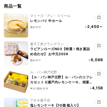
商品一覧
マミーズ・アン・スリール
レモンパイ 中ホール
2,450～
¥
最短 8/21
菓子工房グラングラン
ラビアンローズNO3【特選！焼き菓詰
め合わせ】 お中元2026
6,088
¥
最短 8/11
ル・パン神戸北野
【ル・パン神戸北野】ル・パンのコフレ
カセット I(瀬戸内レモンケーキ、焼菓子
3種)
4,158
¥
5
(1)
最短 8/16
アオキ菓子店
塩レモンケーキ【10個 箱入り】