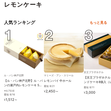
レモンケーキ
人気ランキング
もっと見る
京王プラザホテル
ル・パン神戸北野
マミーズ・アン・スリール
【京王プラザホテル
【ル・パン神戸北野】ル・パ
レモンパイ 中ホール
ンドケーキ8個入（
ンの瀬戸内レモンケーキ 5個
フルーツ・抹茶・チ
最短 8/21
最短 8/11
入
ポピーシード）
2,450
～
4.75
(
4
)
✦
¥
3,000
¥
最短 8/16
1,512
～
¥