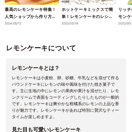
最高のレモンケーキ特集！
ホットケーキミックスで簡
リッチ
人気ショップから作り方ま
単！レモンケーキのレシピ
モンケ
で
を紹介！
とは？
2024/05/12
2022/05/16
2022/05/
レモンケーキについて
レモンケーキとは？
レモンケーキは小麦粉、卵、砂糖、牛乳などを混ぜて作る
パウンドケーキにレモンの味や風味を付けた焼き菓子で
す。主に生地の中にレモンの果肉や果汁を混ぜたり、レモ
ンクリームで表面をコーティングしたりしたものが一般的
です。レモンケーキは爽やかな柑橘系のレモンの上品な香
りが魅力です。レモンケーキがあれば特別に贅沢なティー
タイムが楽しめますよ。
見た目も可愛いレモンケーキ