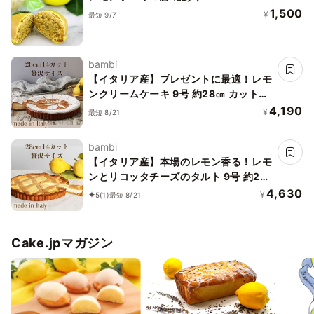
1,500
¥
最短 9/7
bambi
【イタリア産】プレゼントに最適！レモ
ンクリームケーキ 9号 約28㎝ カット済
み
4,190
¥
最短 8/21
bambi
【イタリア産】本場のレモン香る！レモ
ンとリコッタチーズのタルト 9号 約28
㎝ カット済み
4,630
¥
5
(1)
最短 8/21
Cake.jpマガジン