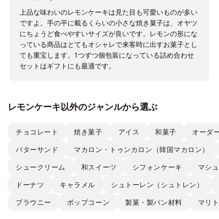
上品な味わいのレモンケーキは見た目も可愛いものが多い
ですよ。手の平に載るくらいの小さな焼き菓子は、オヤツ
にちょうど食べやすいサイズが良いです。レモンの形にな
っている商品はとてもオシャレで来客時に出すお菓子とし
ても重宝します。1つずつ個包装になっている詰め合わせ
セットはギフトにも最適です。
レモンケーキ以外のジャンルから選ぶ
チョコレート
焼き菓子
アイス
和菓子
オーダ
バターサンド
マカロン・トゥンカロン（韓国マカロン）
シュークリーム
和スイーツ
シフォンケーキ
マシ
ドーナツ
キャラメル
シュトーレン（シュトレン）
ブラウニー
ポップコーン
製菓・製パン材料
マリ