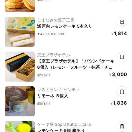
しまなみお菓子工房
瀬戸内レモンケーキ 5本入り
1,814
¥
4.25
(4)
最短 8/13
京王プラザホテル
【京王プラザホテル】「パウンドケーキ
8個入（レモン・フルーツ・抹茶・チェ
リー＆ポピーシード）
3,000
¥
最短 8/11
レストラン キャンティ
リモーネ ５個入
1,836
¥
最短 8/11
ケーキ屋 Soprattutto L'Italia
レモンケーキ 5個 箱あり