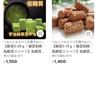
ヘルシースイーツ工房マルベリ
ヘルシースイーツ工房マルベリ
ー
ー
【糖質0.06ｇ！糖質制限・
【糖質0.19ｇ！糖質制限・
低糖質スイーツ】低糖質宇
低糖質スイーツ】低糖質ア
5
(1)
最短 8/11
5
(1)
最短 8/13
治抹茶生チョコ 15粒入
ーモンドチョコレート 15
1,550
1,400
粒入
¥
¥