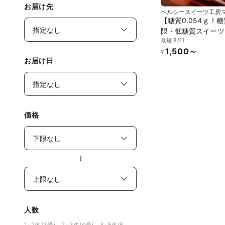
お届け先
ヘルシースイーツ工房
ー
【糖質0.054ｇ！
限・低糖質スイーツ
最短 8/11
質生チョコ 15粒
1,500～
¥
お届け日
価格
〜
人数
1~2名(3号)、2~3名(4号)、4~5名(5