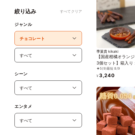
絞り込み
すべてクリア
ジャンル
季菓貴 kikaki
【国産柑橘オランジ
3個セット】箱入り
5
(9)
最短 8/9
ニック・グルテンフ
シーン
3,240
添加物不使用・動物
¥
不使用
エンタメ