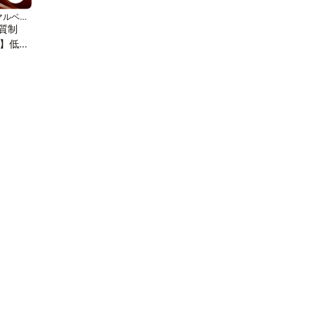
マルベリ
糖質制
】低糖