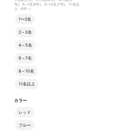
号)、6~7名(6号)、8~10名(7号)、11名以
上（8号~）
1〜2名
2～3名
4～5名
6～7名
8～10名
11名以上
カラー
レッド
ブルー