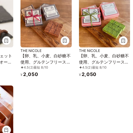
THE NICOLE
THE NICOLE
ェット
【卵、乳、小麦、白砂糖不
【卵、乳、小麦、白砂糖不
 オーガ
使用、グルテンフリースイ
使用、グルテンフリースイ
4.5
(2)
最短 8/10
4.5
(2)
最短 8/10
リー・
ーツ】ボタニカルショコラ
ーツ】ボタニカルショコラ
2,050
2,050
性食品
京豆腐生チョコ 《ヴィー
生チョコ 京抹茶 〜京豆腐
¥
¥
ガンスイーツ・ヴィーガン
を使用したショコラ《ヴィ
ケーキ》《無添加》《アレ
ーガンスイーツ・ヴィーガ
ルギー配慮》
ンケーキ》《無添加》《ア
レルギー配慮》