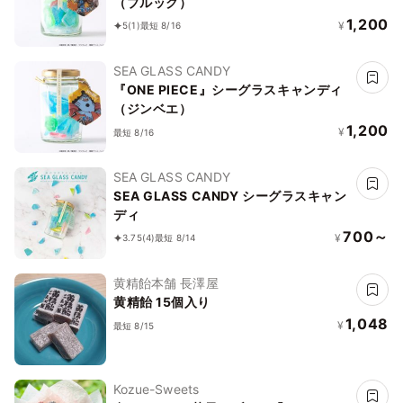
（ブルック）
1,200
¥
5
(1)
最短 8/16
SEA GLASS CANDY
『ONE PIECE』シーグラスキャンディ
（ジンベエ）
1,200
¥
最短 8/16
SEA GLASS CANDY
SEA GLASS CANDY シーグラスキャン
ディ
700～
¥
3.75
(4)
最短 8/14
黄精飴本舗 長澤屋
黄精飴 15個入り
1,048
¥
最短 8/15
Kozue-Sweets