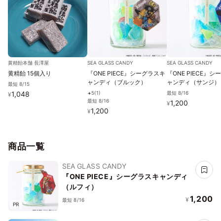
黄精飴本舗 長澤屋
SEA GLASS CANDY
SEA GLASS CANDY
黄精飴 15個入り
『ONE PIECE』シーグラスキ
『ONE PIECE』
ャンディ（ブルック）
ャンディ（サンジ）
最短 8/15
1,048
最短 8/16
5
(
1
)
✦
¥
最短 8/16
1,200
¥
1,200
¥
商品一覧
SEA GLASS CANDY
『ONE PIECE』シーグラスキャンディ
（ルフィ）
1,200
¥
最短 8/16
PR