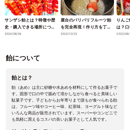
サンザシ飴とは？特徴や歴
屋台のパリパリフルーツ飴
りんご
史・購入できる場所につい
を完全再現！作り方を丁寧
は？口
て紹介
に解説
い方法
2024/08/26
2022/10/23
2022/06/
飴について
飴とは？
飴（あめ）は主に砂糖や水あめを材料にして作るお菓子で
す。固形で口の中で舐めて溶かしながら食べると美味しい
駄菓子です。子どもからお年寄りまで誰もが食べられる飴
は、フルーツ味やコーヒー味、紅茶味、ヨーグルト味など
いろんな商品が販売されています。スーパーやコンビニで
も気軽に買えるコスパの良いお菓子として人気です。