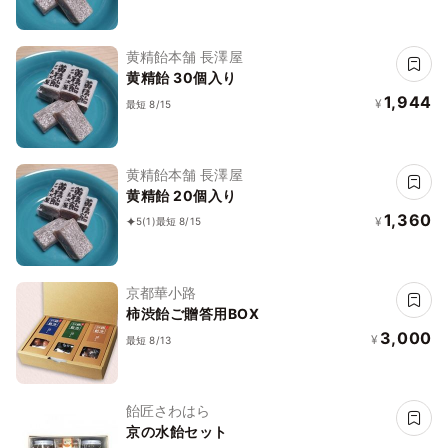
黄精飴本舗 長澤屋
黄精飴 30個入り
1,944
¥
最短 8/15
黄精飴本舗 長澤屋
黄精飴 20個入り
1,360
¥
5
(1)
最短 8/15
京都華小路
柿渋飴ご贈答用BOX
3,000
¥
最短 8/13
飴匠さわはら
京の水飴セット