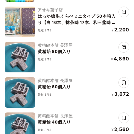
アオキ菓子店
はっか糖 味くらべミニタイプ 50本箱入
り【白 16本、抹茶味 17本、和三盆味 17
本】
2,200
¥
最短 8/15
黄精飴本舗 長澤屋
黄精飴 80個入り
4,860
¥
最短 8/15
黄精飴本舗 長澤屋
黄精飴 60個入り
3,672
¥
最短 8/15
黄精飴本舗 長澤屋
黄精飴 40個入り
2,560
¥
最短 8/15