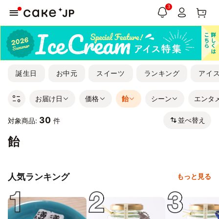
3
誕生日
お中元
スイーツ
ランキング
アイ
お届け日
価格
飴
シーン
エンタ
30
並べ替え
対象商品:
件
飴
人気ランキング
もっと見る