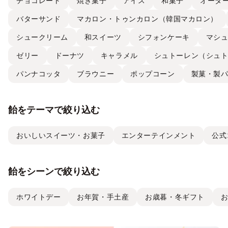
チョコレート
焼き菓子
アイス
和菓子
オーダ
バターサンド
マカロン・トゥンカロン（韓国マカロン）
シュークリーム
和スイーツ
シフォンケーキ
マシ
ゼリー
ドーナツ
キャラメル
シュトーレン（シュ
パンナコッタ
ブラウニー
ポップコーン
製菓・製
飴をテーマで絞り込む
おいしいスイーツ・お菓子
エンターテインメント
公式
飴をシーンで絞り込む
ホワイトデー
お年賀・手土産
お歳暮・冬ギフト