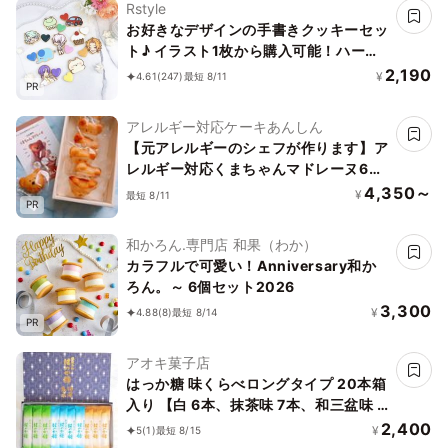
Rstyle
お好きなデザインの手書きクッキーセッ
ト♪ イラスト1枚から購入可能！ハート
付き《イラストクッキー｜頂いた画像か
2,190
¥
4.61
(247)
最短 8/11
PR
らお作りします✧》
アレルギー対応ケーキあんしん
【元アレルギーのシェフが作ります】ア
レルギー対応くまちゃんマドレーヌ6個
入り／乳卵小麦不使用／ヴィーガン／グ
4,350～
¥
最短 8/11
PR
ルテンフリー
和かろん.専門店 和果（わか）
カラフルで可愛い！Anniversary和か
ろん。～ 6個セット2026
3,300
¥
4.88
(8)
最短 8/14
PR
アオキ菓子店
はっか糖 味くらべロングタイプ 20本箱
入り 【白 6本、抹茶味 7本、和三盆味 7
本】
2,400
¥
5
(1)
最短 8/15