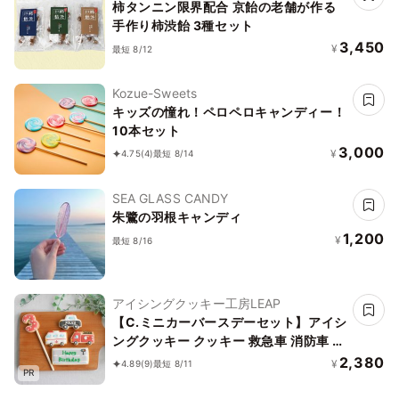
柿タンニン限界配合 京飴の老舗が作る
手作り柿渋飴 3種セット
3,450
¥
最短 8/12
Kozue-Sweets
キッズの憧れ！ペロペロキャンディー！
10本セット
3,000
¥
4.75
(4)
最短 8/14
SEA GLASS CANDY
朱鷺の羽根キャンディ
1,200
¥
最短 8/16
アイシングクッキー工房LEAP
【C.ミニカーバースデーセット】アイシ
ングクッキー クッキー 救急車 消防車 パ
トカー 車 プチギフト ケーキデコレーシ
2,380
¥
4.89
(9)
最短 8/11
PR
ョン パトカー 男の子 誕生日 ケーキトッ
ピング かわいい お菓子