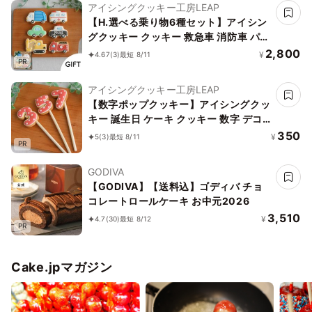
アイシングクッキー工房LEAP
【H.選べる乗り物6種セット】アイシン
グクッキー クッキー 救急車 消防車 パト
カー 車 プチギフト ケーキデコレーショ
2,800
¥
4.67
(3)
最短 8/11
PR
ン パトカー 男の子 誕生日 ケーキトッピ
ング かわいい お菓子
アイシングクッキー工房LEAP
【数字ポップクッキー】アイシングクッ
キー 誕生日 ケーキ クッキー 数字 デコ
レーションケーキ オリジナルケーキ か
350
¥
5
(3)
最短 8/11
PR
わいい お菓子 推し活 推しケーキ
GODIVA
【GODIVA】【送料込】ゴディバ チョ
コレートロールケーキ お中元2026
3,510
¥
4.7
(30)
最短 8/12
PR
Cake.jpマガジン