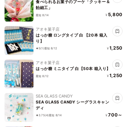
食べられるお菓子のブーケ「クッキー＆
飴細工」
5,800
¥
最短 8/14
アオキ菓子店
はっか糖 ロングタイプ 白 【20本 箱入
り】
1,250
¥
5
(1)
最短 8/12
アオキ菓子店
はっか糖 ミニタイプ 白【50本 箱入り】
1,250
¥
最短 8/12
SEA GLASS CANDY
SEA GLASS CANDY シーグラスキャン
ディ
700～
¥
3.75
(4)
最短 8/14
PR