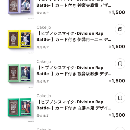
Battle-】カード付き 神宮寺寂雷 デザイ
ンチョコレート
1,500
¥
最短 8/21
Cake.jp
【ヒプノシスマイク-Division Rap
Battle-】カード付き 伊弉冉一二三 デザ
インチョコレート
1,500
¥
最短 8/21
Cake.jp
【ヒプノシスマイク-Division Rap
Battle-】カード付き 観音坂独歩 デザイ
ンチョコレート
1,500
¥
最短 8/21
Cake.jp
【ヒプノシスマイク-Division Rap
Battle-】カード付き 白膠木簓 デザイン
チョコレート
1,500
¥
最短 8/21
Cake.jp