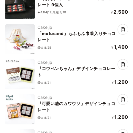
レート 9個入
2,500
¥
4.84
(19)
最短 8/18
Cake.jp
「mofusand」もふもふ巾着入りチョコ
レート
1,400
¥
最短 8/25
Cake.jp
『コウペンちゃん』デザインチョコレー
ト
1,200
¥
最短 8/21
Cake.jp
『可愛い嘘のカワウソ』デザインチョコ
レート
1,200
¥
最短 8/21
Cake.jp