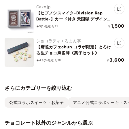
Cake.jp
【ヒプノシスマイク-Division Rap
Battle-】カード付き 天国獄 デザインチ
ョコレート
1,500
¥
5
(1)
最短 8/21
ショコラティエろまん亭
【麻雀カフェchun.コラボ限定】とろけ
る生チョコ麻雀牌《萬子セット》
3,600
¥
4.8
(5)
最短 8/18
さらにカテゴリーを絞り込む
公式コラボスイーツ・お菓子
アニメ公式コラボケーキ・ス
チョコレート以外のジャンルから選ぶ