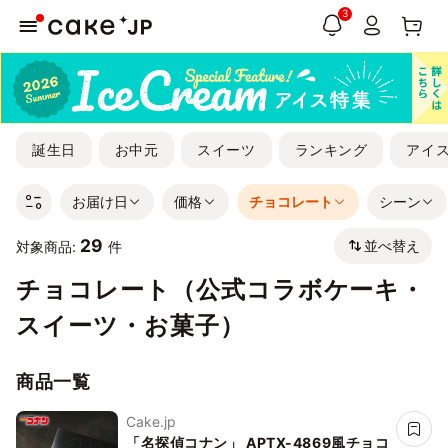
3
誕生日
お中元
スイーツ
ランキング
アイ
お届け日
価格
チョコレート
シーン
29
並べ替え
対象商品:
件
チョコレート（公式コラボケーキ・
スイーツ・お菓子）
商品一覧
Cake.jp
「名探偵コナン」 APTX-4869風チョコ