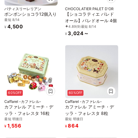
パティスリーレリアン
CHOCOLATIER PALET D'OR
ボンボンショコラ12個入り
【ショコラティエ パレド
最短 8/14
オール】パレドオール 4個
4,500
4.89
(9)
最短 8/14
¥
3,024～
¥
60%OFF
60%OFF
Caffarel -カファレル-
Caffarel -カファレル-
カファレル アミーチ・デ
カファレル アミーチ・デ
ッラ・フォレスタ 16粒
ッラ・フォレスタ 8粒
最短 明後日
最短 明後日
1,556
864
¥
¥