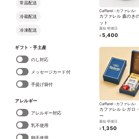
常温配送
Caffarel -カファレル-
カファレル 森のき
冷蔵配送
ット
最短 明後日
冷凍配送
5,400
¥
ギフト・手土産
のし対応
メッセージカード付
手提げ袋付
アレルギー
Caffarel -カファレル-
カファレル レガロ
アレルギー対応
ー
最短 明後日
乳不使用
1,350
¥
卵不使用