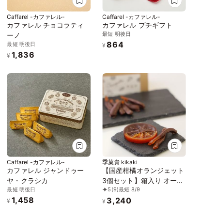
Caffarel -カファレル-
Caffarel -カファレル-
カファレル チョコラティ
カファレル プチギフト
最短 明後日
ーノ
864
最短 明後日
¥
1,836
¥
Caffarel -カファレル-
季菓貴 kikaki
カファレル ジャンドゥー
【国産柑橘オランジェット
ヤ・クラシカ
3個セット】箱入り オーガ
最短 明後日
5
(9)
最短 8/9
ニック・グルテンフリー・
1,458
3,240
添加物不使用・動物性食品
¥
¥
不使用