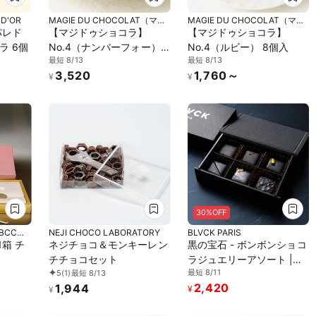
 D'OR
MAGIE DU CHOCOLAT（マジ
MAGIE DU CHOCOLAT（マジ
ドゥショコラ）
ドゥショコラ）
パレド
【マジドゥショコラ】
【マジドゥショコラ】
ラ 6個
No.4（ナンバーフォー）
No.4（ルビー） 8個入
最短 8/13
最短 8/13
ルビー＆ブロンド 食べ比
3,520
1,760～
べセット 16個入
¥
¥
30%OFF
BCCス
NEJI CHOCO LABORATORY
BLVCK PARIS
1箱 チ
ネジチョコ＆モンキーレン
黒の宝石 - ボンボンショコ
チチョコセット
ラジュエリーアソート |
最短 8/11
5
(1)
最短 8/13
CLASSIC
2,420
1,944
¥
¥