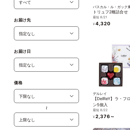
パスカル・ル・ガック
トリュフ2種詰合せ
最短 8/21
お届け先
4,320
¥
お届け日
価格
デルレイ
【DelReY】ラ・フ
ン5個入
〜
最短 8/22
2,376～
¥