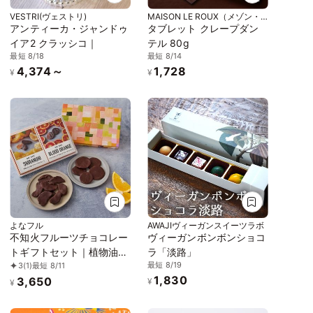
VESTRI(ヴェストリ)
MAISON LE ROUX（メゾン・
ルルー）
アンティーカ・ジャンドゥ
タブレット クレープダン
イア2 クラッシコ｜
テル 80g
最短 8/18
最短 8/14
4,374～
1,728
¥
¥
よなフル
AWAJIヴィーガンスイーツラボ
不知火フルーツチョコレー
ヴィーガンボンボンショコ
トギフトセット｜植物油脂
ラ「淡路」
最短 8/19
3
(1)
最短 8/11
不使用カカオ60％ダーク
1,830
3,650
チョコレート 御中元 御歳
¥
¥
暮 クリスマス ホワイトデ
ー