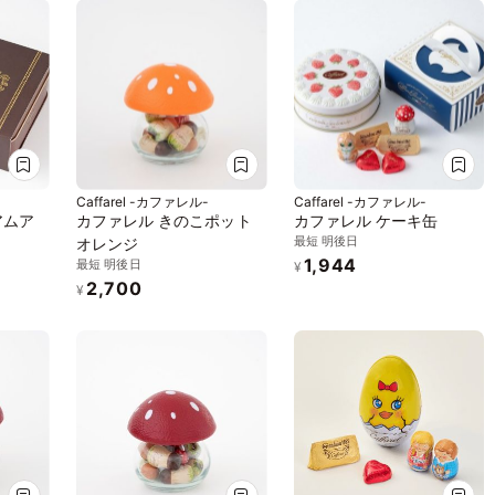
Caffarel -カファレル-
Caffarel -カファレル-
アムア
カファレル きのこポット
カファレル ケーキ缶
最短 明後日
オレンジ
1,944
最短 明後日
¥
2,700
¥