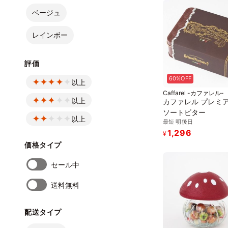
ベージュ
レインボー
評価
60%OFF
以上
Caffarel -カファレル-
以上
カファレル プレミ
ソートビター
以上
最短 明後日
1,296
¥
価格タイプ
セール中
送料無料
配送タイプ