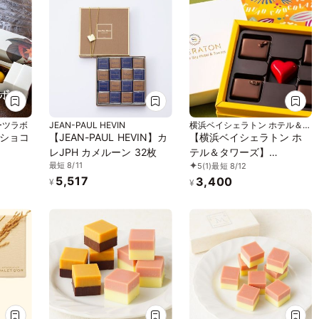
ーツラボ
JEAN-PAUL HEVIN
横浜ベイシェラトン ホテル＆タ
ワーズ
ショコ
【JEAN-PAUL HEVIN】カ
【横浜ベイシェラトン ホ
レJPH カメルーン 32枚
テル＆タワーズ】
最短 8/11
5
(1)
最短 8/12
「BÉSAME MUCHO（ベサ
5,517
3,400
メムーチョ）」※5ピース
¥
¥