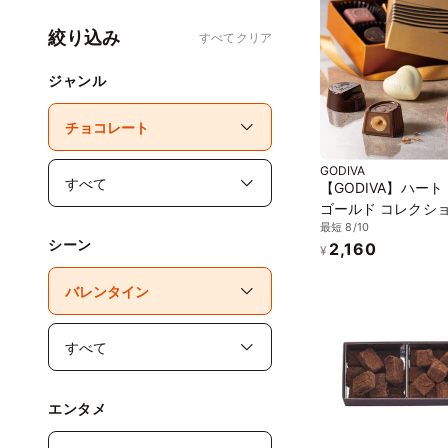
絞り込み
すべてクリア
ジャンル
GODIVA
【GODIVA】ハート
ゴールド コレクシ
最短 8/10
粒入）お中元2026
シーン
2,160
¥
エンタメ