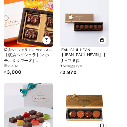
横浜ベイシェラトン ホテル＆タ
JEAN-PAUL HEVIN
ワーズ
【横浜ベイシェラトン ホ
【JEAN-PAUL HEVIN】ト
テル＆タワーズ】
リュフ 6個
最短 8/12
5
(1)
最短 8/11
「CHUAO RUMBA(チュア
3,000
2,970
オ ルンバ)」※4 ピース
¥
¥