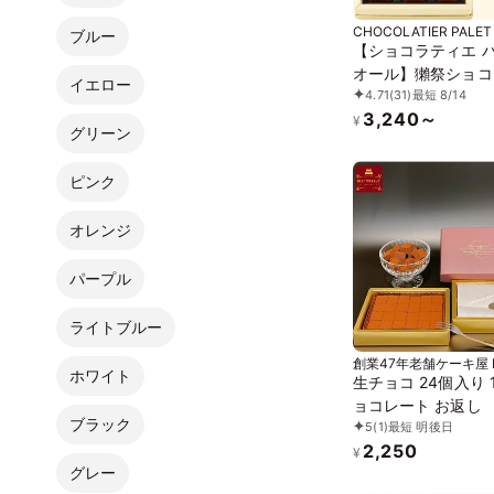
CHOCOLATIER PALET
ブルー
【ショコラティエ 
オール】獺祭ショコ
イエロー
4.71
(31)
最短 8/14
3,240～
¥
グリーン
ピンク
オレンジ
パープル
ライトブルー
創業47年老舗ケーキ屋 
ホワイト
イーツ
生チョコ 24個入り 
ョコレート お返し
ブラック
5
(1)
最短 明後日
2,250
¥
グレー