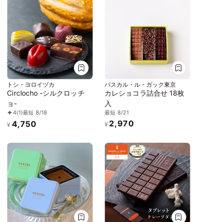
トシ・ヨロイヅカ
パスカル・ル・ガック東京
Circlocho -シルクロッチ
カレショコラ詰合せ 18枚
ョ-
入
最短 8/21
4
(1)
最短 8/18
2,970
4,750
¥
¥