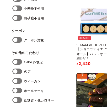
小麦粉不使用
白砂糖不使用
クーポン
30%OFF
クーポン対象
CHOCOLATIER PALET
【ショコラティエ 
その他のこだわり
オール】パレドオー
最短 8/12
ラン 4個入
Cake.jp限定
2,420
¥
名店
ヴィーガン
ホールケーキ
低糖質・低カロリー