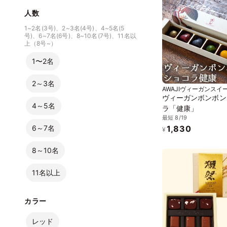
人数
1~2名(3号)、2~3名(4号)、4~5名(5
号)、6~7名(6号)、8~10名(7号)、11名以
上（8号~）
1〜2名
2～3名
AWAJIヴィーガンスイ
ヴィーガンボンボン
4～5名
ラ「健康」
最短 8/19
6～7名
1,830
¥
8～10名
11名以上
カラー
レッド