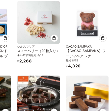
 D'OR
シルスマリア
CACAO SAMPAKA
パレド
スノーベリー（20粒入り）
【CACAO SAMPAKA】フ
4.42
(19)
最短 8/13
ル ブ
ーディベア レナ
2,268
最短 8/15
¥
4,320
¥