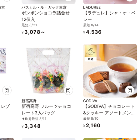
東京
パスカル・ル・ガック東京
LADUREE
ボンボンショコラ詰合せ
【ラデュレ】シャ・オ・ベ
12個入
レー
最短 8/21
最短 8/14
3,078～
4,536
¥
¥
新宿高野
GODIVA
ロレゾ
新宿高野 フルーツチョコ
【GODIVA】チョコレート
レート3入バッグ
&クッキー アソートメント
最短 8/10
5
(1)
最短 8/11
（チョコレート8粒入/クッ
2,160
3,348
キー4枚入）お中元2026
¥
¥