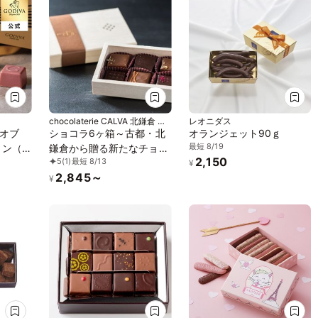
chocolaterie CALVA 北鎌倉 門
レオニダス
前
 オブ
ショコラ6ヶ箱～古都・北
オランジェット90ｇ
最短 8/19
ョン（6
鎌倉から贈る新たなチョコ
2,150
5
(1)
最短 8/13
レートの世界～
¥
2,845～
¥