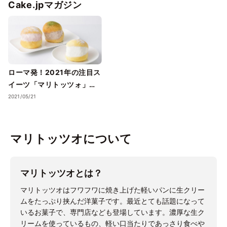
Cake.jpマガジン
ローマ発！2021年の注目ス
イーツ「マリトッツォ」と
は？美味しいお店もご紹
2021/05/21
介！
マリトッツオについて
マリトッツオとは？
マリトッツオはフワフワに焼き上げた軽いパンに生クリー
ムをたっぷり挟んだ洋菓子です。最近とても話題になって
いるお菓子で、専門店なども登場しています。濃厚な生ク
リームを使っているもの、軽い口当たりであっさり食べや