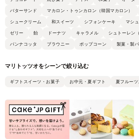
バターサンド
マカロン・トゥンカロン（韓国マカロン）
シュークリーム
和スイーツ
シフォンケーキ
マシ
ゼリー
飴
ドーナツ
キャラメル
シュトーレン
パンナコッタ
ブラウニー
ポップコーン
製菓・製
マリトッツオをシーンで絞り込む
ギフトスイーツ・お菓子
お中元・夏ギフト
夏フルーツ