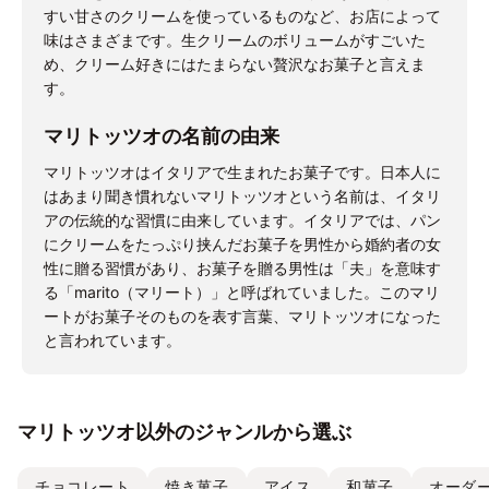
すい甘さのクリームを使っているものなど、お店によって
味はさまざまです。生クリームのボリュームがすごいた
め、クリーム好きにはたまらない贅沢なお菓子と言えま
す。
マリトッツオの名前の由来
マリトッツオはイタリアで生まれたお菓子です。日本人に
はあまり聞き慣れないマリトッツオという名前は、イタリ
アの伝統的な習慣に由来しています。イタリアでは、パン
にクリームをたっぷり挟んだお菓子を男性から婚約者の女
性に贈る習慣があり、お菓子を贈る男性は「夫」を意味す
る「marito（マリート）」と呼ばれていました。このマリ
ートがお菓子そのものを表す言葉、マリトッツオになった
と言われています。
マリトッツオ以外のジャンルから選ぶ
チョコレート
焼き菓子
アイス
和菓子
オーダ