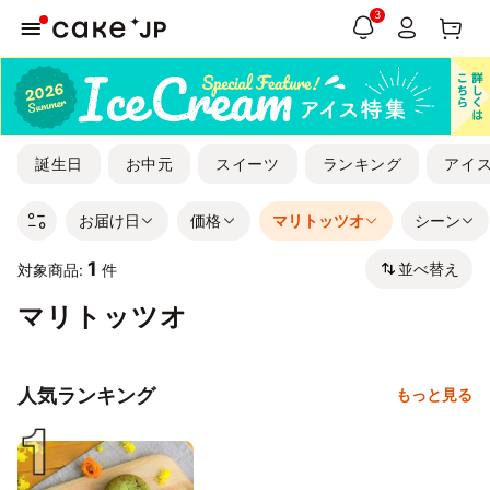
3
誕生日
お中元
スイーツ
ランキング
アイ
お届け日
価格
マリトッツオ
シーン
1
並べ替え
対象商品:
件
マリトッツオ
人気ランキング
もっと見る