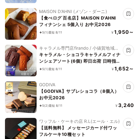
MAISON D’AHNI (メゾン・ダーニ)
【食べログ 百名店】MAISON D'AHNI
フィナンシェ 5個入り お中元2026
1,950～
¥
5
(1)
最短 8/11
キャラメル専門店firando / 小値賀地域ブ
ランド製作所株式会社
キャラメル・ショコラキャラメルフィナ
ンシェアソート(6個) 即日出荷 日時指定
可 夏ギフト ギフト おしゃれ 焼き菓子
1,652～
¥
5
(1)
最短 8/11
個包装 お中元2026
GODIVA
【GODIVA】サブレショコラ（8個入）
お中元2026
3,240
¥
5
(2)
最短 8/11
ワッフル・ケーキの店 R.L(エール・エル)
【送料無料】 メッセージカード付ワッ
フルケーキ10種セット