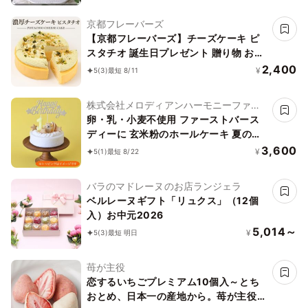
京都フレーバーズ
【京都フレーバーズ】チーズケーキ ピ
スタチオ 誕生日プレゼント 贈り物 お中
元2026
2,400
¥
5
(3)
最短 8/11
株式会社メロディアンハーモニーファイ
ン
卵・乳・小麦不使用 ファーストバース
ディーに 玄米粉のホールケーキ 夏の贈
り物に
3,600
¥
5
(1)
最短 8/22
バラのマドレーヌのお店ランジェラ
ベルレーヌギフト「リュクス」（12個
入）お中元2026
5,014～
¥
5
(3)
最短 明日
苺が主役
恋するいちごプレミアム10個入～とち
おとめ、日本一の産地から。苺が主役