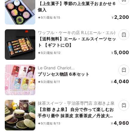
【上生菓子】季節の上生菓子おまかせ６
個入
2,200
¥
5
(1)
最短 8/15
ワッフル・ケーキの店 R.L(エール・エル)
【送料無料】エール・エルスイーツセッ
ト 【ギフトに◎】
5,000
¥
5
(2)
最短 8/12
Le Grand Chariot
ル・グラン・シャリオ
プリンセス物語 6本セット
4,040
¥
5
(3)
最短 8/11
抹茶スイーツ・宇治茶専門店 京都きよ泉
【京都 きよ泉】 自分で作って楽しむお
手作り最中 抹茶皮 京番茶皮／丹波大納
言あん 抹茶あん 2種もなかセット 和菓
4,960
¥
5
(1)
最短 8/13
子 無添加 無着色 お中元2026