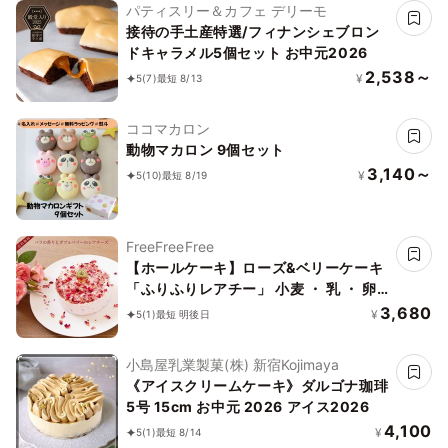
パティスリー＆カフェ デリーモ
接待の手土産特選/フィナンシェブロン
ドキャラメル5個セット お中元2026
2,538～
¥
5
(7)
最短 8/13
ココマカロン
動物マカロン 9個セット
3,140～
¥
5
(10)
最短 8/19
FreeFreeFree
【ホールケーキ】ローズ&ベリーケーキ
「ふりふりレアチー」 小麦 ・ 乳 ・ 卵
不使用 4号 バレンタイン
3,680
¥
5
(1)
最短 明後日
小島屋乳業製菓(株) 新宿Kojimaya
《アイスクリームケーキ》ダルゴナ珈琲
5号 15cm お中元 2026 アイス2026
4,100
¥
5
(1)
最短 8/14