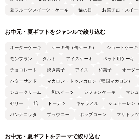
夏フルーツスイーツ・ケーキ
猫の日
お菓子缶・スイー
お中元・夏ギフトをジャンルで絞り込む
オーダーケーキ
ケーキ缶（缶ケーキ）
ショートケーキ
モンブラン
タルト
アイスケーキ
ペット用ケーキ
チョコレート
焼き菓子
アイス
和菓子
オーダ
バターサンド
マカロン・トゥンカロン（韓国マカロン）
シュークリーム
和スイーツ
シフォンケーキ
マシ
ゼリー
飴
ドーナツ
キャラメル
シュトーレン
パンナコッタ
ブラウニー
ポップコーン
マリトッ
お中元・夏ギフトをテーマで絞り込む