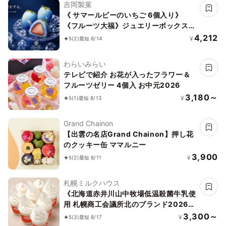
吉岡製菓
《 サマールビーのいちご 6個入り》
《フルーツ大福》ジュエリーボックス
《ルビーのいちご》 DAIFUKU ありがと
4,212
¥
5
(2)
最短 8/14
う 大福 お取り寄せ テレビで話題
わらいみらい
テレビで紹介 お花が入ったフラワー＆
フルーツゼリー 4個入 お中元2026
3,180～
¥
5
(1)
最短 8/13
Grand Chainon
【出雲の名店Grand Chainon】押し花
のクッキー缶 ママルニー
3,900
¥
5
(2)
最短 8/11
札幌ミルクハウス
《北海道赤井川山中牧場低温殺菌牛乳使
用 札幌商工会議所北のブランド2026認
証品》バニラソフトクリーム 6個セット
3,300～
¥
5
(3)
最短 8/17
「アイス 2026」「お中元2026」