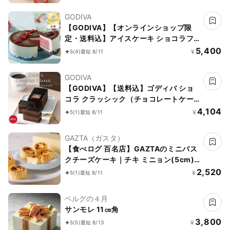
GODIVA
【GODIVA】【オンラインショップ限
定・送料込】アイスケーキ ショコラフ
ランボワーズ お中元2026
5,400
¥
5
(4)
最短 8/11
GODIVA
【GODIVA】【送料込】ゴディバ ショ
コラ クラッシック（チョコレートケー
キ）お中元2026
4,104
¥
5
(1)
最短 8/11
GAZTA（ガスタ）
【食べログ 百名店】GAZTAのミニバス
クチーズケーキ｜チキ ミニョン(5cm)
6個入り
2,520
¥
5
(1)
最短 8/11
ベルグの４月
サンモレ 11㎝角
3,800
¥
5
(5)
最短 8/13