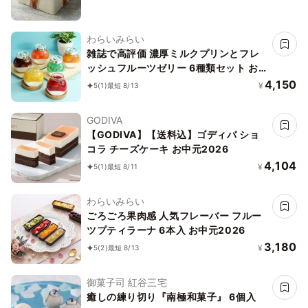
わらいみらい
雑誌で高評価 濃厚ミルクプリンとフレ
ッシュフルーツゼリー 6種類セット お
中元 2026
4,150
¥
5
(1)
最短 8/13
GODIVA
【GODIVA】【送料込】ゴディバ ショ
コラ チーズケーキ お中元2026
4,104
¥
5
(1)
最短 8/11
わらいみらい
ごろごろ果肉感 人気フレーバー フルー
ツプティラーナ 6本入 お中元2026
3,180
¥
5
(2)
最短 8/13
御菓子司 紅谷三宅
癒しの練り切り『南極和菓子』 6個入