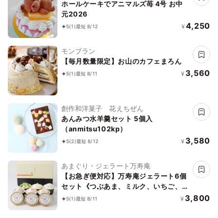
ホールケーキでアニマルズ苺 4号 お中
元2026
4,250
¥
5
(1)
最短 8/12
モンブラン
【毎月数量限定】お山のカフェまろん
3,560
¥
5
(1)
最短 8/11
創作和洋菓子 花えちぜん
あんみつ水羊羹セット 5個入
（anmitsu102kp）
3,580
¥
5
(2)
最短 8/12
あまぐり・ジェラート万寿庵
【お急ぎ便対応】万寿庵ジェラート6個
セット《つぶあま、ミルク、いちご、抹
茶、チョコチップ、クッキー＆クリーム
3,800
¥
5
(1)
最短 8/11
各種1個入り》