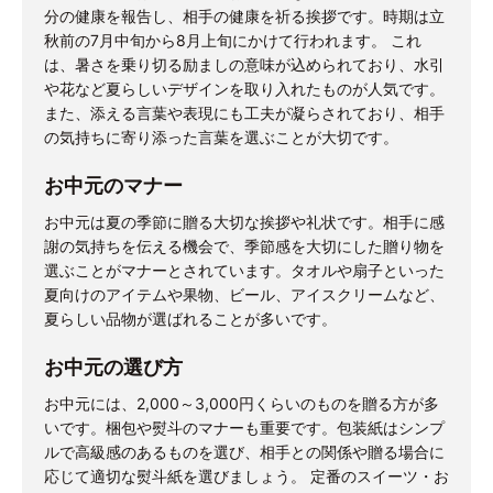
分の健康を報告し、相手の健康を祈る挨拶です。時期は立
秋前の7月中旬から8月上旬にかけて行われます。 これ
は、暑さを乗り切る励ましの意味が込められており、水引
や花など夏らしいデザインを取り入れたものが人気です。
また、添える言葉や表現にも工夫が凝らされており、相手
の気持ちに寄り添った言葉を選ぶことが大切です。
お中元のマナー
お中元は夏の季節に贈る大切な挨拶や礼状です。相手に感
謝の気持ちを伝える機会で、季節感を大切にした贈り物を
選ぶことがマナーとされています。タオルや扇子といった
夏向けのアイテムや果物、ビール、アイスクリームなど、
夏らしい品物が選ばれることが多いです。
お中元の選び方
お中元には、2,000～3,000円くらいのものを贈る方が多
いです。梱包や熨斗のマナーも重要です。包装紙はシンプ
ルで高級感のあるものを選び、相手との関係や贈る場合に
応じて適切な熨斗紙を選びましょう。 定番のスイーツ・お