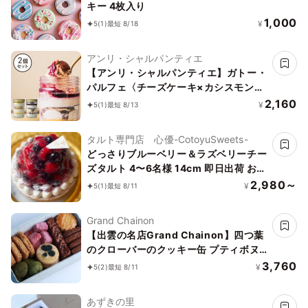
キー 4枚入り
1,000
¥
5
(1)
最短 8/18
アンリ・シャルパンティエ
【アンリ・シャルパンティエ】ガトー・
パルフェ〈チーズケーキ×カシスモンブ
ラン〉
2,160
¥
5
(1)
最短 8/13
タルト専門店 心優-CotoyuSweets-
どっさりブルーベリー＆ラズベリーチー
ズタルト 4〜6名様 14cm 即日出荷 お届
け指定可 お取り寄せ 誕生日ケーキ タル
2,980～
¥
5
(1)
最短 8/11
ト お中元2026
Grand Chainon
【出雲の名店Grand Chainon】四つ葉
のクローバーのクッキー缶 プティボヌ
ール
3,760
¥
5
(2)
最短 8/11
あずきの里