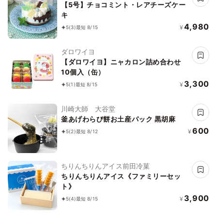
【5号】チョコミント・レアチーズケー
キ
4,980
¥
5
(3)
最短 8/15
ダロワイヨ
【ダロワイヨ】ニャカロン詰め合わせ
10個入（缶）
3,300
¥
5
(1)
最短 8/15
川崎大師 大谷堂
釜あげわらび餅お土産パック 黒胡麻
600
¥
5
(2)
最短 8/12
ちりんちりんアイス前田冷菓
ちりんちりんアイス《ファミリーセッ
ト》
3,900
¥
5
(4)
最短 8/15