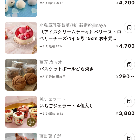
4,200
¥
5
(4)
最短 8/17
小島屋乳業製菓(株) 新宿Kojimaya
《アイスクリームケーキ》ベリーストロ
ベリーチーズパイ 5号 15cm お中元
2026 アイス2026
4,700
¥
5
(1)
最短 8/14
菓匠 寿々木
バスケットボールどら焼き
290～
¥
5
(1)
最短 明後日
魁ジェラート
いちごジェラート 4個入り
3,800
¥
5
(5)
最短 8/12
藤田菓子舗