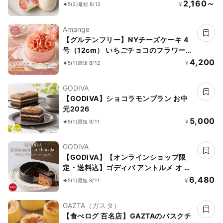
の美味しいお菓子～お中元・夏ギフト
2,160～
¥
5
(2)
最短 8/12
2026
Amange
【グルテンフリー】NYチーズケーキ 4
号（12cm） いちごチョコのフラワーデ
コレーション｜当店人気No.1
4,200
¥
5
(1)
最短 8/12
GODIVA
【GODIVA】ショコラモンブラン お中
元2026
5,000
¥
5
(1)
最短 8/11
GODIVA
【GODIVA】【オンラインショップ限
定・送料込】ゴディバ アントルメ オ シ
ョコラ お中元2026
6,480
¥
5
(1)
最短 8/11
GAZTA（ガスタ）
【食べログ 百名店】GAZTAのバスクチ