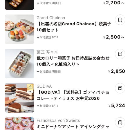
2,700～
¥
5
(1)
最短 明後日
Grand Chainon
【出雲の名店Grand Chainon】焼菓子
10個セット
2,500～
¥
5
(1)
最短 8/11
菓匠 寿々木
低カロリー和菓子 お日持品詰め合わせ
10個入＜化粧箱入り＞
2,850
¥
5
(1)
最短 明後日
GODIVA
【GODIVA】【送料込】ゴディバ チョ
コレートティラミス お中元2026
5,724
¥
5
(1)
最短 8/11
Francesca von Sweets
ミニドーナツアソート アイシングクッ