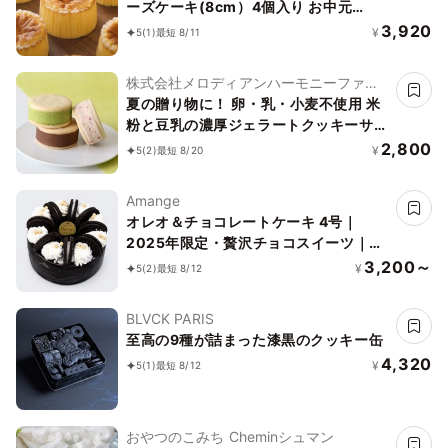
ーズケーキ(8cm）4個入り お中元
2026
3,920
¥
5
(1)
最短 8/11
株式会社メロディアンハーモニーファイ
ン
夏の贈り物に！ 卵・乳・小麦不使用 米
粉と豆乳の濃厚ジェラートクッキーサン
ド アイス 2026 お中元2026
2,800
¥
5
(2)
最短 8/20
Amange
オレオ＆チョコレートケーキ 4号｜
2025年限定・贅沢チョコスイーツ｜誕
生日・ギフトにぴったり
3,200～
¥
5
(2)
最短 8/12
BLVCK PARIS
至高の9種が詰まった漆黒のクッキー缶
4,320
¥
5
(1)
最短 8/12
おやつのこみち Cheminシュマン