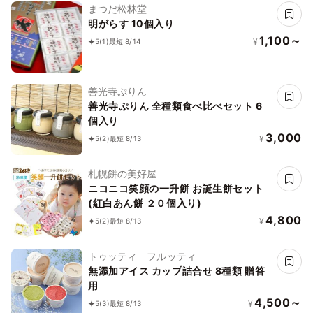
まつだ松林堂
明がらす 10個入り
1,100～
¥
5
(1)
最短 8/14
善光寺ぷりん
善光寺ぷりん 全種類食べ比べセット 6
個入り
3,000
¥
5
(2)
最短 8/13
札幌餅の美好屋
ニコニコ笑顔の一升餅 お誕生餅セット
(紅白あん餅 ２０個入り)
4,800
¥
5
(2)
最短 8/13
トゥッティ フルッティ
無添加アイス カップ詰合せ 8種類 贈答
用
4,500～
¥
5
(3)
最短 8/13