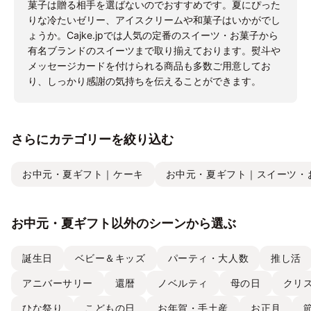
菓子は贈る相手を選ばないのでおすすめです。夏にぴった
りな冷たいゼリー、アイスクリームや和菓子はいかがでし
ょうか。Cajke.jpでは人気の定番のスイーツ・お菓子から
有名ブランドのスイーツまで取り揃えております。熨斗や
メッセージカードを付けられる商品も多数ご用意してお
り、しっかり感謝の気持ちを伝えることができます。
さらにカテゴリーを絞り込む
お中元・夏ギフト｜ケーキ
お中元・夏ギフト｜スイーツ・
お中元・夏ギフト以外のシーンから選ぶ
誕生日
ベビー＆キッズ
パーティ・大人数
推し活
アニバーサリー
還暦
ノベルティ
母の日
クリ
ひな祭り
こどもの日
お年賀・手土産
お正月