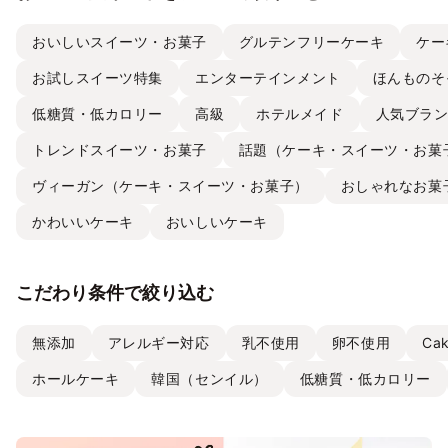
おいしいスイーツ・お菓子
グルテンフリーケーキ
ケー
お試しスイーツ特集
エンターテインメント
ほんものそ
低糖質・低カロリー
高級
ホテルメイド
人気ブラ
トレンドスイーツ・お菓子
話題（ケーキ・スイーツ・お菓
ヴィーガン（ケーキ・スイーツ・お菓子）
おしゃれなお菓
かわいいケーキ
おいしいケーキ
こだわり条件で絞り込む
無添加
アレルギー対応
乳不使用
卵不使用
Ca
ホールケーキ
韓国（センイル）
低糖質・低カロリー