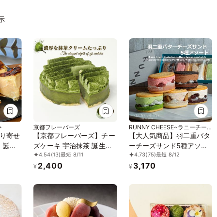
表示
キ
京都フレーバーズ
RUNNY CHEESE~ラニーチー
ズ~
り寄せ
【京都フレーバーズ】チー
【大人気商品】羽二重バタ
！誕生
ズケーキ 宇治抹茶 誕生日
ーチーズサンド5種アソー
4.54
(13)
最短 8/11
4.73
(75)
最短 8/12
約2
プレゼント 贈り物 お中元
ト
2,400
3,170
の「熟
2026
¥
¥
キ」