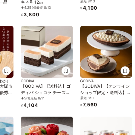
最短 8/13
一品
キ 4号 12㎝
4,100
4.25
(4)
最短 8/13
¥
3,800
¥
（わか）
GODIVA
GODIVA
大阪市
【GODIVA】【送料込】ゴ
【GODIVA】【オンライン
優秀賞
ディバ ショコラ チーズケ
ショップ限定・送料込】ト
最短 8/11
5
(1)
最短 8/11
で人気の
ーキ お中元2026
レゾール ～3つのチョコレ
7,560
4,104
ーツ～
ートを楽しむアイスケーキ
¥
¥
入りお
～ お中元2026