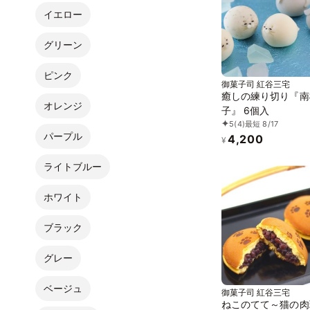
イエロー
グリーン
ピンク
御菓子司 紅谷三宅
癒しの練り切り『南
オレンジ
子』 6個入
5
(4)
最短 8/17
パープル
4,200
¥
ライトブルー
ホワイト
ブラック
グレー
ベージュ
御菓子司 紅谷三宅
ねこのてて～猫の肉