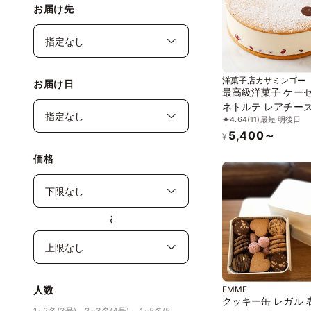
お届け先
洋菓子店カサミンゴー
お届け日
最高級洋菓子 ケー
ネトルテ レアチー
4.64
(11)
最短 明後日
キ 15cm
5,400～
¥
価格
〜
EMME
人数
クッキー缶 レガル 
1~2名(3号)、2~3名(4号)、4~5名(5