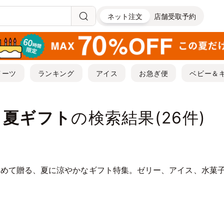
ネット注文
店舗受取予約
イーツ
ランキング
アイス
お急ぎ便
ベビー＆
・夏ギフト
の検索結果(
26
件)
込めて贈る、夏に涼やかなギフト特集。ゼリー、アイス、水菓