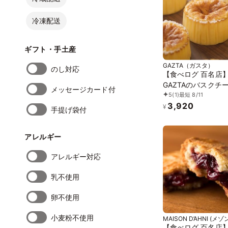
冷凍配送
ギフト・手土産
GAZTA（ガスタ）
のし対応
【食べログ 百名店
GAZTAのバスクチ
メッセージカード付
5
(1)
最短 8/11
キ(8cm）4個入り お中元
3,920
2026
¥
手提げ袋付
アレルギー
アレルギー対応
乳不使用
卵不使用
小麦粉不使用
MAISON D’AHNI (メゾン・ダー
ニ)
【食べログ 百名店