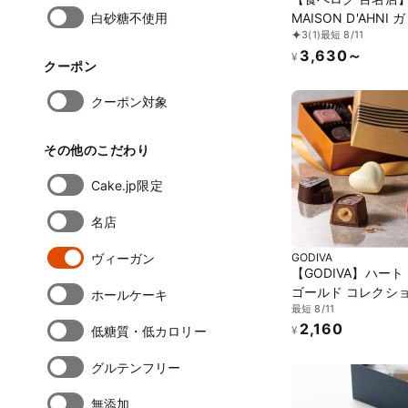
白砂糖不使用
MAISON D'AHNI ガトーバ
3
(1)
最短 8/11
スクとガトーバスク
3,630～
ショコラセット 6個
¥
クーポン
中元2026
クーポン対象
その他のこだわり
Cake.jp限定
名店
ヴィーガン
GODIVA
【GODIVA】ハート
ゴールド コレクシ
ホールケーキ
最短 8/11
粒入）お中元2026
2,160
低糖質・低カロリー
¥
グルテンフリー
無添加