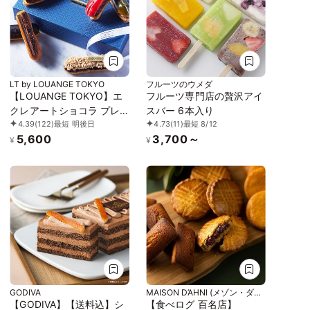
LT by LOUANGE TOKYO
フルーツのウメダ
【LOUANGE TOKYO】エ
フルーツ専門店の贅沢アイ
クレアートショコラ プレ
スバー 6本入り
4.39
(122)
最短 明後日
4.73
(11)
最短 8/12
ミアム お中元2026
5,600
3,700～
¥
¥
GODIVA
MAISON D’AHNI (メゾン・ダー
ニ)
【GODIVA】【送料込】シ
【食べログ 百名店】