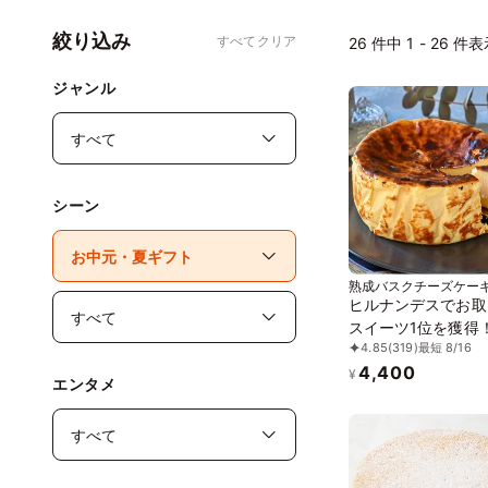
絞り込み
すべてクリア
26
件中 1 - 26 件
ジャンル
シーン
熟成バスクチーズケー
ヒルナンデスでお取
スイーツ1位を獲得
4.85
(319)
最短 8/16
日に 熟成で旨味成分
4,400
倍！グルテンフリー
¥
エンタメ
成バスクチーズケー
誕生日プレゼント