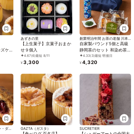
あずきの里
創業明治年間 お茶の老舗 川本
屋
】
【上生菓子】京菓子おまか
自家製パウンド5個と高級
ーズケー
せ９個入
静岡茶のセット 和染め茶
4.67
(6)
最短 8/11
4.33
(3)
最短 明後日
缶・風呂敷包装付き お中
3,300
4,320
元2026
¥
¥
GAZTA（ガスタ）
SUCRETIER
】
【食べログ 百名店】
【シュガーアートの全国大