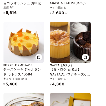
ョコラオランジュ お中元
MAISON D'AHNI スペシャ
最短 8/11
4
(1)
最短 8/11
2026
リテ 6個入り
5,616
2,660～
¥
¥
PIERRE HERMÉ PARIS
GAZTA（ガスタ）
チーズケーキ ジャルダン
【食べログ 百名店】
ド ラトラス 10584
GAZTAのバスクチーズケー
4.75
(4)
最短 8/18
4
(1)
最短 8/11
キとチョコレートバスクチ
5,400
4,360
ーズケーキ 2種4個セット
¥
¥
お中元2026