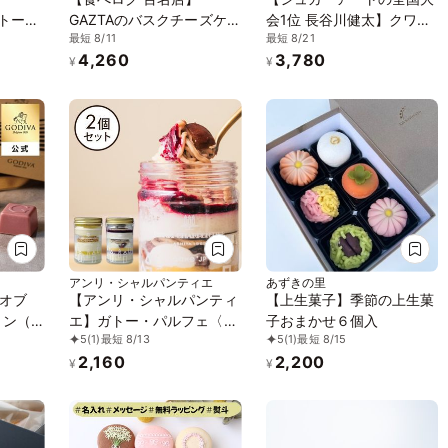
GAZTAのバスクチーズケー
会1位 長谷川健太】クワト
最短 8/11
最短 8/21
 オウ
キとホワイトチョコレート
ロ・ベリーローズ・ケーク
4,260
3,780
入り お
バスクチーズケーキ2種4個
¥
¥
セット
アンリ・シャルパンティエ
あずきの里
 オブ
【アンリ・シャルパンティ
【上生菓子】季節の上生菓
ョン（6
エ】ガトー・パルフェ〈チ
子おまかせ６個入
5
(1)
最短 8/13
5
(1)
最短 8/15
ーズケーキ×カシスモンブ
2,160
2,200
ラン〉
¥
¥