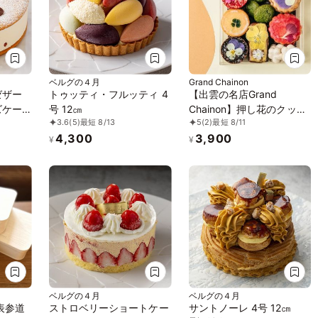
ベルグの４月
Grand Chainon
ゼザー
トゥッティ・フルッティ 4
【出雲の名店Grand
ズケー
号 12㎝
Chainon】押し花のクッキ
3.6
(5)
最短 8/13
5
(2)
最短 8/11
ー缶 ママルニー
4,300
3,900
¥
¥
ベルグの４月
ベルグの４月
表参道
ストロベリーショートケー
サントノーレ 4号 12㎝