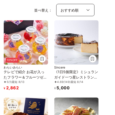
並べ替え：
10%OFF
わらいみらい
Sincere
テレビで紹介 お花が入っ
《1日5個限定》ミシュラン
たフラワー＆フルーツゼリ
ガイド一つ星レストラン
5
(1)
最短 8/13
4.69
(149)
最短 8/14
ー 4個入 お中元2026
「Sincere」の絶品バスク
2,862
5,000
チーズケーキ
¥
¥