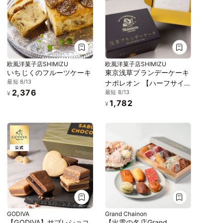
欧風洋菓子店SHIMIZU
欧風洋菓子店SHIMIZU
いちじくのフルーツケーキ
東京浅草ブランデーケーキ
最短 8/13
ナポレオン 【ハーフサイ
2,376
最短 8/13
ズ】
¥
1,782
¥
GODIVA
Grand Chainon
【GODIVA】サブレショコ
【出雲の名店Grand