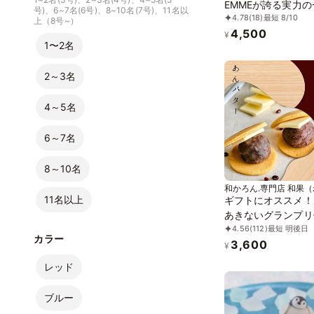
EMMEが誇る実力の
号)、6~7名(6号)、8~10名(7号)、11名以
4.78
(18)
最短 8/10
上（8号~）
4,500
¥
1〜2名
2～3名
4～5名
6～7名
8～10名
和かろん.専門店 和果
11名以上
ギフトにオススメ！
あきないグランプリ
4.56
(112)
最短 明後日
受賞!!～ メディア
カラー
3,600
生どら焼き 和スイ
¥
「和かろん。」6個
レッド
中元2026
ブルー