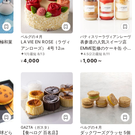
ベルグの４月
パティスリーラヴィアンレーヴ
極和菓
LA VIE EN ROSE（ラヴィ
表参道の人気スイーツ店
アンローズ） 4号 12㎝
EMME監修のケーキ缶 小サ
1
(1)
最短 8/13
4.5
(22)
最短 8/11
イズ250ml 3缶入 （薔薇と
4,000
1,000～
イチゴ缶、モンブラン缶、
¥
¥
オペラ缶、全3種から選べ
る3種）
GAZTA（ガスタ）
ベルグの４月
球どら
【食べログ 百名店】
ダックワーズグラッセ 5個