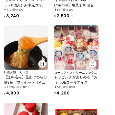
ラ（8個入）お中元2026
Chainon】焼菓子10個セッ
5
(2)
最短 8/11
5
(1)
最短 8/11
ト
3,240
2,500～
¥
¥
川崎大師 大谷堂
ロールアイスクリームファクト
リー
【送料込み】釜あげわらび
トッピングが楽しめる「お
餅3種ギフトセット（きな
うちDEロールアイス」
4.29
(7)
最短 8/12
5
(1)
最短 8/13
こ2個、抹茶2個、ほうじ茶
4,800
4,200
2個）《コード２》
¥
¥