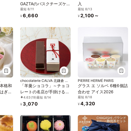
GAZTAのバスクチーズケー
入
最短 8/11
最短 8/13
キ、チョコレート、ホワイ
6,660
2,100～
トチョコレート 3種6個セ
¥
¥
ット
chocolaterie CALVA 北鎌倉 門
PIERRE HERMÉ PARIS
前
本格和
「羊羹ショコラ」～チョコ
グラス エ ソルベ 6種6個詰
はぎボ
レートの名店が手掛ける和
合わせ アイス2026
最短 8/18
4.63
(19)
最短 8/14
6
と洋の新食感～
4,320
3,070
¥
¥