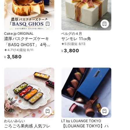
Cake.jp ORIGINAL
ベルグの４月
濃厚バスクチーズケーキ
サンモレ 11㎝角
5
(5)
最短 8/13
「BASQ GHOST」 4号
3,800
4.71
(14)
最短 8/11
（12㎝）｜香ばしさととろ
¥
3,580
ける幻のくちどけ
¥
わらいみらい
LT by LOUANGE TOKYO
ごろごろ果肉感 人気フレ
【LOUANGE TOKYO】ハ