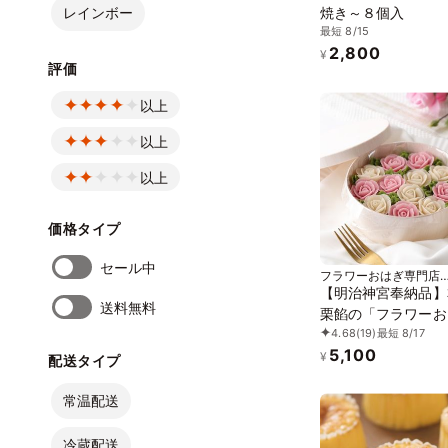
レインボー
焼き～８個入
最短 8/15
2,800
¥
評価
以上
以上
以上
価格タイプ
セール中
フラワーおはぎ専門店
Oh!huggy!!
【明治神宮奉納品】
送料無料
栗餡の「フラワーお
4.68
(19)
最短 8/17
ックス」お中元202
5,100
¥
配送タイプ
常温配送
冷蔵配送