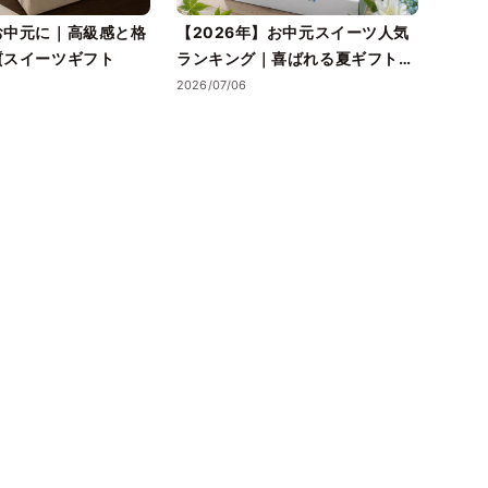
お中元に｜高級感と格
【2026年】お中元スイーツ人気
送料
質スイーツギフト
ランキング｜喜ばれる夏ギフトの
元に
選び方も紹介
ガイ
2026/07/06
2026/0