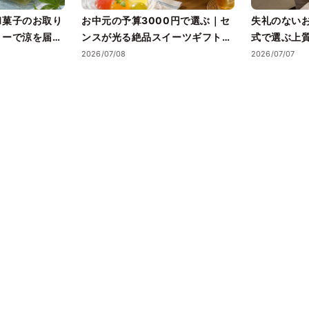
和菓子のお取り
お中元の予算3000円で選ぶ｜セ
失礼のない
リーで涼を届け
ンスが光る絶品スイーツギフトと
式で選ぶ上
失敗しない選び方
2026/07/08
2026/07/07