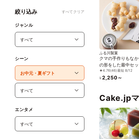
絞り込み
すべてクリア
ジャンル
ふる川製菓
クマの手作りもなか
シーン
の形をした最中セット
4.76
(46)
最短 8/12
個入り) 個包装 箱入
2,250～
テンフリー 賞味期限
¥
くまもなか
Cake.j
エンタメ