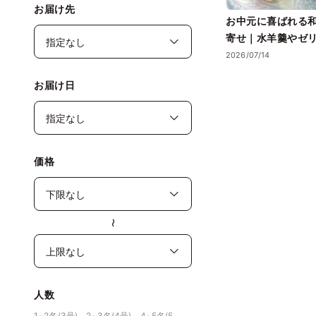
お届け先
お中元に喜ばれる
寄せ｜水羊羹やゼ
る夏ギフト
2026/07/14
お届け日
価格
〜
人数
1~2名(3号)、2~3名(4号)、4~5名(5