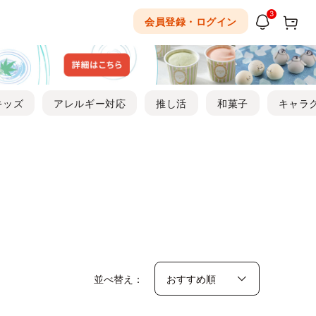
3
会員登録・ログイン
キッズ
アレルギー対応
推し活
和菓子
キャラ
並べ替え：