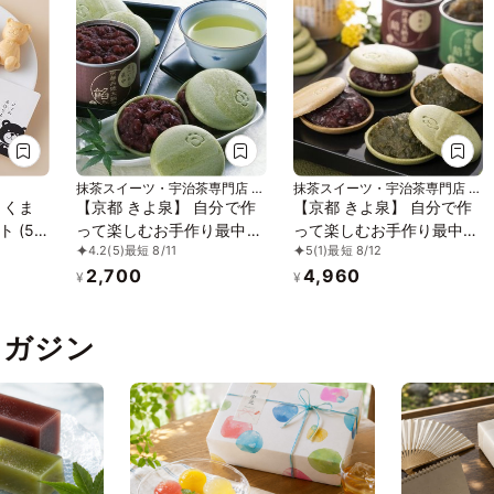
抹茶スイーツ・宇治茶専門店 京
抹茶スイーツ・宇治茶専門店 京
都きよ泉
都きよ泉
 くま
【京都 きよ泉】 自分で作
【京都 きよ泉】 自分で作
 (5
って楽しむお手作り最中セ
って楽しむお手作り最中
4.2
(5)
最短 8/11
5
(1)
最短 8/12
り グル
ット 抹茶皮/丹波大納言あ
抹茶皮 京番茶皮／丹波大
2,700
4,960
1ヵ月
ん もなか1組 和菓子 スイ
納言あん 抹茶あん 2種もな
¥
¥
ーツ お菓子 無添加 無着色
かセット 和菓子 無添加 無
お中元2026
着色 お中元2026
pマガジン