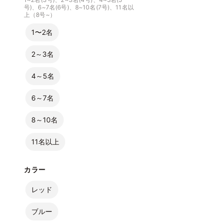
号)、6~7名(6号)、8~10名(7号)、11名以
上（8号~）
1〜2名
2～3名
4～5名
6～7名
8～10名
11名以上
カラー
レッド
ブルー