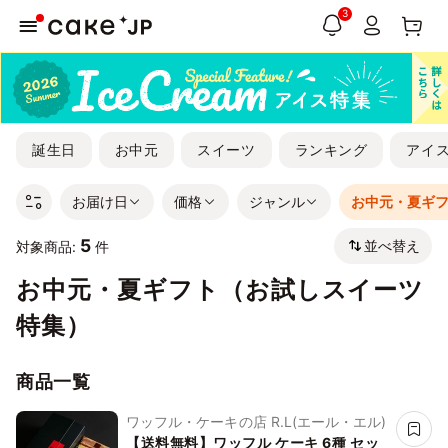
3
誕生日
お中元
スイーツ
ランキング
アイ
お届け日
価格
ジャンル
お中元・夏ギ
5
並べ替え
対象商品:
件
お中元・夏ギフト（お試しスイーツ
特集）
商品一覧
ワッフル・ケーキの店 R.L(エール・エル)
【送料無料】ワッフル ケーキ 6種 セッ