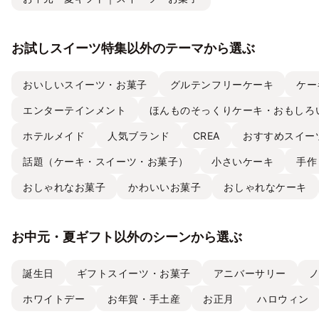
お試しスイーツ特集以外のテーマから選ぶ
おいしいスイーツ・お菓子
グルテンフリーケーキ
ケー
エンターテインメント
ほんものそっくりケーキ・おもしろ
ホテルメイド
人気ブランド
CREA
おすすめスイー
話題（ケーキ・スイーツ・お菓子）
小さいケーキ
手作
おしゃれなお菓子
かわいいお菓子
おしゃれなケーキ
お中元・夏ギフト以外のシーンから選ぶ
誕生日
ギフトスイーツ・お菓子
アニバーサリー
ホワイトデー
お年賀・手土産
お正月
ハロウィン