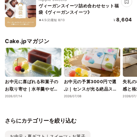
ヴィーガンスイーツ詰め合わせセット福
袋《ヴィーガンスイーツ》
8,604
¥
4.5
(2)
最短 8/13
Cake.jpマガジン
お中元に喜ばれる和菓子の
お中元の予算3000円で選
失礼の
お取り寄せ｜水羊羹やゼリ
ぶ｜センスが光る絶品スイ
感と格
ーで涼を届ける夏ギフト
ーツギフトと失敗しない選
ツギフ
2026/07/14
2026/07/08
2026/07/
び方
さらにカテゴリーを絞り込む
お中元・夏ギフト｜スイーツ・お菓子