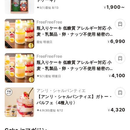
1,900～
¥
5
(1)
最短 8/13
FreeFreeFree
瓶入りケーキ 低糖質 アレルギー対応 小
麦・乳製品・卵・ナッツ不使用 秘密の
森のチーズケーキ ギフト用 6個セット
6,990
¥
最短 明後日
スプーンつき グルテンフリー 希少糖・
オリゴ糖などでカロリー低減 かわいい
FreeFreeFree
キレイ おしゃれ 高級 バレンタイン
瓶入りケーキ 低糖質 アレルギー対応 小
麦・乳製品・卵・ナッツ不使用 秘密の
森のチーズケーキ ギフト用 3個セット
4,100
¥
5
(1)
最短 明後日
スプーンつき グルテンフリー 希少糖・
オリゴ糖などでカロリー低減 かわいい
アンリ・シャルパンティエ
キレイ おしゃれ 高級 バレンタイン
【アンリ・シャルパンティエ】ガトー・
パルフェ〈4種入り〉
4,320
¥
4.9
(30)
最短 8/12