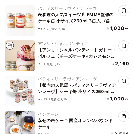
パティスリーラヴィアンレーヴ
表参道の人気スイーツ店 EMME監修の
ケーキ缶 小サイズ250ml 3缶入 （薔薇
とイチゴ缶、モンブラン缶、オペラ缶、
1,000～
¥
4.5
(22)
最短 8/10
全3種から選べる3種）
アンリ・シャルパンティエ
【アンリ・シャルパンティエ】ガトー・
パルフェ〈チーズケーキ×カシスモンブ
ラン〉
2,160
¥
5
(1)
最短 8/12
パティスリーラヴィアンレーヴ
【都内の人気店・パティスリーラヴィア
ンレーヴ】ケーキ缶 小サイズ250ml 3
缶入（苺のショートケーキ、チョコレー
1,000～
¥
4.57
(28)
最短 8/10
トケーキ、ショコラオランジュ、グリオ
ットピスターシュ、ティラミス、レアチ
ベジターレ
ーズケーキ、から選べる3種）
幸せの缶ケーキ 国産オレンジパウンド
ケーキ