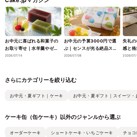
Cake.jpマガジン
お中元に喜ばれる和菓子の
お中元の予算3000円で選
失礼の
お取り寄せ｜水羊羹やゼリ
ぶ｜センスが光る絶品スイ
感と格
ーで涼を届ける夏ギフト
ーツギフトと失敗しない選
ツギフ
2026/07/14
2026/07/08
2026/07/
び方
さらにカテゴリーを絞り込む
お中元・夏ギフト｜ケーキ
お中元・夏ギフト｜スイーツ・
ケーキ缶（缶ケーキ）以外のジャンルから選ぶ
オーダーケーキ
ショートケーキ・いちごケーキ
チョコ