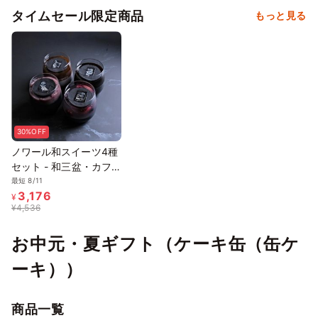
タイムセール限定商品
もっと見る
30%OFF
ノワール和スイーツ4種
セット - 和三盆・カフ
ェ・フリュイ・セザム
最短 8/11
3,176
¥
¥
4,536
お中元・夏ギフト（ケーキ缶（缶ケ
ーキ））
商品一覧