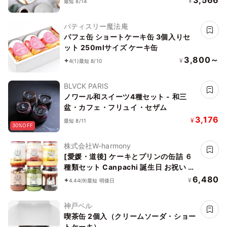
3,566
¥
最短 8/14
パティスリー魔法庵
パフェ缶 ショートケーキ缶 3個入りセ
ット 250mlサイズ ケーキ缶
3,800～
¥
4
(1)
最短 8/10
BLVCK PARIS
ノワール和スイーツ4種セット - 和三
盆・カフェ・フリュイ・セザム
3,176
¥
最短 8/11
30%OFF
株式会社W-harmony
[愛媛・道後] ケーキとプリンの缶詰 ６
種類セット Canpachi 誕生日 お祝い 夏
ギフト お中元 暑中見舞い 残暑見舞い
6,480
¥
4.44
(9)
最短 明後日
神戸ベル
喫茶缶 2個入（クリームソーダ・ショー
トケーキ）