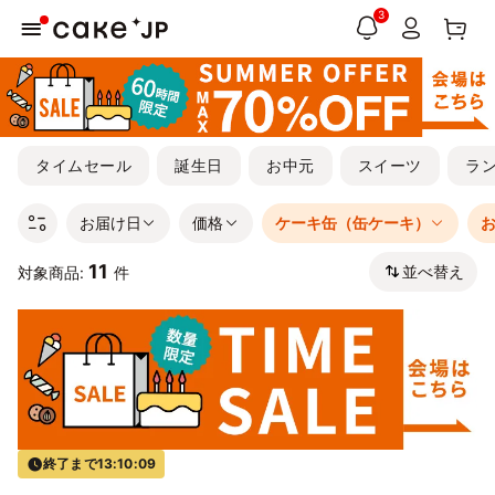
3
タイムセール
誕生日
お中元
スイーツ
ラ
お届け日
価格
ケーキ缶（缶ケーキ）
11
並べ替え
対象商品:
件
終了まで
13:10:08