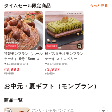
タイムセール限定商品
もっと見る
40%OFF
30%OFF
特製モンブラン（ホール
極ピスタチオモンブラン
ケーキ） 5号 15cm ス
ケーキ ストロベリーフ
トロベリーフィールズ
ィールズ 「お中元
4.38
(13)
最短 8/14
3.67
(3)
最短 8/14
3,993
3,937
「お中元2026」 〔特製
2026」 〔ピスタチオモ
¥
¥
¥
6,655
¥
5,624
モンブラン〕
ンブランケーキ〕
お中元・夏ギフト（モンブラン）
商品一覧
アンリ・シャルパンティエ