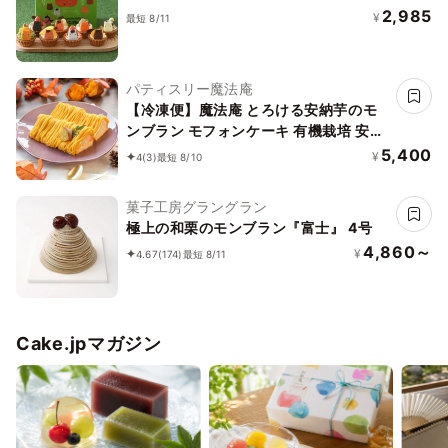
2,985
¥
最短 8/11
パティスリー魔法庵
【冷凍便】魔法庵 とろける安納芋のモ
ンブラン モフォンケーキ 有機栽培 安納
芋ペースト
5,400
¥
4
(3)
最短 8/10
菓子工房グラングラン
極上の和栗のモンブラン『富士』 4号
4,860～
¥
4.67
(174)
最短 8/11
Cake.jpマガジン