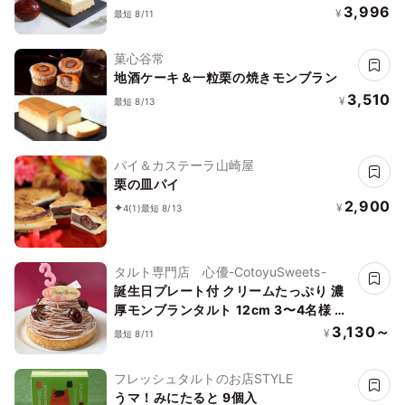
3,996
¥
最短 8/11
菓心谷常
地酒ケーキ＆一粒栗の焼きモンブラン
3,510
¥
最短 8/13
パイ＆カステーラ山崎屋
栗の皿パイ
2,900
¥
4
(1)
最短 8/13
タルト専門店 心優-CotoyuSweets-
誕生日プレート付 クリームたっぷり 濃
厚モンブランタルト 12cm 3〜4名様 即
日出荷 お届け指定可 お取り寄せ 誕生日
3,130～
¥
最短 8/11
ケーキ タルト
フレッシュタルトのお店STYLE
うマ！みにたると 9個入