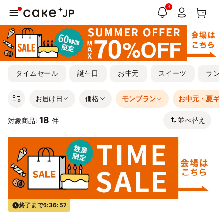
3
タイムセール
誕生日
お中元
スイーツ
ラ
お届け日
価格
モンブラン
お中元・夏
18
並べ替え
対象商品:
件
終了まで
6:36:57