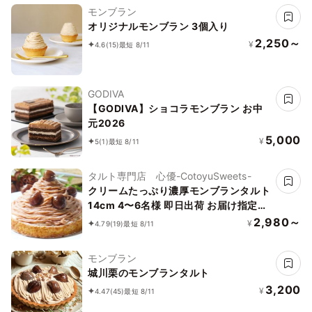
モンブラン
オリジナルモンブラン 3個入り
2,250～
¥
4.6
(15)
最短 8/11
GODIVA
【GODIVA】ショコラモンブラン お中
元2026
5,000
¥
5
(1)
最短 8/11
タルト専門店 心優-CotoyuSweets-
クリームたっぷり濃厚モンブランタルト
14cm 4〜6名様 即日出荷 お届け指定可
早割 お取り寄せ 誕生日ケーキ お中元
2,980～
¥
4.79
(19)
最短 8/11
2026
モンブラン
城川栗のモンブランタルト
3,200
¥
4.47
(45)
最短 8/11