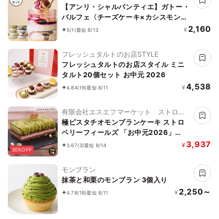
【アンリ・シャルパンティエ】ガトー・
パルフェ〈チーズケーキ×カシスモンブ
ラン〉
2,160
¥
5
(1)
最短 8/13
フレッシュタルトのお店STYLE
フレッシュタルトのお店スタイル ミニ
タルト20個セット お中元 2026
4,538
¥
4.84
(19)
最短 8/11
有限会社エスエフマーケット ストロベ
リーフィールズ
極ピスタチオモンブランケーキ ストロ
ベリーフィールズ 「お中元2026」
〔ピスタチオモンブランケーキ〕
3,937
¥
3.67
(3)
最短 8/14
30%OFF
モンブラン
抹茶と和栗のモンブラン 3個入り
2,250～
¥
4.78
(18)
最短 8/11