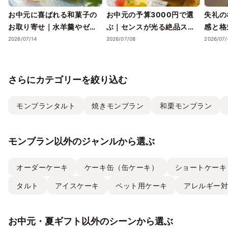
お中元に喜ばれる和菓子の
お中元の予算3000円で選
失礼の
お取り寄せ｜水羊羹やゼリ
ぶ｜センスが光る絶品スイ
感と格
ーで涼を届ける夏ギフト
ーツギフトと失敗しない選
ツギフ
2026/07/14
2026/07/08
2026/07/
び方
さらにカテゴリーを絞り込む
モンブランタルト
焼きモンブラン
和栗モンブラン
モンブラン以外のジャンルから選ぶ
オーダーケーキ
ケーキ缶（缶ケーキ）
ショートケーキ
タルト
アイスケーキ
ペット用ケーキ
アレルギー
お中元・夏ギフト以外のシーンから選ぶ