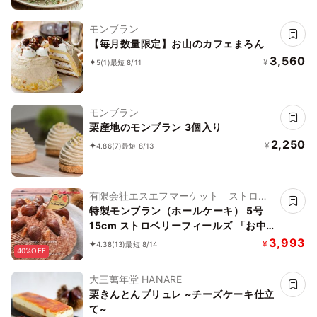
モンブラン
【毎月数量限定】お山のカフェまろん
3,560
¥
5
(1)
最短 8/11
モンブラン
栗産地のモンブラン 3個入り
2,250
¥
4.86
(7)
最短 8/13
有限会社エスエフマーケット ストロベ
リーフィールズ
特製モンブラン（ホールケーキ） 5号
15cm ストロベリーフィールズ 「お中
元2026」 〔特製モンブラン〕
3,993
¥
4.38
(13)
最短 8/14
40%OFF
大三萬年堂 HANARE
栗きんとんブリュレ ~チーズケーキ仕立
て~