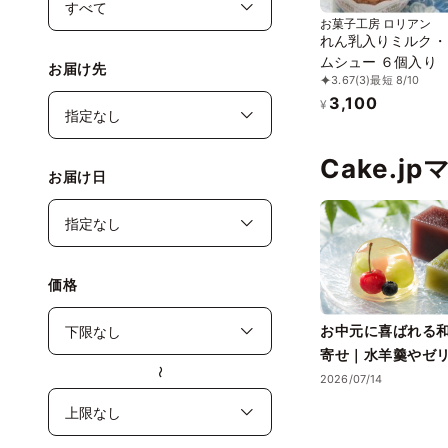
お菓子工房 ロリアン
れん乳入りミルク・
ムシュー ６個入り
お届け先
3.67
(3)
最短 8/10
3,100
¥
Cake.j
お届け日
価格
お中元に喜ばれる
寄せ｜水羊羹やゼ
〜
る夏ギフト
2026/07/14