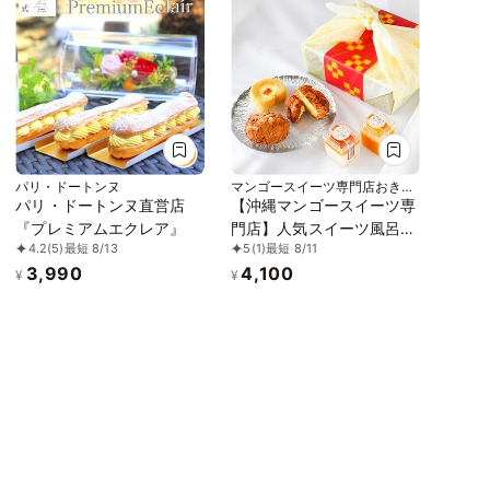
パリ・ドートンヌ
マンゴースイーツ専門店おきぽ
たショップ
パリ・ドートンヌ直営店
【沖縄マンゴースイーツ専
『プレミアムエクレア』
門店】人気スイーツ風呂敷
4.2
(5)
最短 8/13
5
(1)
最短 8/11
ギフトセット（5種10個入
3,990
4,100
り）
¥
¥