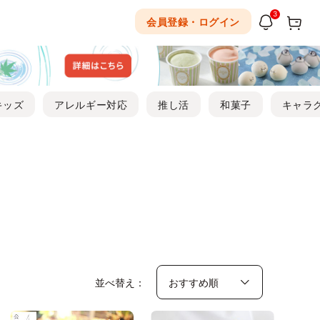
3
会員登録・ログイン
キッズ
アレルギー対応
推し活
和菓子
キャラ
並べ替え：