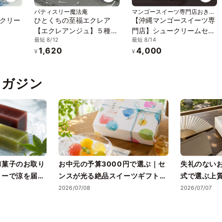
パティスリー魔法庵
マンゴースイーツ専門店おきぽ
たショップ
クリー
ひとくちの至福エクレア
【沖縄マンゴースイーツ専
【エクレアンジュ】５種セ
門店】シュークリームセッ
最短 8/12
最短 8/14
ット【冷凍便】
ト(4種10個入り)
1,620
4,000
¥
¥
pマガジン
和菓子のお取り
お中元の予算3000円で選ぶ｜セ
失礼のない
リーで涼を届け
ンスが光る絶品スイーツギフトと
式で選ぶ上
失敗しない選び方
2026/07/08
2026/07/07