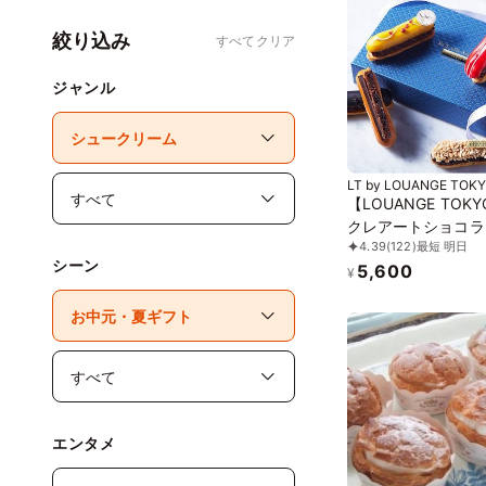
絞り込み
すべてクリア
ジャンル
LT by LOUANGE TOK
【LOUANGE TOK
クレアートショコラ
4.39
(122)
最短 明日
ミアム お中元2026
シーン
5,600
¥
エンタメ