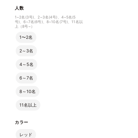
人数
1~2名(3号)、2~3名(4号)、4~5名(5
号)、6~7名(6号)、8~10名(7号)、11名以
上（8号~）
1〜2名
2～3名
4～5名
6～7名
8～10名
11名以上
カラー
レッド