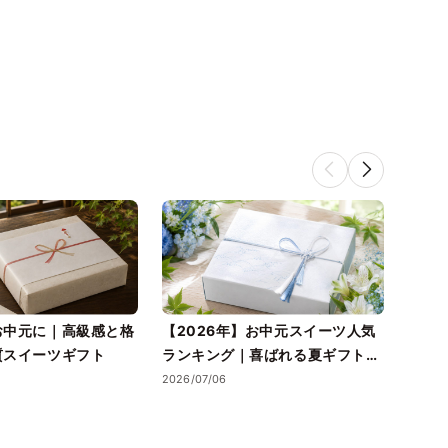
お中元に｜高級感と格
【2026年】お中元スイーツ人気
送料
質スイーツギフト
ランキング｜喜ばれる夏ギフトの
元に
選び方も紹介
ガイ
2026/07/06
2026/0