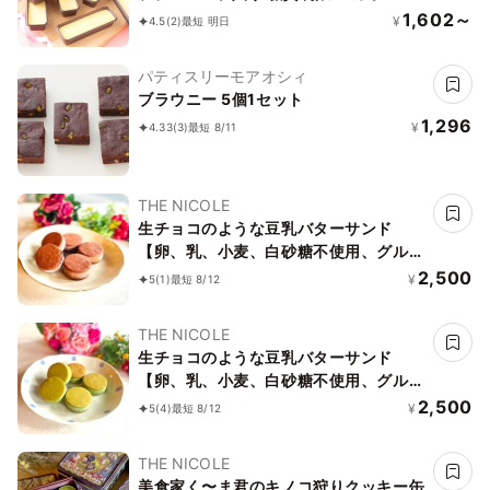
1,602～
¥
4.5
(2)
最短 明日
パティスリーモアオシィ
ブラウニー 5個1セット
1,296
¥
4.33
(3)
最短 8/11
THE NICOLE
生チョコのような豆乳バターサンド
【卵、乳、小麦、白砂糖不使用、グルテ
ンフリースイーツ】ボタニカルカカオサ
2,500
¥
5
(1)
最短 8/12
ンド 《ヴィーガンスイーツ》《無添
加》《アレルギー配慮》
THE NICOLE
生チョコのような豆乳バターサンド
【卵、乳、小麦、白砂糖不使用、グルテ
ンフリースイーツ】ボタニカルサンド
2,500
¥
5
(4)
最短 8/12
京抹茶サンド 《ヴィーガンスイーツ・
ヴィーガンケーキ》《無添加》《アレル
THE NICOLE
ギー配慮》
美食家く〜ま君のキノコ狩りクッキー缶