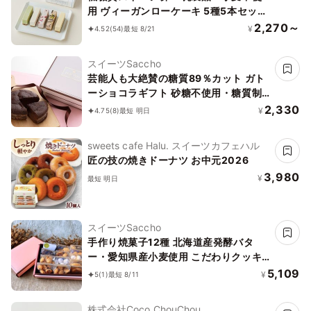
用 ヴィーガンローケーキ 5種5本セット
《ヴィーガンスイーツ》《ロースイー
2,270～
¥
4.52
(54)
最短 8/21
ツ》《グルテンフリー》《アレルギー配
慮》
スイーツSaccho
芸能人も大絶賛の糖質89％カット ガト
ーショコラギフト 砂糖不使用・糖質制
限・ロカボ・低糖質
2,330
¥
4.75
(8)
最短 明日
sweets cafe Halu. スイーツカフェハル
匠の技の焼きドーナツ お中元2026
3,980
¥
最短 明日
スイーツSaccho
手作り焼菓子12種 北海道産発酵バタ
ー・愛知県産小麦使用 こだわりクッキ
ーギフト
5,109
¥
5
(1)
最短 8/11
株式会社Coco ChouChou