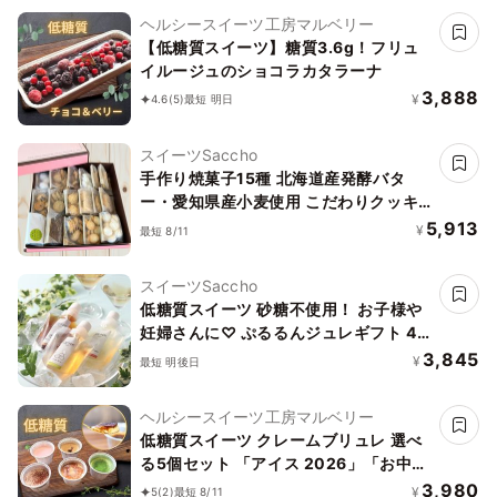
ヘルシースイーツ工房マルベリー
【低糖質スイーツ】糖質3.6g！フリュ
イルージュのショコラカタラーナ
3,888
¥
4.6
(5)
最短 明日
スイーツSaccho
手作り焼菓子15種 北海道産発酵バタ
ー・愛知県産小麦使用 こだわりクッキ
ーギフト
5,913
¥
最短 8/11
スイーツSaccho
低糖質スイーツ 砂糖不使用！ お子様や
妊婦さんに♡ ぷるるんジュレギフト 4
種8ケ入り お中元2026
3,845
¥
最短 明後日
ヘルシースイーツ工房マルベリー
低糖質スイーツ クレームブリュレ 選べ
る5個セット 「アイス 2026」「お中元
2026」
3,980
¥
5
(2)
最短 8/11