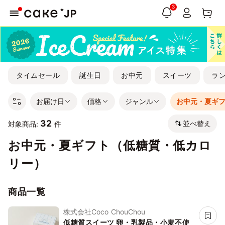
3
タイムセール
誕生日
お中元
スイーツ
ラ
お届け日
価格
ジャンル
お中元・夏ギ
32
並べ替え
対象商品:
件
お中元・夏ギフト（低糖質・低カロ
リー）
商品一覧
株式会社Coco ChouChou
低糖質スイーツ 卵・乳製品・小麦不使