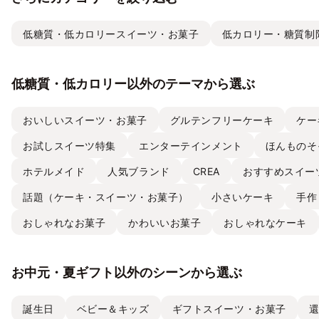
低糖質・低カロリースイーツ・お菓子
低カロリー・糖質制
低糖質・低カロリー以外のテーマから選ぶ
おいしいスイーツ・お菓子
グルテンフリーケーキ
ケー
お試しスイーツ特集
エンターテインメント
ほんものそ
ホテルメイド
人気ブランド
CREA
おすすめスイー
話題（ケーキ・スイーツ・お菓子）
小さいケーキ
手作
おしゃれなお菓子
かわいいお菓子
おしゃれなケーキ
お中元・夏ギフト以外のシーンから選ぶ
誕生日
ベビー＆キッズ
ギフトスイーツ・お菓子