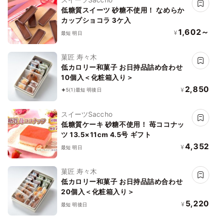
低糖質スイーツ 砂糖不使用！ なめらか
カップショコラ 3ケ入
1,602～
¥
最短 明日
菓匠 寿々木
低カロリー和菓子 お日持品詰め合わせ
10個入＜化粧箱入り＞
2,850
¥
5
(1)
最短 明後日
スイーツSaccho
低糖質ケーキ 砂糖不使用！ 苺ココナッ
ツ 13.5×11cm 4.5号 ギフト
4,352
¥
最短 明日
菓匠 寿々木
低カロリー和菓子 お日持品詰め合わせ
20個入＜化粧箱入り＞
5,220
¥
最短 明後日