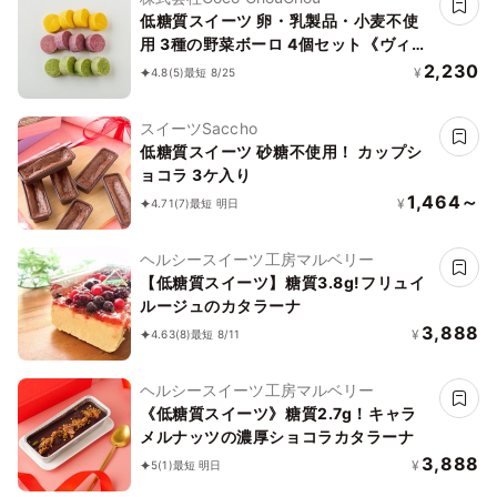
低糖質スイーツ 卵・乳製品・小麦不使
用 3種の野菜ボーロ 4個セット《ヴィー
ガンスイーツ》《グルテンフリー》《ア
2,230
¥
4.8
(5)
最短 8/25
レルギー配慮》
スイーツSaccho
低糖質スイーツ 砂糖不使用！ カップシ
ョコラ 3ケ入り
1,464～
¥
4.71
(7)
最短 明日
ヘルシースイーツ工房マルベリー
【低糖質スイーツ】糖質3.8g!フリュイ
ルージュのカタラーナ
3,888
¥
4.63
(8)
最短 8/11
ヘルシースイーツ工房マルベリー
《低糖質スイーツ》糖質2.7g！キャラ
メルナッツの濃厚ショコラカタラーナ
3,888
¥
5
(1)
最短 明日