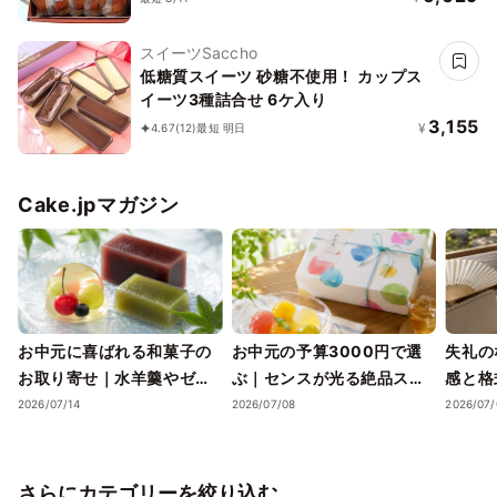
スイーツSaccho
低糖質スイーツ 砂糖不使用！ カップス
イーツ3種詰合せ 6ケ入り
3,155
¥
4.67
(12)
最短 明日
Cake.jpマガジン
お中元に喜ばれる和菓子の
お中元の予算3000円で選
失礼の
お取り寄せ｜水羊羹やゼリ
ぶ｜センスが光る絶品スイ
感と格
ーで涼を届ける夏ギフト
ーツギフトと失敗しない選
ツギフ
2026/07/14
2026/07/08
2026/07/
び方
さらにカテゴリーを絞り込む