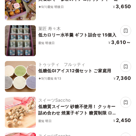
3,650
¥
5
(1)
最短 明後日
菓匠 寿々木
低カロリー水羊羹 ギフト詰合せ 15個入
3,610～
¥
最短 明後日
トゥッティ フルッティ
低糖低GIアイス12個セット ご家庭用
7,360
¥
5
(1)
最短 8/13
スイーツSaccho
低糖質スイーツ 砂糖不使用！ クッキー
詰め合わせ 焼菓子ギフト 糖質制限 ロカ
ボ
2,450
¥
最短 明日
スイーツSaccho