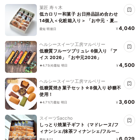
菓匠 寿々木
低カロリー和菓子 お日持品詰め合わせ
14個入＜化粧箱入り＞ 「お中元・夏ギ
フト」
4,040
¥
最短 明後日
ヘルシースイーツ工房マルベリー
低糖質フルーツブリュレ 6個入り 「ア
イス 2026」「お中元2026」
4,500
¥
4.75
(4)
最短 明日
ヘルシースイーツ工房マルベリー
低糖質焼き菓子セット☆8個入り 砂糖不
使用！
3,600
¥
4.71
(7)
最短 明日
スイーツSaccho
しっとり焼菓子ギフト（マドレーヌ/フ
ィナンシェ/抹茶フィナンシェ/フルーツ
パウンド・各5）
6,029
¥
最短 8/11