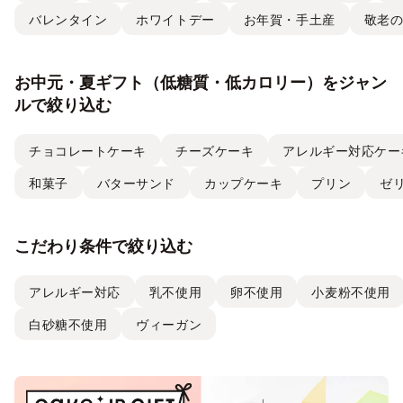
バレンタイン
ホワイトデー
お年賀・手土産
敬老
お中元・夏ギフト（低糖質・低カロリー）をジャン
ルで絞り込む
チョコレートケーキ
チーズケーキ
アレルギー対応ケー
和菓子
バターサンド
カップケーキ
プリン
ゼ
こだわり条件で絞り込む
アレルギー対応
乳不使用
卵不使用
小麦粉不使用
白砂糖不使用
ヴィーガン