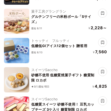
菓子工房グラングラン
グルテンフリーの米粉ボール「Sサイ
ズ」
2,228～
¥
最短 8/11
トゥッティ フルッティ
低糖低GIアイス12個セット 贈答用
7,560
¥
最短 8/13
スイーツSaccho
砂糖不使用 低糖質焼菓子ギフト 糖質制
限 ロカボ
4,825
¥
3
(1)
最短 明日
スイーツSaccho
低糖質スイーツ 砂糖不使用！ 豆乳カッ
プチーズ 3ケ入り 糖質制限 ロカボ