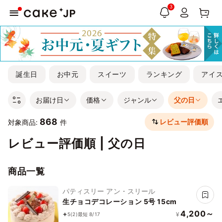
3
誕生日
お中元
スイーツ
ランキング
アイ
お届け日
価格
ジャンル
父の日
868
レビュー評価順
対象商品:
件
レビュー評価順 | 父の日
商品一覧
パティスリー アン・スリール
生チョコデコレーション 5号 15cm
4,200～
¥
5
(2)
最短 8/17