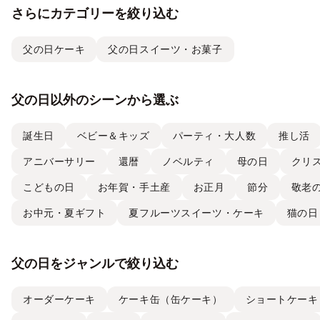
さらにカテゴリーを絞り込む
父の日ケーキ
父の日スイーツ・お菓子
父の日以外のシーンから選ぶ
誕生日
ベビー＆キッズ
パーティ・大人数
推し活
アニバーサリー
還暦
ノベルティ
母の日
クリ
こどもの日
お年賀・手土産
お正月
節分
敬老
お中元・夏ギフト
夏フルーツスイーツ・ケーキ
猫の日
父の日をジャンルで絞り込む
オーダーケーキ
ケーキ缶（缶ケーキ）
ショートケーキ