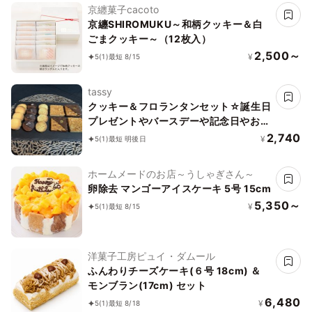
京纏菓子cacoto
京纏SHIROMUKU～和柄クッキー＆白
ごまクッキー～（12枚入）
2,500～
¥
5
(1)
最短 8/15
tassy
クッキー＆フロランタンセット☆誕生日
プレゼントやバースデーや記念日やお祝
いにも☆
2,740
¥
5
(1)
最短 明後日
ホームメードのお店～うしゃぎさん～
卵除去 マンゴーアイスケーキ 5号 15cm
5,350～
¥
5
(1)
最短 8/15
洋菓子工房ピュイ・ダムール
ふんわりチーズケーキ(６号 18cm) ＆
モンブラン(17cm) セット
6,480
¥
5
(1)
最短 8/18