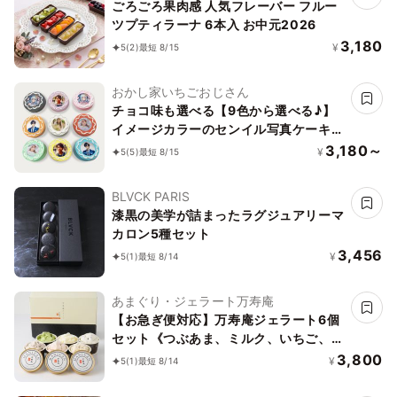
ごろごろ果肉感 人気フレーバー フルー
ツプティラーナ 6本入 お中元2026
3,180
¥
5
(2)
最短 8/15
おかし家いちごおじさん
チョコ味も選べる【9色から選べる♪】
イメージカラーのセンイル写真ケーキ
ライン 3号 1～2名様向け
3,180～
¥
5
(5)
最短 8/15
BLVCK PARIS
漆黒の美学が詰まったラグジュアリーマ
カロン5種セット
3,456
¥
5
(1)
最短 8/14
あまぐり・ジェラート万寿庵
【お急ぎ便対応】万寿庵ジェラート6個
セット《つぶあま、ミルク、いちご、抹
茶、チョコチップ、クッキー＆クリーム
3,800
¥
5
(1)
最短 8/14
各種1個入り》