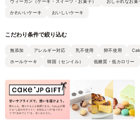
ヴィーガン（ケーキ・スイーツ・お菓子）
おしゃれなお菓
かわいいケーキ
おいしいケーキ
こだわり条件で絞り込む
無添加
アレルギー対応
乳不使用
卵不使用
Ca
ホールケーキ
韓国（センイル）
低糖質・低カロリー