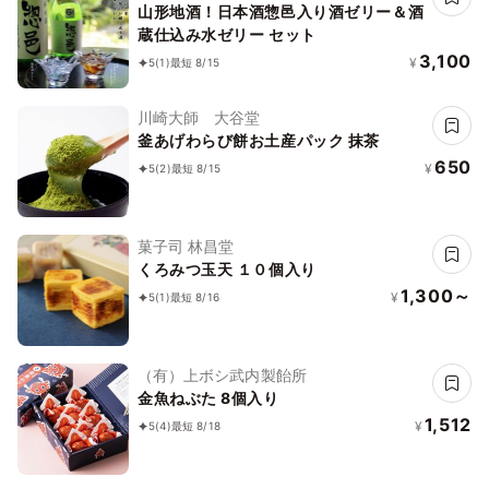
山形地酒！日本酒惣邑入り酒ゼリー＆酒
蔵仕込み水ゼリー セット
3,100
¥
5
(1)
最短 8/15
川崎大師 大谷堂
釜あげわらび餅お土産パック 抹茶
650
¥
5
(2)
最短 8/15
菓子司 林昌堂
くろみつ玉天 １０個入り
1,300～
¥
5
(1)
最短 8/16
（有）上ボシ武内製飴所
金魚ねぶた 8個入り
1,512
¥
5
(4)
最短 8/18