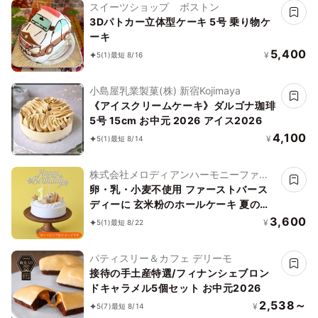
スイーツショップ ボストン
3Dパトカー立体型ケーキ 5号 乗り物ケ
ーキ
5,400
¥
5
(1)
最短 8/16
小島屋乳業製菓(株) 新宿Kojimaya
《アイスクリームケーキ》ダルゴナ珈琲
5号 15cm お中元 2026 アイス2026
4,100
¥
5
(1)
最短 8/14
株式会社メロディアンハーモニーファイ
ン
卵・乳・小麦不使用 ファーストバース
ディーに 玄米粉のホールケーキ 夏の贈
り物に
3,600
¥
5
(1)
最短 8/22
パティスリー＆カフェ デリーモ
接待の手土産特選/フィナンシェブロン
ドキャラメル5個セット お中元2026
2,538～
¥
5
(7)
最短 8/14