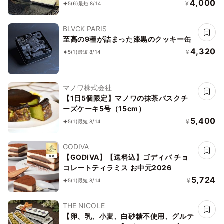
ーキやお祝いプレゼントにも☆
4,000
¥
5
(6)
最短 8/14
BLVCK PARIS
至高の9種が詰まった漆黒のクッキー缶
4,320
¥
5
(1)
最短 8/14
マノワ株式会社
【1日5個限定】マノワの抹茶バスクチ
ーズケーキ5号（15cm）
5,400
¥
5
(1)
最短 8/14
GODIVA
【GODIVA】【送料込】ゴディバ チョ
コレートティラミス お中元2026
5,724
¥
5
(1)
最短 8/14
THE NICOLE
【卵、乳、小麦、白砂糖不使用、グルテ