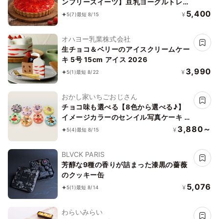
ンフリースイーツ】豆乳ヨーグルトレア
チーズケーキ 5号 15cm ～豆乳ヨーグル
5,400
¥
5
(7)
最短 8/15
トをベースに作り上げたレアチーズ～
《ヴィーガンスイーツ・ヴィーガンケー
オハヨー乳業株式会社
キ》《無添加》《アレルギー配慮》
生チョコ＆ベリーのアイスクリームケー
キ 5号 15cm アイス 2026
3,990
¥
5
(1)
最短 8/22
おかし家いちごおじさん
チョコ味も選べる【8色から選べる♪】
イメージカラーのセンイル写真ケーキ 3
号 1～2名様向け
3,880～
¥
5
(4)
最短 8/15
BLVCK PARIS
芳醇な9種の香りが詰まった漆黒の薔薇
のクッキー缶
5,076
¥
5
(1)
最短 8/14
わらいみらい