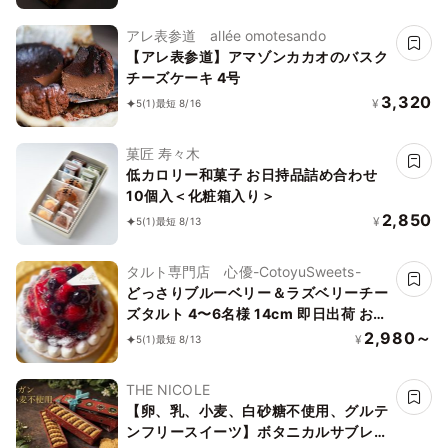
アレ表参道 allée omotesando
【アレ表参道】アマゾンカカオのバスク
チーズケーキ 4号
3,320
¥
5
(1)
最短 8/16
菓匠 寿々木
低カロリー和菓子 お日持品詰め合わせ
10個入＜化粧箱入り＞
2,850
¥
5
(1)
最短 8/13
タルト専門店 心優-CotoyuSweets-
どっさりブルーベリー＆ラズベリーチー
ズタルト 4〜6名様 14cm 即日出荷 お届
け指定可 お取り寄せ 誕生日ケーキ タル
2,980～
¥
5
(1)
最短 8/13
ト お中元2026
THE NICOLE
【卵、乳、小麦、白砂糖不使用、グルテ
ンフリースイーツ】ボタニカルサブレ