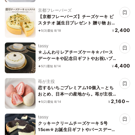
京都フレーバーズ
【京都フレーバーズ】チーズケーキ ピ
スタチオ 誕生日プレゼント 贈り物 お中
元2026
2,400
¥
5
(3)
最短 8/18
tassy
☆ふんわりレアチーズケーキ☆バース
デーケーキや記念日ギフトやお祝いプレ
ゼントにも♪ 5号/
4,400
¥
5
(1)
最短 8/14
苺が主役
恋するいちごプレミアム10個入～とち
おとめ、日本一の産地から。苺が主役
の美味しいお菓子～お中元・夏ギフト
2,160～
¥
5
(2)
最短 8/14
2026
tassy
クッキークリームチーズケーキ 5号
15cm☆お誕生日ギフトやバースデーケ