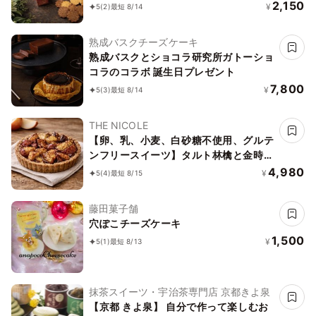
カカオ、黒糖バニラサブレ缶 2種アソー
2,150
¥
5
(2)
最短 8/14
ト 《ヴィーガンスイーツ》 《無添加》
《アレルギー配慮》
熟成バスクチーズケーキ
熟成バスクとショコラ研究所ガトーショ
コラのコラボ 誕生日プレゼント
7,800
¥
5
(3)
最短 8/14
THE NICOLE
【卵、乳、小麦、白砂糖不使用、グルテ
ンフリースイーツ】タルト林檎と金時芋
5号 15cm 《ヴィーガンスイーツ・ヴィ
4,980
¥
5
(4)
最短 8/15
ーガンケーキ》《無添加》《アレルギー
配慮》
藤田菓子舗
穴ぽこチーズケーキ
1,500
¥
5
(1)
最短 8/13
抹茶スイーツ・宇治茶専門店 京都きよ泉
【京都 きよ泉】 自分で作って楽しむお