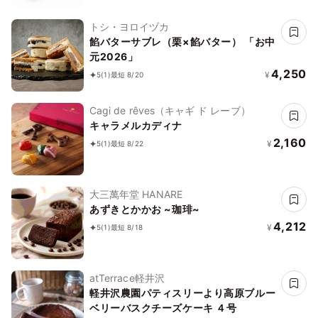
トシ・ヨロイヅカ
餡バターサブレ（栗×餡バター） 「お中
元2026」
4,250
¥
5
(1)
最短 8/20
Cagi de rêves（キャギ ド レーブ）
キャラメルカディナ
2,160
¥
5
(1)
最短 8/22
大三萬年堂 HANARE
あずきとかかお ~珈琲~
4,212
¥
5
(1)
最短 8/18
atTerrace軽井沢
軽井沢農園パティスリーより高原ブルー
ベリーバスクチーズケーキ ４号