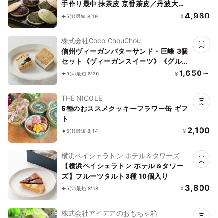
手作り最中 抹茶皮 京番茶皮／丹波大納
言あん 抹茶あん 2種もなかセット 和菓
4,960
¥
5
(1)
最短 8/19
子 無添加 無着色 お中元2026
株式会社Coco ChouChou
信州ヴィーガンバターサンド・巨峰 3個
セット《ヴィーガンスイーツ》《グルテ
ンフリー》
1,650～
¥
5
(4)
最短 8/26
THE NICOLE
5種のおススメクッキーフラワー缶 ギフ
ト
2,100
¥
5
(1)
最短 8/14
横浜ベイシェラトン ホテル＆タワーズ
【横浜ベイシェラトン ホテル＆タワー
ズ】フルーツタルト3種 10個入り
3,800
¥
5
(2)
最短 8/18
株式会社アイデアのおもちゃ箱