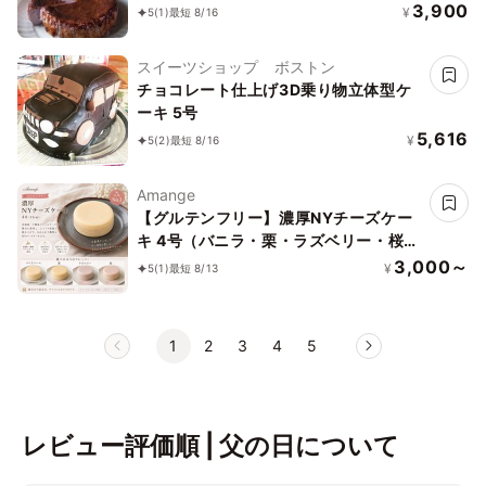
3,900
¥
5
(1)
最短 8/16
スイーツショップ ボストン
チョコレート仕上げ3D乗り物立体型ケ
ーキ 5号
5,616
¥
5
(2)
最短 8/16
Amange
【グルテンフリー】濃厚NYチーズケー
キ 4号（バニラ・栗・ラズベリー・桜）
｜誕生日・ギフトに人気
3,000～
¥
5
(1)
最短 8/13
1
2
3
4
5
レビュー評価順 | 父の日について