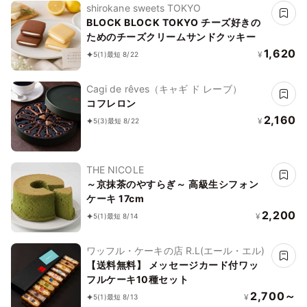
shirokane sweets TOKYO
BLOCK BLOCK TOKYO チーズ好きの
ためのチーズクリームサンドクッキー
1,620
¥
5
(1)
最短 8/22
Cagi de rêves（キャギ ド レーブ）
コフレロン
2,160
¥
5
(3)
最短 8/22
THE NICOLE
～京抹茶のやすらぎ～ 高級生シフォン
ケーキ 17cm
2,200
¥
5
(1)
最短 8/14
ワッフル・ケーキの店 R.L(エール・エル)
【送料無料】 メッセージカード付ワッ
フルケーキ10種セット
2,700～
¥
5
(1)
最短 8/13