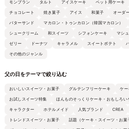
モンブラン
タルト
アイスケーキ
ペット用ケーキ
チョコレート
焼き菓子
アイス
和菓子
オーダ
バターサンド
マカロン・トゥンカロン（韓国マカロン）
シュークリーム
和スイーツ
シフォンケーキ
マシ
ゼリー
ドーナツ
キャラメル
スイートポテト
その他のジャンル
父の日をテーマで絞り込む
おいしいスイーツ・お菓子
グルテンフリーケーキ
ケー
お試しスイーツ特集
ほんものそっくりケーキ・おもしろい
キャラクター
ホテルメイド
人気ブランド
CREA
トレンドスイーツ・お菓子
話題（ケーキ・スイーツ・お菓