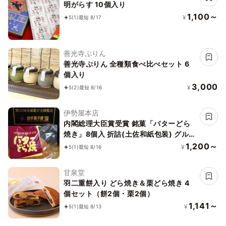
明がらす 10個入り
1,100～
¥
5
(1)
最短 8/17
善光寺ぷりん
善光寺ぷりん 全種類食べ比べセット 6
個入り
3,000
¥
5
(2)
最短 8/16
伊勢屋本店
内閣総理大臣賞受賞 銘菓「バターどら
焼き」8個入 折詰(土佐和紙包装) グルテ
ンフリー！
1,200～
¥
5
(1)
最短 8/16
甘泉堂
羽二重餅入り どら焼き＆栗どら焼き 4
個セット（餅2個・栗2個）
1,141～
¥
5
(1)
最短 8/13