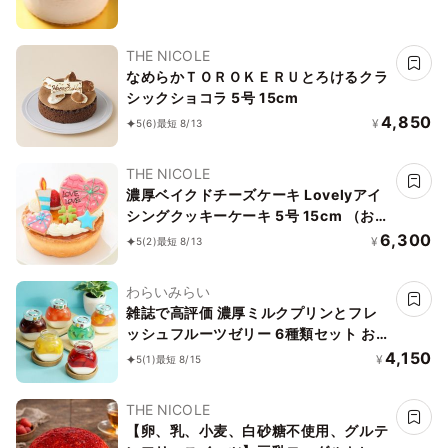
THE NICOLE
なめらかＴＯＲＯＫＥＲＵとろけるクラ
シックショコラ 5号 15cm
4,850
¥
5
(6)
最短 8/13
THE NICOLE
濃厚ベイクドチーズケーキ Lovelyアイ
シングクッキーケーキ 5号 15cm （お得
なアイシングセットです） ＊アイシン
6,300
¥
5
(2)
最短 8/13
グデコ当日配送商品始まりました！ ギ
フトに最適
わらいみらい
雑誌で高評価 濃厚ミルクプリンとフレ
ッシュフルーツゼリー 6種類セット お
中元 2026
4,150
¥
5
(1)
最短 8/15
THE NICOLE
【卵、乳、小麦、白砂糖不使用、グルテ