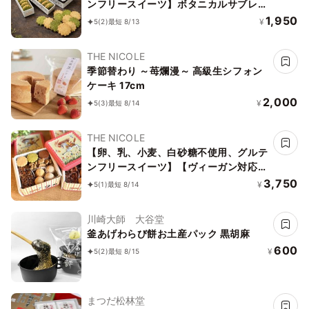
ンフリースイーツ】ボタニカルサブレ
京抹茶、黒糖バニラサブレ缶 2種アソー
1,950
¥
5
(2)
最短 8/13
ト 《ヴィーガンスイーツ》《無添加》
《アレルギー配慮》
THE NICOLE
季節替わり ～苺爛漫～ 高級生シフォン
ケーキ 17cm
2,000
¥
5
(3)
最短 8/14
THE NICOLE
【卵、乳、小麦、白砂糖不使用、グルテ
ンフリースイーツ】【ヴィーガン対応】
白馬にのって駆け巡ろう ボタニカルサ
3,750
¥
5
(1)
最短 8/14
ブレ缶
川崎大師 大谷堂
釜あげわらび餅お土産パック 黒胡麻
600
¥
5
(2)
最短 8/15
まつだ松林堂